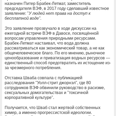
назначен Питер Брабек-Летмат, заместитель
председателя ВЭФ, в 2017 году сделавший известное
заявление: "
У людей нет права на доступ к
бесплатной воде".
Это заявление прозвучало в ходе дискуссии на
ежегодной встрече ВЭФ в Давосе, посвящённой
вопросам управления природными ресурсами.
Брабек-Летмат настаивал, что вода должна
рассматриваться как экономический товар, а не как
общечеловеческое благо. По его мнению, рыночное
ценообразование и приватизация водных ресурсов —
единственный способ предотвратить их истощение из-
за чрезмерного потребления.
Отставка Шваба совпала с публикацией
расследования "Уолл-стрит джорнэл", где 80
сотрудников ВЭФ обвинили руководство в расизме,
сексуальных домогательствах и "токсичной
корпоративной культуре".
Получается, что Шваб стал жертвой собственных
химер, а именно прогрессистской идеологии.