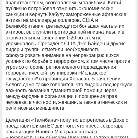
правительством, возглавляемым талибами. Китай
публично потребовал отменить экономические
санкции и вернуть Кабулу замороженные афганские
активы на миллиарды долларов. США и
Великобритания, где находится большая часть этих
активов, выступили против данной инициативы, и в
окончательном заявлении G20 об этом не
упоминалось. Президент США Джо Байден и другие
лидеры группы отметили необходимость
сфокусировать внимание на непрекращающихся
усилиях по борьбе с терроризмом, в том числе против
угроз со стороны регионального подразделения
террористической группировки «Исламское
государство»* в провинции Хорасан. В заявлении
Белого дома также говорится, что лидеры подчеркнули
важность оказания гуманитарной помощи через
международные организации и поощрения прав
человека, в частности, женщин, а также этнических и
религиозных меньшинств.
Делегация «Талибана» попутно встретилась в Дохе с
представителями ЕС для того, что пресс-секретарь
организации Набила Массрали назвала
«неформальным обменом мнениями на техническом