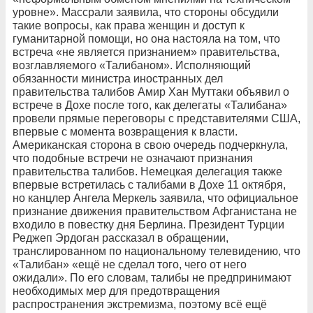
уровне». Массрали заявила, что стороны обсудили
такие вопросы, как права женщин и доступ к
гуманитарной помощи, но она настояла на том, что
встреча «не является признанием» правительства,
возглавляемого «Талибаном». Исполняющий
обязанности министра иностранных дел
правительства талибов Амир Хан Муттаки объявил о
встрече в Дохе после того, как делегаты «Талибана»
провели прямые переговоры с представителями США,
впервые с момента возвращения к власти.
Американская сторона в свою очередь подчеркнула,
что подобные встречи не означают признания
правительства талибов. Немецкая делегация также
впервые встретилась с талибами в Дохе 11 октября,
но канцлер Ангела Меркель заявила, что официальное
признание движения правительством Афганистана не
входило в повестку дня Берлина. Президент Турции
Реджеп Эрдоган рассказал в обращении,
транслированном по национальному телевидению, что
«Талибан» «ещё не сделал того, чего от него
ожидали». По его словам, талибы не предпринимают
необходимых мер для предотвращения
распространения экстремизма, поэтому всё ещё