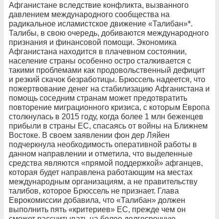
Афганистане вследствие конфликта, вызванного
давлением международного сообщества на
радикальное исламистское движение «Талибан»*.
Талибы, в свою очередь, добиваются международного
признания и финансовой помощи. Экономика
Афганистана находится в плачевном состоянии,
население страны особенно остро сталкивается с
такими проблемами как продовольственный дефицит
и резкий скачок безработицы. Брюссель надеется, что
пожертвование денег на стабилизацию Афганистана и
помощь соседним странам может предотвратить
повторение миграционного кризиса, с которым Европа
столкнулась в 2015 году, когда более 1 млн беженцев
прибыли в страны ЕС, спасаясь от войны на Ближнем
Востоке. В своем заявлении фон дер Ляйен
подчеркнула необходимость оперативной работы в
данном направлении и отметила, что выделенные
средства являются «прямой поддержкой» афганцев,
которая будет направлена работающим на местах
международным организациям, а не правительству
талибов, которое Брюссель не признает. Глава
Еврокомиссии добавила, что «Талибан» должен
выполнить пять «критериев» ЕС, прежде чем он
сможет рассчитывать на более долгосрочную