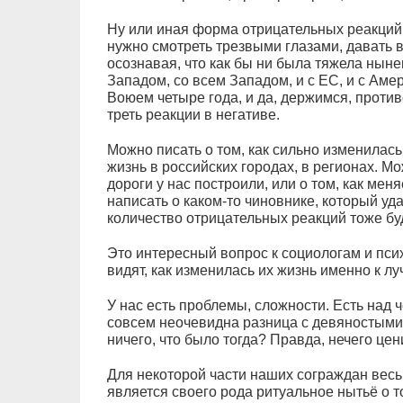
Ну или иная форма отрицательных реакций
нужно смотреть трезвыми глазами, давать 
осознавая, что как бы ни была тяжела нын
Западом, со всем Западом, и с ЕС, и с Аме
Воюем четыре года, и да, держимся, прот
треть реакции в негативе.
Можно писать о том, как сильно изменилась
жизнь в российских городах, в регионах. М
дороги у нас построили, или о том, как мен
написать о каком-то чиновнике, который уда
количество отрицательных реакций тоже бу
Это интересный вопрос к социологам и пси
видят, как изменилась их жизнь именно к 
У нас есть проблемы, сложности. Есть над ч
совсем неочевидна разница с девяностыми,
ничего, что было тогда? Правда, нечего цен
Для некоторой части наших сограждан вес
является своего рода ритуальное нытьё о то