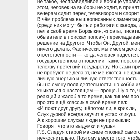
не такое, несправедливое и вообще управляе
этом, человек на выборы не ходит, в принят
вечерам сидит перед телевизором и спорит
В чём проблема вышеописанных ламентаци
(среди них могут быть и работяги с завода, 
пел в своё время Борзыкин, «поэты, писате
обыватели в поисках попса») перекладываю
решение на Другого. Чтобы Он, Другой, ме
ничего делать. Фактически, мы имеем дело
ответственности — когда человек надеется, 
государственном отношении, такие персон
тележку претензий государству. Но сами пр
не пробуют, не делают, не меняются, не дв
личную энергию и личную ответственность 
бы на смену поля деятельности, на хобби ил
хныкаться о настоящем — проще. Ну а то, 
реакций и жалоб в то время, как пишем пр
про это ещё классик в своё время пел:
«И поют друг другу, шёпотом ли, в крик ли,
Слух дурной всегда звучит в устах кликуш.
А к хорошим слухам люди не привыкли:
Говорят, что это выдумки и чушь».
P.S. Следуя старой максиме «познай самог
неукоснительно. Поэтому вместо того, что