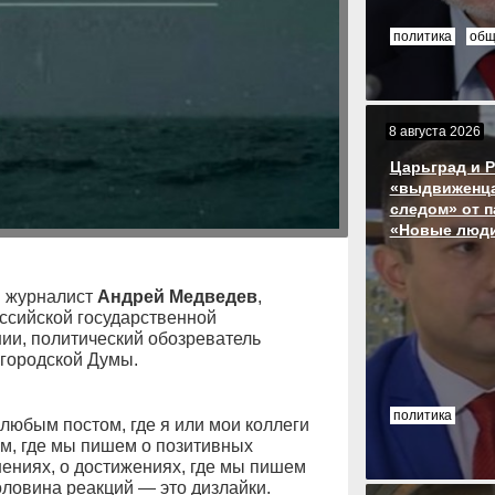
политика
общ
8 августа 2026
Царьград и 
«выдвиженца
следом» от п
«Новые люд
й журналист
Андрей Медведев
,
ссийской государственной
ии, политический обозреватель
 городской Думы.
политика
любым постом, где я или мои коллеги
м, где мы пишем о позитивных
ениях, о достижениях, где мы пишем
половина реакций — это дизлайки.