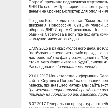
Погром" призывал подписчиков жертвовать
ЛНР. По словам Просвирнина, с помощью к
деньги на бронетранспортёр для ополчения
Позднее Егор входил в состав "Комитета 25
движения "Новороссия", бывшим главой Со
обороны ДНР Игорем Стрелковым. Через па
обвинив Стрелкова в попытке подмять коми
коммунистических взглядов.
17.09.2015 в рамках уголовного дела, возбу
"возбуждение ненависти либо вражды, а ра
достоинства") по факту размещения на "Спу
стоим, чего будет и чего не будет", силовик
Расследование "
завершилось ничем
".
23.01.2017 Министерство информации Бело
сайта "Спутник и Погром" на основании ре
Минска, признавшего материалы сайта экс
"
разжигание национальной вражды или роз
признаку национальной или языковой при
6.07.2017 Генеральная прокуратура потреб