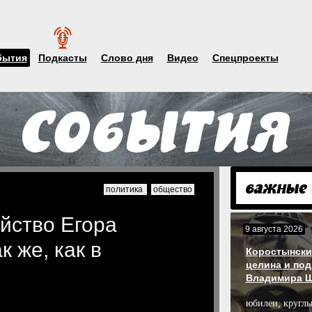
бытия
Подкасты
Слово дня
Видео
Спецпроекты
политика
общество
йство Егора
9 августа 2026
 же, как в
Коростынски
целина и под
Владимира 
юбилеи, круглы