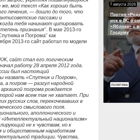
7 августа 2026
о же, мой текст «Как хорошо быть
ого лечения, — дошло до того, что
Партия «Род
антисоветские пассажи и
иск в ВС о с
, когда тебя начинают цитировать
«Яблока» с 
степень признания
". В мае 2013-го
Госдуму
путника и Погрома" как
тября 2013-го сайт работал по модели
ЖЖ, сайт стал его логическим
начал работу 28 апреля 2012 года.
оссии был настоящий
бы назвать «Спутник и Погром»,
, а погром — разгул народной
политика
с архаикой погрома рождается
торой нам всем так не хватает. При
их русских слов, перекочевавших в
еческого смыслового поля.
ионального, аполлонического и
? «Интеллектуальный национализм»
лирующий не к чувствам, но к
им и общественным наработкам
лектуальной традиции. Чувства,