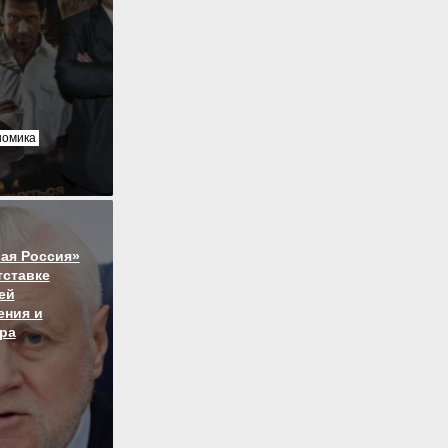
номика
ая Россия»
тставке
ей
ния и
ра