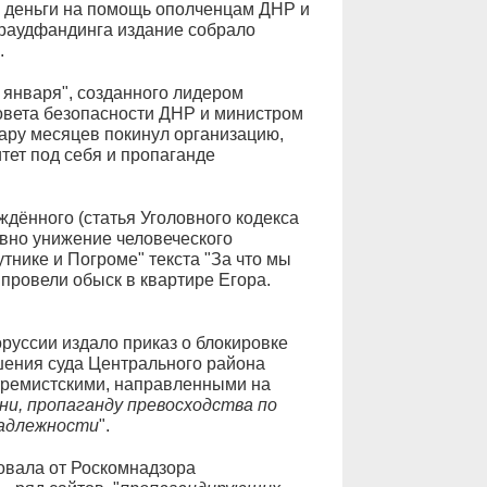
 деньги на помощь ополченцам ДНР и
раудфандинга издание собрало
.
 января", созданного лидером
вета безопасности ДНР и министром
ру месяцев покинул организацию,
тет под себя и пропаганде
ждённого (статья Уголовного кодекса
вно унижение человеческого
тнике и Погроме" текста "За что мы
и провели обыск в квартире Егора.
руссии издало приказ о блокировке
шения суда Центрального района
тремистскими, направленными на
ни, пропаганду превосходства по
надлежности
".
овала от Роскомнадзора