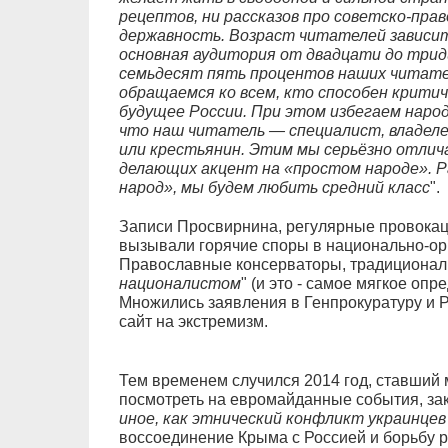
рецептов, ни рассказов про советско-пра
державность. Возраст читателей зависит
основная аудитория от двадцати до трид
семьдесят пять процентов наших читат
обращаемся ко всем, кто способен критич
будущее России. При этом избегаем народ
что наш читатель — специалист, владелец
или крестьянин. Этим мы серьёзно отлич
делающих акцент на «простом народе». Р
народ», мы будем любить средний класс
".
Записи Просвирнина, регулярные провокац
вызывали горячие споры в национально-ор
Православные консерваторы, традиционали
националистом
" (и это - самое мягкое опр
Множились заявления в Генпрокуратуру и 
сайт на экстремизм.
Тем временем случился 2014 год, ставший
посмотреть на евромайданные события, зак
иное, как этнический конфликт украинцев 
воссоединение Крыма с Россией и борьбу р