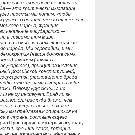
ё это нас решительно не волнует.
рода — это критически мыслящие
цели просты: мы хотим, чтобы
русского народа, точно так же как
мецкого народа, Франция —
ациональное государство —
и в современном мире,
еств, и мы считаем, что русские
ого народа. Мы европейцы, и мы
демократия (нация должна сама
 перед законом (никаких
государстве), принцип разделения
ный российской конституцией),
я государства (прекращение бреда
тобы русские сами выбирали себе
ами. Почему «русские», а не
ции не существует. Вряд ли вы
раинец для вас куда ближе, чем
еть на вещи реально: никаких
ому мы предлагаем опираться на
ода в стране, составляющего
ворил Просвирнин в интервью журналу
усский средний класс, который
е, но не приемлет ни либеральных