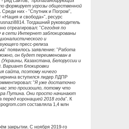
" - ряд сайтов, "
пропагандирующих
 что формирует угрозы общественной
. Среди них - "Спутник и Погром",
т «Нация и свобода»", ресурс
rusnazi8814. Тогдашний руководитель
о отреагировал: "
Сегодня по
 в сети Интернет заблокированы
ционалистического и
твующего пресс-релиза
ма" появилось заявление: "
Работа
можно, он будет переименован в
(Украины, Казахстана, Белоруссии и
й. Вариант блокировки
я сайта, поэтому ничего
свирнина вступился лидер ЛДПР
омментировал: "
Я уже достаточно
йчас это произошло, потому что
ира Путина. Они просто начинают
 перед коронацией 2018 года
". К
ipogrom.com составляла 1,4 млн
оём закрытии. С ноября 2019-го