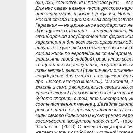
охи, ахи, ксенофобия и предрассудки — вс
Для нас самая важная часть русского на
интеллектуалы и новая буржуазия. Наши 
Россия стала национальным государством 
Германия — национальное государство не
французского, Италия — итальянского. Н
стандартная государственная форма жизн
характерная для всех высокоразвитых общ
ничуть не хуже любого другого европейск
хотим жить по европейским стандартам: 
управлять своей судьбой), равенство всех
«национальных республик», государств в 
трех ветвей власти (фактически отменен
государство для русских, а не русские дл
про «историческую миссию»). Мы хотим, ч
власть и сами распоряжались своими налог
«российские»? Потому что российской на
будете спорить с тем, что иностранец ук
соотечественник чеченец. Давайте смотр
россиян нет и не просматривается. Поэт
силы самого большого и культурного нар
восемьдесят процентов населения
", - го
"Собака.ru" (2013). О целевой аудитории: "
Р
желает жить в свободной и сильной стран