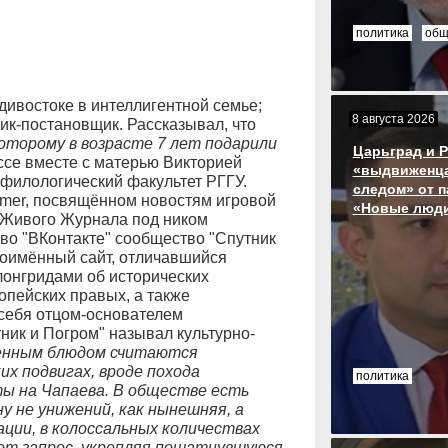
политика
общ
дивостоке в интеллигентной семье;
8 августа 2026
ник-постановщик. Рассказывал, что
оторому в возрасте 7 лет подарили
Царьград и 
ассе вместе с матерью Викторией
«выдвиженца
филологический факультет РГГУ.
следом» от п
mer, посвящённом новостям игровой
«Новые люд
р Живого Журнала под ником
 во "ВКонтакте" сообщество "Спутник
дноимённый сайт, отличавшийся
онгридами об исторических
опейских правых, а также
себя отцом-основателем
тник и Погром" называл культурно-
нным блюдом считаются
х подвигах, вроде похода
политика
ты на Чапаева. В обществе есть
у не унижений, как нынешняя, а
ации, в колоссальных количествах
от запрос, укрепляя пошатнувшуюся