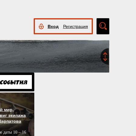
Вход
Регистрация
Расширенный
поиск
й мир,
виг экипажа
Шарпатова
е даты 10 – 16