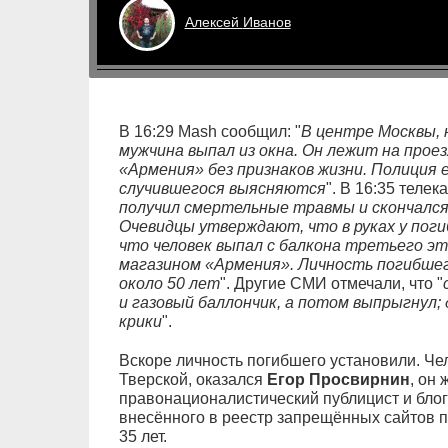
Алексей
Иванов
В 16:29 Mash сообщил: "
В центре Москвы, 
мужчина выпал из окна. Он лежит на про
«Армения» без признаков жизни. Полиция
случившегося выясняются
". В 16:35 телек
получил смертельные травмы и скончался
Очевидцы утверждают, что в руках у поги
что человек выпал с балкона третьего э
магазином «Армения». Личность погибшег
около 50 лет
". Другие СМИ отмечали, что "
и газовый баллончик, а потом выпрыгнул;
крики
".
Вскоре личность погибшего установили. Че
Тверской, оказался
Егор Просвирнин
, он
правонационалистический публицист и блоге
внесённого в реестр запрещённых сайтов п
35 лет.