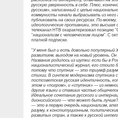
русскую уверенность в себе. Плюс, конечн
русским», написанный с целью национальн
коммунисты начали выбрасывать из него 
публиковать на своих ресурсах. По-моему
идеологические противники, это высшая 
телеканал НТВ охарактеризовал позицию "С
"
национализм с человеческим лицом
". С ок
платной подписки.
"
У меня был и есть довольно популярный 
развитием, выходом на новый уровень. Он 
Название родилось из шутки: если бы в Р
националистический журнал, его стоило 
потому что спутник — это триумф разума
стихии. В синтезе модернизма спутника 
постсоветская русская идентичность, ко
этом и «погром», и «спутник» — из немног
другие языки и ставших частью общечелов
Идеальное сочетание русского и интернац
дионисийского — что может быть лучше
— это в первую очередь национализм, апел
разуму, к конституционным, политическ
развитых стран, а также к русской интел