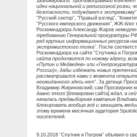
заблокировать "
противоправный контент
идеи национальной и религиозной розни,
безопасности, побуждают к экстремизму
"
"Русский сектор", "Правый взгляд", "Комите
"Русского имперского движения", ЖЖ-блог 
Роскомнадзора Александр Жаров немедленн
требованию Генеральной прокуратуры РФ
ряд крупных информационных ресурсов на
экстремистского толка
". После соответс
Роскомнадзора на сайте "Спутника и Погро
сайта продолжится по новому адресу, воз
«Путин и Медведев» или «Генпрокуратура 
России)», дабы избежать новых претензи
рассматривался нами с момента открыти
неожиданного здесь нет
". За детище Про
Владимир Жириновский; сам Просвирнин к
давно этого
[блокировки сайта]
ждал, а се
началась предвыборная кампания Владим
блокировать вообще всё и зачищать медиа
этому времени месячная аудитория Sputnik
посетителей.
9.10.2018 "Спутник и Погром" объявил о св