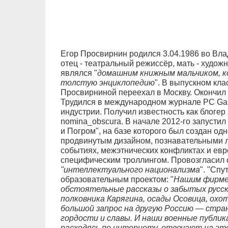
Егор Просвирнин родился 3.04.1986 во Вла
отец - театральный режиссёр, мать - худож
являлся "
домашним книжным мальчиком, к
толстую энциклопедию
". В выпускном кл
Просвирниной переехал в Москву. Окончил 
Трудился в международном журнале PC Ga
индустрии. Получил известность как блоге
nomina_obscura. В начале 2012-го запустил
и Погром", на базе которого был создан о
продвинутым дизайном, познавательными л
событиях, межэтнических конфликтах и евр
специфическим троллингом. Провозгласил 
"интеллектуального национализма
". "Спу
образовательным проектом: "
Нашим фирме
обстоятельные рассказы о забытых русски
полковника Карягина, осады Осовица, охо
большой запрос на другую Россию — стран
гордости и славы. И наши военные публик
расходясь по интернету, отвечают на эт