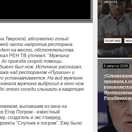
августа
на Тверской, абсолютно голый
политика
эко
езжей части напротив ресторана
 едет на место, обстоятельства
анал РЕН ТВ уточнил: "
Мужчина
 до приезда скорой помощи.
8 августа 2026
бшего был нож. Источник рассказал,
тажа над рестораном «Пушкин» и
«Справедлив
о устанавливается. На вид мужчине
призвала к о
сначала мужчина выбросил в окно нож
руководител
 до этого соседи слышали в квартире
Минпросвеще
Рособрнадзо
ловеком, выпавшим из окна на
 же Егор Погром - известный
р, создатель и экс-главред
роекта "Спутник и погром". Ему было