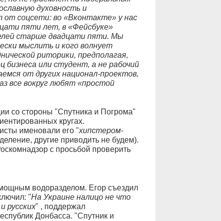
вославную духовность и
 от соцсети: во «Вконтакте» у нас
цати пяти лет, в «Фейсбуке»
елей старше двадцати пяти. Мы
ески мыслить и кого волнует
нической риторики, предполагая,
 бизнеса или студент, а не рабочий
аемся от других национал-проектов,
аз все вокруг любят «простой
ии со стороны "Спутника и Погрома"
иентированных кругах.
сты именовали его "
хипстером-
еделение, другие приводить не будем).
Роскомнадзор с просьбой проверить
 мощным водоразделом. Егор съездил
лючил: "
На Украине налицо не что
и русских
" , поддержал
еспублик Донбасса. "Спутник и