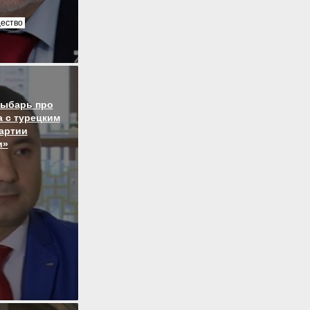
ество
Рыбарь про
 с турецким
артии
и»