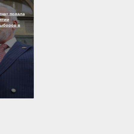
ина» подала
нятии
выборов в