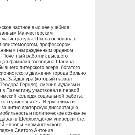
нское частное высшее учебное
ованным Манчестерским
 магистратуры. Школа основана в
м-эпистемологом, профессором
аниным (награждённым орденом
 "Почётный работник высшего
ящая фамилия господина Шанина -
бывшего питерского эсера, богатого
 сионистского движения города Вильно
ера Зайдшнура (который назвал
Теодора Герцля); сменил иудаизм и
 в Палестину, участвовал в первой
лимский колледж социальной работы,
ского университета Иерусалима и
, защитил докторскую диссертацию
 мобильность и политическое сознание
еподавал в Шеффилдском университете,
ной Европы Бирмингемского
лледже Святого Антония