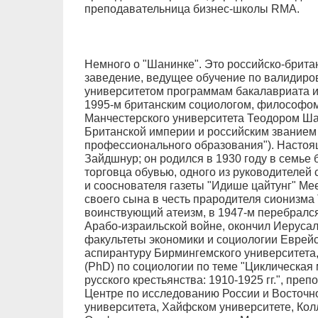
преподавательница бизнес-школы RMA.
Немного о "Шанинке". Это российско-брита
заведение, ведущее обучение по валидир
университетом программам бакалавриата и
1995-м британским социологом, философо
Манчестерского университета Теодором Ш
Британской империи и российским званием
профессионального образования"). Насто
Зайдшнур; он родился в 1930 году в семье 
торговца обувью, одного из руководителей
и сооснователя газеты "Идише цайтунг" Ме
своего сына в честь прародителя сионизма 
воинствующий атеизм, в 1947-м перебрался
Арабо-израильской войне, окончил Иеруса
факультеты экономики и социологии Еврей
аспирантуру Бирмингемского университета
(PhD) по социологии по теме "Циклическая
русского крестьянства: 1910-1925 гг.", пр
Центре по исследованию России и Восточ
университета, Хайфском университете, Ко