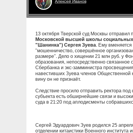
Алексей
Иванов
13 октября Тверской суд Москвы отправил
Московской высшей школы социальных 
"Шанинка") Сергея Зуева
. Ему вменяется ч
"мошенничество, совершённое организован
размере". Дело о хищении 21 млн руб. у Ф
образования, непосредственно связанное 
Сбербанка и экс-замминистра просвещени
навестивших Зуева членов Общественной н
вину он не признаёт.
Следствие просило отправить ректора под с
субъекта есть обширнейшие связи и высоки
суда в 21:20 под аплодисменты собравшихс
Сергей Эдуардович Зуев родился 25 апреля
отделении китаистики Военного института 