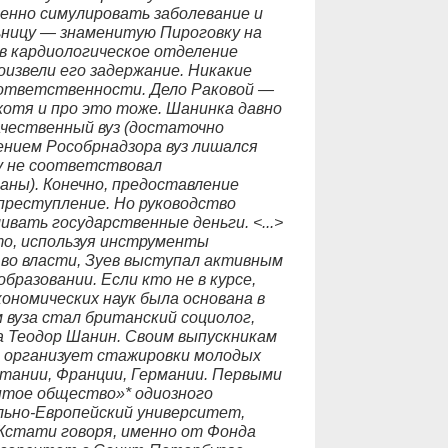
ленно симулировать заболевание и
ьницу — знаменитую Пироговку на
 в кардиологическое отделение
оизвели его задержание. Никакие
 ответственности. Дело Раковой —
 хотя и про это тоже. Шанинка давно
качественный вуз (достаточно
ением Рособрнадзора вуз лишался
у не соответствовал
ны). Конечно, предоставление
преступление. Но руководство
вать государственные деньги. <...>
то, используя инструменты
 во власти, Зуев выступал активным
бразовании. Если кто не в курсе,
ономических наук была основана в
 вуза стал британский социолог,
 Теодор Шанин. Своим выпускникам
, организует стажировки молодых
тании, Франции, Германии. Первыми
тое общество»* одиозного
ьно-Европейский университет,
Кстати говоря, именно от Фонда