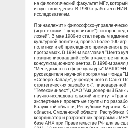
на филологический факультет МГУ, который
искусствоведения. В 1980-х работал в НИИ
исследователем.
Принадлежит к философско-управленческо
(игротехники, "щедровитяне"), которое нед
ложей". В мае 1989-го стал первым админ
культурной политики, провёл более 100 игр
политики и её прикладного применения в 
программах. В 1994-м возглавил "Центр кул
позиционировавший себя в качестве иннова
консультационного центра. В 1998-м занял
"Менеджмент в сфере культуры" МВШСЭН. 
руководителя научной программы Фонда "Ц
«Северо-Запад»", учреждённого в Санкт-П
стратегических разработок", пивоваренной
"Телекоминвест", ОАО "Акционерный Бан
научно-исследовательский институт «Гранит
экспертные и проектные группы по разрабо
Калужской области, Республики Бурятия, К
области, Смоленской области, Республики Ка
координатор и разработчик программы МРА (M
базе АНХ при Правительстве РФ для высше