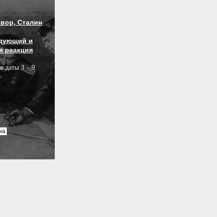
вор, Сталин
дующий и
я реакция
е даты 3 – 9
на