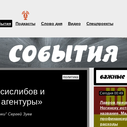
бытия
Подкасты
Слово дня
Видео
Спецпроекты
политика
 сислибов и
Сегодня 00:49
 агентуры»
Лавров приз
Ногинску ис
название, М
ки" Сергей Зуев
профинансир
расходы