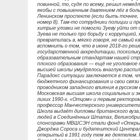
повинной, то, судя по всему, решил немед
якобы с повышенным давлением лёг в бол
Ленинском проспекте (если быть точнее,
номер 8). Там-то сотрудники полиции и пр
хитрые уловки не помогли Зуеву уйти от
Зуева не только про борьбу с коррупцией,
превратилась в, мягко говоря, не самый 
вспомнить о том, что в июне 2018-го реш
государственной аккредитации, поскольк
образовательным стандартам нашей стра
плохого образования — ещё не уголовное 
высшей школы умудрялось внаглую распили
Парадокс ситуации заключается в том, ч
бюджетного финансирования и свои связи
проводником западного влияния в русском о
Московская высшая школа социальных и эк
лихих 1990-х. «Отцом» и первым ректором
профессор Манчестерского университета
Школа выдаёт дипломы британского вуза
людей в Соединённых Штатах, Великобри
спонсорами МВШСЭН стали фонд «Откры
Джорджа Сороса и будапештский Централ
открытый в 1991 году тем же деятелем. 