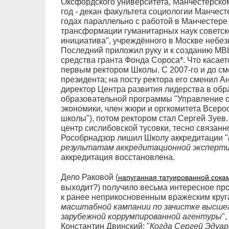
Оксфордского университета, Манчестерском
год - декан факультета социологии Манчест
годах параллельно с работой в Манчестер
трансформации гуманитарных наук советск
инициатива", учреждённого в Москве неб
Последний приложил руку и к созданию М
средства гранта Фонда Сороса*. Что касае
первым ректором Школы. С 2007-го и до см
президента; на посту ректора его сменил 
директор Центра развития лидерства в обр
образовательной программы "Управление
экономики, член жюри и оргкомитета Всеро
школы"), потом ректором стал Сергей Зуев
центр сислибовской тусовки, тесно связанно
Рособрнадзор лишил Школу аккредитации "
результатам аккредитационной эксперт
аккредитация восстановлена.
Дело Раковой (
напуганная татуированной сока
выходит?) получило весьма интересное пр
к ранее неприкосновенным вражеским круга
масштабной кампании по зачистке высшег
зарубежной коррумпированной агентуры
"
Константин Двинский: "
Когда Сергей Эдуард