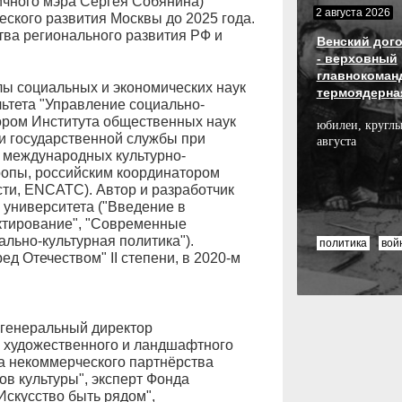
ичного мэра Сергея Собянина)
2 августа 2026
еского развития Москвы до 2025 года.
ва регионального развития РФ и
Венский дого
- верховный
главнокоман
лы социальных и экономических наук
термоядерна
льтета "Управление социально-
ром Института общественных наук
юбилеи, круглы
и государственной службы при
августа
 международных культурно-
опы, российским координатором
сти, ENCATC). Автор и разработчик
 университета ("Введение в
ктирование", "Современные
льно-культурная политика").
политика
вой
д Отечеством" II степени, в 2020-м
 генеральный директор
, художественного и ландшафтного
а некоммерческого партнёрства
 культуры", эксперт Фонда
Искусство быть рядом",