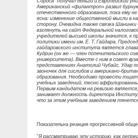
Сороса* получал деньги и Европейский у
Американский «филантроп» развил бурную
отечественного образования, пока ему не
ясна: изменение общественной мысли в н
сторону. Очевидна также связка Шанинки
взглянуть на сайт Федеральной налоговой
учредителей высшей школы значится, к п
политики имени им. Е. Т. Гайдара. Предс
гайдаровского института является глав
Кудрин (он же — член попечительского со
университета). Вместе с ним в совет вуз
представлениях Анатолий Чубайс. Удар п
звоночек для сислибов и американо-брита
образования. Необходимо провести тщате
учебных заведений, тесно аффилированны
Первым кандидатом на ревизию является, 
занимает должность директора Институт
что за этим учебным заведением тянетс
Показательна реакция прогрессивной обще
"
Я рассматриваю эту историю, как репресс