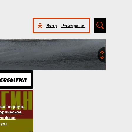
Вход
Регистрация
Расширенный
поиск
вал вернуть
торическое
алофеев
ует