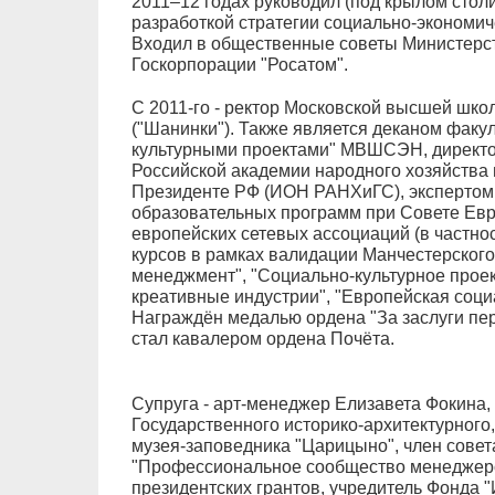
2011–12 годах руководил (под крылом стол
разработкой стратегии социально-экономич
Входил в общественные советы Министерст
Госкорпорации "Росатом".
C 2011-го - ректор Московской высшей шко
("Шанинки"). Также является деканом факу
культурными проектами" МВШСЭН, директо
Российской академии народного хозяйства 
Президенте РФ (ИОН РАНХиГС), экспертом
образовательных программ при Совете Евр
европейских сетевых ассоциаций (в частно
курсов в рамках валидации Манчестерского
менеджмент", "Социально-культурное прое
креативные индустрии", "Европейская социа
Награждён медалью ордена "За заслуги пере
стал кавалером ордена Почёта.
Супруга - арт-менеджер Елизавета Фокина,
Государственного историко-архитектурного
музея-заповедника "Царицыно", член совет
"Профессиональное сообщество менеджеров
президентских грантов, учредитель Фонда "