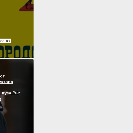
ество
от
ектора
 вуза РФ:
е