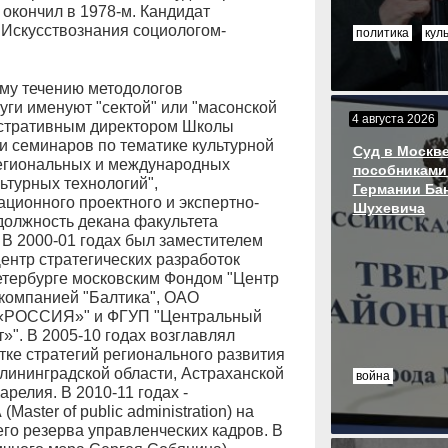
 окончил в 1978-м. Кандидат
 Искусствознания социологом-
политика
кул
му течению методологов
руги именуют "сектой" или "масонской
4 августа 2026
истративным директором Школы
 и семинаров по тематике культурной
Суд в Москве
региональных и международных
пособниками
ьтурных технологий",
Германии Ба
ционного проектного и экспертно-
Шухевича
 должность декана факультета
В 2000-01 годах был заместителем
ентр стратегических разработок
етербурге московским Фондом "Центр
 компанией "Балтика", ОАО
к «РОССИЯ»" и ФГУП "Центральный
»". В 2005-10 годах возглавлял
тке стратегий регионального развития
алининградской области, Астраханской
война
релия. В 2010-11 годах -
aster of public administration) на
го резерва управленческих кадров. В