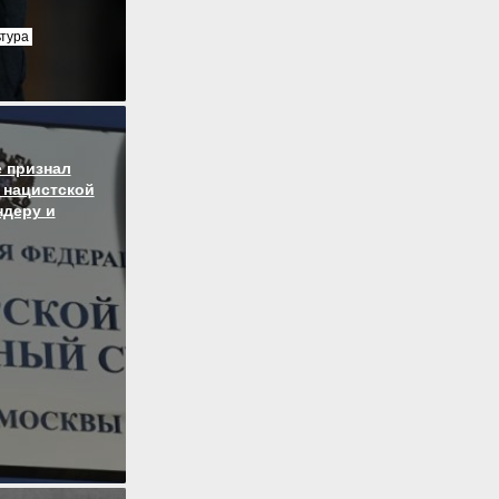
ьтура
 признал
 нацистской
ндеру и