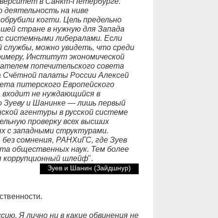
ниверситет в Санкт-Петербурге.
 деятельность на ниве
 обрубили когти. Цель предельно
ашей стране в нужную для Запада
 с системными либералами. Если
 службы, можно увидеть, что среди
римеру, Институт экономической
едателем попечительского совета
а Счётной палаты России Алексей
вета питерского Европейского
а входит не нуждающийся в
о Зуеву и Шанинке — лишь первый
нской агентуры в русской системе
льную проверку всех высших
х с западными структурами.
без сомнения, РАНХиГС, где Зуев
а общественных наук. Тем более
я коррупционный шлейф
".
Зуев и Шанин (Зайдшнур)
ственности.
ию. Я лично ни в какие обвинения не