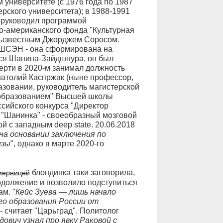
 университете (с 1976 года по 1987
ерского университета); в 1988-1991
е руководил программой
о-американского фонда "Культурная
езызвестным Джорджем Соросом.
ВШСЭН - она сформирована на
тся Шанина-Зайдшнура, он был
ерти в 2020-м занимал должность
Анатолий Каспржак (ныне профессор,
азовании, руководитель магистерской
 образованием" Высшей школы
ссийского конкурса "Директор
. "Шанинка" - своеобразный мозговой
й с западным deep state. 20.06.2018
на основании заключения по
изы
", однако в марте 2020-го
блондинка таки заговорила,
мерницей
одолжение и позволило подступиться
м. "
Кейс Зуева — лишь начало
о образования России от
, - считает "Царьград". Политолог
ович узнал про явку Раковой с