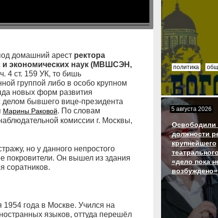
 под домашний арест
ректора
и экономических наук (МВШСЭН,
политика
общ
. 4 ст. 159 УК, то бишь
ной группой либо в особо крупном
онда новых форм развития
с делом бывшего вице-президента
5 августа 2026
я
. По словам
Марины Раковой
аблюдательной комиссии г. Москвы,
Освободили 
должности р
крупнейшего
тражу, но у данного непростого
театрального
е покровители. Он вышел из здания
«дело пока н
я соратников.
возбуждено»
 1954 года в Москве. Учился на
иностранных языков, оттуда перешёл