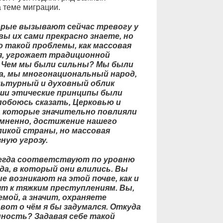
 теме миграции.
торые вызывают сейчас тревогу у
вы их сами прекрасно знаете, но
такой проблемы, как массовая
ия, угрожает традиционной
 Чем мы были сильны? Мы были
а, мы многонациональный народ,
ультурный и духовный облик
ши этические принципы были
побоюсь сказать, Церковью и
, которые значительно повлияли
омненно, достижение нашего
ликой страны, но массовая
ную угрозу.
сегда соответствуют по уровню
а, в который они влились. Вы
 возникают на этой почве, как и
т к тяжким преступлениям. Вы,
мой, а значит, охраняете
вот о чём я бы задумался. Откуда
ность? Задавая себе такой