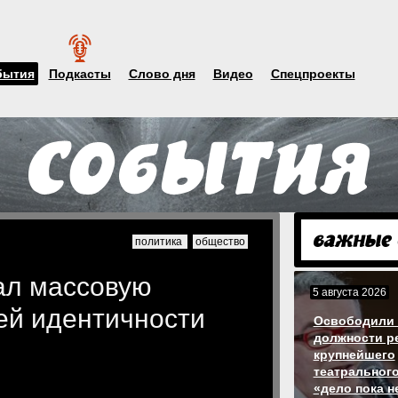
бытия
Подкасты
Слово дня
Видео
Спецпроекты
политика
общество
ал массовую
5 августа 2026
ей идентичности
Освободили 
должности р
крупнейшего
театрального
«дело пока н