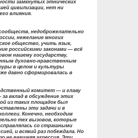
сности замкнутых этнических
шей цивилизации, нет ни
его влияния.
 сообществ, недоброжелательно
оссии, нежелание многих
кое общество, учить язык,
ние российскими законами — всё
овом нашему государству,
онным духовно-нравственным
туры в целом и культуры
же давно сформировалась в
дственный комитет — и главу
 за вклад в обсуждение этих
ой из таких площадок был
ставлены эти задачи и в
оллеги. Конечно, необходим
ельно тех вызовов, которые
 справлялась со страшными
ией, и всякий раз побеждала. Но
то не внешняя агрессия. Эти