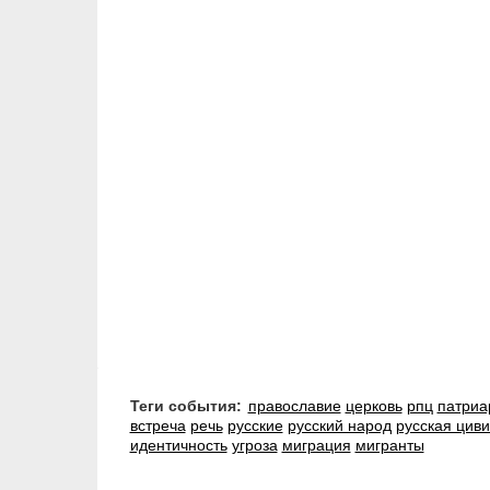
Теги события:
православие
церковь
рпц
патриа
встреча
речь
русские
русский народ
русская цив
идентичность
угроза
миграция
мигранты