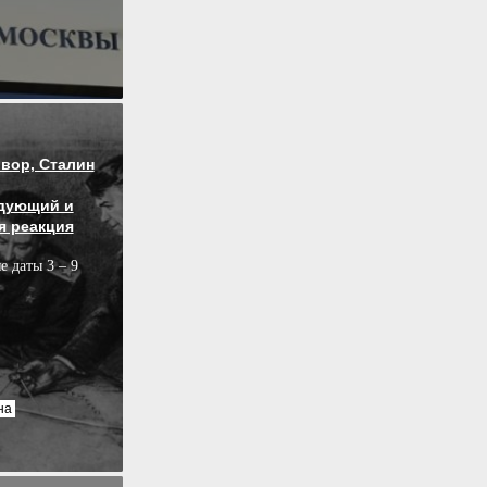
вор, Сталин
дующий и
я реакция
е даты 3 – 9
на