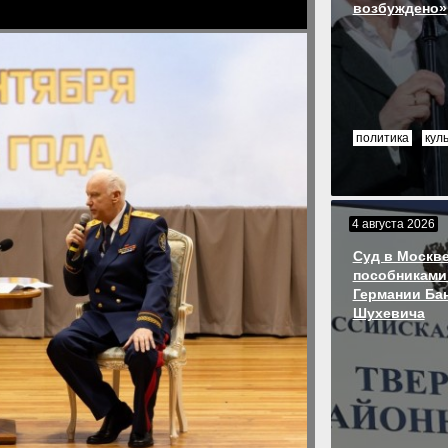
возбуждено»
политика
кул
4 августа 2026
Суд в Москве
пособниками
Германии Ба
Шухевича