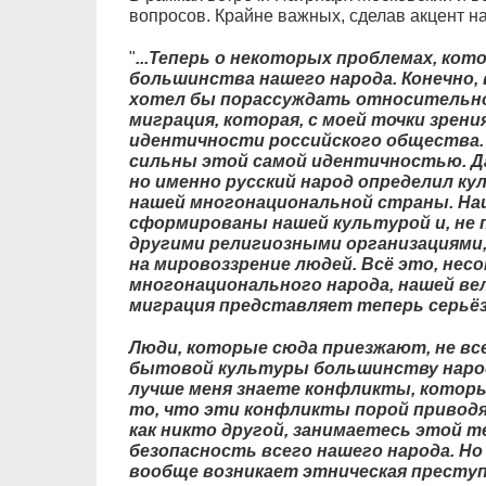
вопросов. Крайне важных, сделав акцент на
"
...Теперь о некоторых проблемах, ко
большинства нашего народа. Конечно, 
хотел бы порассуждать относительно 
миграция, которая, с моей точки зрен
идентичности российского общества.
сильны этой самой идентичностью. Д
но именно русский народ определил к
нашей многонациональной страны. На
сформированы нашей культурой и, не 
другими религиозными организациями
на мировоззрение людей. Всё это, нес
многонационального народа, нашей ве
миграция представляет теперь серьёз
Люди, которые сюда приезжают, не в
бытовой культуры большинству народ
лучше меня знаете конфликты, которые
то, что эти конфликты порой приводя
как никто другой, занимаетесь этой те
безопасность всего нашего народа. Но 
вообще возникает этническая преступ