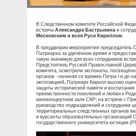
В Следственном комитете Российской Феде
встреча
Александра Бастрыкина
и сотруд
Московским и всея Руси Кириллом
.
В преддверии мероприятия председатель 
Патриарха за уделённое время и предоста
такую значимую для всех сотрудников встре
Предстоятель Русской Православной Церкв
комитета, осмотрели экспонаты, посвящён
органов - начиная со времен Петра I и до 
экспозицией, Патриарх Кирилл высоко оцен
защиты исторической памяти и воспитания
преемственности поколений и любви к Род
киноконцертном зале СКР; на встрече с П
руководство подразделений и сотрудники ц
территориальных следственных органов ве
и курсанты образовательных организаций С
государственного университета юстиции (Р