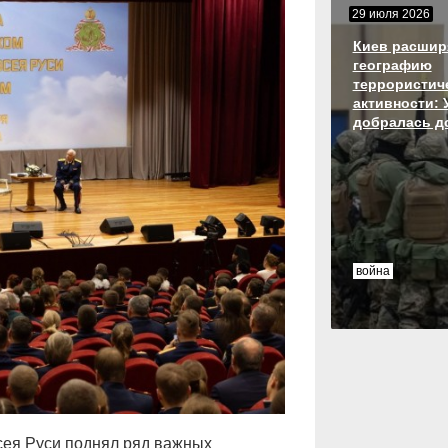
29 июля 2026
Киев расшир
географию
террористич
активности: 
добралась д
война
сея Руси поднял ряд важных