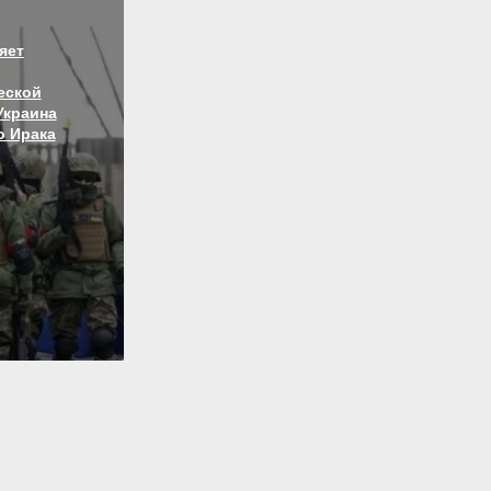
яет
еской
Украина
о Ирака