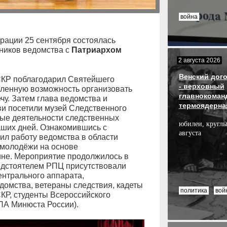
война
рации 25 сентября состоялась
ников ведомства с
Патриархом
2 августа 2026
Венский дого
СКР поблагодарил Святейшего
- верховный
вленную возможность организовать
главнокоман
чу. Затем глава ведомства и
термоядерна
и посетили музей Следственного
ные деятельности следственных
юбилеи, круглы
наших дней. Ознакомившись с
августа
ил работу ведомства в области
 молодёжи на основе
ине. Мероприятие продолжилось в
редстоятелем РПЦ присутствовали
ентрального аппарата,
домства, ветераны следствия, кадеты
политика
вой
КР, студенты Всероссийского
ПА Минюста России).