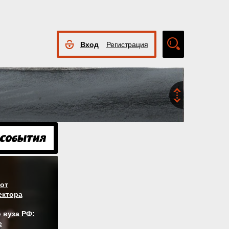
Вход
Регистрация
Расширенный
поиск
от
ектора
 вуза РФ:
е