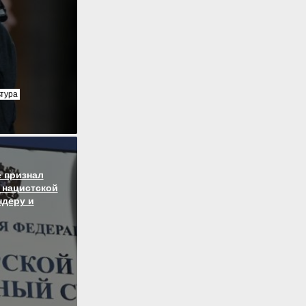
ьтура
 признал
 нацистской
ндеру и