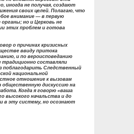
о, иногда не получая, создают
ижения своих целей. Полагаю, что
бое внимание — в первую
 органы; но и Церковь не
ии этих проблем и готова
овор о причинах кризисных
бществе ввиду притока
ованию, и по вероисповеданию
е традиционно составляли
аз поблагодарить Следственный
сской национальной
естное отношение к вызовам
в общественную дискуссию на
забота. Когда я говорю «ваша
го высокого начальства и до
 в эту систему, но осознают