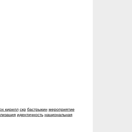
рх кирилл
скр
бастрыкин
мероприятие
илизация
идентичность
национальная