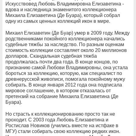
Искусствовед Любовь Владимировна Елизаветина -
вдова и наследница знаменитого коллекционера
Михаила Елизаветина (Де Буара), который собрал
одну из самых ценных коллекций икон в мире.
Михаил Елизаветин (Де Буар) умер в 2009 году. Между
родственниками покойного коллекционера начались
судебные тяжбы за наследство. По разным оценкам
стоимость коллекции составляет около 20 миллионов
долларов. Скандальная судебная тяжба
продолжалась почти два года. В конце концов, по
признанию самой Любови Владимировны, она устала
бороться за коллекцию, которую, как специалист по
древнерусской живописи, помогала покойному мужу
собирать. В конце января 2012 года она подписала
мировое соглашение, в котором отказалась от
претензий на собрание Михаила Елизаветина (Де
Буара).
Но страсть к коллекционированию просто так не
проходит. С 2003 года Любовь Елизаветина и
Ростислав Новиков (учились вместе на истфаке в
МГУ) стали собирать свою коллекцию редких икон.