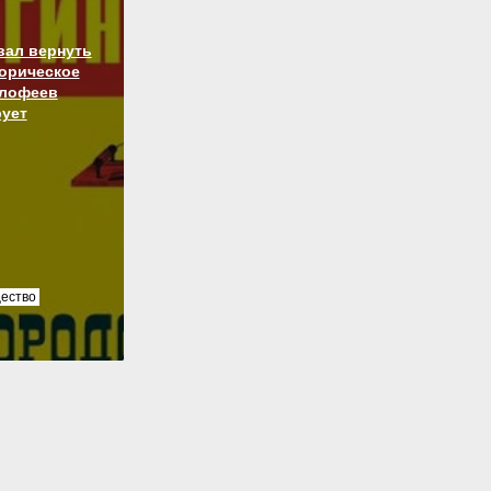
вал вернуть
торическое
алофеев
ует
ество