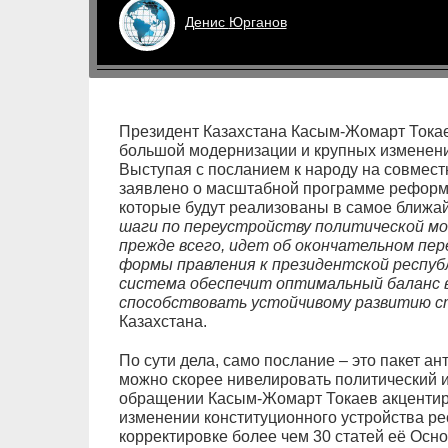
Денис
Юрганов
Президент Казахстана Касым-Жомарт Токаев
большой модернизации и крупных изменени
Выступая с посланием к народу на совмес
заявлено о масштабной программе реформ 
которые будут реализованы в самое ближа
шаги по переустройству политической мод
прежде всего, идет об окончательном пе
формы правления к президентской респуб
система обеспечит оптимальный баланс 
способствовать устойчивому развитию 
Казахстана.
По сути дела, само послание – это пакет а
можно скорее нивелировать политический и
обращении Касым-Жомарт Токаев акцентир
изменении конституционного устройства ре
корректировке более чем 30 статей её Осн