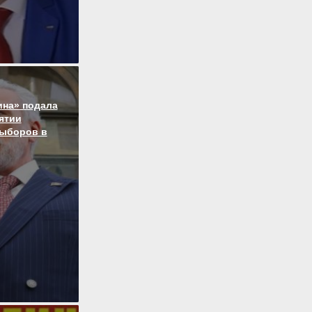
ина» подала
нятии
выборов в