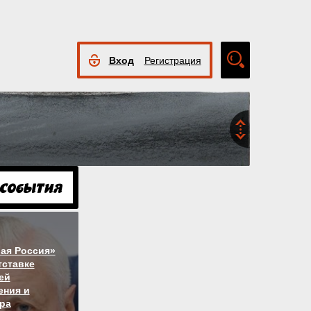
Вход
Регистрация
Расширенный
поиск
ая Россия»
тставке
ей
ния и
ра