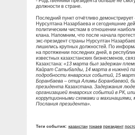
- Родственники президента больше не смо
должности в стране.
Последний пункт отчётливо демонстрирует -
Нурсултана Назарбаева и сегодняшние дей
политическим чисткам в отношении наибол
клана. Напомним, что после начала протест
экс-президент страны Нурсултан Назарбаев
лишились крупных должностей. По информа
на протяжении последних дней, в республи
известных казахстанских бизнесменов, свя
Казахстана:
«13 марта был задержан плем
Кайрат Сатыбалды, 14 марта в нижней п
подробности январских событий, 15 мар
Боранбаева – отца Алимы Боранбаевой, б
президента Казахстана. Задержания люде
организацией январских событий в РК, и
коррупционными схемами и махинациями, 
Послания президента»
.
Теги события:
казахстан
токаев
президент
пост