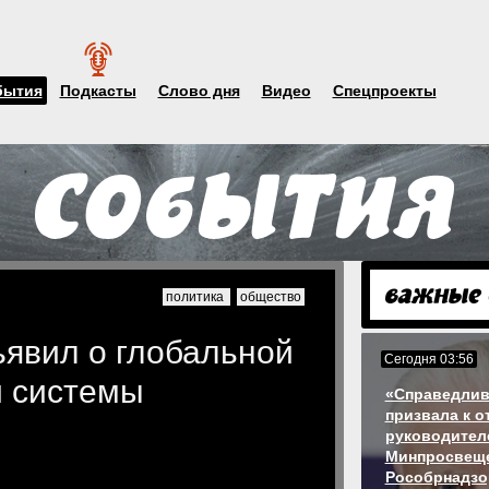
бытия
Подкасты
Слово дня
Видео
Спецпроекты
политика
общество
ъявил о глобальной
Сегодня 03:56
 системы
«Справедлив
призвала к о
руководител
Минпросвеще
Рособрнадзо