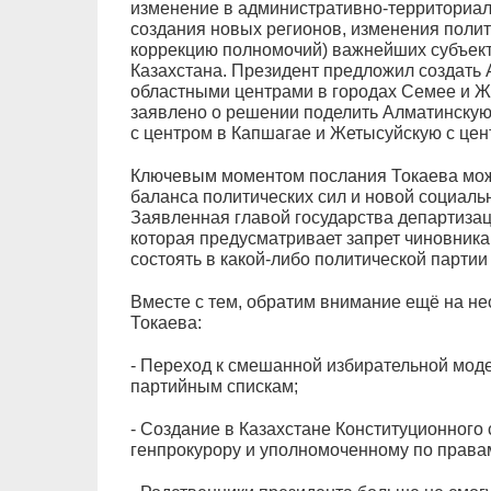
изменение в административно-территориал
создания новых регионов, изменения полити
коррекцию полномочий) важнейших субъект
Казахстана. Президент предложил создать 
областными центрами в городах Семее и Ж
заявлено о решении поделить Алматинскую
с центром в Капшагае и Жетысуйскую с цен
Ключевым моментом послания Токаева мож
баланса политических сил и новой социаль
Заявленная главой государства департиза
которая предусматривает запрет чиновника
состоять в какой-либо политической партии
Вместе с тем, обратим внимание ещё на не
Токаева:
- Переход к смешанной избирательной моде
партийным спискам;
- Создание в Казахстане Конституционного 
генпрокурору и уполномоченному по права