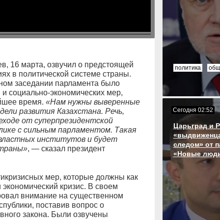
, 16 марта, озвучил о предстоящей
политика
общ
ях в политической системе страны.
тном заседании парламента было
и социально-экономических мер,
йшее время.
«Нам нужны выверенные
Сегодня 02:52
ели развития Казахстана. Речь,
реходе от суперпрезидентской
Царьград и 
лике с сильным парламентом. Такая
«выдвиженца
властных институтов и будет
следом» от п
страны»
, — сказал президент
«Новые люд
нтикризисных мер, которые должны как
 экономический кризис. В своем
овал внимание на существенном
спублики, поставив вопрос о
овного закона. Были озвучены