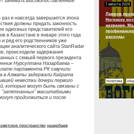
гут занимать высокопоставленные
7 августа 2026
Лавров приз
 раз и навсегда завершается эпоха
Ногинску ис
ствия должны придать законность
название, М
ее одиозных представителей его
профинансир
ов в Казахстане в январе этого года
расходы
 и ряд его родственников уже
ции аналитического сайта StanRadar
ке, происходили задержания
занных с семьей первого президента
янник Нурсултана Назарбаева –
алате парламента РК озвучили
та в Алматы задержали Кайрата
ывшей невестки дочери первого
политика
общ
й, которые могут быть связаны с
ли "запятнанных" масштабными
могут продолжиться и после
советское пространство
назарбаев