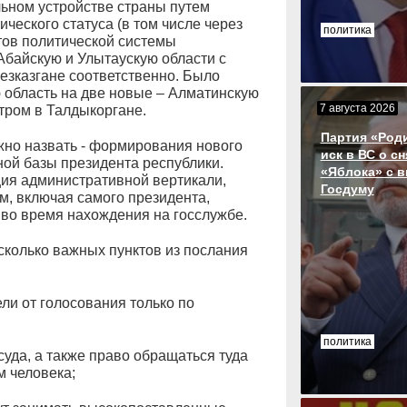
ьном устройстве страны путем
ческого статуса (в том числе через
политика
ов политической системы
Абайскую и Улытаускую области с
езказгане соответственно. Было
 область на две новые – Алматинскую
7 августа 2026
тром в Талдыкоргане.
Партия «Род
но назвать - формирования нового
иск в ВС о с
ной базы президента республики.
«Яблока» с 
ция административной вертикали,
Госдуму
м, включая самого президента,
 во время нахождения на госслужбе.
сколько важных пунктов из послания
ли от голосования только по
политика
суда, а также право обращаться туда
м человека;