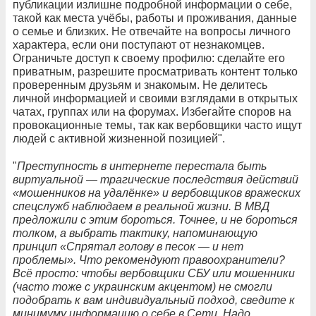
публикации излишне подробной информации о себе,
такой как места учёбы, работы и проживания, данные
о семье и близких. Не отвечайте на вопросы личного
характера, если они поступают от незнакомцев.
Ограничьте доступ к своему профилю: сделайте его
приватным, разрешите просматривать контент только
проверенным друзьям и знакомым. Не делитесь
личной информацией и своими взглядами в открытых
чатах, группах или на форумах. Избегайте споров на
провокационные темы, так как вербовщики часто ищут
людей с активной жизненной позицией".
"
Преступность в интернете перестала быть
виртуальной — трагические последствия действий
«мошенников на удалёнке» и вербовщиков вражеских
спецслужб наблюдаем в реальной жизни. В МВД
предложили с этим бороться. Точнее, и не бороться
толком, а выбрать тактику, напоминающую
принцип «Спрятал голову в песок — и нет
проблемы». Что рекомендуют правоохранители?
Всё просто: чтобы вербовщики СБУ или мошенники
(часто тоже с украинским акцентом) не смогли
подобрать к вам индивидуальный подход, сведите к
минимуму информацию о себе в Сети. Надо