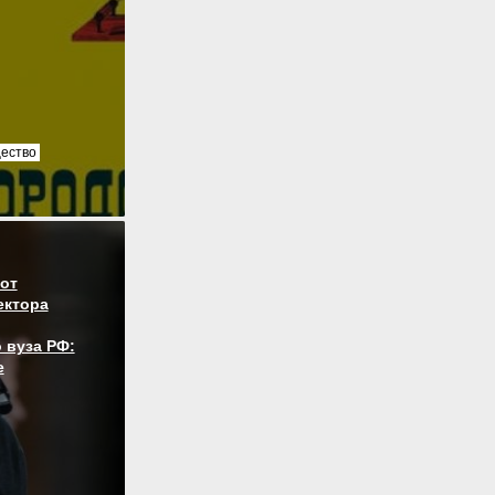
ество
от
ектора
 вуза РФ:
е