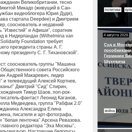
ражданин Великобритании, тесно
Микитой Микадо (живущий в Сан-
политика
кул
ружбан видеоблогера Юрия Дудя),
лава стартапа Deepdee) и Дмитрием
р, сооснователь и недавний
ь "Известий" и Афиши", соратник
4 августа 2026
д в Нидерландах (Wilhelmina van
olidarity Foundation требует
Суд в Москве
его президента страны А. Г.
пособниками
ому президенту С. Г. Тихановской".
Германии Ба
Шухевича
ст: сооснователь группы "Машина
н Общественного совета Российского
нин Андрей Макаревич, лидер
" и телеведущий Алексей Кортнев,
каны!" Дмитрий "Сид" Спирин,
схождения Тимур Шаов, поп-рок-
 писатель-фантаст Леонид Каганов,
илла Медведева, группа "Рабфак 2.0"
ражданина Александра Елина
война
смена, писателя и арт-фотографа,
и "белая ленточка" Арсена Ревазова.
главного редактора "Эха Москвы",
ельгенгауэр. Настоящие белорусы...