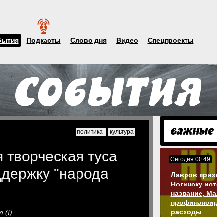
бытия
Подкасты
Слово дня
Видео
Спецпроекты
политика
культура
 творческая туса
Сегодня 00:49
ддержку "народа
Лавров приз
Ногинску ис
название, М
профинансир
расходы
 (!)