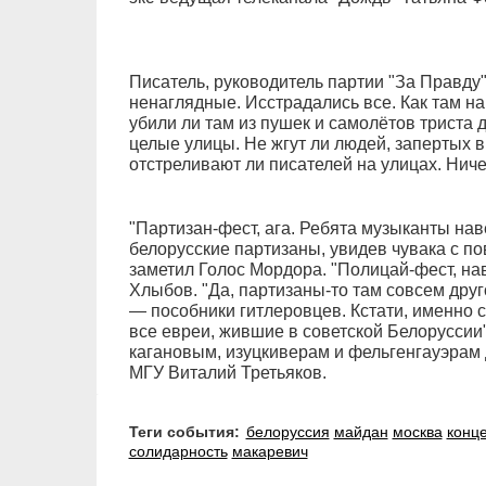
Писатель, руководитель партии "За Правду
ненаглядные. Исстрадались все. Как там на
убили ли там из пушек и самолётов триста
целые улицы. Не жгут ли людей, запертых 
отстреливают ли писателей на улицах. Ниче
"Партизан-фест, ага. Ребята музыканты нав
белорусские партизаны, увидев чувака с пов
заметил Голос Мордора. "Полицай-фест, нав
Хлыбов. "Да, партизаны-то там совсем друг
— пособники гитлеровцев. Кстати, именно 
все евреи, жившие в советской Белоруссии
кагановым, изуцкиверам и фельгенгауэрам
МГУ Виталий Третьяков.
Теги события:
белоруссия
майдан
москва
конц
солидарность
макаревич