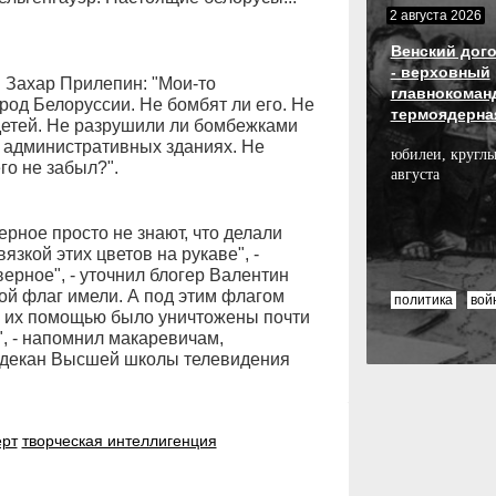
2 августа 2026
Венский дого
- верховный
" Захар Прилепин: "Мои-то
главнокоман
род Белоруссии. Не бомбят ли его. Не
термоядерна
 детей. Не разрушили ли бомбежками
в административных зданиях. Не
юбилеи, круглы
го не забыл?".
августа
ерное просто не знают, что делали
язкой этих цветов на рукаве", -
ерное", - уточнил блогер Валентин
ой флаг имели. А под этим флагом
политика
вой
с их помощью было уничтожены почти
", - напомнил макаревичам,
 декан Высшей школы телевидения
ерт
творческая интеллигенция