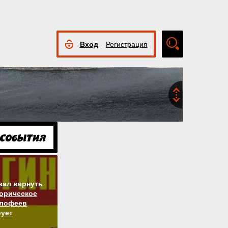
Вход
Регистрация
Расширенный
поиск
вал вернуть
торическое
алофеев
ует