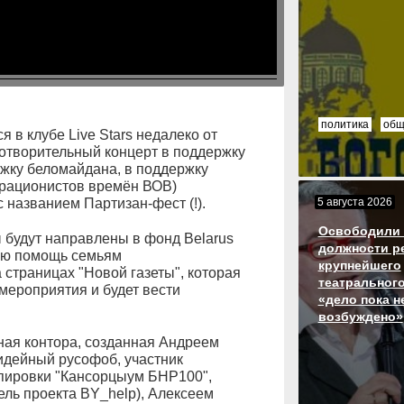
политика
общ
 в клубе Live Stars недалеко от
отворительный концерт в поддержку
ржку беломайдана, в поддержку
орационистов времён ВОВ)
 названием Партизан-фест (!).
5 августа 2026
Освободили 
ы будут направлены в фонд Belarus
должности р
вую помощь семьям
крупнейшего
 страницах "Новой газеты", которая
театрального
ероприятия и будет вести
«дело пока н
возбуждено»
анная контора, созданная Андреем
идейный русофоб, участник
ппировки "Кансорцыум БНР100",
ель проекта BY_help), Алексеем