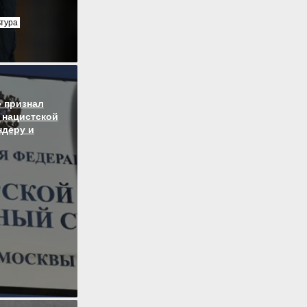
ьтура
 признал
 нацистской
ндеру и