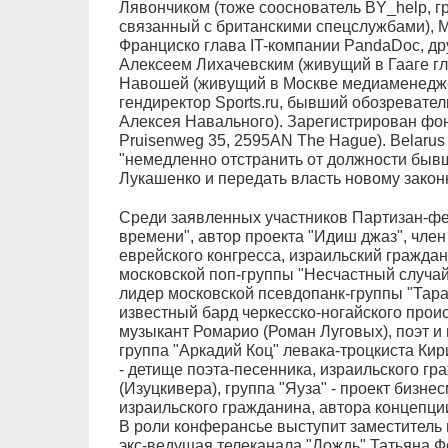
Лявончиком (тоже сооснователь BY_help, г
связанный с британскими спецслужбами), 
Франциско глава IT-компании PandaDoc, д
Алексеем Лихачевским (живущий в Гааге г
Навошей (живущий в Москве медиаменедже
гендиректор Sports.ru, бывший обозревател
Алексея Навального). Зарегистрирован фон
Pruisenweg 35, 2595AN The Hague). Belarus S
"немедленно отстранить от должности бывш
Лукашенко и передать власть новому законн
Среди заявленных участников Партизан-фе
времени", автор проекта "Идиш джаз", чле
еврейского конгресса, израильский гражда
московской поп-группы "Несчастный случай
лидер московской псевдопанк-группы "Тара
известный бард черкесско-ногайского прои
музыкант Ромарио (Роман Луговых), поэт и
группа "Аркадий Коц" левака-троцкиста Кир
- детище поэта-песенника, израильского г
(Изуцкивера), группа "Яуза" - проект бизне
израильского гражданина, автора концепци
В роли конферансье выступит заместитель 
экс-ведущая телеканала "Дождь" Татьяна Ф