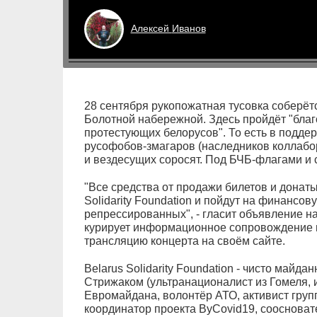
Алексей
Иванов
28 сентября рукопожатная тусовка соберётся
Болотной набережной. Здесь пройдёт "благ
протестующих белорусов". То есть в подде
русофобов-змагаров (наследников коллаб
и вездесущих соросят. Под БЧБ-флагами и с
"Все средства от продажи билетов и донат
Solidarity Foundation и пойдут на финансо
репрессированных", - гласит объявление на
курирует информационное сопровождение м
трансляцию концерта на своём сайте.
Belarus Solidarity Foundation - чисто майд
Стрижаком (ультранационалист из Гомеля, 
Евромайдана, волонтёр АТО, активист гру
координатор проекта ByCovid19, соосноват