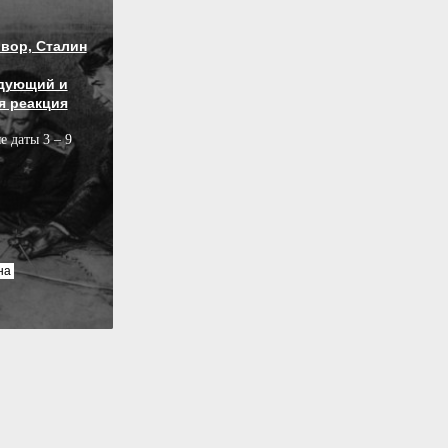
вор, Сталин
дующий и
я реакция
е даты 3 – 9
на