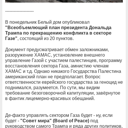
--------------------
В понедельник Белый дом опубликовал
"Всеобъемлющий план президента Дональда
Трампа по прекращению конфликта в секторе
Газе"
, состоящий из 20 пунктов.
Документ предусматривает обмен заложниками,
разоружение ХАМАС, установление внешнего
управление Газой с участием палестинцев, программу
восстановления сектора Газа, амнистию членам
ХАМАС и т.д. Однако никакого Государства Палестина
американский план не предполагает. Вопрос
ответственности еврейского государства за геноцид не
поднимался, разумеется. По сути, мы видим
требование безоговорочной капитуляции, завёрнутое
в фантик лицемерно-красивых обещаний.
Де-факто управлять сектором Газа будет - ну, если
будет -
"Совет мира" (Board of Peace)
под
руководством самого Трампа и ряда других политиков,