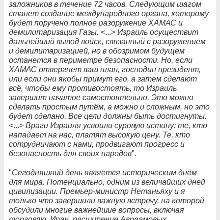
заложников в течение 72 часов. Следующим шагом
станет создание международного органа, которому
будет поручено полное разоружение ХАМАС и
демилитаризация Газы.
<...>
Израиль осуществит
дальнейший вывод войск, связанный с разоружением
и демилитаризацией, но в обозримом будущем
останется в периметре безопасности. Но, если
ХАМАС отвергнет ваш план, господин президент,
или если они якобы примут его, а затем сделают
всё, чтобы ему противостоять, то Израиль
завершит начатое самостоятельно. Это можно
сделать простым путём, а можно и сложным, но это
будет сделано. Все цели должны быть достигнуты.
<...>
Враги Израиля усвоили суровую истину: те, кто
нападает на нас, платят высокую цену. Те, кто
сотрудничают с нами, продвигают прогресс и
безопасность для своих народов
".
"
Сегодняшний день является историческим днём
для мира. Потенциально, одним из величайших дней
цивилизации. Премьер-министр Нетаньяху и я
только что завершили важную встречу, на которой
обсудили многие важнейшие вопросы, включая
торговлю, Иран, расширение Авраамовых