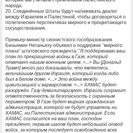
народа.
20. Соединённые Штаты будут налаживать диалог
между Израилем и Палестиной, чтобы договориться о
политических перспективах мирного и процветающего
сосуществования.
Премьер-министр сионистского гособразования
Биньямин Нетаньяху объявил о поддержке "мирного
плана" штатовского президента: "
Я поддерживаю ваш
план по прекращению войны в Газе, который
отвечает нашим военным целям.
<...>
Вы [Дональд
Трамп] много раз доказывали, что являетесь
величайшим другом Израиля, который когда-либо
был в Белом доме.
<...>
Это война между
цивилизацией и варварством.
<...>
ХАМАС будет
разоружён. Газу демилитаризуют. Израиль сохранит
ответственность за безопасность с охранным
периметром. В Газе будет мирная гражданская
администрация, которой не будут управлять ни
ХАМАС, ни Палестинская администрация. Если
ХАМАС согласится на ваш план, господин
президент, первым шагом будет небольшой отвод
войск, за которым последует освобождение всех