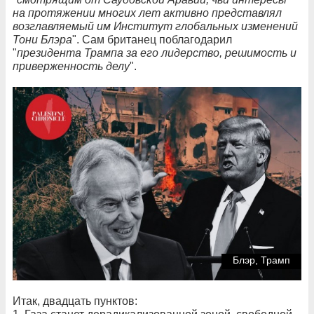
на протяжении многих лет активно представлял
возглавляемый им Институт глобальных изменений
Тони Блэра
". Сам британец поблагодарил
"
президента Трампа за его лидерство, решимость и
приверженность делу
".
Блэр, Трамп
Итак, двадцать пунктов: