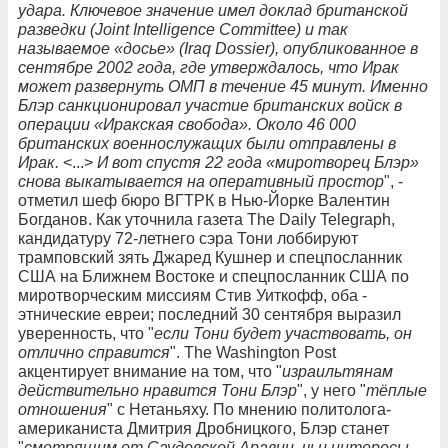
удара. Ключевое значение имел доклад британской
разведки (Joint Intelligence Committee) и так
называемое «досье» (Iraq Dossier), опубликованное в
сентябре 2002 года, где утверждалось, что Ирак
может развернуть ОМП в течение 45 минут. Именно
Блэр санкционировал участие британских войск в
операции «Иракская свобода». Около 46 000
британских военнослужащих были отправлены в
Ирак.
<...>
И вот спустя 22 года «миротворец Блэр»
снова выкатывается на оперативный простор
", -
отметил шеф бюро ВГТРК в Нью-Йорке Валентин
Богданов. Как уточнила газета The Daily Telegraph,
кандидатуру 72-летнего сэра Тони лоббируют
трамповский зять Джаред Кушнер и спецпосланник
США на Ближнем Востоке и спецпосланник США по
миротворческим миссиям Стив Уиткофф, оба -
этнические евреи; последний 30 сентября выразил
уверенность, что "
если Тони будет участвовать, он
отлично справится
". The Washington Post
акцентирует внимание на том, что "
израильтянам
действительно нравится Тони Блэр
", у него "
тёплые
отношения
" с Нетаньяху. По мнению политолога-
американиста Дмитрия Дробницкого, Блэр станет
"
смотрящим от Саудовской Аравии, чьи интересы