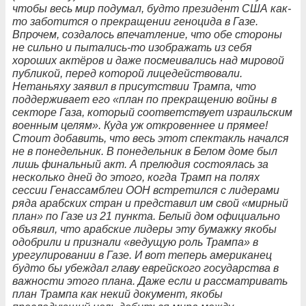
чтобы весь мир подумал, будто президент США как-
то заботится о прекращении геноцида в Газе.
Впрочем, создалось впечатление, что обе стороны
не сильно и пытались-то изображать из себя
хороших актёров и даже посмеивались над мировой
публикой, перед которой лицедействовали.
Нетаньяху заявил в присутствии Трампа, что
поддерживает его «план по прекращению войны в
секторе Газа, который соответствует израильским
военным целям». Куда уж откровеннее и прямее!
Стоит добавить, что весь этот спектакль начался
не в понедельник. В понедельник в Белом доме был
лишь финальный акт. А прелюдия состоялась за
несколько дней до этого, когда Трамп на полях
сессии Генассамблеи ООН встретился с лидерами
ряда арабских стран и представил им свой «мирный
план» по Газе из 21 пункта. Белый дом официально
объявил, что арабские лидеры эту бумажку якобы
одобрили и признали «ведущую роль Трампа» в
урегулировании в Газе. И вот теперь американец
будто бы убеждал главу еврейского государства в
важности этого плана. Даже если и рассматривать
план Трампа как некий документ, якобы