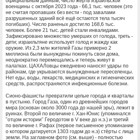
официальным данным, число жертв израильской
военщины с октября 2023 года - 66,1 тыс. человек (это
не считая пропавших без вести - под завалами
разрушенных зданий всё ещё остаются тела тысяч
погибших). Число раненых достигло 168,6 тыс.
человек. Более 21 тыс. детей стали инвалидами.
Зафиксировано множество умерших от голода, треть -
дети; израильтяне использует голод и жажду как
оружие. Из 2,3 млн жителей Газы примерно 2
миллиона были вынуждены покинуть свои дома,
неоднократно перемещались и теперь живут в
палатках. ЦАХАЛовцы ежедневно наносят удары по
районам, где укрываются вынужденные переселенцы.
Нет еды, воды, лекарств, медицинских и гигиенических
средств, распространяются инфекционные болезни.
Сионо-фашисты превратили целые города и кварталы
в пустыню. Город Газа, один из древнейших городов
мира (основан около 3000 года до нашей эры), лежит в
руинах. Второй по величине г. Хан-Юнис (упоминался
"отцом истории" Геродотом в V веке до н.э.) и третий
по величине г. Рафах (первое письменное упоминание
о котором датируется 1303 годом до н.э) стёрты с лица
земли. На заглавном фото (см. выше) - полностью