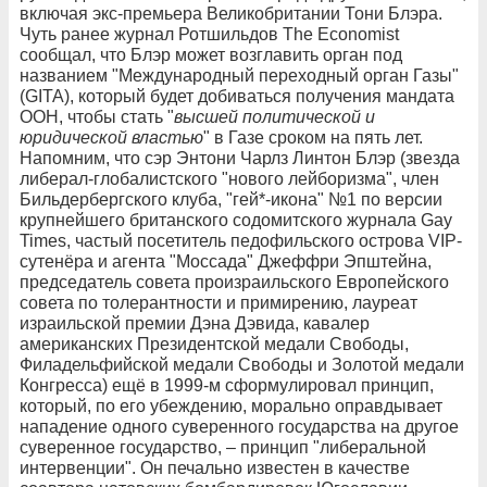
включая экс-премьера Великобритании Тони Блэра.
Чуть ранее журнал Ротшильдов The Economist
сообщал, что Блэр может возглавить орган под
названием "Международный переходный орган Газы"
(GITA), который будет добиваться получения мандата
ООН, чтобы стать "
высшей политической и
юридической властью
" в Газе сроком на пять лет.
Напомним, что сэр Энтони Чарлз Линтон Блэр (звезда
либерал-глобалистского "нового лейборизма", член
Бильдербергского клуба, "гей*-икона" №1 по версии
крупнейшего британского содомитского журнала Gay
Times, частый посетитель педофильского острова VIP-
сутенёра и агента "Моссада" Джеффри Эпштейна,
председатель совета произраильского Европейского
совета по толерантности и примирению, лауреат
израильской премии Дэна Дэвида, кавалер
американских Президентской медали Свободы,
Филадельфийской медали Свободы и Золотой медали
Конгресса) ещё в 1999-м сформулировал принцип,
который, по его убеждению, морально оправдывает
нападение одного суверенного государства на другое
суверенное государство, – принцип "либеральной
интервенции". Он печально известен в качестве