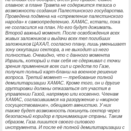
главное: в плане Трампа не содержится тезиса о
возможности создания Палестинского государства.
Проведена подмена на «стремление палестинского
народа» к самоопределению. ХАМАС, кстати, пока
не согласился на план. Но его будут дожимать.
Второй важный момент. После освобождения всех
живых заложников и выдачи всех тел погибших
заложников ЦАХАЛ, согласно плану, лишь уменьшает
зону оккупации сектора, а не выходит из него
полностью. Очевидно, что с данного момента
Израиль, который и так себя не сдерживал с точки
зрения применения всех сил и средств по Газе,
получит полный карт-бланш на военное решение
вопроса. Третий момент — требование полной
демилитаризации ХАМАС. Кроме того, он и другие
группировки должны отказаться от участия в
управлении Газой, напрямую или косвенно. Членам
ХАМАС, согласившимся на разоружение и «мирное
сосуществование», обещают амнистию. У них
также будет возможность покинуть сектор через
безопасный коридор в принимающие страны. Таким
образом, Газа лишится своего силового
инструмента. И после её полной демилитаризации с