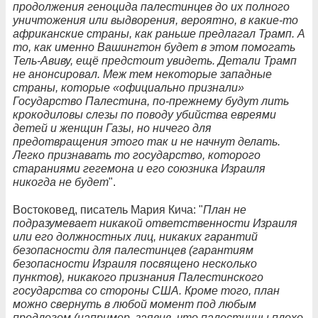
продолжения геноцида палестинцев до их полного
уничтожения или выдворения, вероятно, в какие-то
африканские страны, как раньше предлагал Трамп. А
то, как именно Вашингтон будет в этом помогать
Тель-Авиву, ещё предстоит увидеть. Детали Трамп
не анонсировал. Меж тем некоторые западные
страны, которые «официально признали»
Государство Палестина, по-прежнему будут лить
крокодиловы слезы по поводу убийства евреями
детей и женщин Газы, но ничего для
предотвращения этого так и не начнут делать.
Легко признавать то государство, которого
стараниями гегемона и его союзника Израиля
никогда не будет
".
Востоковед, писатель Мария Кича: "
План не
подразумевает никакой ответственности Израиля
или его должностных лиц, никаких гарантий
безопасности для палестинцев (гарантиям
безопасности Израиля посвящено несколько
пунктов), никакого признания Палестинского
государства со стороны США. Кроме того, план
можно свернуть в любой момент под любым
предлогом (например, заявив, что палестинцы плохо