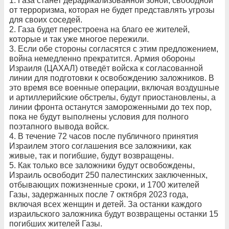
1. Газа станет дерадикализованной зоной, свободной
от терроризма, которая не будет представлять угрозы
для своих соседей.
2. Газа будет перестроена на благо ее жителей,
которые и так уже многое пережили.
3. Если обе стороны согласятся с этим предложением,
война немедленно прекратится. Армия обороны
Израиля (ЦАХАЛ) отведёт войска к согласованной
линии для подготовки к освобождению заложников. В
это время все военные операции, включая воздушные
и артиллерийские обстрелы, будут приостановлены, а
линии фронта останутся замороженными до тех пор,
пока не будут выполнены условия для полного
поэтапного вывода войск.
4. В течение 72 часов после публичного принятия
Израилем этого соглашения все заложники, как
живые, так и погибшие, будут возвращены.
5. Как только все заложники будут освобождены,
Израиль освободит 250 палестинских заключенных,
отбывающих пожизненные сроки, и 1700 жителей
Газы, задержанных после 7 октября 2023 года,
включая всех женщин и детей. За останки каждого
израильского заложника будут возвращены останки 15
погибших жителей Газы.