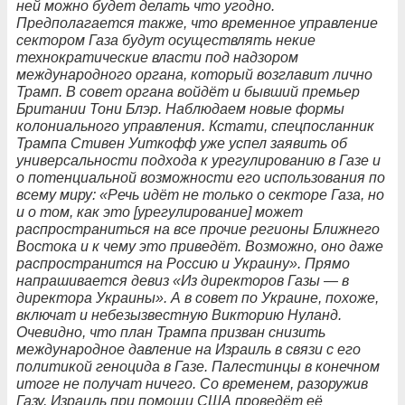
ней можно будет делать что угодно.
Предполагается также, что временное управление
сектором Газа будут осуществлять некие
технократические власти под надзором
международного органа, который возглавит лично
Трамп. В совет органа войдёт и бывший премьер
Британии Тони Блэр. Наблюдаем новые формы
колониального управления. Кстати, спецпосланник
Трампа Стивен Уиткофф уже успел заявить об
универсальности подхода к урегулированию в Газе и
о потенциальной возможности его использования по
всему миру: «Речь идёт не только о секторе Газа, но
и о том, как это [урегулирование] может
распространиться на все прочие регионы Ближнего
Востока и к чему это приведёт. Возможно, оно даже
распространится на Россию и Украину». Прямо
напрашивается девиз «Из директоров Газы — в
директора Украины». А в совет по Украине, похоже,
включат и небезызвестную Викторию Нуланд.
Очевидно, что план Трампа призван снизить
международное давление на Израиль в связи с его
политикой геноцида в Газе. Палестинцы в конечном
итоге не получат ничего. Со временем, разоружив
Газу, Израиль при помощи США проведёт её