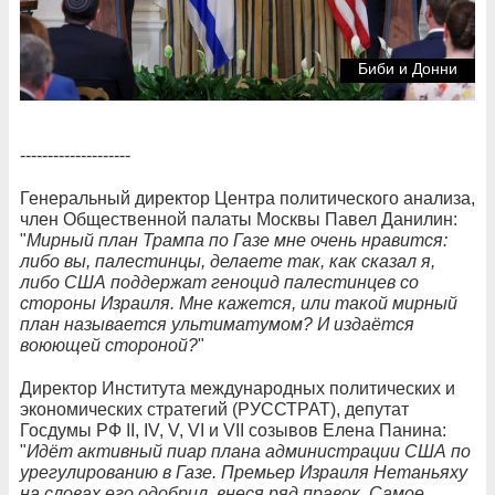
Биби и Донни
--------------------
Генеральный директор Центра политического анализа,
член Общественной палаты Москвы Павел Данилин:
"
Мирный план Трампа по Газе мне очень нравится:
либо вы, палестинцы, делаете так, как сказал я,
либо США поддержат геноцид палестинцев со
стороны Израиля. Мне кажется, или такой мирный
план называется ультиматумом? И издаётся
воюющей стороной?
"
Директор Института международных политических и
экономических стратегий (РУССТРАТ), депутат
Госдумы РФ II, IV, V, VI и VII созывов Елена Панина:
"
Идёт активный пиар плана администрации США по
урегулированию в Газе. Премьер Израиля Нетаньяху
на словах его одобрил, внеся ряд правок. Самое