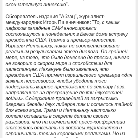
окончательную аннексию
".
Обозреватель издания "Абзац", журналист-
международник Игорь Пшеничников: "
То, с каким
пафосом западные СМИ анонсировали
состоявшуюся в понедельник в Белом доме встречу
президента США Трампа и премьер-министра
Израиля Нетаньяху, никак не соответствовало
реальным результатам этого диалога. По крайней
мере, из того, что было донесено до прессы, ничего
не говорит о скором мире и спокойствии для
палестинцев. Накануне было заявлено, что
президент США примет израильского премьера «для
важных переговоров, чтобы убедить того
поддержать мирное предложение по сектору Газа,
направленное на прекращение почти двухлетней
войны». Содержание прошедшей за закрытыми
дверями беседы двух лидеров так и осталось тайной
для всего мира. Трамп и Нетаньяху настолько
хотели оставить в секрете детали своего
разговора, что на совместной пресс-конференции
отказались отвечать на вопросы журналистов и
ограничились только короткими репликами. Но из