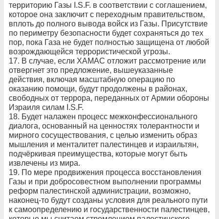
территорию Газы I.S.F. в соответствии с соглашением,
которое она заключит с переходным правительством,
вплоть до полного вывода войск из Газы. Присутствие
по периметру безопасности будет сохраняться до тех
пор, пока Газа не будет полностью защищена от любой
возрождающейся террористической угрозы.
17. В случае, если ХАМАС отложит рассмотрение или
отвергнет это предложение, вышеуказанные
действия, включая масштабную операцию по
оказанию помощи, будут продолжены в районах,
свободных от террора, переданных от Армии обороны
Израиля силам I.S.F.
18. Будет налажен процесс межконфессионального
диалога, основанный на ценностях толерантности и
мирного сосуществования, с целью изменить образ
мышления и менталитет палестинцев и израильтян,
подчёркивая преимущества, которые могут быть
извлечены из мира.
19. По мере продвижения процесса восстановления
Газы и при добросовестном выполнении программы
реформ палестинской администрации, возможно,
наконец-то будут созданы условия для реального пути
к самоопределению и государственности палестинцев,
которые мы считаем стремлением палестинского