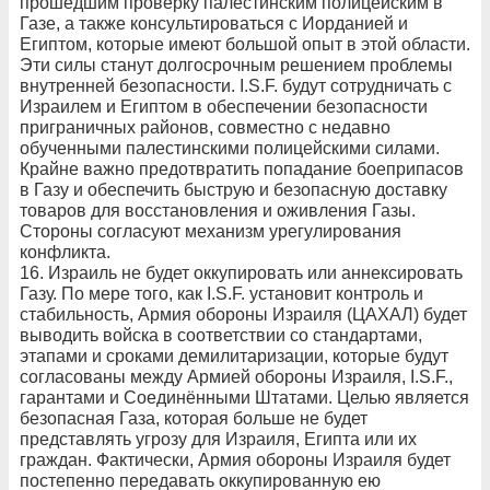
прошедшим проверку палестинским полицейским в
Газе, а также консультироваться с Иорданией и
Египтом, которые имеют большой опыт в этой области.
Эти силы станут долгосрочным решением проблемы
внутренней безопасности. I.S.F. будут сотрудничать с
Израилем и Египтом в обеспечении безопасности
приграничных районов, совместно с недавно
обученными палестинскими полицейскими силами.
Крайне важно предотвратить попадание боеприпасов
в Газу и обеспечить быструю и безопасную доставку
товаров для восстановления и оживления Газы.
Стороны согласуют механизм урегулирования
конфликта.
16. Израиль не будет оккупировать или аннексировать
Газу. По мере того, как I.S.F. установит контроль и
стабильность, Армия обороны Израиля (ЦАХАЛ) будет
выводить войска в соответствии со стандартами,
этапами и сроками демилитаризации, которые будут
согласованы между Армией обороны Израиля, I.S.F.,
гарантами и Соединёнными Штатами. Целью является
безопасная Газа, которая больше не будет
представлять угрозу для Израиля, Египта или их
граждан. Фактически, Армия обороны Израиля будет
постепенно передавать оккупированную ею