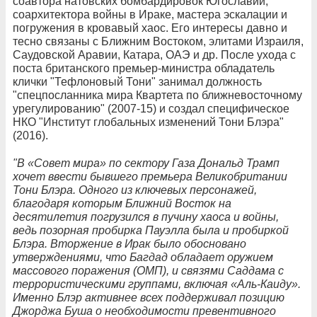
соавтора натовских бомбардировок Югославии,
соархитектора войны в Ираке, мастера эскалации и
погружения в кровавый хаос. Его интересы давно и
тесно связаны с Ближним Востоком, элитами Израиля,
Саудовской Аравии, Катара, ОАЭ и др. После ухода с
поста британского премьер-министра обладатель
клички "Тефлоновый Тони" занимал должность
"спецпосланника мира Квартета по ближневосточному
урегулированию" (2007-15) и создал специфическое
НКО "Институт глобальных изменений Тони Блэра"
(2016).
"В «Совет мира» по сектору Газа Дональд Трамп
хочет ввести бывшего премьера Великобритании
Тони Блэра. Одного из ключевых персонажей,
благодаря которым Ближний Восток на
десятилетия погрузился в пучину хаоса и войны,
ведь позорная пробирка Пауэлла была и пробиркой
Блэра. Вторжение в Ирак было обосновано
утверждениями, что Багдад обладает оружием
массового поражения (ОМП), и связями Саддама с
террористическими группами, включая «Аль-Каиду».
Именно Блэр активнее всех поддерживал позицию
Джорджа Буша о необходимости превентивного