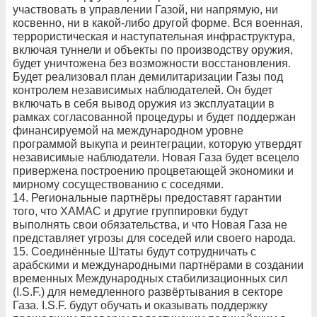
участвовать в управлении Газой, ни напрямую, ни
косвенно, ни в какой-либо другой форме. Вся военная,
террористическая и наступательная инфраструктура,
включая туннели и объекты по производству оружия,
будет уничтожена без возможности восстановления.
Будет реализовал план демилитаризации Газы под
контролем независимых наблюдателей. Он будет
включать в себя вывод оружия из эксплуатации в
рамках согласованной процедуры и будет поддержан
финансируемой на международном уровне
программой выкупа и реинтеграции, которую утвердят
независимые наблюдатели. Новая Газа будет всецело
привержена построению процветающей экономики и
мирному сосуществованию с соседями.
14. Региональные партнёры предоставят гарантии
того, что ХАМАС и другие группировки будут
выполнять свои обязательства, и что Новая Газа не
представляет угрозы для соседей или своего народа.
15. Соединённые Штаты будут сотрудничать с
арабскими и международными партнёрами в создании
временных Международных стабилизационных сил
(I.S.F.) для немедленного развёртывания в секторе
Газа. I.S.F. будут обучать и оказывать поддержку