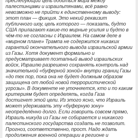
преследующий цель добиться мира между
палестинцами и израильтянами, всё равно
невозможно не прийти к единственному выводу:
этот план — фикция. Это некий реквизит
публичного шоу, цель которого — показать, будто
США прилагают какие-то мирные усилия и будто в
чём-то не согласны с Израилем. На самом деле в
«мирном плане» Трампа не содержится никаких
гарантий окончательного вывода израильской армии
из Газы. Хотя документ формально и
предусматривает поэтапный вывод израильских
войск, Израилю разрешено сохранять контроль над
значительной «буферной зоной» внутри границ Газы
«до тех пор, пока она не будет должным образом
защищена от любой новой террористической
угрозы». В документе не уточняется, кто и по каким
критериям будет определять, когда Газа
достигнет этой цели. Из этого ясно, что Израиль
может удерживать эту «буферную зону»
неопределённо долго. Если говорить совсем прямо,
Израиль никуда из Газы не собирается и никакого
палестинского государства создать не позволит.
Прогноз, соответственно, прост. Надо ждать
продолжения военной операции в регионе и