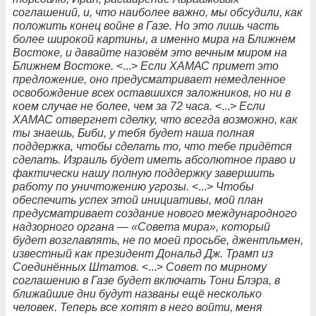
соглашений, и, что наиболее важно, мы обсудили, как
положить конец войне в Газе. Но это лишь часть
более широкой картины, а именно мира на Ближнем
Востоке, и давайте назовём это вечным миром на
Ближнем Востоке.
<...>
Если ХАМАС примет это
предложение, оно предусматривает немедленное
освобождение всех оставшихся заложников, но ни в
коем случае не более, чем за 72 часа.
<...>
Если
ХАМАС отвергнет сделку, что всегда возможно, как
ты знаешь, Биби, у тебя будет наша полная
поддержка, чтобы сделать то, что тебе придётся
сделать. Израиль будет иметь абсолютное право и
фактически нашу полную поддержку завершить
работу по уничтожению угрозы.
<...>
Чтобы
обеспечить успех этой инициативы, мой план
предусматривает создание нового международного
надзорного органа — «Совета мира», который
будет возглавлять, не по моей просьбе, джентльмен,
известный как президент Дональд Дж. Трамп из
Соединённых Штатов.
<...>
Совет по мирному
соглашению в Газе будет включать Тони Блэра, в
ближайшие дни будут названы ещё несколько
человек. Теперь все хотят в него войти, меня