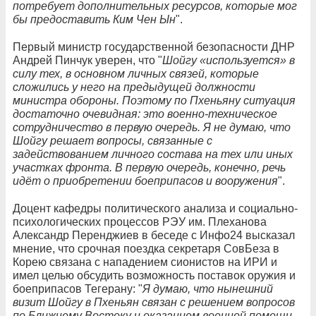
потребует дополнительных ресурсов, которые мог
бы предоставить Ким Чен Ын
".
Первый министр государственной безопасности ДНР
Андрей Пинчук уверен, что "
Шойгу «используется» в
силу тех, в основном личных связей, которые
сложились у него на предыдущей должности
министра обороны. Поэтому по Пхеньяну ситуация
достаточно очевидная: это военно-техническое
сотрудничество в первую очередь. Я не думаю, что
Шойгу решает вопросы, связанные с
задействованием личного состава на тех или иных
участках фронта. В первую очередь, конечно, речь
идёт о приобретении боеприпасов и вооружения
".
Доцент кафедры политического анализа и социально-
психологических процессов РЭУ им. Плеханова
Александр Перенджиев в беседе с Инфо24 высказал
мнение, что срочная поездка секретаря СовБеза в
Корею связана с нападением сионистов на ИРИ и
имел целью обсудить возможность поставок оружия и
боеприпасов Тегерану: "
Я думаю, что нынешний
визит Шойгу в Пхеньян связан с решением вопросов
по Ближнему Востоку и оказанием военной помощи