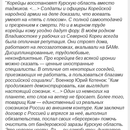
"
Корейцы восстановят Курскую область вместо
таджиков. <…> Солдаты и офицеры Корейской
народной армии на деле доказали, что воевать
умеют на «пять с плюсом». С полной самоотодачей
и презрением к смерти. Но и в мирном труде
корейцы кому угодно дадут фору. В моём родном
Владивостоке у рабочих из Северной Кореи всегда
была отличная репутация. Они строят дома,
работают на лесозаготовках, вкалывали на БАМе.
Дисциплинированные, трудолюбивые,
неконфликтные. Про корейцев без всякой иронии
можно сказать — ценные иностранные
специалисты. В отличие от некоторых соседей,
приезжающих не работать, а пользоваться благами
российской социалки
". Военкор Юрий Котенок: "
Ким
продолжает демонстрировать, как выглядит
настоящий союзник. <…> Один из немногих на
планете, кто слов на ветер не бросает. Более того,
товарищ Ким — единственный из реальных
союзников России во внешнем контуре. Ким заключил
договор с Россией и впрягся за неё, выполнил
обязательства, послал своих «берсерков» помочь
очистить от бандеровской заразы Курскую область.
Это человек чести. Да — он самобытен, диктатор