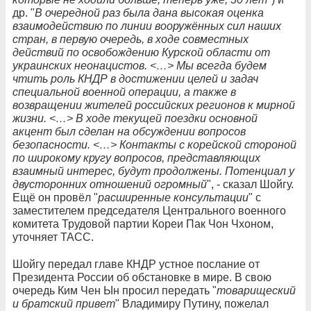
др. "
В очередной раз была дана высокая оценка
взаимодействию по линии вооружённых сил наших
стран, в первую очередь, в ходе совместных
действий по освобождению Курской области от
украинских неонацистов. <…> Мы всегда будем
чтить роль КНДР в достижении целей и задач
специальной военной операции, а также в
возвращении жителей российских регионов к мирной
жизни. <…> В ходе текущей поездки основной
акцент был сделан на обсуждении вопросов
безопасности. <…> Контакты с корейской стороной
по широкому кругу вопросов, представляющих
взаимный интерес, будут продолжены. Потенциал у
двусторонних отношений огромный
", - сказал Шойгу.
Ещё он провёл "
расширенные консультации
" с
заместителем председателя Центрального военного
комитета Трудовой партии Кореи Пак Чон Чхоном,
уточняет ТАСС.
Шойгу передал главе КНДР устное послание от
Президента России об обстановке в мире. В свою
очередь Ким Чен Ын просил передать "
товарищеский
и братский привет
" Владимиру Путину, пожелал