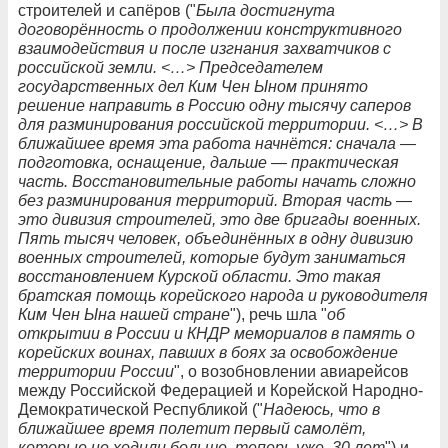
строителей и сапёров ("
Была достигнута
договорённость о продолжении конструктивного
взаимодействия и после изгнания захватчиков с
российской земли. <…> Председателем
государственных дел Ким Чен Ыном принято
решение направить в Россию одну тысячу саперов
для разминирования российской территории. <…> В
ближайшее время эта работа начнётся: сначала —
подготовка, оснащение, дальше — практическая
часть. Восстановительные работы начать сложно
без разминирования территорий. Вторая часть —
это дивизия строителей, это две бригады военных.
Пять тысяч человек, объединённых в одну дивизию
военных строителей, которые будут заниматься
восстановлением Курской области. Это такая
братская помощь корейского народа и руководителя
Ким Чен Ына нашей стране
"), речь шла "
об
открытии в России и КНДР мемориалов в память о
корейских воинах, павших в боях за освобождение
территории России
", о возобновлении авиарейсов
между Российской Федерацией и Корейской Народно-
Демократической Республикой ("
Надеюсь, что в
ближайшее время полетит первый самолёт,
которые не ходили больше, теперь уже, 30 лет
") и