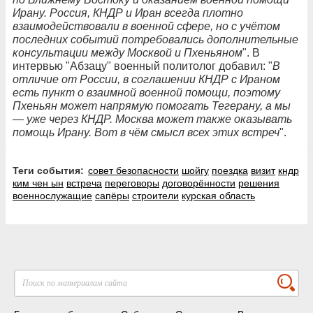
Ирану. Россия, КНДР и Иран всегда плотно
взаимодействовали в военной сфере, но с учётом
последних событий потребовались дополнительные
консультации между Москвой и Пхеньяном
". В
интервью "Абзацу" военный политолог добавил: "
В
отличие от России, в соглашении КНДР с Ираном
есть пункт о взаимной военной помощи, поэтому
Пхеньян может напрямую помогать Тегерану, а мы
— уже через КНДР. Москва может также оказывать
помощь Ирану. Вот в чём смысл всех этих встреч
".
Теги события:
совет безопасности
шойгу
поездка
визит
кндр
ким чен ын
встреча
переговоры
договорённости
решения
военнослужащие
сапёры
строители
курская область