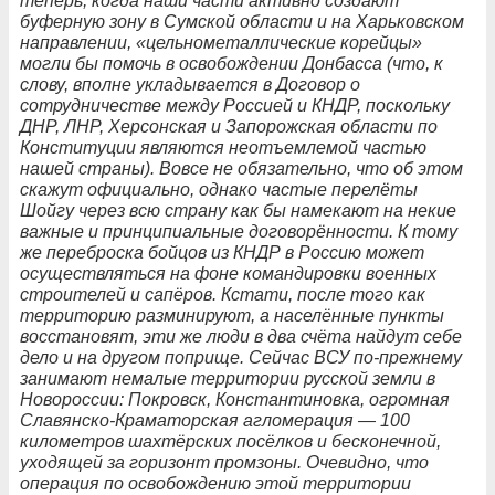
теперь, когда наши части активно создают
буферную зону в Сумской области и на Харьковском
направлении, «цельнометаллические корейцы»
могли бы помочь в освобождении Донбасса (что, к
слову, вполне укладывается в Договор о
сотрудничестве между Россией и КНДР, поскольку
ДНР, ЛНР, Херсонская и Запорожская области по
Конституции являются неотъемлемой частью
нашей страны). Вовсе не обязательно, что об этом
скажут официально, однако частые перелёты
Шойгу через всю страну как бы намекают на некие
важные и принципиальные договорённости. К тому
же переброска бойцов из КНДР в Россию может
осуществляться на фоне командировки военных
строителей и сапёров. Кстати, после того как
территорию разминируют, а населённые пункты
восстановят, эти же люди в два счёта найдут себе
дело и на другом поприще. Сейчас ВСУ по-прежнему
занимают немалые территории русской земли в
Новороссии: Покровск, Константиновка, огромная
Славянско-Краматорская агломерация — 100
километров шахтёрских посёлков и бесконечной,
уходящей за горизонт промзоны. Очевидно, что
операция по освобождению этой территории