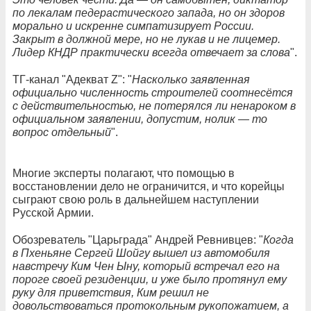
по лекалам педерастического запада, но он здоров
морально и искренне симпатизирует России.
Закрыт в должной мере, но не лукав и не лицемер.
Лидер КНДР практически всегда отвечает за слова
".
ТГ-канал "Адекват Z": "
Насколько заявленная
официально численность строителей соотнесётся
с действительностью, не потерялся ли ненароком в
официальном заявлении, допустим, нолик — то
вопрос отдельный
".
Многие эксперты полагают, что помощью в
восстановлении дело не ограничится, и что корейцы
сыграют свою роль в дальнейшем наступлении
Русской Армии.
Обозреватель "Царьграда" Андрей Ревнивцев: "
Когда
в Пхеньяне Сергей Шойгу вышел из автомобиля
навстречу Ким Чен Ыну, который встречал его на
пороге своей резиденции, и уже было протянул ему
руку для приветствия, Ким решил не
довольствоваться протокольным рукопожатием, а