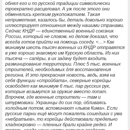
обнял его и по русской традиции символически
троекратно расцеловал. А уж после этого они
обменялись крепким рукопожатием. Такая
неприметная, казалось бы, деталь довольно хорошо
иллюстрирует отношения между нашими странами.
Сейчас КНДР — единственный военный союзник
России, который не словом, но делом доказал, что
всегда готов прийти на помощь соседу. <…> Как
минимум шесть тысяч военных из КНДР отправятся
в уже хорошо знакомую им Курскую область. Из них
тысяча — сапёры, в их задачу будет входить
разминирование территории. Плюс 5 тыс. военных
строителей, необходимых для восстановления
региона. И это прекрасная новость, ведь, взяв на
себя функции «стройбата», северные корейцы
освободят как минимум 6 тыс. пар русских рук,
которые возьмутся за оружие вместо лопат.
Впрочем, где военные строители — там и
штурмовики. Украинцы до сих пор, обливаясь
холодным потом, вспоминают «львов Кима». Если
русские парни ещё могут пожалеть сошедших с ума
«небратьев», то корейцы действовали предельно
хладнокровно — пленных брали крайне редко. И