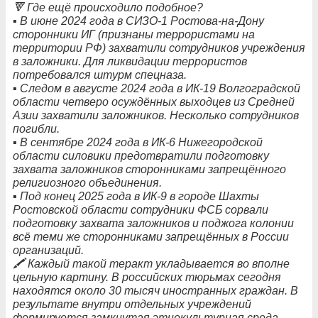
🔻 Где ещё происходило подобное?
▪️ В июне 2024 года в СИЗО-1 Ростова-на-Дону
сторонники ИГ (признаны террористами на
территории РФ) захватили сотрудников учреждения
в заложники. Для ликвидации террористов
потребовался штурм спецназа.
▪️ Следом в августе 2024 года в ИК-19 Волгоградской
области четверо осуждённых выходцев из Средней
Азии захватили заложников. Несколько сотрудников
погибли.
▪️ В сентябре 2024 года в ИК-6 Нижегородской
области силовики предотвратили подготовку
захвата заложников сторонниками запрещённого
религиозного объединения.
▪️ Под конец 2025 года в ИК-9 в городе Шахты
Ростовской области сотрудники ФСБ сорвали
подготовку захвата заложников и поджога колонии
всё теми же сторонниками запрещённых в России
организаций.
🖍 Каждый такой теракт укладывается во вполне
цельную картину. В российских тюрьмах сегодня
находятся около 30 тысяч иностранных граждан. В
результате внутри отдельных учреждений
формируется замкнутая этнокультурная среда,