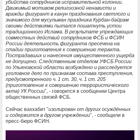
убийства сотрудников исправительной колонии.
Движимый мотивом религиозной ненависти и
вражды фигурант в канун празднования светлого и
значимого для мусульман праздника Курбан-байрам
своими действиями пытался пошатнуть устои
традиционного Ислама. В результате упреждающих
совместных действий сотрудников ФСБ и ФСИН
России деятельность фигуранта пресечена на
стадии приготовления к совершению теракта.
Пострадавших и нанесения имущественного ущерба
не допущено. Следственным отделом УФСБ России
по Ульяновской области возбуждено и расследуется
уголовное дело по признакам состава преступления,
предусмотренного ч. 1 ст. 30, ч. 1 ст. 205
(приготовление к совершению террористического
акта) УК России
", - говорится в сообщении Центра
общественных связей ФСБ.
Сейчас ваххабит "
изолирован от других осуждённых
и содержится в другом учреждении
", - сообщили в
пресс-бюро ФСИН.