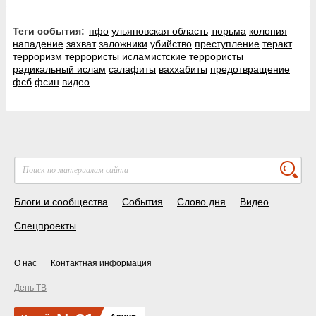
Теги события:
пфо
ульяновская область
тюрьма
колония
нападение
захват
заложники
убийство
преступление
теракт
терроризм
террористы
исламистские террористы
радикальный ислам
салафиты
ваххабиты
предотвращение
фсб
фсин
видео
Блоги и сообщества
События
Слово дня
Видео
Спецпроекты
О нас
Контактная информация
День ТВ