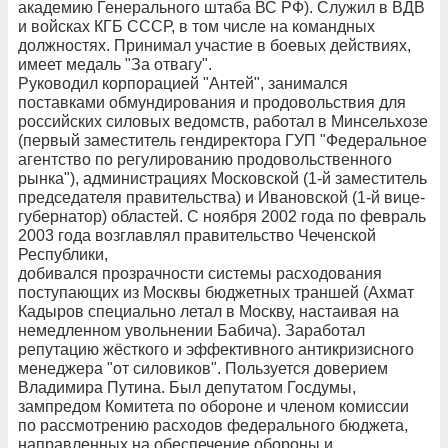
академию Генерального штаба ВС РФ). Служил в ВДВ
и войсках КГБ СССР, в том числе на командных
должностях. Принимал участие в боевых действиях,
имеет медаль "За отвагу".
Руководил корпорацией "Антей", занимался
поставками обмундирования и продовольствия для
российских силовых ведомств, работал в Минсельхозе
(первый заместитель гендиректора ГУП "Федеральное
агентство по регулированию продовольственного
рынка"), администрациях Московской (1-й заместитель
председателя правительства) и Ивановской (1-й вице-
губернатор) областей. С ноября 2002 года по февраль
2003 года возглавлял правительство Чеченской
Республики,
добивался прозрачности системы расходования
поступающих из Москвы бюджетных траншей (Ахмат
Кадыров специально летал в Москву, настаивая на
немедленном увольнении Бабича). Заработал
репутацию жёсткого и эффективного антикризисного
менеджера "от силовиков". Пользуется доверием
Владимира Путина. Был депутатом Госдумы,
зампредом Комитета по обороне и членом комиссии
по рассмотрению расходов федерального бюджета,
направленных на обеспечение обороны и