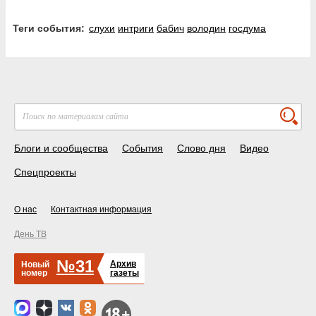
Теги события:
слухи
интриги
бабич
володин
госдума
Блоги и сообщества
События
Слово дня
Видео
Спецпроекты
О нас
Контактная информация
День ТВ
№31
Архив
Новый
номер
газеты