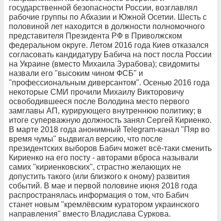
государственной безопасности России, возглавлял
рабочие группы по Абхазии и Южной Осетии. Шесть с
половиной лет находится в должности полномочного
представителя Президента РФ в Приволжском
федеральном округе. Летом 2016 года Киев отказался
согласовать кандидатуру Бабича на пост посла России
на Украине (вместо Михаила Зурабова); свидомиты
назвали его "высоким чином ФСБ" и
"профессиональным диверсантом". Осенью 2016 года
некоторые СМИ прочили Михаилу Викторовичу
освободившееся после Володина место первого
замглавы АП, курирующего внутреннюю политику; в
итоге суперважную должность занял Сергей Кириенко.
В марте 2018 года анонимный Telegram-канал "Пяр во
время чумы" выдвигал версию, что после
президентских выборов Бабич может всё-таки сменить
Кириенко на его посту - авторами вброса называли
самих "кириенковских", страстно желающих не
допустить такого (или близкого к оному) развития
событий. В мае и первой половине июня 2018 года
распространялась информация о том, что Бабич
станет новым "кремлёвским куратором украинского
направления" вместо Владислава Суркова.