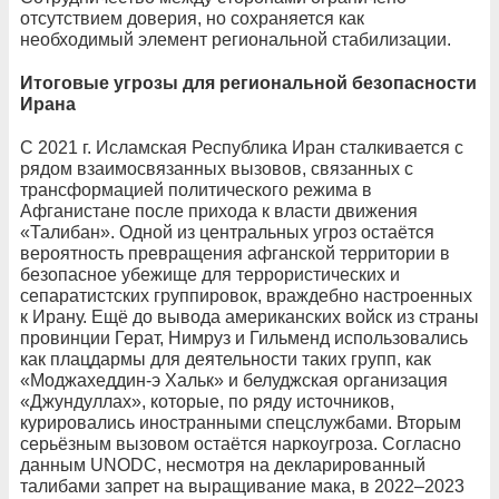
отсутствием доверия, но сохраняется как
необходимый элемент региональной стабилизации.
Итоговые угрозы для региональной безопасности
Ирана
С 2021 г. Исламская Республика Иран сталкивается с
рядом взаимосвязанных вызовов, связанных с
трансформацией политического режима в
Афганистане после прихода к власти движения
«Талибан». Одной из центральных угроз остаётся
вероятность превращения афганской территории в
безопасное убежище для террористических и
сепаратистских группировок, враждебно настроенных
к Ирану. Ещё до вывода американских войск из страны
провинции Герат, Нимруз и Гильменд использовались
как плацдармы для деятельности таких групп, как
«Моджахеддин-э Хальк» и белуджская организация
«Джундуллах», которые, по ряду источников,
курировались иностранными спецслужбами. Вторым
серьёзным вызовом остаётся наркоугроза. Согласно
данным UNODC, несмотря на декларированный
талибами запрет на выращивание мака, в 2022–2023