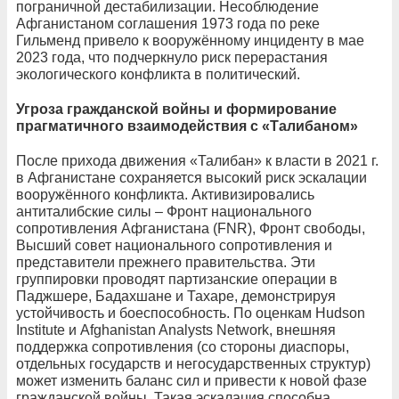
пограничной дестабилизации. Несоблюдение
Афганистаном соглашения 1973 года по реке
Гильменд привело к вооружённому инциденту в мае
2023 года, что подчеркнуло риск перерастания
экологического конфликта в политический.
Угроза гражданской войны и формирование
прагматичного взаимодействия с «Талибаном»
После прихода движения «Талибан» к власти в 2021 г.
в Афганистане сохраняется высокий риск эскалации
вооружённого конфликта. Активизировались
антиталибские силы – Фронт национального
сопротивления Афганистана (FNR), Фронт свободы,
Высший совет национального сопротивления и
представители прежнего правительства. Эти
группировки проводят партизанские операции в
Паджшере, Бадахшане и Тахаре, демонстрируя
устойчивость и боеспособность. По оценкам Hudson
Institute и Afghanistan Analysts Network, внешняя
поддержка сопротивления (со стороны диаспоры,
отдельных государств и негосударственных структур)
может изменить баланс сил и привести к новой фазе
гражданской войны. Такая эскалация способна