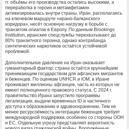
гг. объёмы его производства остались высокими, а
переработка в героин и метамфетамин
активизировалась внутри страны. Иран, располагаясь
на ключевом маршруте «ирано-балканского
коридора», несёт основную нагрузку в борьбе с
транзитом опиатов в Европу. По данным Brookings
Institution, иранские спецслужбы перехватывают до
80% транзитного героина, однако контрабанда
синтетических наркотиков остаётся устойчивой
проблемой.
Дополнительное давление на Иран оказывает
гуманитарный фактор: страна остаётся крупнейшим
принимающим государством для афганских мигрантов
и беженцев. По оценкам UNHCR и IOM, в Иране
проживают миллионы афганцев, часть из которых не
имеют полноценного правового статуса. С 2024 г.
правительство Ирана запустило программы
легализации, выдачи временных ID и частичного
доступа к образованию и здравоохранению. Тем не
менее ресурсоёмкость интеграции беженцев требует
международной поддержки, особенно со стороны ООН
и ЕС. Отдельную угрозу представляет вероятность
нового витка гражданской войны. Вооружённые