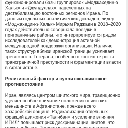
функционировали базы группировок «Моджахедин-э
Хальк» и «Джундуллах», нацеленных на
дестабилизацию восточных регионов Ирана. По
данным отдельных аналитических докладов, лидер
«Моджахедин-э Хальк» Мирьям Раджави в 2018–2020
годах действительно совершала поездки в
приграничные районы, что интерпретируется рядом
исследователей как демонстрация активной
международной поддержки организации. Наличие
таких структур вблизи иранской границы усиливает
тревожность Тегерана, особенно в контексте роста
трансграничной преступности и фрагментации власти
в Афганистане.
Религиозный фактор и суннитско-шиитское
противостояние
Иран, являясь центром шиитского мира, традиционно
уделяет особое внимание положению шиитских
меньшинств в Афганистане, прежде всего
хазарейской общине. Радикализация отдельных
фракций движения «Талибан» и усиление влияния
ИГИЛ* повышают риск дискриминации шиитов, что
может побудить Тегеран к активизации политики