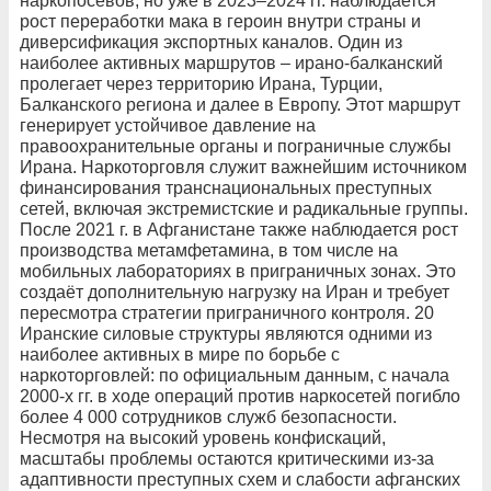
наркопосевов, но уже в 2023–2024 гг. наблюдается
рост переработки мака в героин внутри страны и
диверсификация экспортных каналов. Один из
наиболее активных маршрутов – ирано-балканский
пролегает через территорию Ирана, Турции,
Балканского региона и далее в Европу. Этот маршрут
генерирует устойчивое давление на
правоохранительные органы и пограничные службы
Ирана. Наркоторговля служит важнейшим источником
финансирования транснациональных преступных
сетей, включая экстремистские и радикальные группы.
После 2021 г. в Афганистане также наблюдается рост
производства метамфетамина, в том числе на
мобильных лабораториях в приграничных зонах. Это
создаёт дополнительную нагрузку на Иран и требует
пересмотра стратегии приграничного контроля. 20
Иранские силовые структуры являются одними из
наиболее активных в мире по борьбе с
наркоторговлей: по официальным данным, с начала
2000-х гг. в ходе операций против наркосетей погибло
более 4 000 сотрудников служб безопасности.
Несмотря на высокий уровень конфискаций,
масштабы проблемы остаются критическими из-за
адаптивности преступных схем и слабости афганских