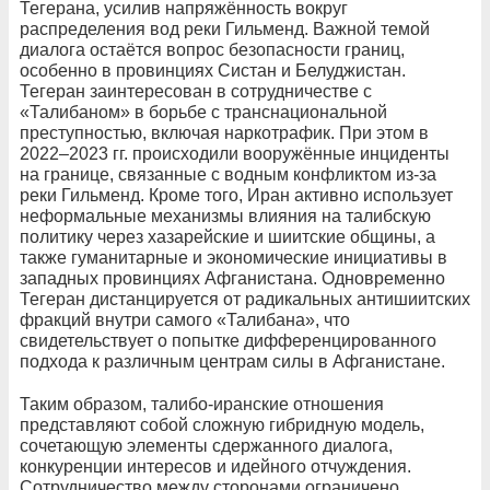
Тегерана, усилив напряжённость вокруг
распределения вод реки Гильменд. Важной темой
диалога остаётся вопрос безопасности границ,
особенно в провинциях Систан и Белуджистан.
Тегеран заинтересован в сотрудничестве с
«Талибаном» в борьбе с транснациональной
преступностью, включая наркотрафик. При этом в
2022–2023 гг. происходили вооружённые инциденты
на границе, связанные с водным конфликтом из-за
реки Гильменд. Кроме того, Иран активно использует
неформальные механизмы влияния на талибскую
политику через хазарейские и шиитские общины, а
также гуманитарные и экономические инициативы в
западных провинциях Афганистана. Одновременно
Тегеран дистанцируется от радикальных антишиитских
фракций внутри самого «Талибана», что
свидетельствует о попытке дифференцированного
подхода к различным центрам силы в Афганистане.
Таким образом, талибо-иранские отношения
представляют собой сложную гибридную модель,
сочетающую элементы сдержанного диалога,
конкуренции интересов и идейного отчуждения.
Сотрудничество между сторонами ограничено