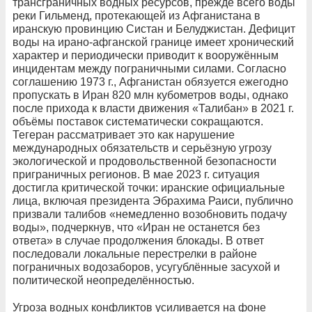
трансграничных водных ресурсов, прежде всего воды
реки Гильменд, протекающей из Афганистана в
иранскую провинцию Систан и Белуджистан. Дефицит
воды на ирано-афганской границе имеет хронический
характер и периодически приводит к вооружённым
инцидентам между пограничными силами. Согласно
соглашению 1973 г., Афганистан обязуется ежегодно
пропускать в Иран 820 млн кубометров воды, однако
после прихода к власти движения «Талибан» в 2021 г.
объёмы поставок систематически сокращаются.
Тегеран рассматривает это как нарушение
международных обязательств и серьёзную угрозу
экологической и продовольственной безопасности
приграничных регионов. В мае 2023 г. ситуация
достигла критической точки: иранские официальные
лица, включая президента Эбрахима Раиси, публично
призвали талибов «немедленно возобновить подачу
воды», подчеркнув, что «Иран не останется без
ответа» в случае продолжения блокады. В ответ
последовали локальные перестрелки в районе
пограничных водозаборов, усугублённые засухой и
политической неопределённостью.
Угроза водных конфликтов усиливается на фоне