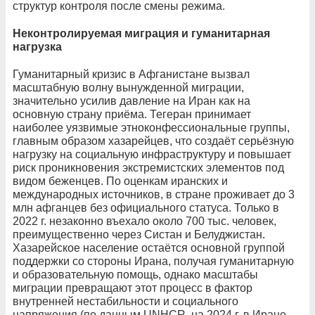
структур контроля после смены режима.
Неконтролируемая миграция и гуманитарная
нагрузка
Гуманитарный кризис в Афганистане вызвал
масштабную волну вынужденной миграции,
значительно усилив давление на Иран как на
основную страну приёма. Тегеран принимает
наиболее уязвимые этноконфессиональные группы,
главным образом хазарейцев, что создаёт серьёзную
нагрузку на социальную инфраструктуру и повышает
риск проникновения экстремистских элементов под
видом беженцев. По оценкам иранских и
международных источников, в стране проживает до 3
млн афганцев без официального статуса. Только в
2022 г. незаконно въехало около 700 тыс. человек,
преимущественно через Систан и Белуджистан.
Хазарейское население остаётся основной группой
поддержки со стороны Ирана, получая гуманитарную
и образовательную помощь, однако масштабы
миграции превращают этот процесс в фактор
внутренней нестабильности и социального
напряжения (по данным UNHCR, на 2024 г. в Иране