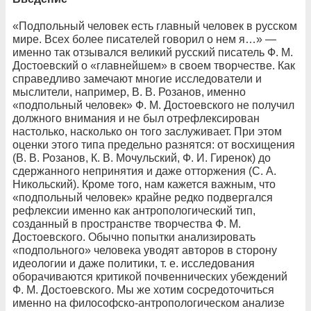
«Подпольный человек есть главный человек в русском
мире. Всех более писателей говорил о нем я…» —
именно так отзывался великий русский писатель Ф. М.
Достоевский о «главнейшем» в своем творчестве. Как
справедливо замечают многие исследователи и
мыслители, например, В. В. Розанов, именно
«подпольный человек» Ф. М. Достоевского не получил
должного внимания и не был отрефлексирован
настолько, насколько он того заслуживает. При этом
оценки этого типа предельно разнятся: от восхищения
(В. В. Розанов, К. В. Мочульский, Ф. И. Гиренок) до
сдержанного непринятия и даже отторжения (С. А.
Никольский). Кроме того, нам кажется важным, что
«подпольный человек» крайне редко подвергался
рефлексии именно как антропологический тип,
созданный в пространстве творчества Ф. М.
Достоевского. Обычно попытки анализировать
«подпольного» человека уводят авторов в сторону
идеологии и даже политики, т. е. исследования
оборачиваются критикой почвеннических убеждений
Ф. М. Достоевского. Мы же хотим сосредоточиться
именно на философско-антропологическом анализе