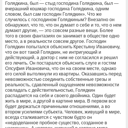
Голядкина, был — стыд господина Голядкина, был —
вчерашний кошмар господина Голядкина, одним
словом, был сам господин Голядкин». Что же
случилось с господином Голядкиным? Внезапно он
обнаружил, что то, что он думает о себе и то, что о нем
думают другие, — это совсем разные вещи. Более
того в своих фантазиях он занимает в обществе одно
место, а в реальности совсем другое. Господин
Голядкин попытался объяснить Крестьяну Ивановичу,
что он вот такой Голядкин, не интригующий и
действующий, а доктор с ним не согласился и решил
его лечить. Он постарался объяснить слуге и гостям
Олсуфия Ивановича, что он на своем месте, однако
его силой вытолкнули из квартиры. Оказавшись перед
невозможностью соединить собственные грезы и
реальность, сдавленный ощущением невозможности
совладать с действительностью, Голядкин
распадается на себя и своего двойника. Один будет
жить в мире, а другой в картине мира. В первом все
будет держаться причинными отношениями, а во
втором усилиями субъекта. Человек, живущий в мире,
всегда сталкивается с чувством будто он
«недоделанное пробное существо, созданное в