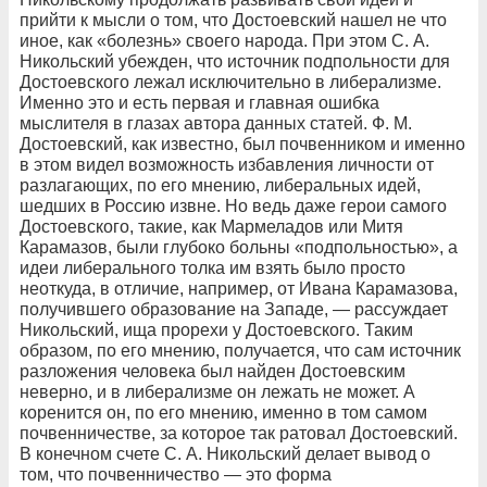
прийти к мысли о том, что Достоевский нашел не что
иное, как «болезнь» своего народа. При этом С. А.
Никольский убежден, что источник подпольности для
Достоевского лежал исключительно в либерализме.
Именно это и есть первая и главная ошибка
мыслителя в глазах автора данных статей. Ф. М.
Достоевский, как известно, был почвенником и именно
в этом видел возможность избавления личности от
разлагающих, по его мнению, либеральных идей,
шедших в Россию извне. Но ведь даже герои самого
Достоевского, такие, как Мармеладов или Митя
Карамазов, были глубоко больны «подпольностью», а
идеи либерального толка им взять было просто
неоткуда, в отличие, например, от Ивана Карамазова,
получившего образование на Западе, — рассуждает
Никольский, ища прорехи у Достоевского. Таким
образом, по его мнению, получается, что сам источник
разложения человека был найден Достоевским
неверно, и в либерализме он лежать не может. А
коренится он, по его мнению, именно в том самом
почвенничестве, за которое так ратовал Достоевский.
В конечном счете С. А. Никольский делает вывод о
том, что почвенничество — это форма