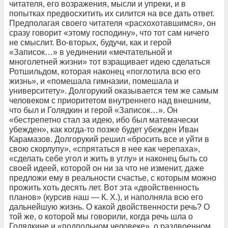
читателя, его возражения, мысли и упреки, и в
попытках предвосхитить их силится на все дать ответ.
Предполагая своего читателя «расхохотавшимся», он
сразу говорит «этому господину», что тот сам ничего
не смыслит. Во-вторых, будучи, как и герой
«Записок…» в уединении «мечтательной и
многолетней жизни» тот взращивает идею сделаться
Ротшильдом, которая наконец «поглотила всю его
жизнь», и «помешала гимназии, помешала и
университету». Долгорукий оказывается тем же самым
человеком с приоритетом внутреннего над внешним,
что был и Голядкин и герой «Записок…». Он
«бестрепетно стал за идею, ибо был матемачески
убежден», как когда-то позже будет убежден Иван
Карамазов. Долгорукий решил «бросить все и уйти в
свою скорлупу», «спрятаться в нее как черепаха»,
«сделать себе угол и жить в углу» и наконец быть со
своей идеей, которой он ни за что не изменит, даже
предложи ему в реальности счастье, с которым можно
прожить хоть десять лет. Вот эта «двойственность
планов» (курсив наш — К. Х.), и наполняла всю его
дальнейшую жизнь. О какой двойственности речь? О
той же, о которой мы говорили, когда речь шла о
Голядкине и «подпольном человеке», о раздвоенном