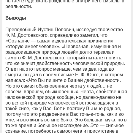
пытается удержать рожденные внутри него смыслы в
реальности.
Выводы
Преподобный Иустин Попович, исследуя творчество
Ф. М. Достоевского, справедливо заметил, что
«Сознание — самая издевательская привилегия,
которую имеет человек». «Нервозная, измученная и
раздвоившаяся природа людей» долго терзала и
самого Ф. М. Достоевского, который пытался понять,
что же значит двойственность человеческой природы.
Ответ на этот вопрос меньше, чем за два года до
смерти, он дал в своем письме Е. Ф. Юнге, в котором
написал: «Что Вы пишите о Вашей двойственности.
Но это самая обыкновенная черта у людей… не
совсем, впрочем, обыкновенных. Черта, свойственная
человеческой природе вообще, но далеко-далеко не
во всякой природе человеческой встречающаяся в
такой силе, как у Вас. Вот и поэтому Вы мне родная,
потому что это раздвоение в Вас точь-в-точь, как и во
мне, и всю жизнь во мне было. Это большая мука, но в
то же время и большое наслаждение. Это — сильное
сознание, потребность самоотчета и присутствие в