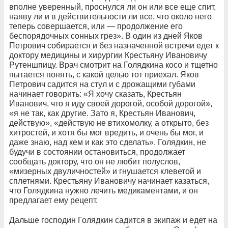
вполне уверенный, проснулся ли он или все еще спит,
наяву ли и в действительности ли все, что около него
теперь совершается, или — продолжение его
беспорядочных сонных грез». В один из дней Яков
Петрович собирается и без назначенной встречи едет к
доктору медицины и хирургии Крестьяну Ивановичу
Рутеншпицу. Врач смотрит на Голядкина косо и тщетно
пытается понять, с какой целью тот приехал. Яков
Петрович садится на стул и с дрожащими губами
начинает говорить: «Я хочу сказать, Крестьян
Иванович, что я иду своей дорогой, особой дорогой»,
«я не так, как другие. Зато я, Крестьян Иванович,
действую», «действую не втихомолку, а открыто, без
хитростей, и хотя бы мог вредить, и очень бы мог, и
даже знаю, над кем и как это сделать». Голядкин, не
будучи в состоянии остановиться, продолжает
сообщать доктору, что он не любит полуслов,
«мизерных двуличностей» и гнушается клеветой и
сплетнями. Крестьяну Ивановичу начинает казаться,
что Голядкина нужно лечить медикаментами, и он
предлагает ему рецепт.
Дальше господин Голядкин садится в экипаж и едет на