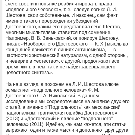
счете свести к попытке реабилитировать права
«подпольного человека», т. е., следуя логике Л. И.
Шестова, свои собственные. И наконец, сам факт
именно такого перерождения убеждений
Достоевского, каким его представлял себе Шестов,
многими мыслителями ставится под сомнение.
Например, В. В. Зеньковский, оппонируя Шестову,
писал: «Наоборот, его [Достоевского — К. Х.] мысль до
конца дней движется в линиях антиномизма, — в
частности христианский натурализм, с одной стороны,
и неверие в «естество», с другой, продолжают все
время жить в нем, так и не найдя завершающего,
целостного синтеза».
На наш взгляд, в похожем на Л. И. Шестова ключе
осмысляет «подпольного человека» Ф. М.
Достоевского С. А. Никольский. В данном
исследовании мы сосредоточимся на анализе двух его
статей, а именно «“Подпольность” как мессианский
национализм: трагическая ошибка Достоевского»
(2013) и «Достоевский и явление “подпольного”
человека» (2011). Идейно, как нам кажется, эти статьи
выражают одни и те же мысли и дополняют друг друга.