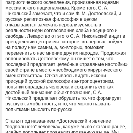
патриотического ослепления, пронизанная идеями
мессианского национализма. Кроме того, С. А.
Никольский замечает, что и сам Ф. М. Достоевский, и
русская религиозная философия в целом
отказываются замечать нереализуемость в
реальности идеи согласования хлеба насущного и
свободы. Лекарство от этого С. А. Никольский видит в
преодолении центризма, которое, во-первых, пойдет
на пользу нам самим, а, во-вторых, поможет
переменить о нас мнение других народов. Продолжая
оппонировать Достоевскому, он пишет о том, что
последний предлагает целебные «травяные настойки»
своей стране вместо «необходимого хирургического
вмешательства». Отказываясь видеть искони
присущий русской философии антропоцентризм,
попытки оправдать человека и сохранить его как
достойный внимания объект познания, С.А.
Никольский предлагает обрушить то, что формирует
русскую самобытность, и то, что можно назвать
попытками мыслить по-русски.
Статья под названием «Достоевский и явление
“подпольного” человека», как уже было сказано ранее,
идейно дополняет проанализированную выше. Мы