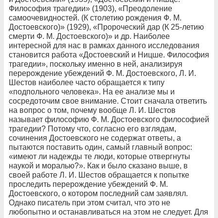
Философия трагедии» (1903), «Преодоление
самоочевидностей. (К столетию рождения Ф. М.
Достоевского)» (1929), «Пророческий дар (К 25-летию
смерти Ф. М. Достоевского)» и др. Наиболее
интересной для нас в рамках данного исследования
становится работа «Достоевский и Ницше. Философия
трагедии», поскольку именно в ней, анализируя
перерождение убеждений Ф. М. Достоевского, Л. И.
Шестов наиболее часто обращается к типу
«подпольного человека». На ее анализе мы и
сосредоточим свое внимание. Стоит сначала ответить
на вопрос о том, почему вообще Л. И. Шестов
называет философию Ф. М. Достоевского философией
трагедии? Потому что, согласно его взглядам,
сочинения Достоевского не содержат ответы, а
пытаются поставить один, самый главный вопрос:
«имеют ли надежды те люди, которые отвергнуты
наукой и моралью?». Как и было сказано выше, в
своей работе Л. И. Шестов обращается к попытке
проследить перерождение убеждений Ф. М.
Достоевского, о котором последний сам заявлял.
Однако писатель при этом считал, что это не
любопытно и останавливаться на этом не следует. Для