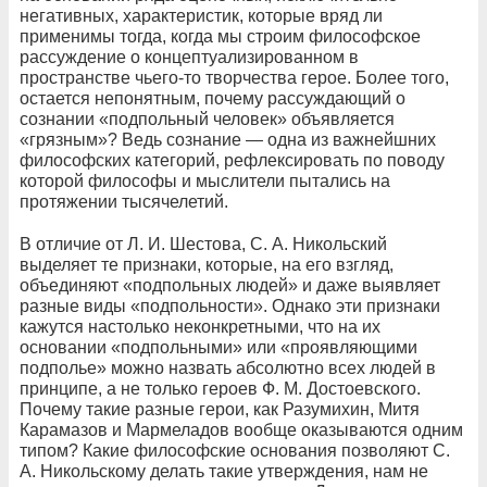
негативных, характеристик, которые вряд ли
применимы тогда, когда мы строим философское
рассуждение о концептуализированном в
пространстве чьего-то творчества герое. Более того,
остается непонятным, почему рассуждающий о
сознании «подпольный человек» объявляется
«грязным»? Ведь сознание — одна из важнейшних
философских категорий, рефлексировать по поводу
которой философы и мыслители пытались на
протяжении тысячелетий.
В отличие от Л. И. Шестова, С. А. Никольский
выделяет те признаки, которые, на его взгляд,
объединяют «подпольных людей» и даже выявляет
разные виды «подпольности». Однако эти признаки
кажутся настолько неконкретными, что на их
основании «подпольными» или «проявляющими
подполье» можно назвать абсолютно всех людей в
принципе, а не только героев Ф. М. Достоевского.
Почему такие разные герои, как Разумихин, Митя
Карамазов и Мармеладов вообще оказываются одним
типом? Какие философские основания позволяют С.
А. Никольскому делать такие утверждения, нам не