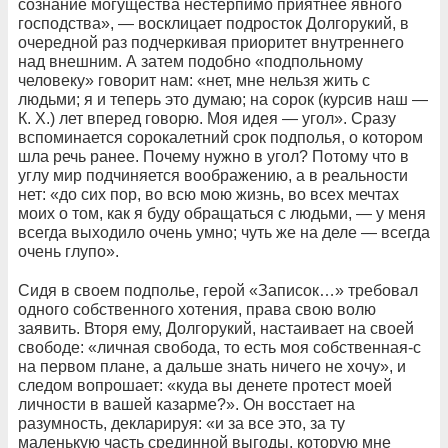
сознание могущества нестерпимо приятнее явного
господства», — восклицает подросток Долгорукий, в
очередной раз подчеркивая приоритет внутреннего
над внешним. А затем подобно «подпольному
человеку» говорит нам: «нет, мне нельзя жить с
людьми; я и теперь это думаю; на сорок (курсив наш —
К. Х.) лет вперед говорю. Моя идея — угол». Сразу
вспоминается сорокалетний срок подполья, о котором
шла речь ранее. Почему нужно в угол? Потому что в
углу мир подчиняется воображению, а в реальности
нет: «до сих пор, во всю мою жизнь, во всех мечтах
моих о том, как я буду обращаться с людьми, — у меня
всегда выходило очень умно; чуть же на деле — всегда
очень глупо».
Сидя в своем подполье, герой «Записок…» требовал
одного собственного хотения, права свою волю
заявить. Вторя ему, Долгорукий, настаивает на своей
свободе: «личная свобода, то есть моя собственная-с
на первом плане, а дальше знать ничего не хочу», и
следом вопрошает: «куда вы денете протест моей
личности в вашей казарме?». Он восстает на
разумность, декларируя: «и за все это, за ту
маленькую часть срединной выгоды, которую мне