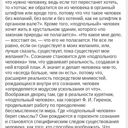
что нужно человеку, ведь если тот перестанет хотеть,
то «тотчас же обратится он из человека в органный
штифтик или вроде того, потому что что такое человек
без желаний, без воли и без хотений, как не штифтик в
органном вале?». Кроме того, «подпольный» человек
хочет жить в хрустальном здании, которого «по
законам природы не полагается». «Но какое мне дело,
— восстает он, — что его не полагается. Не все ли
равно, если он существует в моих желаниях, или,
лучше сказать, существует, пока существуют мои
желания?». Сознание становится для «подпольного
человека» тем, что удваивает реальность, создавая в
ней второй план. А значит и делает человека чем-то,
что «всегда больше, чем он есть», потому что,
расширяя реальность посредством мнимостей,
рождающихся внутри его сознания, человек
«определяется модусом ускользания от что».
Воображая дворец там, где в реальности курятник,
«подпольный человек», как говорит Ф. И. Гиренок,
проделывает работу по преодолению
бессмысленности мира. Где «подпольный человек»
берет смыслы? Они рождаются в горизонте сознания
и становятся специфическим следом существования
человека, как того, кто способен воображать. Что