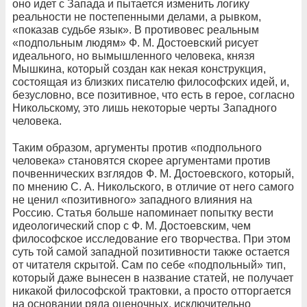
оно идет с Запада и пытается изменить логику
реальности не постепенными делами, а рывком,
«показав судьбе язык». В противовес реальным
«подпольным людям» Ф. М. Достоевский рисует
идеального, но вымышленного человека, князя
Мышкина, который создан как некая конструкция,
состоящая из близких писателю философских идей, и,
безусловно, все позитивное, что есть в герое, согласно
Никольскому, это лишь некоторые черты Западного
человека.
Таким образом, аргументы против «подпольного
человека» становятся скорее аргументами против
почвеннических взглядов Ф. М. Достоевского, который,
по мнению С. А. Никольского, в отличие от него самого
не ценил «позитивного» западного влияния на
Россию. Статья больше напоминает попытку вести
идеологический спор с Ф. М. Достоевским, чем
философское исследование его творчества. При этом
суть той самой западной позитивности также остается
от читателя скрытой. Сам по себе «подпольный» тип,
который даже вынесен в название статей, не получает
никакой философской трактовки, а просто отторгается
на основании ряда оценочных, исключительно