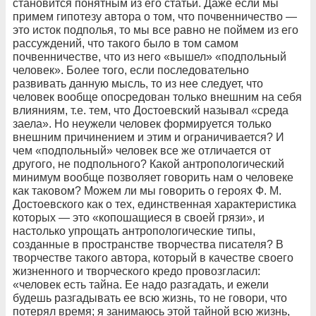
становится понятным из его статьи. Даже если мы
примем гипотезу автора о том, что почвенничество —
это исток подполья, то мы все равно не поймем из его
рассуждений, что такого было в том самом
почвенничестве, что из него «вышел» «подпольный
человек». Более того, если последовательно
развивать данную мысль, то из нее следует, что
человек вообще опосредован только внешним на себя
влияниям, т.е. тем, что Достоевский называл «среда
заела». Но неужели человек формируется только
внешним причинением и этим и ограничивается? И
чем «подпольный» человек все же отличается от
другого, не подпольного? Какой антропологический
минимум вообще позволяет говорить нам о человеке
как таковом? Можем ли мы говорить о героях Ф. М.
Достоевского как о тех, единственная характеристика
которых — это «копошащиеся в своей грязи», и
настолько упрощать антропологические типы,
созданные в пространстве творчества писателя? В
творчестве такого автора, который в качестве своего
жизненного и творческого кредо провозгласил:
«человек есть тайна. Ее надо разгадать, и ежели
будешь разгадывать ее всю жизнь, то не говори, что
потерял время; я занимаюсь этой тайной всю жизнь,