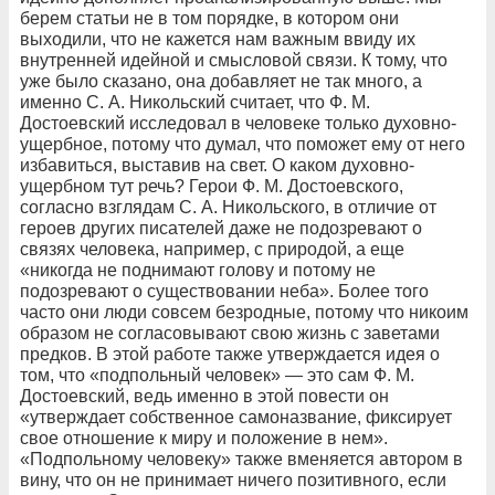
берем статьи не в том порядке, в котором они
выходили, что не кажется нам важным ввиду их
внутренней идейной и смысловой связи. К тому, что
уже было сказано, она добавляет не так много, а
именно С. А. Никольский считает, что Ф. М.
Достоевский исследовал в человеке только духовно-
ущербное, потому что думал, что поможет ему от него
избавиться, выставив на свет. О каком духовно-
ущербном тут речь? Герои Ф. М. Достоевского,
согласно взглядам С. А. Никольского, в отличие от
героев других писателей даже не подозревают о
связях человека, например, с природой, а еще
«никогда не поднимают голову и потому не
подозревают о существовании неба». Более того
часто они люди совсем безродные, потому что никоим
образом не согласовывают свою жизнь с заветами
предков. В этой работе также утверждается идея о
том, что «подпольный человек» — это сам Ф. М.
Достоевский, ведь именно в этой повести он
«утверждает собственное самоназвание, фиксирует
свое отношение к миру и положение в нем».
«Подпольному человеку» также вменяется автором в
вину, что он не принимает ничего позитивного, если