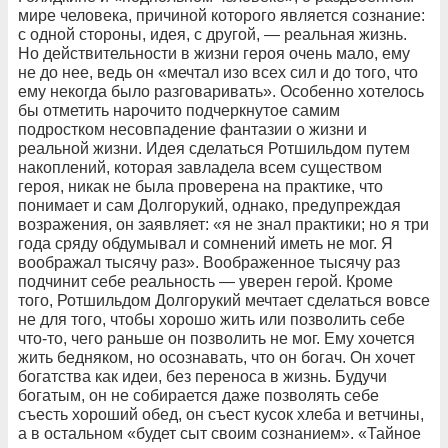
мире человека, причиной которого является сознание:
с одной стороны, идея, с другой, — реальная жизнь.
Но действительности в жизни героя очень мало, ему
не до нее, ведь он «мечтал изо всех сил и до того, что
ему некогда было разговаривать». Особенно хотелось
бы отметить нарочито подчеркнутое самим
подростком несовпадение фантазии о жизни и
реальной жизни. Идея сделаться Ротшильдом путем
накоплений, которая завладела всем существом
героя, никак не была проверена на практике, что
понимает и сам Долгорукий, однако, предупреждая
возражения, он заявляет: «я не знал практики; но я три
года сряду обдумывал и сомнений иметь не мог. Я
воображал тысячу раз». Воображенное тысячу раз
подчинит себе реальность — уверен герой. Кроме
того, Ротшильдом Долгорукий мечтает сделаться вовсе
не для того, чтобы хорошо жить или позволить себе
что-то, чего раньше он позволить не мог. Ему хочется
жить бедняком, но осознавать, что он богач. Он хочет
богатства как идеи, без переноса в жизнь. Будучи
богатым, он не собирается даже позволять себе
съесть хороший обед, он съест кусок хлеба и ветчины,
а в остальном «будет сыт своим сознанием». «Тайное