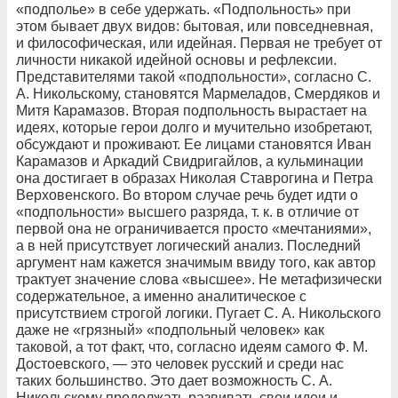
«подполье» в себе удержать. «Подпольность» при
этом бывает двух видов: бытовая, или повседневная,
и философическая, или идейная. Первая не требует от
личности никакой идейной основы и рефлексии.
Представителями такой «подпольности», согласно С.
А. Никольскому, становятся Мармеладов, Смердяков и
Митя Карамазов. Вторая подпольность вырастает на
идеях, которые герои долго и мучительно изобретают,
обсуждают и проживают. Ее лицами становятся Иван
Карамазов и Аркадий Свидригайлов, а кульминации
она достигает в образах Николая Ставрогина и Петра
Верховенского. Во втором случае речь будет идти о
«подпольности» высшего разряда, т. к. в отличие от
первой она не ограничивается просто «мечтаниями»,
а в ней присутствует логический анализ. Последний
аргумент нам кажется значимым ввиду того, как автор
трактует значение слова «высшее». Не метафизически
содержательное, а именно аналитическое с
присутствием строгой логики. Пугает С. А. Никольского
даже не «грязный» «подпольный человек» как
таковой, а тот факт, что, согласно идеям самого Ф. М.
Достоевского, — это человек русский и среди нас
таких большинство. Это дает возможность С. А.
Никольскому продолжать развивать свои идеи и