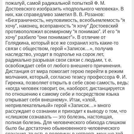
пожалуй, самой радикальной попыткой Ф. М.
Достоевского изобразить «подпольного человека». В
них, как справедливо заметил В. В. Розанов:
«Безграничность, неуловимость, всеобъемлемость “я
хочу”, наконец, всеправность “я хочу” Достоевский
противоположил всемирному “я понимаю”. И его “я
хочу” разбило “они понимают”». В отличие от
Голядкина, который все же сохранил хоть какие-то
связи с обществом, герой «Записок…», получив
наследство, уходит в подполье на сорок лет,
радикально разрывая свои связи с людьми, т. е.
освобождает себя от любого внешнего причинения.
Дистанция от мира помогает герою перейти в режим
молчания, который, согласно тезису профессора Ф. И.
Гиренка, позволяет открыть в себе свою самость, ведь:
«когда человек говорит, он, наоборот, дистанцируется
по отношению к самому себе и посредством языка
открывает себя внешнему». Итак, «злой,
непривлекательный» герой «Записок…» много
рассуждает о сознании и приходит к выводу о том, что
«слишком сознавать — это болезнь, настоящая,
полная болезнь. Для человеческого обихода слишком
было бы достаточно обыкновенного человеческого
сознания, то есть в половину, в четверть меньше той