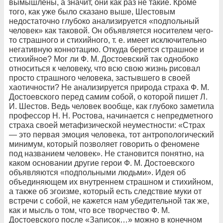
вымышлены, а значит, они как раз не такие. Кроме
того, как уже было сказано выше, Шестовым
недостаточно глубоко анализируется «подпольный
человек» как таковой. Он объявляется носителем чего-
то страшного и стихийного, т. е. имеет исключительно
негативную коннотацию. Откуда берется страшное и
стихийное? Мог ли Ф. М. Достоевский так однобоко
относиться к человеку, что всю свою жизнь рисовал
просто страшного человека, застывшего в своей
хаотичности? Не анализируется природа страха Ф. М.
Достоевского перед самим собой, о которой пишет Л.
И. Шестов. Ведь человек вообще, как глубоко заметила
профессор Н. Н. Ростова, начинается с непредметного
страха своей метафизической неуместности: «Страх
— это первая эмоция человека, тот антропологический
минимум, который позволяет говорить о феномене
под названием человек». Не становится понятно, на
каком основании другие герои Ф. М. Достоевского
объявляются «подпольными людьми». Идея об
объединяющем их внутреннем страшном и стихийном,
а также об эгоизме, который есть следствие муки от
встречи с собой, не кажется нам убедительной так же,
как и мысль о том, что все творчество Ф. М.
Достоевского после «Записок…» можно в конечном