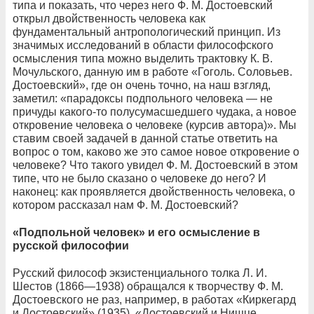
типа и показать, что через него Ф. М. Достоевский
открыл двойственность человека как
фундаментальный антропологический принцип. Из
значимых исследований в области философского
осмысления типа можно выделить трактовку К. В.
Мочульского, данную им в работе «Гоголь. Соловьев.
Достоевский», где он очень точно, на наш взгляд,
заметил: «парадоксы подпольного человека — не
причуды какого-то полусумасшедшего чудака, а новое
откровение человека о человеке (курсив автора)». Мы
ставим своей задачей в данной статье ответить на
вопрос о том, каково же это самое новое откровение о
человеке? Что такого увидел Ф. М. Достоевский в этом
типе, что не было сказано о человеке до него? И
наконец: как проявляется двойственность человека, о
котором рассказал нам Ф. М. Достоевский?
«Подпольной человек» и его осмысление в
русской философии
Русский философ экзистенциального толка Л. И.
Шестов (1866—1938) обращался к творчеству Ф. М.
Достоевского не раз, например, в работах «Киркегард
и Достоевский» (1935), «Достоевский и Нишце.