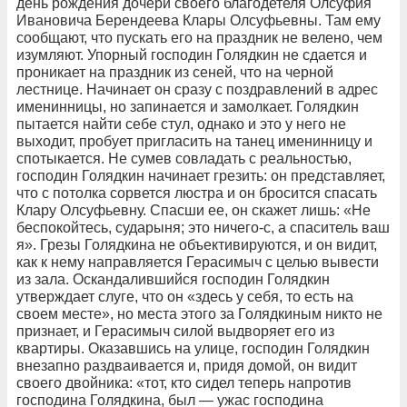
день рождения дочери своего благодетеля Олсуфия
Ивановича Берендеева Клары Олсуфьевны. Там ему
сообщают, что пускать его на праздник не велено, чем
изумляют. Упорный господин Голядкин не сдается и
проникает на праздник из сеней, что на черной
лестнице. Начинает он сразу с поздравлений в адрес
именинницы, но запинается и замолкает. Голядкин
пытается найти себе стул, однако и это у него не
выходит, пробует пригласить на танец именинницу и
спотыкается. Не сумев совладать с реальностью,
господин Голядкин начинает грезить: он представляет,
что с потолка сорвется люстра и он бросится спасать
Клару Олсуфьевну. Спасши ее, он скажет лишь: «Не
беспокойтесь, сударыня; это ничего-с, а спаситель ваш
я». Грезы Голядкина не объективируются, и он видит,
как к нему направляется Герасимыч с целью вывести
из зала. Оскандалившийся господин Голядкин
утверждает слуге, что он «здесь у себя, то есть на
своем месте», но места этого за Голядкиным никто не
признает, и Герасимыч силой выдворяет его из
квартиры. Оказавшись на улице, господин Голядкин
внезапно раздваивается и, придя домой, он видит
своего двойника: «тот, кто сидел теперь напротив
господина Голядкина, был — ужас господина