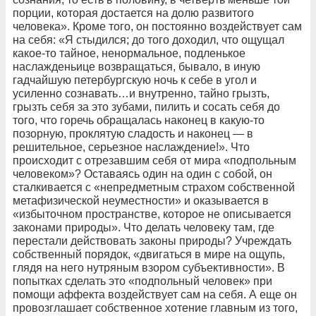
порции, которая достается на долю развитого
человека». Кроме того, он постоянно воздействует сам
на себя: «Я стыдился; до того доходил, что ощущал
какое-то тайное, ненормальное, подленькое
наслажденьице возвращаться, бывало, в иную
гадчайшую петербургскую ночь к себе в угол и
усиленно сознавать…и внутренно, тайно грызть,
грызть себя за это зубами, пилить и сосать себя до
того, что горечь обращалась наконец в какую-то
позорную, проклятую сладость и наконец — в
решительное, серьезное наслаждение!». Что
происходит с отрезавшим себя от мира «подпольным
человеком»? Оставаясь один на один с собой, он
сталкивается с «непредметным страхом собственной
метафизической неуместности» и оказывается в
«избыточном пространстве, которое не описывается
законами природы». Что делать человеку там, где
перестали действовать законы природы? Учреждать
собственный порядок, «двигаться в мире на ощупь,
глядя на него нутряным взором субъективности». В
попытках сделать это «подпольный человек» при
помощи аффекта воздействует сам на себя. А еще он
провозглашает собственное хотение главным из того,