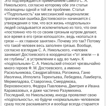
Это подтверждается примечанием самого С. А.
Никольского, согласно которому обе эти статьи
посвящены одной и той же проблеме. Статья
«“Подпольность” как мессианский национализм:
трагическая ошибка Достоевского» начинается с
утверждения о том, что вся жизнь «подпольных»
людей складывается исключительно из того, что они
«постоянно что-то со своим грязным нутром делают,
все время в его грязи копошатся», ведь «копаться в
грязи — их главное занятие». Почему это так? Потому
что такой человек весь заполнен грязью. Вообще,
согласно взглядам С. А. Никольского, «человек
занимает Достоевского в координатах «“от земли — в
ее глубины”, в устремлении к аду, во тьму». К
«подпольным» С. А. Никольский относит чрезвычайно
много героев Ф. М. Достоевского, а именно
Раскольникова, Свидригайлова, Рогожина, Ганю
Иволгина, Ипполита Терентьева, Лебедева, Ламберта,
Мермеладова, Ставрогина, Смердякова,
Верховенского, Федора Павловича, Дмитрия и Ивана
Карамазовых, и даже частично Разумихина.
Последний, по Никольскому, иногда проявляет свою
«подпольность», но будучи «нормальным» человеком
сразу после раскаивается и вообще всегда старается