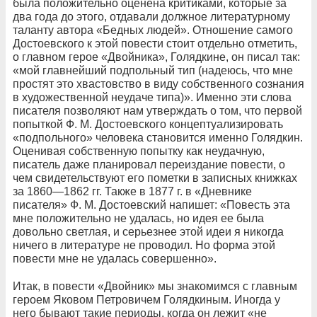
была положительно оценена критиками, которые за
два года до этого, отдавали должное литературному
таланту автора «Бедных людей». Отношение самого
Достоевского к этой повести стоит отдельно отметить,
о главном герое «Двойника», Голядкине, он писал так:
«мой главнейший подпольный тип (надеюсь, что мне
простят это хвастовство в виду собственного сознания
в художественной неудаче типа)». Именно эти слова
писателя позволяют нам утверждать о том, что первой
попыткой Ф. М. Достоевского концептуализировать
«подпольного» человека становится именно Голядкин.
Оценивая собственную попытку как неудачную,
писатель даже планировал переиздание повести, о
чем свидетельствуют его пометки в записных книжках
за 1860—1862 гг. Также в 1877 г. в «Дневнике
писателя» Ф. М. Достоевский напишет: «Повесть эта
мне положительно не удалась, но идея ее была
довольно светлая, и серьезнее этой идеи я никогда
ничего в литературе не проводил. Но форма этой
повести мне не удалась совершенно».
Итак, в повести «Двойник» мы знакомимся с главным
героем Яковом Петровичем Голядкиным. Иногда у
него бывают такие периоды, когда он лежит «не