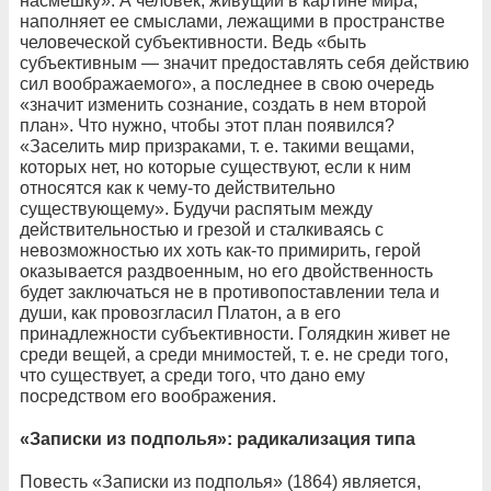
насмешку». А человек, живущий в картине мира,
наполняет ее смыслами, лежащими в пространстве
человеческой субъективности. Ведь «быть
субъективным — значит предоставлять себя действию
сил воображаемого», а последнее в свою очередь
«значит изменить сознание, создать в нем второй
план». Что нужно, чтобы этот план появился?
«Заселить мир призраками, т. е. такими вещами,
которых нет, но которые существуют, если к ним
относятся как к чему-то действительно
существующему». Будучи распятым между
действительностью и грезой и сталкиваясь с
невозможностью их хоть как-то примирить, герой
оказывается раздвоенным, но его двойственность
будет заключаться не в противопоставлении тела и
души, как провозгласил Платон, а в его
принадлежности субъективности. Голядкин живет не
среди вещей, а среди мнимостей, т. е. не среди того,
что существует, а среди того, что дано ему
посредством его воображения.
«Записки из подполья»: радикализация типа
Повесть «Записки из подполья» (1864) является,