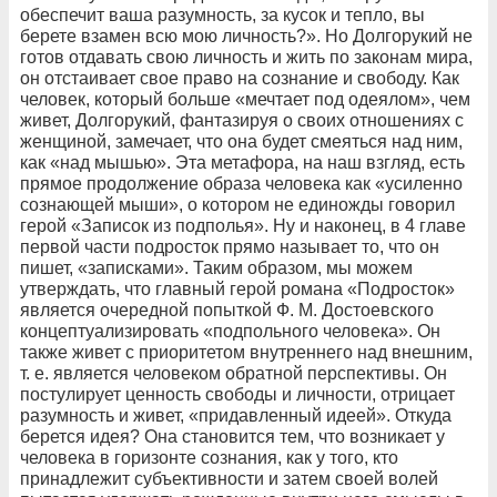
обеспечит ваша разумность, за кусок и тепло, вы
берете взамен всю мою личность?». Но Долгорукий не
готов отдавать свою личность и жить по законам мира,
он отстаивает свое право на сознание и свободу. Как
человек, который больше «мечтает под одеялом», чем
живет, Долгорукий, фантазируя о своих отношениях с
женщиной, замечает, что она будет смеяться над ним,
как «над мышью». Эта метафора, на наш взгляд, есть
прямое продолжение образа человека как «усиленно
сознающей мыши», о котором не единожды говорил
герой «Записок из подполья». Ну и наконец, в 4 главе
первой части подросток прямо называет то, что он
пишет, «записками». Таким образом, мы можем
утверждать, что главный герой романа «Подросток»
является очередной попыткой Ф. М. Достоевского
концептуализировать «подпольного человека». Он
также живет с приоритетом внутреннего над внешним,
т. е. является человеком обратной перспективы. Он
постулирует ценность свободы и личности, отрицает
разумность и живет, «придавленный идеей». Откуда
берется идея? Она становится тем, что возникает у
человека в горизонте сознания, как у того, кто
принадлежит субъективности и затем своей волей