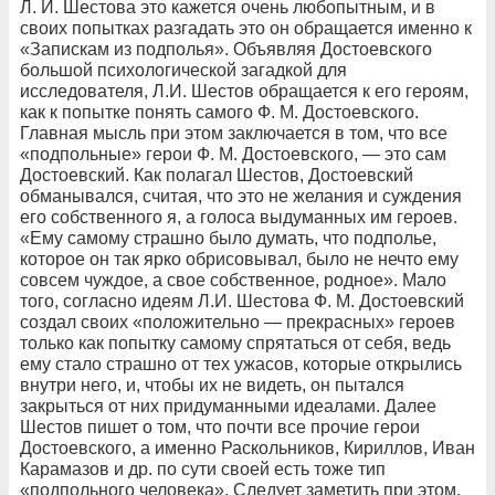
Л. И. Шестова это кажется очень любопытным, и в
своих попытках разгадать это он обращается именно к
«Запискам из подполья». Объявляя Достоевского
большой психологической загадкой для
исследователя, Л.И. Шестов обращается к его героям,
как к попытке понять самого Ф. М. Достоевского.
Главная мысль при этом заключается в том, что все
«подпольные» герои Ф. М. Достоевского, — это сам
Достоевский. Как полагал Шестов, Достоевский
обманывался, считая, что это не желания и суждения
его собственного я, а голоса выдуманных им героев.
«Ему самому страшно было думать, что подполье,
которое он так ярко обрисовывал, было не нечто ему
совсем чуждое, а свое собственное, родное». Мало
того, согласно идеям Л.И. Шестова Ф. М. Достоевский
создал своих «положительно — прекрасных» героев
только как попытку самому спрятаться от себя, ведь
ему стало страшно от тех ужасов, которые открылись
внутри него, и, чтобы их не видеть, он пытался
закрыться от них придуманными идеалами. Далее
Шестов пишет о том, что почти все прочие герои
Достоевского, а именно Раскольников, Кириллов, Иван
Карамазов и др. по сути своей есть тоже тип
«подпольного человека». Следует заметить при этом,