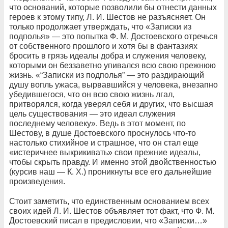
что оснований, которые позволили бы отнести данных
героев к этому типу, Л. И. Шестов не разъясняет. Он
только продолжает утверждать, что «Записки из
подполья» — это попытка Ф. М. Достоевского отречься
от собственного прошлого и хотя бы в фантазиях
бросить в грязь идеалы добра и служения человеку,
которыми он беззаветно упивался всю свою прежнюю
жизнь. «“Записки из подполья” — это раздирающий
душу вопль ужаса, вырвавшийся у человека, внезапно
убедившегося, что он всю свою жизнь лгал,
притворялся, когда уверял себя и других, что высшая
цель существования — это идеал служения
последнему человеку». Ведь в этот момент, по
Шестову, в душе Достоевского проснулось что-то
настолько стихийное и страшное, что он стал еще
«истеричнее выкрикивать» свои прежние идеалы,
чтобы скрыть правду. И именно этой двойственностью
(курсив наш — К. Х.) проникнуты все его дальнейшие
произведения.
Стоит заметить, что единственным основанием всех
своих идей Л. И. Шестов объявляет тот факт, что Ф. М.
Достоевский писал в предисловии, что «Записки…»