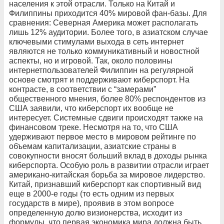
населения к этой отрасли. Только на Китай и
Филиппины приходится 40% мировой фан-базы. Для
сравнения: Северная Америка может располагать
лишь 12% аудитории. Более того, в азиатском случае
ключевыми стимулами выхода в сеть интернет
являются не только коммуникативный и новостной
аспекты, но и игровой. Так, около половины
интернетпользователей Филиппин на регулярной
основе смотрят и поддерживают киберспорт. На
контрасте, в соответствии с “замерами”
общественного мнения, более 80% респондентов из
США заявили, что киберспорт их вообще не
интересует. Системные сдвиги происходят также на
финансовом треке. Несмотря на то, что США
удерживают первое место в мировом рейтинге по
объемам капитализации, азиатские страны в
совокупности вносят больший вклад в доходы рынка
киберспорта. Особую роль в развитии отрасли играет
американо-китайская борьба за мировое лидерство.
Китай, признавший киберспорт как спортивный вид
еще в 2000-е годы (то есть одним из первых
государств в мире), проявив в этом вопросе
определенную долю визионерства, исходит из
формулы, что первая экономика мира должна быть