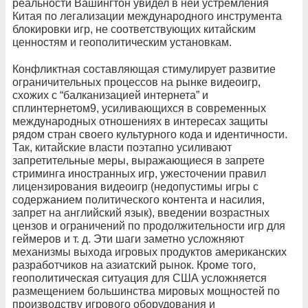
реальности Вашингтон увидел в ней устремления
Китая по легализации международного инструмента
блокировки игр, не соответствующих китайским
ценностям и геополитическим установкам.
Конфликтная составляющая стимулирует развитие
ограничительных процессов на рынке видеоигр,
схожих с “балканизацией интернета” и
сплинтернетом9, усиливающихся в современных
международных отношениях в интересах защиты
рядом стран своего культурного кода и идентичности.
Так, китайские власти поэтапно усиливают
запретительные меры, выражающиеся в запрете
стриминга иностранных игр, ужесточении правил
лицензирования видеоигр (недопустимы игры с
содержанием политического контента и насилия,
запрет на английский язык), введении возрастных
цензов и ограничений по продолжительности игр для
геймеров и т. д. Эти шаги заметно усложняют
механизмы выхода игровых продуктов американских
разработчиков на азиатский рынок. Кроме того,
геополитическая ситуация для США усложняется
размещением большинства мировых мощностей по
производству игрового оборудования и