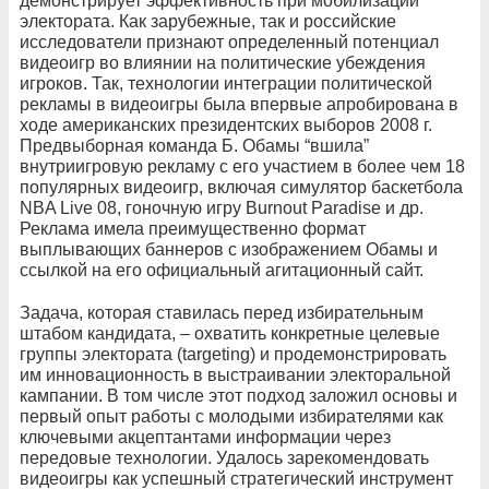
демонстрирует эффективность при мобилизации
электората. Как зарубежные, так и российские
исследователи признают определенный потенциал
видеоигр во влиянии на политические убеждения
игроков. Так, технологии интеграции политической
рекламы в видеоигры была впервые апробирована в
ходе американских президентских выборов 2008 г.
Предвыборная команда Б. Обамы “вшила”
внутриигровую рекламу с его участием в более чем 18
популярных видеоигр, включая симулятор баскетбола
NBA Live 08, гоночную игру Burnout Paradise и др.
Реклама имела преимущественно формат
выплывающих баннеров с изображением Обамы и
ссылкой на его официальный агитационный сайт.
Задача, которая ставилась перед избирательным
штабом кандидата, – охватить конкретные целевые
группы электората (targeting) и продемонстрировать
им инновационность в выстраивании электоральной
кампании. В том числе этот подход заложил основы и
первый опыт работы с молодыми избирателями как
ключевыми акцептантами информации через
передовые технологии. Удалось зарекомендовать
видеоигры как успешный стратегический инструмент