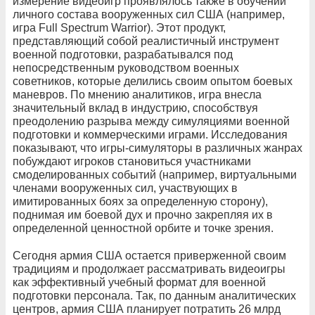
измерение видеоигр проявлялось также в обучении
личного состава вооруженных сил США (например,
игра Full Spectrum Warrior). Этот продукт,
представляющий собой реалистичный инструмент
военной подготовки, разрабатывался под
непосредственным руководством военных
советников, которые делились своим опытом боевых
маневров. По мнению аналитиков, игра внесла
значительный вклад в индустрию, способствуя
преодолению разрыва между симуляциями военной
подготовки и коммерческими играми. Исследования
показывают, что игры-симуляторы в различных жанрах
побуждают игроков становиться участниками
смоделированных событий (например, виртуальными
членами вооруженных сил, участвующих в
имитированных боях за определенную сторону),
поднимая им боевой дух и прочно закрепляя их в
определенной ценностной орбите и точке зрения.
Сегодня армия США остается приверженной своим
традициям и продолжает рассматривать видеоигры
как эффективный учебный формат для военной
подготовки персонала. Так, по данным аналитических
центров, армия США планирует потратить 26 млрд