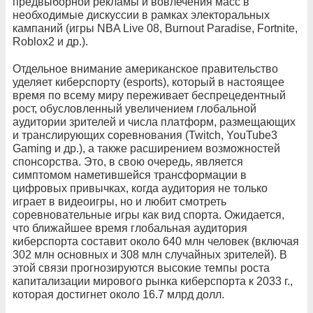
предвыборной рекламы и вовлечения масс в
необходимые дискуссии в рамках электоральных
кампаний (игры NBA Live 08, Burnout Paradise, Fortnite,
Roblox2 и др.).
Отдельное внимание американское правительство
уделяет киберспорту (esports), который в настоящее
время по всему миру переживает беспрецедентный
рост, обусловленный увеличением глобальной
аудитории зрителей и числа платформ, размещающих
и транслирующих соревнования (Twitch, YouTube3
Gaming и др.), а также расширением возможностей
спонсорства. Это, в свою очередь, является
симптомом наметившейся трансформации в
цифровых привычках, когда аудитория не только
играет в видеоигры, но и любит смотреть
соревновательные игры как вид спорта. Ожидается,
что ближайшее время глобальная аудитория
киберспорта составит около 640 млн человек (включая
302 млн основных и 308 млн случайных зрителей). В
этой связи прогнозируются высокие темпы роста
капитализации мирового рынка киберспорта к 2033 г.,
которая достигнет около 16.7 млрд долл.