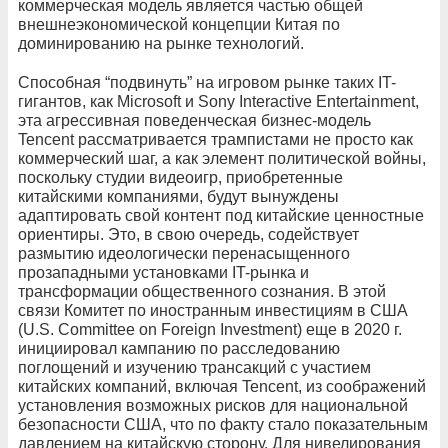
коммерческая модель является частью общей
внешнеэкономической концепции Китая по
доминированию на рынке технологий.
Способная “подвинуть” на игровом рынке таких IT-
гигантов, как Microsoft и Sony Interactive Entertainment,
эта агрессивная поведенческая бизнес-модель
Tencent рассматривается трампистами не просто как
коммерческий шаг, а как элемент политической войны,
поскольку студии видеоигр, приобретенные
китайскими компаниями, будут вынуждены
адаптировать свой контент под китайские ценностные
ориентиры. Это, в свою очередь, содействует
размытию идеологически перенасыщенного
прозападными установками IT-рынка и
трансформации общественного сознания. В этой
связи Комитет по иностранным инвестициям в США
(U.S. Committee on Foreign Investment) еще в 2020 г.
инициировал кампанию по расследованию
поглощений и изучению трансакций с участием
китайских компаний, включая Tencent, из соображений
установления возможных рисков для национальной
безопасности США, что по факту стало показательным
давлением на китайскую сторону. Для нивелирования