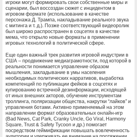
игроки могут формировать свои собственные миры и
сценарии, был воссоздан сюжет с инцидентом в
игровом формате (использование в качестве
персонажа Д. Трампа, накладывание реального звука
с митинга и т. д.). Позже соответствующий видеоролик
был широко распространен в соцсетях в качестве
мема, что открыло новые форматы в применении
игровых технологий в политической сфере.
Еще один важный трек развития игровой индустрии в
США – продвижение медиаграмотности, под которой в
реальности понимается управление образом
мышления, закладывание в умы населения
необходимых политических нарративов, выработка
компетенций по публикации фейков в соцсетях и
купированию встречной дезинформации, исходящей
от иных внешних акторов, обучение инструментам
троллинга, поляризации общества, накрутки “лайков” и
управления ботами. Активно применяемый на этом
направлении формат образовательных онлайн-игр
(Bad News, Cat Park, Cranky Uncle, Go Viral, Harmony
Square, Trust & Safety Tycoon и др.) помогает
посредством геймификации повышать вовлеченность
аудитории и удерживать ее внимание на протяжении