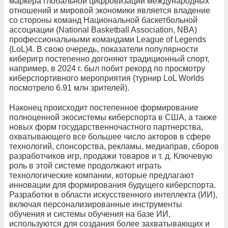
маркера глобальной цифровизации международных
отношений и мировой экономики является владение
со стороны команд Национальной баскетбольной
ассоциации (National Basketball Association, NBA)
профессиональными командами League of Legends
(LoL)4. В свою очередь, показатели популярности
киберигр постепенно догоняют традиционный спорт,
например, в 2024 г. был побит рекорд по просмотру
киберспортивного мероприятия (турнир LoL Worlds
посмотрело 6.91 млн зрителей).
Наконец происходит постепенное формирование
полноценной экосистемы киберспорта в США, а также
новых форм государственночастного партнерства,
охватывающего все большее число акторов в сфере
технологий, спонсорства, рекламы, медиаправ, сборов
разработчиков игр, продажи товаров и т. д. Ключевую
роль в этой системе продолжают играть
технологические компании, которые предлагают
инновации для формирования будущего киберспорта.
Разработки в области искусственного интеллекта (ИИ),
включая персонализированные инструменты
обучения и системы обучения на базе ИИ,
используются для создания более захватывающих и