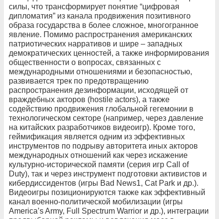
силы, что трансформирует понятие “цифровая
дипломатия” из канала продвижения позитивного
образа государства в более сложное, многогранное
явление. Помимо распространения американских
патриотических нарративов и шире – западных
демократических ценностей, а также информирования
общественности о вопросах, связанных с
международными отношениями и безопасностью,
развивается трек по предотвращению
распространения дезинформации, исходящей от
враждебных акторов (hostile actors), а также
содействию продвижения глобальной гегемонии в
технологическом секторе (например, через давление
на китайских разработчиков видеоигр). Кроме того,
геймификация является одним из эффективных
инструментов по подрыву авторитета иных акторов
международных отношений как через искажение
культурно-исторической памяти (серия игр Call of
Duty), так и через инструмент подготовки активистов и
кибердиссидентов (игры Bad News1, Cat Park и др.).
Видеоигры позиционируются также как эффективный
канал военно-политической мобилизации (игры
America’s Army, Full Spectrum Warrior и др.), интеграции