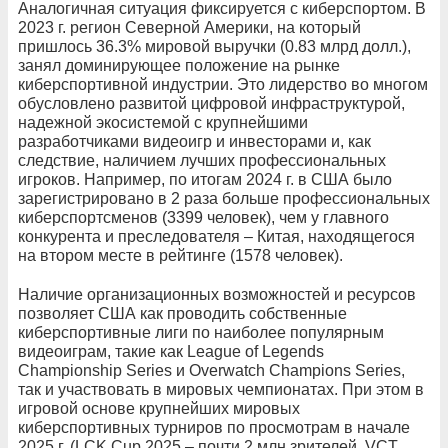
Аналогичная ситуация фиксируется с киберспортом. В
2023 г. регион Северной Америки, на который
пришлось 36.3% мировой выручки (0.83 млрд долл.),
занял доминирующее положение на рынке
киберспортивной индустрии. Это лидерство во многом
обусловлено развитой цифровой инфраструктурой,
надежной экосистемой с крупнейшими
разработчиками видеоигр и инвесторами и, как
следствие, наличием лучших профессиональных
игроков. Например, по итогам 2024 г. в США было
зарегистрировано в 2 раза больше профессиональных
киберспортсменов (3399 человек), чем у главного
конкурента и преследователя – Китая, находящегося
на втором месте в рейтинге (1578 человек).
Наличие организационных возможностей и ресурсов
позволяет США как проводить собственные
киберспортивные лиги по наиболее популярным
видеоиграм, такие как League of Legends
Championship Series и Overwatch Champions Series,
так и участвовать в мировых чемпионатах. При этом в
игровой основе крупнейших мировых
киберспортивных турниров по просмотрам в начале
2025 г. (LCK Cup 2025 – почти 2 млн зрителей, VCT