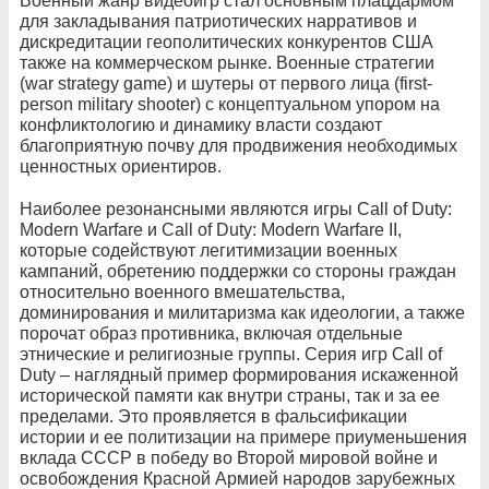
Военный жанр видеоигр стал основным плацдармом
для закладывания патриотических нарративов и
дискредитации геополитических конкурентов США
также на коммерческом рынке. Военные стратегии
(war strategy game) и шутеры от первого лица (first-
person military shooter) с концептуальном упором на
конфликтологию и динамику власти создают
благоприятную почву для продвижения необходимых
ценностных ориентиров.
Наиболее резонансными являются игры Call of Duty:
Modern Warfare и Call of Duty: Modern Warfare II,
которые содействуют легитимизации военных
кампаний, обретению поддержки со стороны граждан
относительно военного вмешательства,
доминирования и милитаризма как идеологии, а также
порочат образ противника, включая отдельные
этнические и религиозные группы. Серия игр Call of
Duty – наглядный пример формирования искаженной
исторической памяти как внутри страны, так и за ее
пределами. Это проявляется в фальсификации
истории и ее политизации на примере приуменьшения
вклада СССР в победу во Второй мировой войне и
освобождения Красной Армией народов зарубежных