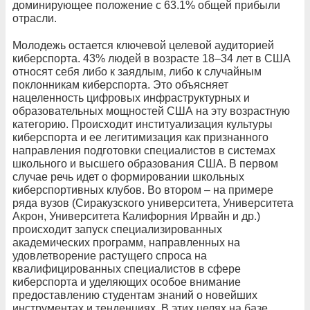
доминирующее положение с 63.1% общей прибыли
отрасли.
Молодежь остается ключевой целевой аудиторией
киберспорта. 43% людей в возрасте 18–34 лет в США
относят себя либо к заядлым, либо к случайным
поклонникам киберспорта. Это объясняет
нацеленность цифровых инфраструктурных и
образовательных мощностей США на эту возрастную
категорию. Происходит институализация культуры
киберспорта и ее легитимизация как признанного
направления подготовки специалистов в системах
школьного и высшего образования США. В первом
случае речь идет о формировании школьных
киберспортивных клубов. Во втором – на примере
ряда вузов (Сиракузского университета, Университета
Акрон, Университета Калифорния Ирвайн и др.)
происходит запуск специализированных
академических программ, направленных на
удовлетворение растущего спроса на
квалифицированных специалистов в сфере
киберспорта и уделяющих особое внимание
предоставлению студентам знаний о новейших
инструментах и тенденциях. В этих целях на базе