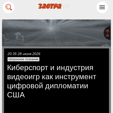
Toggl
navig
20:35 28 июня 2026
оборонное сознание
Киберспорт и индустрия
видеоигр как инструмент
цифровой дипломатии
США