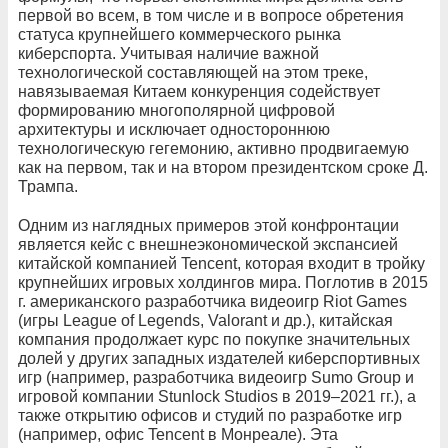
первой во всем, в том числе и в вопросе обретения
статуса крупнейшего коммерческого рынка
киберспорта. Учитывая наличие важной
технологической составляющей на этом треке,
навязываемая Китаем конкуренция содействует
формированию многополярной цифровой
архитектуры и исключает одностороннюю
технологическую гегемонию, активно продвигаемую
как на первом, так и на втором президентском сроке Д.
Трампа.
Одним из наглядных примеров этой конфронтации
является кейс с внешнеэкономической экспансией
китайской компанией Tencent, которая входит в тройку
крупнейших игровых холдингов мира. Поглотив в 2015
г. американского разработчика видеоигр Riot Games
(игры League of Legends, Valorant и др.), китайская
компания продолжает курс по покупке значительных
долей у других западных издателей киберспортивных
игр (например, разработчика видеоигр Sumo Group и
игровой компании Stunlock Studios в 2019–2021 гг.), а
также открытию офисов и студий по разработке игр
(например, офис Tencent в Монреале). Эта