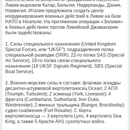
Ливии выразили Катар, Бельгия, Нидерланды, Дания,
Норвегия. Италия предложила создать центр
координирования военных действий в Ливии на базе
НАТО в Неаполе. На протяжении операции «Эллами»
в боевых действиях против Ливийской Джамахирии
были задействованы:
1. Силы специального назначения (United Kingdom
Special Forces, или “UKSF”): подразделения полка
специальной разведки (SRR), 22-го полка SAS (Special
Air Service), 18-го полка связи специального
назначения (18 UKSF Signals Regiment), SBS (Special
Boat Service).
2. Военно-морские силы в составе: флагман эскадры
десантно-штурмовой вертолетоносец Ocean; 2 АПЛ
(Triumph, Turbulent); 2 эсминца (York, Liverpool); 4
фрегата (Cumberland, Sutherland, Iron Duke,
Westminster); 2 минных тральщика (Bangor, Brocklesby);
судно снабжения (Fort Rosalie). С борта
вертолетоносца — 3 вертолета Lynx, 4 вертолета Sea
King, а также 5 Apache AH1 сухопутных войск.