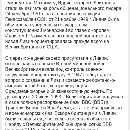
эмиром стал Мохаммед Идрис, которого британцы
стали выдвигать на роль общенационального лидера.
24 декабря 1951 г. на основании резолюции
Генассамблеи ООН от 21 ноября 1949 г. Ливия была
объявлена суверенным государством —
конституционной монархией во главе с королем
Идрисом I. Разумеется, во внешней политике эта
новая Ливия ориентировалась прежде всего на
Великобританию и США.
С первых же дней своего присутствия в Ливии,
основываясь на опыте Второй мировой войны,
Великобритания взяла под контроль военно-
воздушную инфраструктуру. В 1947 г. обсуждался
вопрос о создании в Ливии совместной британско-
американской базы, контролирующей
Средиземноморье и ближневосточную нефть. По
договору от 20 июля 1953 г. Великобритания получила
в свое полное распоряжение базы ВВС (ВВБ) в
Триполи, Бенине и Эль-Адеме, а также ряд армейских
и военно-морских баз. Вскоре британцами в Ливии
были созданы еще несколько военных объектов.
Наряду с Великобританией обширной сетью ВВБ
владели США и Франция. Дополнительно к