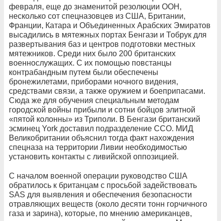
февраля, еще до знаменитой резолюции ООН,
несколько сот спецназовцев из США, Британии,
Франции, Катара и Объединенных Арабских Эмиратов
высадились в мятежных портах Бенгази и Тобрук для
развертывания баз и центров подготовки местных
мятежников. Среди них было 200 британских
военнослужащих. С их помощью повстанцы
контрабандным путем были обеспечены
бронежилетами, приборами ночного видения,
средствами связи, а также оружием и боеприпасами.
Сюда же для обучения специальным методам
городской войны прибыли и сотни бойцов элитной
«пятой колонны» из Триполи. В Бенгази британский
эсминец York доставил подразделение ССО. МИД
Великобритании объяснил тогда факт нахождения
спецназа на территории Ливии необходимостью
установить контакты с ливийской оппозицией.
С началом военной операции руководство США
обратилось к британцам с просьбой задействовать
SAS для выявления и обеспечения безопасности
отравляющих веществ (около десяти тонн горчичного
газа и зарина), которые, по мнению американцев,