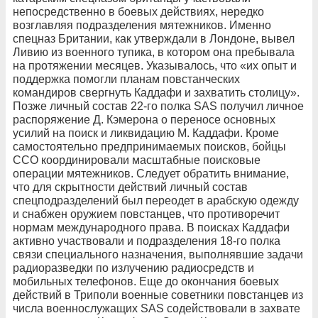
непосредственно в боевых действиях, нередко
возглавляя подразделения мятежников. Именно
спецназ Британии, как утверждали в Лондоне, вывел
Ливию из военного тупика, в котором она пребывала
на протяжении месяцев. Указывалось, что «их опыт и
поддержка помогли планам повстанческих
командиров свергнуть Каддафи и захватить столицу».
Позже личный состав 22-го полка SAS получил личное
распоряжение Д. Кэмерона о переносе основных
усилий на поиск и ликвидацию М. Каддафи. Кроме
самостоятельно предпринимаемых поисков, бойцы
ССО координировали масштабные поисковые
операции мятежников. Следует обратить внимание,
что для скрытности действий личный состав
спецподразделений был переодет в арабскую одежду
и снабжен оружием повстанцев, что противоречит
нормам международного права. В поисках Каддафи
активно участвовали и подразделения 18-го полка
связи специального назначения, выполнявшие задачи
радиоразведки по излучению радиосредств и
мобильных телефонов. Еще до окончания боевых
действий в Триполи военные советники повстанцев из
числа военнослужащих SAS содействовали в захвате