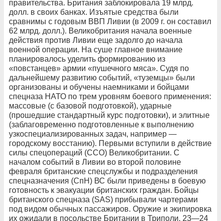
правительства. Британия заблокировала 19 млрд.
долл. в своих банках. Изъятые средства были
сравнимы с годовым ВВП Ливии (в 2009 г. он составил
62 млрд. долл.). Великобритания начала военные
действия против Ливии еще задолго до начала
военной операции. На суше главное внимание
планировалось уделить формированию из
«повстанцев» армии «пушечного мяса». Судя по
дальнейшему развитию событий, «туземцы» были
организованы и обучены наемниками и бойцами
спецназа НАТО по трем уровням боевого применения:
массовые (с базовой подготовкой), ударные
(прошедшие стандартный курс подготовки), и элитные
(заблаговременно подготовленные к выполнению
узкоспециализированных задач, например —
городскому восстанию). Первыми вступили в действие
силы спецопераций (ССО) Великобритании. С
началом событий в Ливии во второй половине
февраля британские спецслужбы и подразделения
спецназначения (СпН) ВС были приведены в боевую
готовность к эвакуации британских граждан. Бойцы
британского спецназа (SAS) прибывали чартерами
под видом обычных пассажиров. Оружие и экипировка
их ожидали в посольстве Британии в Триполи. 23—24