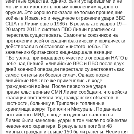
зенитные средства, однако, были устаревшими и не
могли противостоять новым поколениям ударного
оружия. Это хорошо показали не только прошедшие
войны в Ираке, но и неудачное отражение удара ВВС
США по Ливии еще в 1986 г. В результате ударов 19—
20 марта 2011 г. система ПВО Ливии практически
перестала существовать. Самолеты союзников на
протяжении всей операции фактически и юридически
действовали в обстановке «чистого неба». По
заявлению британского вице-маршала авиации
Г.Бэгуэлла, принимавшего участие в операции НАТО в
небе над Ливией, «ливийские ВВС и ПВО после двух
дней военной операции перестали существовать как
самостоятельная боевая сила». Однако позже
ливийские ВВС все же применялись в ходе
гражданской войны. После первого же удара
правительственные СМИ Ливии сообщали, что войска
коалиции обстреляли ряд гражданских объектов, в
частности, больницу в Триполи и топливные
хранилища вокруг Триполи и Мисураты. По данным
российского МИД, в ходе воздушных налетов на
Ливию были нанесены удары в том числе по объектам
невоенного характера. В результате погибли 48
мирных граждан и свыше 150 были ранены. Несмотря