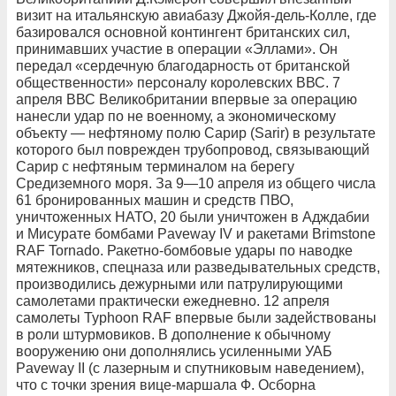
визит на итальянскую авиабазу Джойя-дель-Колле, где
базировался основной контингент британских сил,
принимавших участие в операции «Эллами». Он
передал «сердечную благодарность от британской
общественности» персоналу королевских ВВС. 7
апреля ВВС Великобритании впервые за операцию
нанесли удар по не военному, а экономическому
объекту — нефтяному полю Сарир (Sarir) в результате
которого был поврежден трубопровод, связывающий
Сарир с нефтяным терминалом на берегу
Средиземного моря. За 9—10 апреля из общего числа
61 бронированных машин и средств ПВО,
уничтоженных НАТО, 20 были уничтожен в Адждабии
и Мисурате бомбами Paveway IV и ракетами Brimstone
RAF Tornado. Ракетно-бомбовые удары по наводке
мятежников, спецназа или разведывательных средств,
производились дежурными или патрулирующими
самолетами практически ежедневно. 12 апреля
самолеты Typhoon RAF впервые были задействованы
в роли штурмовиков. В дополнение к обычному
вооружению они дополнялись усиленными УАБ
Paveway II (с лазерным и спутниковым наведением),
что с точки зрения вице-маршала Ф. Осборна