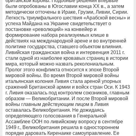
британской короны. Подобные решения впервые
были опробованы в Югославии конца XX в., а затем
методически отточены в Ираке, Грузии, Ливии, Сирии.
Легкость триумфального шествия «Арабской весны» и
успеха Майдана на Украине свидетельствует о
постановке «революций» на конвейер и
формирование набора реализуемых клише в
действиях на международной арене и во внутренней
политике государства, ставшего объектом влияния.
Ливийская гражданская война и интервенция 2011 г.
стали одной из наиболее кровавых страниц в истории
мира, который можно назвать реколониальным.
Пролог этого конфликта относится к эпохе Второй
мировой войны. Во время Второй мировой войны
итальянская колония Ливия стала ареной упорных
сражений Британской армии и войск стран Оси. К 1943
г. Ливия оказалась под контролем союзников, главным
образом — Великобритании. И после Второй мировой
войны главным действующим лицом в Ливия
оставалась Великобритания. Не дожидаясь
определяющего голосования в Генеральной
Ассамблее ООН по ливийскому вопросу в сентябре
1949 г., Великобритания решила в одностороннем
порядке даровать Киренаике самоуправление. Ее