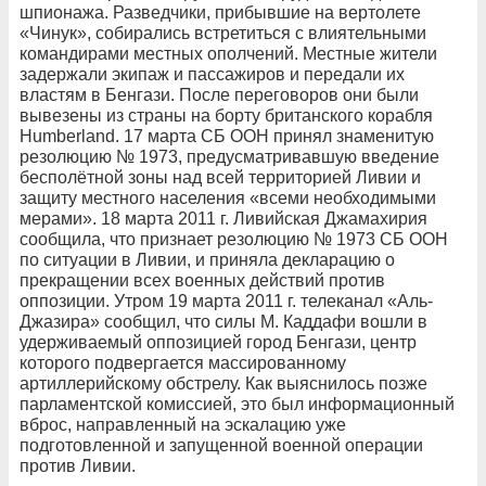
шпионажа. Разведчики, прибывшие на вертолете
«Чинук», собирались встретиться с влиятельными
командирами местных ополчений. Местные жители
задержали экипаж и пассажиров и передали их
властям в Бенгази. После переговоров они были
вывезены из страны на борту британского корабля
Humberland. 17 марта СБ ООН принял знаменитую
резолюцию № 1973, предусматривавшую введение
бесполётной зоны над всей территорией Ливии и
защиту местного населения «всеми необходимыми
мерами». 18 марта 2011 г. Ливийская Джамахирия
сообщила, что признает резолюцию № 1973 СБ ООН
по ситуации в Ливии, и приняла декларацию о
прекращении всех военных действий против
оппозиции. Утром 19 марта 2011 г. телеканал «Аль-
Джазира» сообщил, что силы М. Каддафи вошли в
удерживаемый оппозицией город Бенгази, центр
которого подвергается массированному
артиллерийскому обстрелу. Как выяснилось позже
парламентской комиссией, это был информационный
вброс, направленный на эскалацию уже
подготовленной и запущенной военной операции
против Ливии.