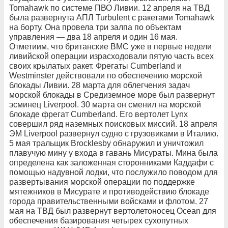
Tomahawk по системе ПВО Ливии. 12 апреля на ТВД
была развернута АПЛ Turbulent с ракетами Tomahawk
на борту. Она провела три залпа по объектам
управления — два 18 апреля и один 16 мая.
Отметиим, что британские ВМС уже в первые недели
ливийской операции израсходовали пятую часть всех
своих крылатых ракет. Фрегаты Cumberland и
Westminster действовали по обеспечению морской
блокады Ливии. 28 марта для облегчения задач
морской блокады в Средиземное море был развернут
эсминец Liverpool. 30 марта он сменил на морской
блокаде фрегат Cumberland. Его вертолет Lynx
совершил ряд наземных поисковых миссий. 18 апреля
ЭМ Liverpool развернул судно с грузовиками в Италию.
5 мая тральщик Brocklesby обнаружил и уничтожил
плавучую мину у входа в гавань Мисураты. Мина была
определена как заложенная сторонниками Каддафи с
помощью надувной лодки, что послужило поводом для
развертывания морской операции по поддержке
мятежников в Мисурате и противодействию блокаде
города правительственными войсками и флотом. 27
мая на ТВД был развернут вертолетоносец Ocean для
обеспечения базирования четырех сухопутных