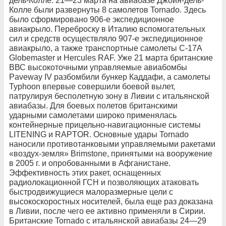
дель-Колле. 21—23 марта на авиабазе Джойя-дель-
Колле были развернуты 8 самолетов Tornado. Здесь
было сформировано 906-е экспедиционное
авиакрыло. Переброску в Италию вспомогательных
сил и средств осуществляло 907-е экспедиционное
авиакрыло, а также транспортные самолеты C-17A
Globemaster и Hercules RAF. Уже 21 марта британские
ВВС высокоточными управляемые авиабомбы
Paveway IV разбомбили бункер Каддафи, а самолеты
Typhoon впервые совершили боевой вылет,
патрулируя бесполетную зону в Ливии с итальянской
авиабазы. Для боевых полетов британскими
ударными самолетами широко применялась
контейнерные прицельно-навигационные системы
LITENING и RAPTOR. Основные удары Tornado
наносили противотанковыми управляемыми ракетами
«воздух-земля» Brimstone, принятыми на вооружение
в 2005 г. и опробованными в Афганистане.
Эффективность этих ракет, оснащенных
радиолокационной ГСН и позволяющих атаковать
быстродвижущиеся малоразмерные цели с
высокоскоростных носителей, была еще раз доказана
в Ливии, после чего ее активно применяли в Сирии.
Британские Tornado с итальянской авиабазы 24—29