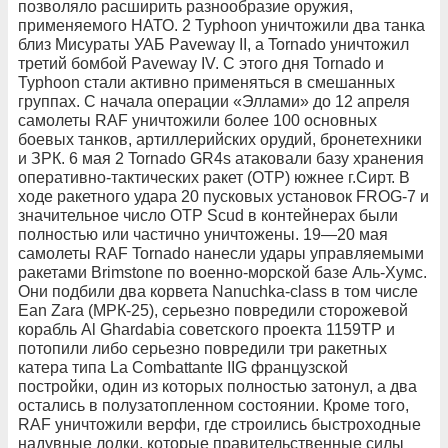
позволяло расширить разнообразие оружия,
применяемого НАТО. 2 Typhoon уничтожили два танка
близ Мисураты УАБ Paveway II, а Tornado уничтожил
третий бомбой Paveway IV. С этого дня Tornado и
Typhoon стали активно применяться в смешанных
группах. С начала операции «Эллами» до 12 апреля
самолеты RAF уничтожили более 100 основных
боевых танков, артиллерийских орудий, бронетехники
и ЗРК. 6 мая 2 Tornado GR4s атаковали базу хранения
оперативно-тактических ракет (ОТР) южнее г.Сирт. В
ходе ракетного удара 20 пусковых установок FROG-7 и
значительное число ОТР Scud в контейнерах были
полностью или частично уничтожены. 19—20 мая
самолеты RAF Tornado нанесли удары управляемыми
ракетами Brimstone по военно-морской базе Аль-Хумс.
Они подбили два корвета Nanuchka-class в том числе
Ean Zara (МРК-25), серьезно повредили сторожевой
корабль Al Ghardabia советского проекта 1159ТР и
потопили либо серьезно повредили три ракетных
катера типа La Combattante IIG французской
постройки, один из которых полностью затонул, а два
остались в полузатопленном состоянии. Кроме того,
RAF уничтожили верфи, где строились быстроходные
надувные лодки, которые правительственные силы