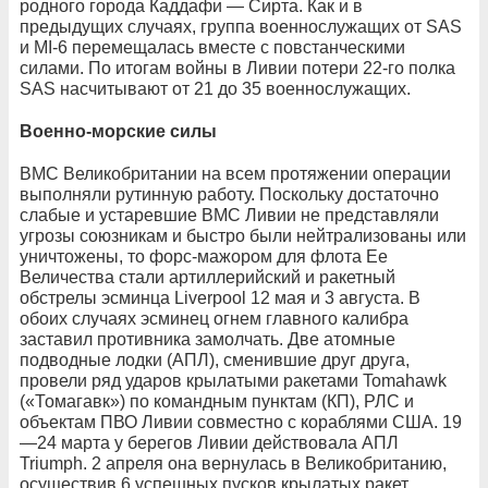
родного города Каддафи — Сирта. Как и в
предыдущих случаях, группа военнослужащих от SAS
и МI-6 перемещалась вместе с повстанческими
силами. По итогам войны в Ливии потери 22-го полка
SAS насчитывают от 21 до 35 военнослужащих.
Военно-морские силы
ВМС Великобритании на всем протяжении операции
выполняли рутинную работу. Поскольку достаточно
слабые и устаревшие ВМС Ливии не представляли
угрозы союзникам и быстро были нейтрализованы или
уничтожены, то форс-мажором для флота Ее
Величества стали артиллерийский и ракетный
обстрелы эсминца Liverpool 12 мая и 3 августа. В
обоих случаях эсминец огнем главного калибра
заставил противника замолчать. Две атомные
подводные лодки (АПЛ), сменившие друг друга,
провели ряд ударов крылатыми ракетами Tomahawk
(«Томагавк») по командным пунктам (КП), РЛС и
объектам ПВО Ливии совместно с кораблями США. 19
—24 марта у берегов Ливии действовала АПЛ
Triumph. 2 апреля она вернулась в Великобританию,
осуществив 6 успешных пусков крылатых ракет