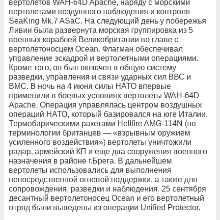
вертолетов WAH-64D Apache, наряду с морскими
вертолетами воздушного наблюдения и контроля
SeaKing Mk.7 ASaC. На следующий день у побережья
Ливии была развернута морская группировка из 5
военных кораблей Великобритании во главе с
вертолетоносцем Ocean. Флагман обеспечивал
управление эскадрой и вертолетными операциями.
Кроме того, он был включен в общую систему
разведки, управления и связи ударных сил ВВС и
ВМС. В ночь на 4 июня силы НАТО впервые
применили в боевых условиях вертолеты WAH-64D
Apache. Операция управлялась центром воздушных
операций НАТО, который базировался на юге Италии.
Термобарическими ракетами Hellfire AMG-114N (по
терминологии британцев — «взрывным оружием
усиленного воздействия») вертолеты уничтожили
радар, армейский КП и еще два сооружения военного
назначения в районе г.Брега. В дальнейшем
вертолеты использовались для выполнения
непосредственной огневой поддержки, а также для
сопровождения, разведки и наблюдения. 25 сентября
десантный вертолетоносец Ocean и его вертолетный
отряд были выведены из операции Unified Protector.