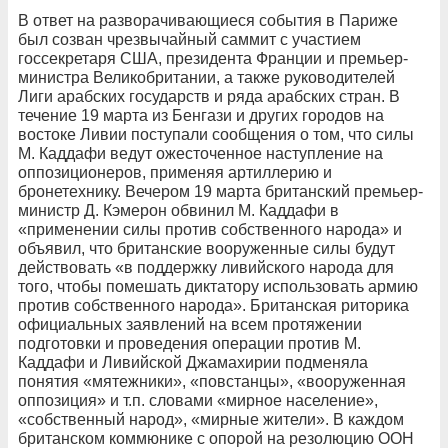
В ответ на разворачивающиеся события в Париже
был созван чрезвычайный саммит с участием
госсекретаря США, президента Франции и премьер-
министра Великобритании, а также руководителей
Лиги арабских государств и ряда арабских стран. В
течение 19 марта из Бенгази и других городов на
востоке Ливии поступали сообщения о том, что силы
М. Каддафи ведут ожесточенное наступление на
оппозиционеров, применяя артиллерию и
бронетехнику. Вечером 19 марта британский премьер-
министр Д. Кэмерон обвинил М. Каддафи в
«применении силы против собственного народа» и
объявил, что британские вооруженные силы будут
действовать «в поддержку ливийского народа для
того, чтобы помешать диктатору использовать армию
против собственного народа». Британская риторика
официальных заявлений на всем протяжении
подготовки и проведения операции против М.
Каддафи и Ливийской Джамахирии подменяла
понятия «мятежники», «повстанцы», «вооруженная
оппозиция» и т.п. словами «мирное население»,
«собственный народ», «мирные жители». В каждом
британском коммюнике с опорой на резолюцию ООН