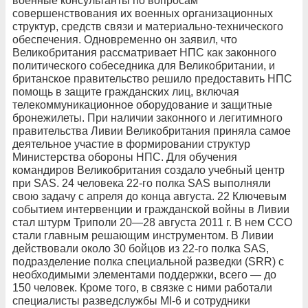
военные консультанты по вопросам
совершенствования их военных организационных
структур, средств связи и материально-технического
обеспечения. Одновременно он заявил, что
Великобритания рассматривает НПС как законного
политического собеседника для Великобритании, и
британское правительство решило предоставить НПС
помощь в защите гражданских лиц, включая
телекоммуникационное оборудование и защитные
бронежилеты. При наличии законного и легитимного
правительства Ливии Великобритания приняла самое
деятельное участие в формировании структур
Министерства обороны НПС. Для обучения
командиров Великобритания создало учебный центр
при SAS. 24 человека 22-го полка SAS выполняли
свою задачу с апреля до конца августа. 22 Ключевым
событием интервенции и гражданской войны в Ливии
стал штурм Триполи 20—28 августа 2011 г. В нем ССО
стали главным решающим инструментом. В Ливии
действовали около 30 бойцов из 22-го полка SAS,
подразделение полка специальной разведки (SRR) с
необходимыми элементами поддержки, всего — до
150 человек. Кроме того, в связке с ними работали
специалисты разведслужбы MI-6 и сотрудники