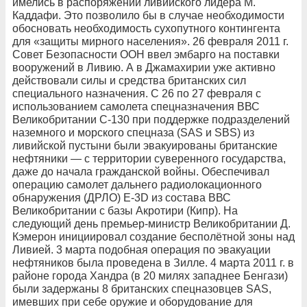
имелись в распоряжении ливийского лидера М.
Каддафи. Это позволило бы в случае необходимости
обосновать необходимость сухопутного контингента
для «защиты мирного населения». 26 февраля 2011 г.
Совет Безопасности ООН ввел эмбарго на поставки
вооружений в Ливию. А в Джамахирии уже активно
действовали силы и средства британских сил
специального назначения. С 26 по 27 февраля с
использованием самолета спецназначения ВВС
Великобритании С-130 при поддержке подразделений
наземного и морского спецназа (SAS и SBS) из
ливийской пустыни были эвакуированы британские
нефтяники — с территории суверенного государства,
даже до начала гражданской войны. Обеспечивал
операцию самолет дальнего радиолокационного
обнаружения (ДРЛО) E-3D из состава ВВС
Великобритании с базы Акротири (Кипр). На
следующий день премьер-министр Великобритании Д.
Кэмерон инициировал создание бесполётной зоны над
Ливией. 3 марта подобная операция по эвакуации
нефтяников была проведена в Зилле. 4 марта 2011 г. в
районе города Хандра (в 20 милях западнее Бенгази)
были задержаны 8 британских спецназовцев SAS,
имевших при себе оружие и оборудование для