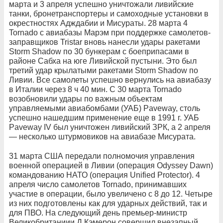
марта и 3 апреля успешно уничтожали ливийские
танки, бронетранспортеры и самоходные установки в
окрестностях Адждабии и Мисураты. 28 марта 4
Tornado с авиабазы Марэм при поддержке самолетов-
заправщиков Tristar вновь нанесли удары ракетами
Storm Shadow по 30 бункерам с боеприпасами в
районе Сабха на юге Ливийской пустыни. Это был
третий удар крылатыми ракетами Storm Shadow по
Ливии. Все самолеты успешно вернулись на авиабазу
в Италии через 8 ч 40 мин. С 30 марта Tornado
возобновили удары по важным объектам
управляемыми авиабомбами (УАБ) Paveway, столь
успешно нашедшим применение еще в 1991 г. УАБ
Paveway IV был уничтожен ливийский ЗРК, а 2 апреля
— несколько штурмовиков на авиабазе Мисурата.
31 марта США передали полномочия управления
военной операцией в Ливии (операция Odyssey Dawn)
командованию НАТО (операция Unified Protector). 4
апреля число самолетов Tornado, принимавших
участие в операции, было увеличено с 8 до 12. Четыре
из них подготовлены как для ударных действий, так и
для ПВО. На следующий день премьер-министр
Великобританиии Д.Кэмерон совершил внезапный