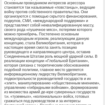
Основным проводником интересов агрессора
становятся так называемые «повстанцы», ведущие
войну против собственного правительства. Они
организуются с помощью скрытого финансирования,
подкупов, СМИ, «международной поддержки» и
представляют собой неквалифицированную массу,
своего рода «пушечное мясо», потерями которого
можно пренебречь. Постепенно основным
международным игроком, реализующим данную
концепцию, стала Великобритания, которая в
настоящее время смогла занять позицию
руководящего и направляющего центра, оставив
Соединенным Штатам роль мощной ударной силы. В
реализации концепции «Глобальной Британии»,
которая связана с теоретическим обоснованием
подобной политики, главное место уделяется
информационному лидерству Великобритании,
подконтрольности руководителей государств и их
«элит», манипулированию «общественным мнением»,
управлению «гибридными войнами», формированию
из множества армий де-юре суверенных государств
т.н. «туземных», «колониальных» войск, готовых
сражаться под руководством и за интересы