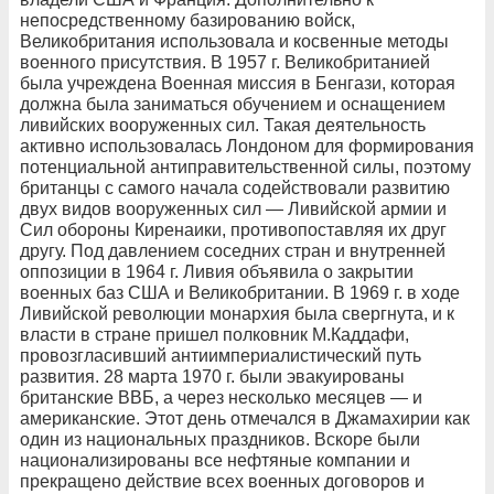
непосредственному базированию войск,
Великобритания использовала и косвенные методы
военного присутствия. В 1957 г. Великобританией
была учреждена Военная миссия в Бенгази, которая
должна была заниматься обучением и оснащением
ливийских вооруженных сил. Такая деятельность
активно использовалась Лондоном для формирования
потенциальной антиправительственной силы, поэтому
британцы с самого начала содействовали развитию
двух видов вооруженных сил — Ливийской армии и
Сил обороны Киренаики, противопоставляя их друг
другу. Под давлением соседних стран и внутренней
оппозиции в 1964 г. Ливия объявила о закрытии
военных баз США и Великобритании. В 1969 г. в ходе
Ливийской революции монархия была свергнута, и к
власти в стране пришел полковник М.Каддафи,
провозгласивший антиимпериалистический путь
развития. 28 марта 1970 г. были эвакуированы
британские ВВБ, а через несколько месяцев — и
американские. Этот день отмечался в Джамахирии как
один из национальных праздников. Вскоре были
национализированы все нефтяные компании и
прекращено действие всех военных договоров и