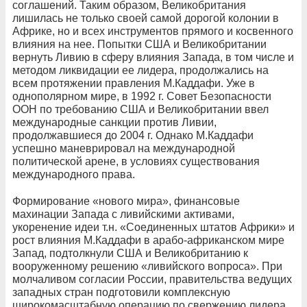
соглашений. Таким образом, Великобритания
лишилась не только своей самой дорогой колонии в
Африке, но и всех инструментов прямого и косвенного
влияния на нее. Попытки США и Великобритании
вернуть Ливию в сферу влияния Запада, в том числе и
методом ликвидации ее лидера, продолжались на
всем протяжении правления М.Каддафи. Уже в
однополярном мире, в 1992 г. Совет Безопасности
ООН по требованию США и Великобритании ввел
международные санкции против Ливии,
продолжавшиеся до 2004 г. Однако М.Каддафи
успешно маневрировал на международной
политической арене, в условиях существования
международного права.
Формирование «нового мира», финансовые
махинации Запада с ливийскими активами,
укоренение идеи т.н. «Соединенных штатов Африки» и
рост влияния М.Каддафи в арабо-африканском мире
Запад, подтолкнули США и Великобританию к
вооруженному решению «ливийского вопроса». При
молчаливом согласии России, правительства ведущих
западных стран подготовили комплексную
широкомасштабную операцию по свержению лидера