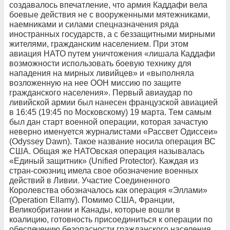
создавалось впечатление, что армия Каддафи вела
боевые действия не с вооруженными мятежниками,
наемниками и силами спецназначения ряда
иностранных государств, а с беззащитными мирными
жителями, гражданским населением. При этом
авиация НАТО путем уничтожения «лишала Каддафи
возможности использовать боевую технику для
нападения на мирных ливийцев» и «выполняла
возложенную на нее ООН миссию по защите
гражданского населения». Первый авиаудар по
ливийской армии был нанесен французской авиацией
в 16:45 (19:45 по Московскому) 19 марта. Тем самым
был дан старт военной операции, которая зачастую
неверно именуется журналистами «Рассвет Одиссеи»
(Odyssey Dawn). Такое название носила операция ВС
США. Общая же НАТОвская операция называлась
«Единый защитник» (Unified Protector). Каждая из
стран-союзниц имела свое обозначение военных
действий в Ливии. Участие Соединенного
Королевства обозначалось как операция «Эллами»
(Operation Ellamy). Помимо США, Франции,
Великобритании и Канады, которые вошли в
коалицию, готовность присоединиться к операции по
обеспечению безопасности гражданского населения