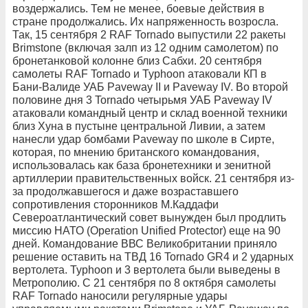
воздержались. Тем не менее, боевые действия в
стране продолжались. Их напряженность возросла.
Так, 15 сентября 2 RAF Tornado выпустили 22 ракеты
Brimstone (включая залп из 12 одним самолетом) по
бронетанковой колонне близ Сабхи. 20 сентября
самолеты RAF Tornado и Typhoon атаковали КП в
Бани-Валиде УАБ Paveway II и Paveway IV. Во второй
половине дня 3 Tornado четырьмя УАБ Paveway IV
атаковали командный центр и склад военной техники
близ Хуна в пустыне центральной Ливии, а затем
нанесли удар бомбами Paveway по школе в Сирте,
которая, по мнению британского командования,
использовалась как база бронетехники и зенитной
артиллерии правительственных войск. 21 сентября из-
за продолжавшегося и даже возраставшего
сопротивления сторонников М.Каддафи
Североатлантический совет вынужден был продлить
миссию НАТО (Operation Unified Protector) еще на 90
дней. Командование ВВС Великобритании приняло
решение оставить на ТВД 16 Tornado GR4 и 2 ударных
вертолета. Typhoon и 3 вертолета были выведены в
Метрополию. С 21 сентября по 8 октября самолеты
RAF Tornado наносили регулярные удары