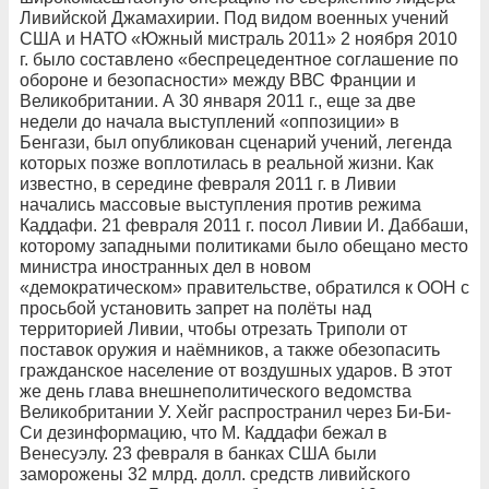
Ливийской Джамахирии. Под видом военных учений
США и НАТО «Южный мистраль 2011» 2 ноября 2010
г. было составлено «беспрецедентное соглашение по
обороне и безопасности» между ВВС Франции и
Великобритании. А 30 января 2011 г., еще за две
недели до начала выступлений «оппозиции» в
Бенгази, был опубликован сценарий учений, легенда
которых позже воплотилась в реальной жизни. Как
известно, в середине февраля 2011 г. в Ливии
начались массовые выступления против режима
Каддафи. 21 февраля 2011 г. посол Ливии И. Даббаши,
которому западными политиками было обещано место
министра иностранных дел в новом
«демократическом» правительстве, обратился к ООН с
просьбой установить запрет на полёты над
территорией Ливии, чтобы отрезать Триполи от
поставок оружия и наёмников, а также обезопасить
гражданское население от воздушных ударов. В этот
же день глава внешнеполитического ведомства
Великобритании У. Хейг распространил через Би-Би-
Си дезинформацию, что М. Каддафи бежал в
Венесуэлу. 23 февраля в банках США были
заморожены 32 млрд. долл. средств ливийского