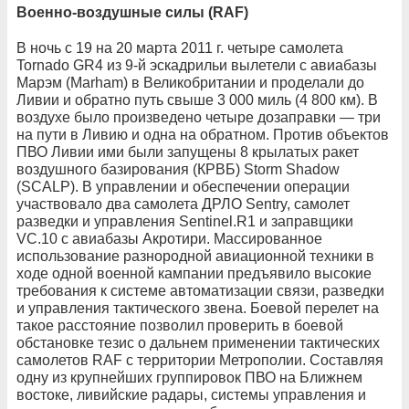
Военно-воздушные силы (RAF)
В ночь с 19 на 20 марта 2011 г. четыре самолета
Tornado GR4 из 9-й эскадрильи вылетели с авиабазы
Марэм (Marham) в Великобритании и проделали до
Ливии и обратно путь свыше 3 000 миль (4 800 км). В
воздухе было произведено четыре дозаправки — три
на пути в Ливию и одна на обратном. Против объектов
ПВО Ливии ими были запущены 8 крылатых ракет
воздушного базирования (КРВБ) Storm Shadow
(SCALP). В управлении и обеспечении операции
участвовало два самолета ДРЛО Sentry, самолет
разведки и управления Sentinel.R1 и заправщики
VC.10 с авиабазы Акротири. Массированное
использование разнородной авиационной техники в
ходе одной военной кампании предъявило высокие
требования к системе автоматизации связи, разведки
и управления тактического звена. Боевой перелет на
такое расстояние позволил проверить в боевой
обстановке тезис о дальнем применении тактических
самолетов RAF с территории Метрополии. Составляя
одну из крупнейших группировок ПВО на Ближнем
востоке, ливийские радары, системы управления и