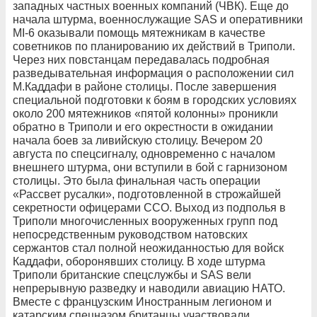
западных частных военных компаний (ЧВК). Еще до
начала штурма, военнослужащие SAS и оперативники
MI-6 оказывали помощь мятежникам в качестве
советников по планированию их действий в Триполи.
Через них повстанцам передавалась подробная
разведывательная информация о расположении сил
М.Каддафи в районе столицы. После завершения
специальной подготовки к боям в городских условиях
около 200 мятежников «пятой колонны» проникли
обратно в Триполи и его окрестности в ожидании
начала боев за ливийскую столицу. Вечером 20
августа по спецсигналу, одновременно с началом
внешнего штурма, они вступили в бой с гарнизоном
столицы. Это была финальная часть операции
«Рассвет русалки», подготовленной в строжайшей
секретности офицерами ССО. Выход из подполья в
Триполи многочисленных вооруженных групп под
непосредственным руководством натовских
сержантов стал полной неожиданностью для войск
Каддафи, оборонявших столицу. В ходе штурма
Триполи британские спецслужбы и SAS вели
непрерывную разведку и наводили авиацию НАТО.
Вместе с французским Иностранным легионом и
катарским спецназом британцы участвовали