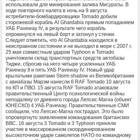
использовали для минирования залива Мисураты. В
ходе повторного налета в ночь на 9 августа
истребители-бомбардировщики Tornado добили
сторожевой корабль Al Ghardabia прямым попаданием
УАБ Paveway IV, в результате чего корабль
опрокинулся на левый борт и затонул у стенки.
Следует отметить, что Al Ghardabia находился в
неисправном состоянии и не выходил в море с 2007 г.
25 мая совместным ударом Typhoon и Tornado
уничтожили склад транспортных средств автобазы
Тиджи, сбросив на него четыре усиленных УАБ
Paveway II и пять УАБ Paveway IV. Новый удар
крылатыми ракетами Storm shadow из Великобритании
с авиабазы Марэм нанесли 6 RAF Tornado 10 августа
по КП и ПВО. 15 августа RAF Tornado атаковали
правительственный Центр психологической войны
неподалеку от древнего города Лепсис-Магна (объект
ЮНЕСКО) 4 УАБ Paveway. Правительственные СМИ
сообщили, что Лепсис-Магна пострадал. Это было
опровергнуто заявлением командования британских
ВВС. 16 августа 3 Tornado и 3 Typhoon приняли
участие в массированном скоординированном
высокоточном ударе самолетов НАТО по командному