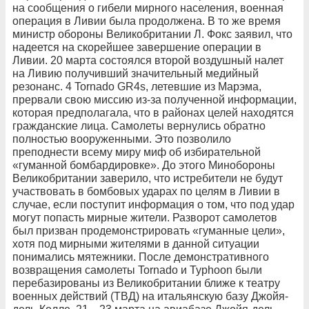
на сообщения о гибели мирного населения, военная
операция в Ливии была продолжена. В то же время
министр обороны Великобритании Л. Фокс заявил, что
надеется на скорейшее завершение операции в
Ливии. 20 марта состоялся второй воздушный налет
на Ливию получивший значительный медийный
резонанс. 4 Tornado GR4s, летевшие из Марэма,
прервали свою миссию из-за полученной информации,
которая предполагала, что в районах целей находятся
гражданские лица. Самолеты вернулись обратно
полностью вооруженными. Это позволило
преподнести всему миру миф об избирательной
«гуманной бомбардировке». До этого Минобороны
Великобритании заверило, что истребители не будут
участвовать в бомбовых ударах по целям в Ливии в
случае, если поступит информация о том, что под удар
могут попасть мирные жители. Разворот самолетов
был призван продемонстрировать «гуманные цели»,
хотя под мирными жителями в данной ситуации
понимались мятежники. После демонстративного
возвращения самолеты Tornado и Typhoon были
перебазированы из Великобритании ближе к театру
военных действий (ТВД) на итальянскую базу Джойя-