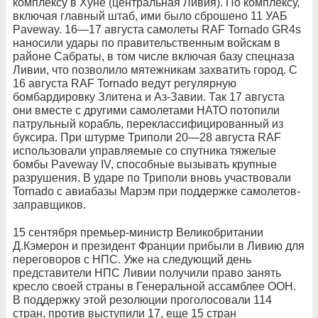
комплексу в Хуне (центральная Ливия). По комплексу,
включая главный штаб, ими было сброшено 11 УАБ
Paveway. 16—17 августа самолеты RAF Tornado GR4s
наносили удары по правительственным войскам в
районе Сабраты, в том числе включая базу спецназа
Ливии, что позволило мятежникам захватить город. С
16 августа RAF Tornado ведут регулярную
бомбардировку Злитена и Аз-Завии. Так 17 августа
они вместе с другими самолетами НАТО потопили
патрульный корабль, переклассифицированный из
буксира. При штурме Триполи 20—28 августа RAF
использовали управляемые со спутника тяжелые
бомбы Paveway IV, способные вызывать крупные
разрушения. В ударе по Триполи вновь участвовали
Tornado с авиабазы Марэм при поддержке самолетов-
заправщиков.
15 сентября премьер-министр Великобритании
Д.Кэмерон и президент Франции прибыли в Ливию для
переговоров с НПС. Уже на следующий день
представители НПС Ливии получили право занять
кресло своей страны в Генеральной ассамблее ООН.
В поддержку этой резолюции проголосовали 114
стран, против выступили 17, еще 15 стран