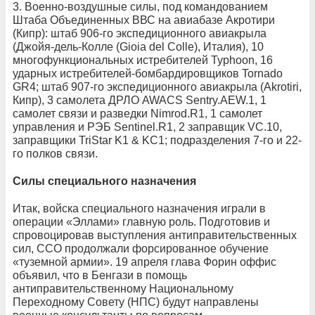
3. Военно-воздушные силы, под командованием
Штаба Объединенных ВВС на авиабазе Акротири
(Кипр): штаб 906-го экспедиционного авиакрыла
(Джойя-дель-Колле (Gioia del Colle), Италия), 10
многофункциональных истребителей Typhoon, 16
ударных истребителей-бомбардировщиков Tornado
GR4; штаб 907-го экспедиционного авиакрыла (Akrotiri,
Кипр), 3 самолета ДРЛО AWACS Sentry.AEW.1, 1
самолет связи и разведки Nimrod.R1, 1 самолет
управления и РЭБ Sentinel.R1, 2 заправщик VC.10,
заправщики TriStar K1 & KC1; подразделения 7-го и 22-
го полков связи.
Силы специального назначения
Итак, войска специального назначения играли в
операции «Эллами» главную роль. Подготовив и
спровоцировав выступления антиправительственных
сил, ССО продолжали форсированное обучение
«туземной армии». 19 апреля глава Форин оффис
объявил, что в Бенгази в помощь
антиправительственному Национальному
Переходному Совету (НПС) будут направлены