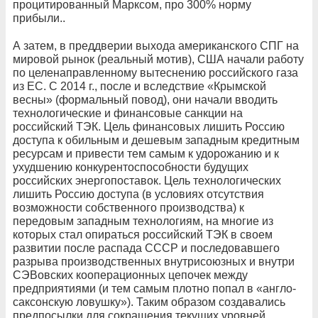
процитированный Марксом, про 300% норму
прибыли..
А затем, в преддверии выхода американского СПГ на
мировой рынок (реальный мотив), США начали работу
по целенаправленному вытеснению российского газа
из ЕС. С 2014 г., после и вследствие «Крымской
весны» (формальный повод), они начали вводить
технологические и финансовые санкции на
российский ТЭК. Цель финансовых лишить Россию
доступа к обильным и дешевым западным кредитным
ресурсам и привести тем самым к удорожанию и к
ухудшению конкурентоспособности будущих
российских энергопоставок. Цель технологических
лишить Россию доступа (в условиях отсутствия
возможности собственного производства) к
передовым западным технологиям, на многие из
которых стал опираться российский ТЭК в своем
развитии после распада СССР и последовавшего
разрыва производственных внутрисоюзных и внутри
СЭВовских кооперационных цепочек между
предприятиями (и тем самым плотно попал в «англо-
саксонскую ловушку»). Таким образом создавались
предпосылки для сокращения текущих уровней