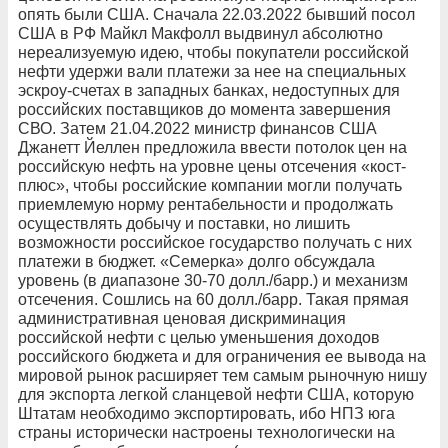
опять были США. Сначала 22.03.2022 бывший посол
США в РФ Майкл Макфолл выдвинул абсолютно
нереализуемую идею, чтобы покупатели российской
нефти удержи вали платежи за нее на специальных
эскроу-счетах в западных банках, недоступных для
российских поставщиков до момента завершения
СВО. Затем 21.04.2022 министр финансов США
Джанетт Йеллен предложила ввести потолок цен на
российскую нефть на уровне цены отсечения «кост-
плюс», чтобы российские компании могли получать
приемлемую норму рентабельности и продолжать
осуществлять добычу и поставки, но лишить
возможности российское государство получать с них
платежи в бюджет. «Семерка» долго обсуждала
уровень (в диапазоне 30-70 долл./барр.) и механизм
отсечения. Сошлись на 60 долл./барр. Такая прямая
административная ценовая дискриминация
российской нефти с целью уменьшения доходов
российского бюджета и для ограничения ее вывода на
мировой рынок расширяет тем самым рыночную нишу
для экспорта легкой сланцевой нефти США, которую
Штатам необходимо экспортировать, ибо НПЗ юга
страны исторически настроены технологически на