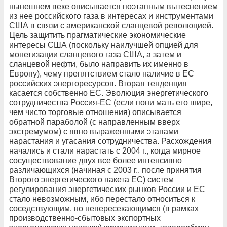
нынешнем веке описывается поэтапным вытеснением
из нее российского газа в интересах и инструментами
США в связи с американской сланцевой революцией.
Цель защитить прагматические экономические
интересы США (поскольку наилучшей опцией для
монетизации сланцевого газа США, а затем и
сланцевой нефти, было направить их именно в
Европу), чему препятствием стало наличие в ЕС
российских энергоресурсов. Вторая тенденция
касается собственно ЕС. Эволюция энергетического
сотрудничества Россия-ЕС (если пони мать его шире,
чем чисто торговые отношения) описывается
обратной параболой (с направленным вверх
экстремумом) с явно выраженными этапами
нарастания и угасания сотрудничества. Расхождения
начались и стали нарастать с 2004 г., когда мирное
сосуществование двух все более интенсивно
различающихся (начиная с 2003 г.. после принятия
Второго энергетического пакета ЕС) систем
регулирования энергетических рынков России и ЕС
стало невозможным, ибо перестало относиться к
соседствующим, но непересекающимся (в рамках
производственно-сбытовых экспортных