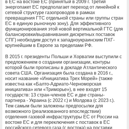
в ЕС на востоке ЕС (принятый в 2009 г. Третий
энергопакет ЕС предполагает переход от линейной к
сетевой структуре газопроводов в рамках
превращения ГТС отдельной страны или группы стран
ЕС в единую рыночную зону). Для эффективного
функционирования этой новой вертикальной ГТС (для
балансировки/выравнивания дискретных поставок
СПГ) необходим доступ к западноукраинским ПХГ-
крупнейшим в Европе за пределами РФ.
В 2015 г. президенты Польши и Хорватии выступили с
предложением о создании организации, контуры
которой были прописаны в докладе Атлантического
совета США. Организация была создана в 2016 г.,
носит название «Инициатива Трех Морей» (также
известна как «Балто-Адриато-Черноморская
инициатива» или «Триморье»), в нее входят 15
государств: 13 стран-членов ЕС и две страны-
партнера - Украина (с 2022 г.) и Молдова (с 2023 г.).
Тем самым были заложены предпосылки для
возможного (реализованного впоследствии)
отделения газовой инфраструктуры ЕС от России на
востоке ЕС и для переключения с поставок в ЕС
российского сетевого газа (с востока) на поставки