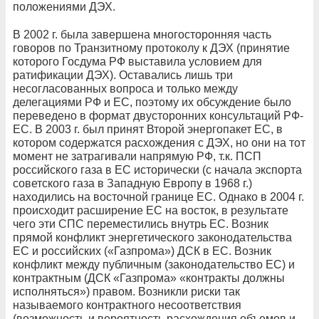
положениями ДЭХ.
В 2002 г. была завершена многосторонняя часть
говоров по Транзитному протоколу к ДЭХ (принятие
которого Госдума РФ выставила условием для
ратификации ДЭХ). Оставались лишь три
несогласованных вопроса и только между
делегациями РФ и ЕС, поэтому их обсуждение было
переведено в формат двусторонних консультаций РФ-
ЕС. В 2003 г. был принят Второй энергопакет ЕС, в
котором содержатся расхождения с ДЭХ, но они на тот
момент не затрагивали напрямую РФ, т.к. ПСП
российского газа в ЕС исторически (с начала экспорта
советского газа в Западную Европу в 1968 г.)
находились на восточной границе ЕС. Однако в 2004 г.
происходит расширение ЕС на восток, в результате
чего эти СПС переместились внутрь ЕС. Возник
прямой конфликт энергетического законодательства
ЕС и российских («Газпрома») ДСК в ЕС. Возник
конфликт между публичным (законодательство ЕС) и
контрактным (ДСК «Газпрома» «контракты должны
исполняться») правом. Возникли риски так
называемого контрактного несоответствия
(возможность и вероятность расхождения объемов и