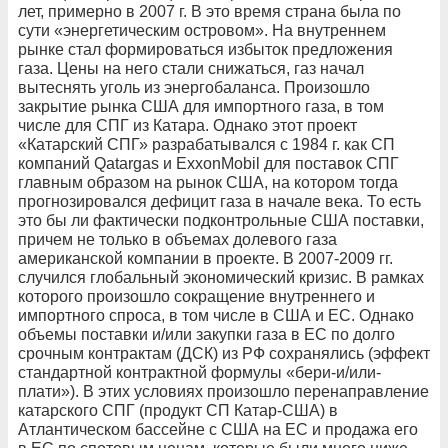
лет, примерно в 2007 г. В это время страна была по
сути «энергетическим островом». На внутреннем
рынке стал формироваться избыток предложения
газа. Цены на него стали снижаться, газ начал
вытеснять уголь из энергобаланса. Произошло
закрытие рынка США для импортного газа, в том
числе для СПГ из Катара. Однако этот проект
«Катарский СПГ» разрабатывался с 1984 г. как СП
компаний Qatargas и ExxonMobil для поставок СПГ
главным образом на рынок США, на котором тогда
прогнозировался дефицит газа в начале века. То есть
это бы ли фактически подконтрольные США поставки,
причем не только в объемах долевого газа
американской компании в проекте. В 2007-2009 гг.
случился глобальный экономический кризис. В рамках
которого произошло сокращение внутреннего и
импортного спроса, в том числе в США и ЕС. Однако
объемы поставки и/или закупки газа в ЕС по долго
срочным контрактам (ДСК) из РФ сохранялись (эффект
стандартной контрактной формулы «бери-и/или-
плати»). В этих условиях произошло перенаправление
катарского СПГ (продукт СП Катар-США) в
Атлантическом бассейне с США на ЕС и продажа его