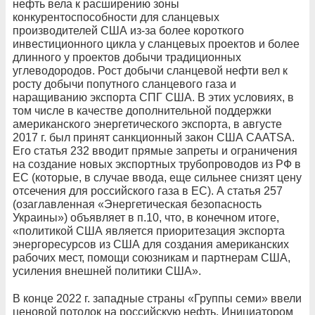
нефть вела к расширению зоны
конкурентоспособности для сланцевых
производителей США из-за более короткого
инвестиционного цикла у сланцевых проектов и более
длинного у проектов добычи традиционных
углеводородов. Рост добычи сланцевой нефти вел к
росту добычи попутного сланцевого газа и
наращиванию экспорта СПГ США. В этих условиях, в
том числе в качестве дополнительной поддержки
американского энергетического экспорта, в августе
2017 г. был принят санкционный закон США CAATSA.
Его статья 232 вводит прямые запреты и ограничения
на создание новых экспортных трубопроводов из РФ в
ЕС (которые, в случае ввода, еще сильнее снизят цену
отсечения для российского газа в ЕС). А статья 257
(озаглавленная «Энергетическая безопасность
Украины») объявляет в п.10, что, в конечном итоге,
«политикой США является приоритезация экспорта
энергоресурсов из США для создания американских
рабочих мест, помощи союзникам и партнерам США,
усиления внешней политики США».
В конце 2022 г. западные страны «Группы семи» ввели
ценовой потолок на российскую нефть. Инициатором