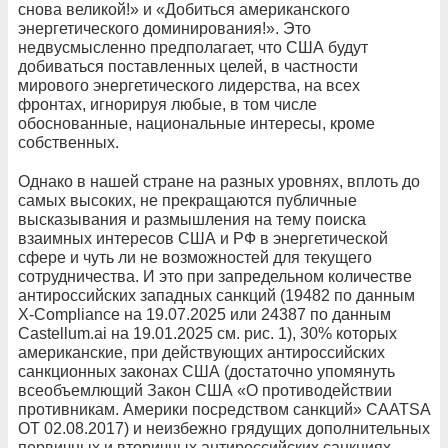
снова великой!» и «Добиться американского
энергетического доминирования!». Это
недвусмысленно предполагает, что США будут
добиваться поставленных целей, в частности
мирового энергетического лидерства, на всех
фронтах, игнорируя любые, в том числе
обоснованные, национальные интересы, кроме
собственных.
Однако в нашей стране на разных уровнях, вплоть до
самых высоких, не прекращаются публичные
высказывания и размышления на тему поиска
взаимных интересов США и РФ в энергетической
сфере и чуть ли не возможностей для текущего
сотрудничества. И это при запредельном количестве
антироссийских западных санкций (19482 по данным
Х-Соmpliance на 19.07.2025 или 24387 по данным
Castellum.аі на 19.01.2025 см. рис. 1), 30% которых
американские, при действующих антироссийских
санкционных законах США (достаточно упомянуть
всеобъемлющий Закон США «О противодействии
противникам. Америки посредством санкций» CAATSA
OT 02.08.2017) и неизбежно грядущих дополнительных
первичных и вторичных антироссийских санкциях