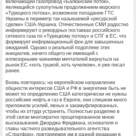
включающей газопровод «Балканский поток»,
являющийся сухопутным продолжением морского
«Турецкого потока», возможное попадание ГТС
Украины в периметр так называемой «ресурсной
сделки» США-Украина. Отечественные СМИ радостно
информируют о рекордных поставках российского
сетевого газа по «Турецкому потоку» и СПГ в ЕС, что
формирует информационный фон для завышенных
ожиданий. Однако о реальной подоплеке этих
инициатив, ничего общего не имеющей с
иллюзорными чаяниями мечтателей вернуться на
рынок ЕС «хоть тушкой, хоть чучелком», я уже писал
ранее.
Вновь повторюсь: на европейском направлении
общности интересов США и РФ в энергетике быть не
может по определению США категорически не нужны
российские нефть и газ в Европе, они слишком много
приложили усилий, явных и закамуфлированных,
чтобы их оттуда устранить. Полностью разделяю в
этой связи многократно процитированное мною
высказывание Джорджа Фридмана, основателя и
главы частного разведывательного агентства
«Стратфор», повторяемое им в разной редакции в