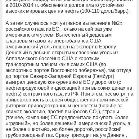
в 2010-2014 гг. обеспечили долгое плато устойчиво
высоких мировых цен на нефть (100-110 долл./барр.).
А затем случилось «ситуативное вытеснение №2»
российского газа из ЕС, только на сей раз уже
американским углем. Вытесненный дешевым
сланцевым газом из энергобаланса США
американский уголь пошел на экспорт в Европу.
Дешевый в добыче открытым способом уголь из
Аппалачского бассейна США с коротким
транспортным плечом как в самих США (до
экспортных портов Восточного побережья), так оттуда
до портов Северо-Западной Европы (Гамбург)
выиграл ценовую конкуренцию в ЕС у дорогого (с
нефтепродуктовой индексацией при высоких ценах на
нефть) контрактного газа из РФ. При этом, несмотря на
приверженность в своей общественно-политической
риторике природоохранным ценностям (борьбе за
климат, экологию, против выбросов СО₂), страны
(точнее, компании) ЕС предпочитали покупать более
«грязный», но более дешевый, американский уголь, а
не более «чистый», но более дорогой, российский
трубопроводный газ. Сразу приходит на ум Даннинг,