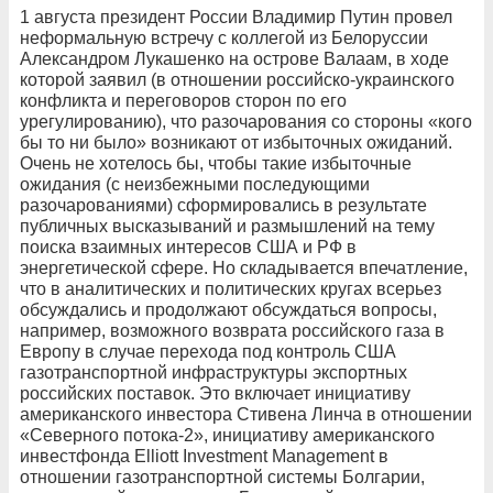
1 августа президент России Владимир Путин провел
неформальную встречу с коллегой из Белоруссии
Александром Лукашенко на острове Валаам, в ходе
которой заявил (в отношении российско-украинского
конфликта и переговоров сторон по его
урегулированию), что разочарования со стороны «кого
бы то ни было» возникают от избыточных ожиданий.
Очень не хотелось бы, чтобы такие избыточные
ожидания (с неизбежными последующими
разочарованиями) сформировались в результате
публичных высказываний и размышлений на тему
поиска взаимных интересов США и РФ в
энергетической сфере. Но складывается впечатление,
что в аналитических и политических кругах всерьез
обсуждались и продолжают обсуждаться вопросы,
например, возможного возврата российского газа в
Европу в случае перехода под контроль США
газотранспортной инфраструктуры экспортных
российских поставок. Это включает инициативу
американского инвестора Стивена Линча в отношении
«Северного потока-2», инициативу американского
инвестфонда Elliott Investment Management в
отношении газотранспортной системы Болгарии,