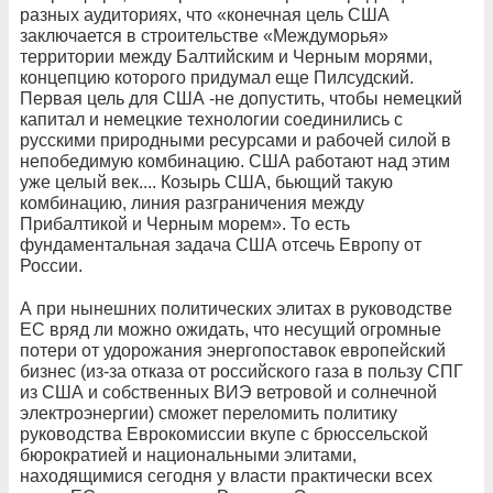
разных аудиториях, что «конечная цель США
заключается в строительстве «Междуморья»
территории между Балтийским и Черным морями,
концепцию которого придумал еще Пилсудский.
Первая цель для США -не допустить, чтобы немецкий
капитал и немецкие технологии соединились с
русскими природными ресурсами и рабочей силой в
непобедимую комбинацию. США работают над этим
уже целый век.... Козырь США, бьющий такую
комбинацию, линия разграничения между
Прибалтикой и Черным морем». То есть
фундаментальная задача США отсечь Европу от
России.
А при нынешних политических элитах в руководстве
ЕС вряд ли можно ожидать, что несущий огромные
потери от удорожания энергопоставок европейский
бизнес (из-за отказа от российского газа в пользу СПГ
из США и собственных ВИЭ ветровой и солнечной
электроэнергии) сможет переломить политику
руководства Еврокомиссии вкупе с брюссельской
бюрократией и национальными элитами,
находящимися сегодня у власти практически всех