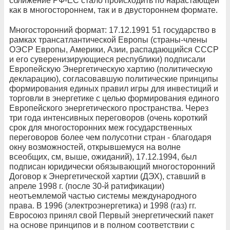
сближение РФ-ЕС стало происходить по нарастающей
как в многостороннем, так и в двустороннем формате.
Многосторонний формат: 17.12.1991 51 государство в
рамках трансатлантической Европы (страны-члены
ОЭСР Европы, Америки, Азии, распадающийся СССР
и его суверенизирующиеся республики) подписали
Европейскую Энергетическую хартию (политическую
декларацию), согласовавшую политические принципы
формирования единых правил игры для инвестиций и
торговли в энергетике с целью формирования единого
Европейского энергетического пространства. Через
три года интенсивных переговоров (очень короткий
срок для многосторонних меж государственных
переговоров более чем полусотни стран - благодаря
окну возможностей, открывшемуся на волне
всеобщих, см, выше, ожиданий), 17.12.1994, был
подписан юридически обязывающий многосторонний
Договор к Энергетической хартии (ДЭХ), ставший в
апреле 1998 г. (после 30-й ратификации)
неотъемлемой частью системы международного
права. В 1996 (электроэнергетика) и 1998 (газ) гг.
Евросоюз принял свой Первый энергетический пакет
на основе принципов и в полном соответствии с