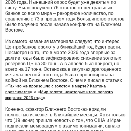
2026 года. Нынешний опрос будет уже девятым по
счету. Было получено 76 ответов от центральных
банков со всего мира – рекордное количество, по
сравнению с 73 в прошлом году. Большинство ответов
было получено после начала конфликта на Ближнем
Востоке.
Из самого названия материала следует, что интерес
Центробанков к золоту в ближайший год будет расти.
Несмотря на то, что в марте 2026 года впервые за
долгие годы было зафиксировано снижение золотых
резервов ЦБ на 30 тонн. А в апреле был прирост, но
всего на 17 тонн. Остановка в закупках драгоценного
металла весной этого года была спровоцирована
войной на Ближнем Востоке. О чем я писал в статьях
«
Так что же произошло с золотом в марте? Картина
» и «
проясняется
Мир золота: некоторые итоги первого
».
квартала 2026 года
Конечно, «фактор Ближнего Востока» вряд ли
полностью исчезнет в ближайшие месяцы. Хотя только
что (19 июня) пришла новость о том, что США и Иран
подписали меморандум о взаимопонимании, однако