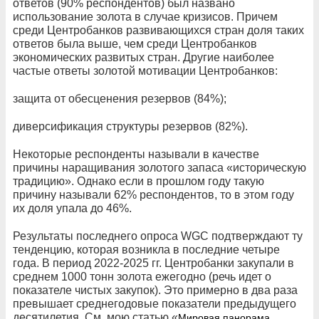
ответов (90% респондентов) был названо
использование золота в случае кризисов. Причем
среди Центробанков развивающихся стран доля таких
ответов была выше, чем среди Центробанков
экономических развитых стран. Другие наиболее
частые ответы золотой мотивации Центробанков:
защита от обесценения резервов (84%);
диверсификация структуры резервов (82%).
Некоторые респонденты называли в качестве
причины наращивания золотого запаса «историческую
традицию». Однако если в прошлом году такую
причину называли 62% респондентов, то в этом году
их доля упала до 46%.
Результаты последнего опроса WGC подтверждают ту
тенденцию, которая возникла в последние четыре
года. В период 2022-2025 гг. Центробанки закупали в
среднем 1000 тонн золота ежегодно (речь идет о
показателе чистых закупок). Это примерно в два раза
превышает среднегодовые показатели предыдущего
десятилетия. См. мою статью «
Мировая панорама