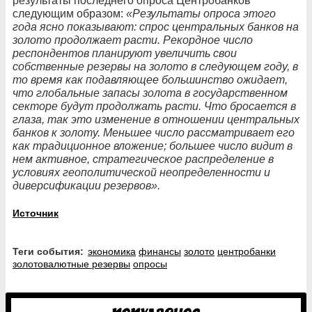
результаты последнего опроса Центробанков
следующим образом:
«Результаты опроса этого
года ясно показывают: спрос центральных банков на
золото продолжает расти. Рекордное число
респондентов планируют увеличить свои
собственные резервы на золото в следующем году, в
то время как подавляющее большинство ожидает,
что глобальные запасы золота в государственном
секторе будут продолжать расти. Что бросается в
глаза, так это изменение в отношении центральных
банков к золоту. Меньшее число рассматривает его
как традиционное вложение; большее число видит в
нем активное, стратегическое распределение в
условиях геополитической неопределенности и
диверсификации резервов».
Источник
Теги события:
экономика
финансы
золото
центробанки
золотовалютные резервы
опросы