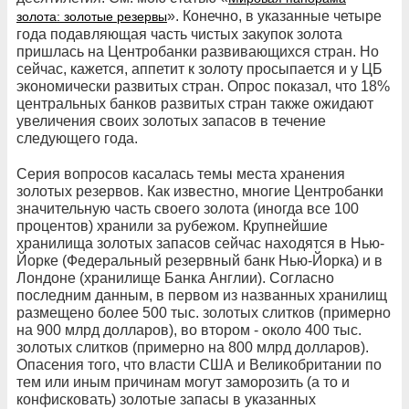
». Конечно, в указанные четыре
золота: золотые резервы
года подавляющая часть чистых закупок золота
пришлась на Центробанки развивающихся стран. Но
сейчас, кажется, аппетит к золоту просыпается и у ЦБ
экономически развитых стран. Опрос показал, что 18%
центральных банков развитых стран также ожидают
увеличения своих золотых запасов в течение
следующего года.
Серия вопросов касалась темы места хранения
золотых резервов. Как известно, многие Центробанки
значительную часть своего золота (иногда все 100
процентов) хранили за рубежом. Крупнейшие
хранилища золотых запасов сейчас находятся в Нью-
Йорке (Федеральный резервный банк Нью-Йорка) и в
Лондоне (хранилище Банка Англии). Согласно
последним данным, в первом из названных хранилищ
размещено более 500 тыс. золотых слитков (примерно
на 900 млрд долларов), во втором - около 400 тыс.
золотых слитков (примерно на 800 млрд долларов).
Опасения того, что власти США и Великобритании по
тем или иным причинам могут заморозить (а то и
конфисковать) золотые запасы в указанных