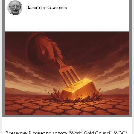
Валентин Катасонов
Всемирный совет по золоту (World Gold Council, WGC)