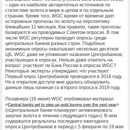
– один из наиболее авторитетных источников по
статистике золота в мире в целом и по отдельным
странам. Кроме того, WGC время от времени дает
осторожные прогнозы по золоту на перспективу
ближайших 12 месяцев. Как правило, такие прогнозы
базируются на проводимых Советом опросах. В том
числе WGC регулярно проводит опросы среди
центральных банков разных стран. Подобные
анонимные опросы охватывают несколько десятков
ЦБ. WGC даже не упоминает названия Центробанков,
участвующих в опросах. Нельзя даже ответить на
вопрос: участвует ли Банк России в опросах WGC?
Некоторые эксперты утверждают, что участвует.
Первый опрос Центробанков проводился в 2018 году.
Но в открытом доступе мне удалось обнаружить
данные лишь начиная со второго опроса в 2019 году.
Позавчера (16 июня) WGC опубликовал материал
«
»
Central banks set to step up gold buying over the next year
(«Центральные банки планируют активизировать
закупки золота в течение следующего года»). В нем
содержатся результаты последнего ежегодного
опроса Центробанков в период с 5 февраля по 19 мая