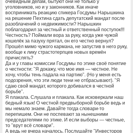
очевидным делам, бытуют они не только у
уголовников, но и у законников. Как иначе
воспринимать реакцию спикера Госдумы Нарышкина
на решение Пехтина сдать депутатский мандат после
разоблачений о недвижимости? Нарышкин
поблагодарил за честный и ответственный поступок!!!
Честность? Поймали вора за руку, когда уже чужой
кошелёк за пазуху прятал, он его честно вернул?
Прошёл мимо чужого кармана, не запустив в него руку,
вообще к лику страстотерпцев новых времён
причислять?
Да и у главы комиссии Госдумы по этике своё понятие
о честности: "Я докажу, что мое имя — честное. Не
хочу, чтобы тень падала на партию". (Но у меня есть
подозрения, что эти люди тени не отбрасывают). "Я
сдаю свой мандат, которого добивался в честной
борьбе".
Я плакала. Слушала и плакала. Как исковеркали наш
бедный язык! О честной предвыборной борьбе ведь и
мы немало знаем. Давайте тогда словари-то
перепишем. Они не поспевают за нынешними
председателями по этике. И если выборы — честные,
то "врут всё словари".
А ведь не вчера началось. Послушайте "Инвесторов