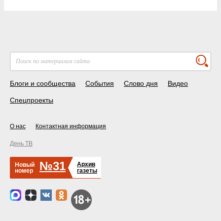
Блоги и сообщества
События
Слово дня
Видео
Спецпроекты
О нас
Контактная информация
День ТВ
№31
Архив
Новый
номер
газеты