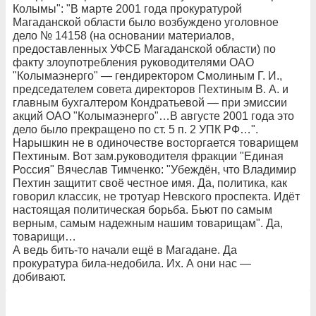
Колымы": "В марте 2001 года прокуратурой
Магаданской области было возбуждено уголовное
дело № 14158 (на основании материалов,
предоставленных УФСБ Магаданской области) по
факту злоупотребления руководителями ОАО
"Колымаэнерго" — гендиректором Смолиным Г. И.,
председателем совета директоров Пехтиным В. А. и
главным бухгалтером Кондратьевой — при эмиссии
акций ОАО "Колымаэнерго"…В августе 2001 года это
дело было прекращено по ст. 5 п. 2 УПК РФ…".
Нарышкин не в одиночестве восторгается товарищем
Пехтиным. Вот зам.руководителя фракции "Единая
Россия" Вячеслав Тимченко: "Убеждён, что Владимир
Пехтин защитит своё честное имя. Да, политика, как
говорил классик, не тротуар Невского проспекта. Идёт
настоящая политическая борьба. Бьют по самым
верным, самым надежным нашим товарищам". Да,
товарищи…
А ведь бить-то начали ещё в Магадане. Да
прокуратура била-недобила. Их. А они нас —
добивают.