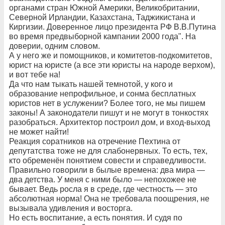
органами стран Южной Америки, Великобритании,
Северной Ирландии, Казахстана, Таджикистана и
Киргизии. Доверенное лицо президента РФ В.В.Путина
во время предвыборной кампании 2000 года". На
доверии, одним словом.
А у него же и помощников, и комитетов-подкомитетов,
юрист на юристе (а все эти юристы на народе верхом),
и вот тебе на!
Да что нам тыкать нашей темнотой, у кого и
образование непрофильное, и сонма бесплатных
юристов нет в услужении? Более того, не мы пишем
законы! А законодатели пишут и не могут в тонкостях
разобраться. Архитектор построил дом, и вход-выход
не может найти!
Реакция соратников на отречение Пехтина от
депутатства тоже не для слабонервных. То есть, тех,
кто обременён понятием совести и справедливости.
Правильно говорили в былые времена: два мира —
два детства. У меня с ними было — непохожее не
бывает. Ведь росла я в среде, где честность — это
абсолютная норма! Она не требовала поощрения, не
вызывала удивления и восторга.
Но есть воспитание, а есть понятия. И судя по