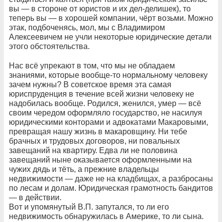
вы — в стороне от юристов и их дел-делишек), то
теперь вы — в хорошей компании, чёрт возьми. Можно
этак, подбоченясь, мол, мы с Владимиром
Алексеевичем не учли некоторые юридические детали
этого обстоятельства.
Нас всё упрекают в том, что мы не обладаем
знаниями, которые вообще-то нормальному человеку
зачем нужны? В советское время эта самая
юриспруденция в течение всей жизни человеку не
надобилась вообще. Родился, женился, умер — всё
своим чередом оформляло государство, не насилуя
юридическими конторами и адвокатами Макаровыми,
превращая нашу жизнь в макаровщину. Ни тебе
брачных и трудовых договоров, ни повальных
завещаний на квартиру. Едва ли не половина
завещаний ныне оказывается оформленными на
чужих дядь и тёть, а прежние владельцы
недвижимости — даже не на кладбищах, а разбросаны
по лесам и долам. Юридическая грамотность бандитов
— в действии.
Вот и упомянутый В.П. запутался, то ли его
недвижимость обнаружилась в Америке, то ли сына.