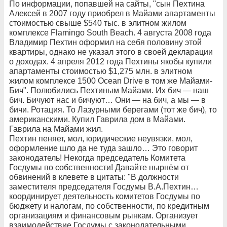
По информации, попавшей на сайты, "сын Пехтина
Алексей в 2007 году приобрел в Майами апартаменты
стоимостью свыше $540 тыс. в элитном жилом
комплексе Flamingo South Beach. 4 августа 2008 года
Владимир Пехтин оформил на себя половину этой
квартиры, однако не указал этого в своей декларации
о доходах. 4 апреля 2012 года Пехтины якобы купили
апартаменты стоимостью $1,275 млн. в элитном
жилом комплексе 1500 Ocean Drive в том же Майами-
Бич". Полюбились Пехтиным Майами. Их бич — наш
бич. Бичуют нас и бичуют… Они — на бич, а мы — в
бичи. Ротация. То Лазурными берегами (тот же бич), то
американскими. Купил Гаврила дом в Майами.
Гаврила на Майами жил.
Пехтин пеняет, мол, юридические неувязки, мол,
оформление шло да не туда зашло… Это говорит
законодатель! Некогда председатель Комитета
Госдумы по собственности! Давайте нырнём от
обвинений в клевете в цитаты: "В должности
заместителя председателя Госдумы В.А.Пехтин…
координирует деятельность комитетов Госдумы по
бюджету и налогам, по собственности, по кредитным
организациям и финансовым рынкам. Организует
взаимодействие Госдумы с законодательными