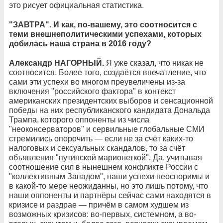
это рисует официальная статистика.
"ЗАВТРА". И как, по-вашему, это соотносится с
теми внешнеполитическими успехами, которых
добилась наша страна в 2016 году?
Александр НАГОРНЫЙ.
Я уже сказал, что никак не
соотносится. Более того, создаётся впечатление, что
сами эти успехи во многом преувеличены из-за
включения "российского фактора" в контекст
американских президентских выборов и сенсационной
победы на них республиканского кандидата Дональда
Трампа, которого оппоненты из числа
"неоконсерваторов" и сервильные глобальные СМИ
стремились опорочить — если не за счёт каких-то
налоговых и сексуальных скандалов, то за счёт
объявления "путинской марионеткой". Да, учитывая
соотношение сил в нынешнем конфликте России с
"коллективным Западом", наши успехи неоспоримы и
в какой-то мере неожиданны, но это лишь потому, что
наши оппоненты и партнёры сейчас сами находятся в
кризисе и раздрае — причём в самом худшем из
возможных кризисов: во-первых, системном, а во-