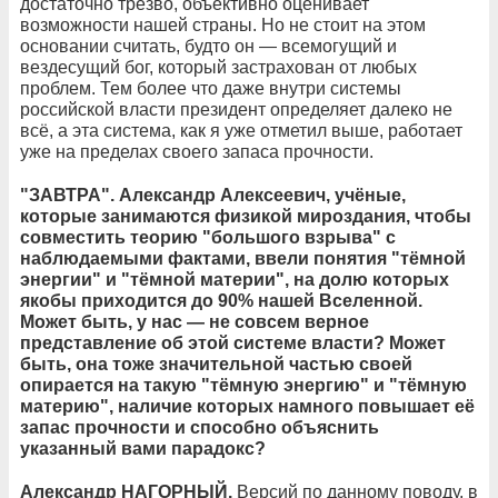
достаточно трезво, объективно оценивает
возможности нашей страны. Но не стоит на этом
основании считать, будто он — всемогущий и
вездесущий бог, который застрахован от любых
проблем. Тем более что даже внутри системы
российской власти президент определяет далеко не
всё, а эта система, как я уже отметил выше, работает
уже на пределах своего запаса прочности.
"ЗАВТРА". Александр Алексеевич, учёные,
которые занимаются физикой мироздания, чтобы
совместить теорию "большого взрыва" с
наблюдаемыми фактами, ввели понятия "тёмной
энергии" и "тёмной материи", на долю которых
якобы приходится до 90% нашей Вселенной.
Может быть, у нас
— не совсем верное
представление об этой системе власти? Может
быть, она тоже значительной частью своей
опирается на такую "тёмную энергию" и "тёмную
материю", наличие которых намного повышает её
запас прочности и способно объяснить
указанный вами парадокс?
Александр НАГОРНЫЙ.
Версий по данному поводу, в