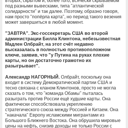
вторых, скрытом и, более того, всячески скрываемом
под разными вывесками, типа "атлантической
солидарности" и так далее. Поэтому, образно говоря,
нам просто "попёрла карта", но период такого везения
может завершиться в любой момент.
"ЗАВТРА". Экс-госсекретарь США во второй
администрации Билла Клинтона, небезызвестная
Мадлен Олбрайт, на этот счёт недавно
высказалась в полностью противоположном
ключе, заявив, что "у Путина на руках плохие
карты, но он достаточно грамотно их
разыгрывает".
Александр НАГОРНЫЙ.
Олбрайт, поскольку она
входит в систему Демократической партии США и
тесно связана с кланом Клинтонов, просто не могла
сказать о том, что "команда Обамы" пыталась
разыграть против России ещё худшие карты. Она
фактически способствовала укреплению
стратегического союза между Россией и Китаем. Она
"накачала" Европу исламскими мигрантами из
Большого Ближнего Востока. Она обрушила мировые
цены на нефть, снизив доходы не только России с