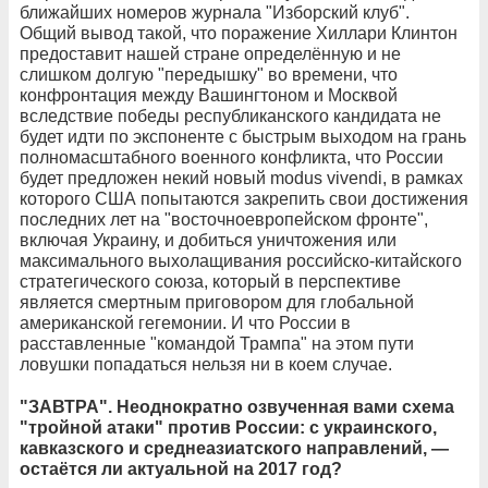
ближайших номеров журнала "Изборский клуб".
Общий вывод такой, что поражение Хиллари Клинтон
предоставит нашей стране определённую и не
слишком долгую "передышку" во времени, что
конфронтация между Вашингтоном и Москвой
вследствие победы республиканского кандидата не
будет идти по экспоненте с быстрым выходом на грань
полномасштабного военного конфликта, что России
будет предложен некий новый modus vivendi, в рамках
которого США попытаются закрепить свои достижения
последних лет на "восточноевропейском фронте",
включая Украину, и добиться уничтожения или
максимального выхолащивания российско-китайского
стратегического союза, который в перспективе
является смертным приговором для глобальной
американской гегемонии. И что России в
расставленные "командой Трампа" на этом пути
ловушки попадаться нельзя ни в коем случае.
"ЗАВТРА". Неоднократно озвученная вами схема
"тройной атаки" против России: с украинского,
кавказского и среднеазиатского направлений,
—
остаётся ли актуальной на 2017 год?