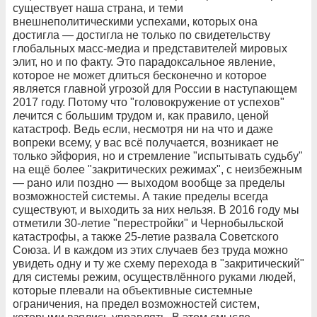
существует наша страна, и теми
внешнеполитическими успехами, которых она
достигла — достигла не только по свидетельству
глобальных масс-медиа и представителей мировых
элит, но и по факту. Это парадоксальное явление,
которое не может длиться бесконечно и которое
является главной угрозой для России в наступающем
2017 году. Потому что "головокружение от успехов"
лечится с большим трудом и, как правило, ценой
катастроф. Ведь если, несмотря ни на что и даже
вопреки всему, у вас всё получается, возникает не
только эйфория, но и стремление "испытывать судьбу"
на ещё более "закритических режимах", с неизбежным
— рано или поздно — выходом вообще за пределы
возможностей системы. А такие пределы всегда
существуют, и выходить за них нельзя. В 2016 году мы
отметили 30-летие "перестройки" и Чернобыльской
катастрофы, а также 25-летие развала Советского
Союза. И в каждом из этих случаев без труда можно
увидеть одну и ту же схему перехода в "закритический"
для системы режим, осуществлённого руками людей,
которые плевали на объективные системные
ограничения, на предел возможностей систем,