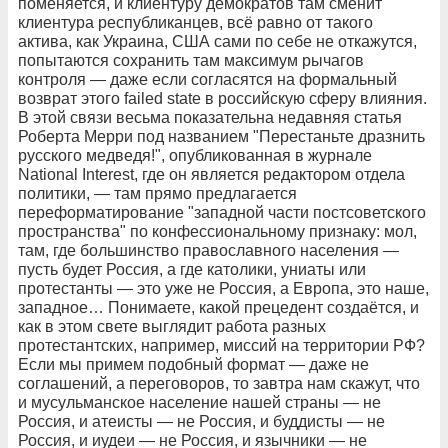
поменяется, и клиентуру демократов там сменит
клиентура республиканцев, всё равно от такого
актива, как Украина, США сами по себе не откажутся,
попытаются сохранить там максимум рычагов
контроля — даже если согласятся на формальный
возврат этого failed state в российскую сферу влияния.
В этой связи весьма показательна недавняя статья
Роберта Мерри под названием "Перестаньте дразнить
русского медведя!", опубликованная в журнале
National Interest, где он является редактором отдела
политики, — там прямо предлагается
переформатирование "западной части постсоветского
пространства" по конфессиональному признаку: мол,
там, где большинство православного населения —
пусть будет Россия, а где католики, униаты или
протестанты — это уже не Россия, а Европа, это наше,
западное… Понимаете, какой прецедент создаётся, и
как в этом свете выглядит работа разных
протестантских, например, миссий на территории РФ?
Если мы примем подобный формат — даже не
соглашений, а переговоров, то завтра нам скажут, что
и мусульманское население нашей страны — не
Россия, и атеисты — не Россия, и буддисты — не
Россия, и иудеи — не Россия, и язычники — не