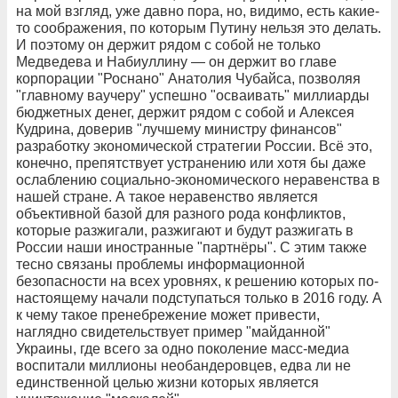
на мой взгляд, уже давно пора, но, видимо, есть какие-
то соображения, по которым Путину нельзя это делать.
И поэтому он держит рядом с собой не только
Медведева и Набиуллину — он держит во главе
корпорации "Роснано" Анатолия Чубайса, позволяя
"главному ваучеру" успешно "осваивать" миллиарды
бюджетных денег, держит рядом с собой и Алексея
Кудрина, доверив "лучшему министру финансов"
разработку экономической стратегии России. Всё это,
конечно, препятствует устранению или хотя бы даже
ослаблению социально-экономического неравенства в
нашей стране. А такое неравенство является
объективной базой для разного рода конфликтов,
которые разжигали, разжигают и будут разжигать в
России наши иностранные "партнёры". С этим также
тесно связаны проблемы информационной
безопасности на всех уровнях, к решению которых по-
настоящему начали подступаться только в 2016 году. А
к чему такое пренебрежение может привести,
наглядно свидетельствует пример "майданной"
Украины, где всего за одно поколение масс-медиа
воспитали миллионы необандеровцев, едва ли не
единственной целью жизни которых является