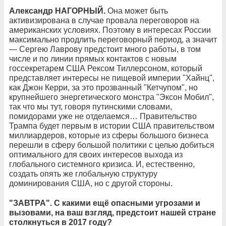
Александр НАГОРНЫЙ.
Она может быть
активизирована в случае провала переговоров на
американских условиях. Поэтому в интересах России
максимально продлить переговорный период, а значит
— Сергею Лаврову предстоит много работы, в том
числе и по линии прямых контактов с новым
госсекретарем США Рексом Тиллерсоном, который
представляет интересы не пищевой империи "Хайнц",
как Джон Керри, за это прозванный "Кетчупом", но
крупнейшего энергетического монстра "Эксон Мобил",
так что мы тут, говоря путинскими словами,
помидорами уже не отделаемся… Правительство
Трампа будет первым в истории США правительством
миллиардеров, которые из сферы большого бизнеса
перешли в сферу большой политики с целью добиться
оптимального для своих интересов выхода из
глобального системного кризиса. И, естественно,
создать опять же глобальную структуру
доминирования США, но с другой стороны.
"ЗАВТРА". С какими ещё опасными угрозами и
вызовами, на ваш взгляд, предстоит нашей стране
столкнуться в 2017 году?