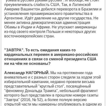
"убивать русских руками русских". И вообще, не стоит
преувеличивать слабость США. Так, в Латинской
Америке Вашингтон добился переворота в Бразилии и
установления проамериканского правительства в
Аргентине. Идёт давление на другие государства. Не
менее активна демократическая администрация
Обамы в Индии и Африке. Не упускают американцы
из‑под своего контроля Польши и некоторых других
восточноевропейских стран.
"ЗАВТРА". То есть ожидания каких-то
кардинальных перемен в американо-российских
отношениях в связи со сменой президента США
ни на чём не основаны?
Александр НАГОРНЫЙ.
Мы на протяжении года
внимательно и с разных сторон следили за ходом этой
избирательной кампании, недавно провели весьма
представительный "круглый стол", посвящённый
"феномену Дональда Трампа", небольшой фрагмент
которого был представлен в прошлом номере газеты
"Завтра" (2016, № 52), а более полную версию
открытой части мы намерены опубликовать в одном из