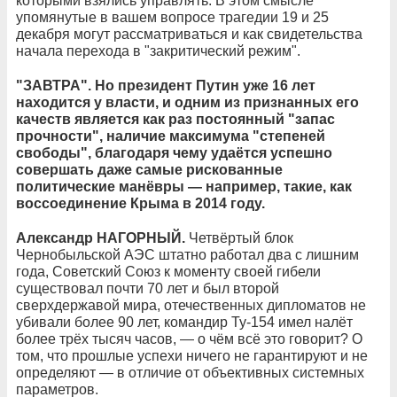
которыми взялись управлять. В этом смысле
упомянутые в вашем вопросе трагедии 19 и 25
декабря могут рассматриваться и как свидетельства
начала перехода в "закритический режим".
"ЗАВТРА". Но президент Путин уже 16 лет
находится у власти, и одним из признанных его
качеств является как раз постоянный "запас
прочности", наличие максимума "степеней
свободы", благодаря чему удаётся успешно
совершать даже самые рискованные
политические манёвры
— например, такие, как
воссоединение Крыма в 2014 году.
Александр НАГОРНЫЙ.
Четвёртый блок
Чернобыльской АЭС штатно работал два с лишним
года, Советский Союз к моменту своей гибели
существовал почти 70 лет и был второй
сверхдержавой мира, отечественных дипломатов не
убивали более 90 лет, командир Ту-154 имел налёт
более трёх тысяч часов, — о чём всё это говорит? О
том, что прошлые успехи ничего не гарантируют и не
определяют — в отличие от объективных системных
параметров.