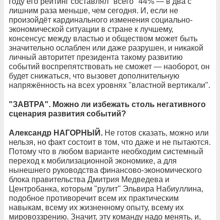
году его рейтинг составлял "всего" 44% — в два с
лишним раза меньше, чем сегодня. И, если не
произойдёт кардинального изменения социально-
экономической ситуации в стране к лучшему,
консенсус между властью и обществом может быть
значительно ослаблен или даже разрушен, и никакой
личный авторитет президента такому развитию
событий воспрепятствовать не сможет — наоборот, он
будет снижаться, что вызовет дополнительную
напряжённость на всех уровнях "властной вертикали".
"ЗАВТРА". Можно ли избежать столь негативного
сценария развития событий?
Александр НАГОРНЫЙ.
Не готов сказать, можно или
нельзя, но факт состоит в том, что даже и не пытаются.
Потому что в любом варианте необходим системный
переход к мобилизационной экономике, а для
нынешнего руководства финансово-экономического
блока правительства Дмитрия Медведева и
Центробанка, которым "рулит" Эльвира Набиуллина,
подобное противоречит всем их практическим
навыкам, всему их жизненному опыту, всему их
мировоззрению. Значит, эту команду надо менять, и,