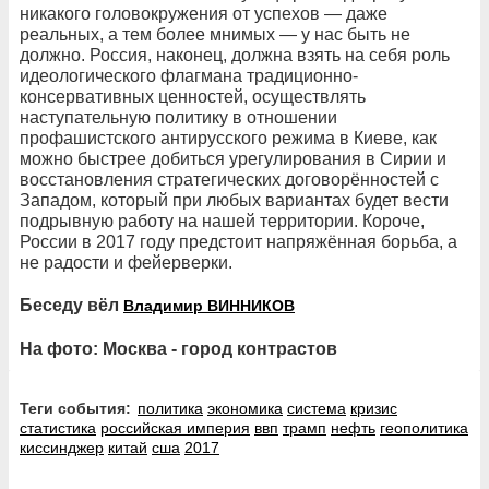
никакого головокружения от успехов — даже
реальных, а тем более мнимых — у нас быть не
должно. Россия, наконец, должна взять на себя роль
идеологического флагмана традиционно-
консервативных ценностей, осуществлять
наступательную политику в отношении
профашистского антирусского режима в Киеве, как
можно быстрее добиться урегулирования в Сирии и
восстановления стратегических договорённостей с
Западом, который при любых вариантах будет вести
подрывную работу на нашей территории. Короче,
России в 2017 году предстоит напряжённая борьба, а
не радости и фейерверки.
Беседу вёл
Владимир ВИННИКОВ
На фото: Москва - город контрастов
Теги события:
политика
экономика
система
кризис
статистика
российская империя
ввп
трамп
нефть
геополитика
киссинджер
китай
сша
2017