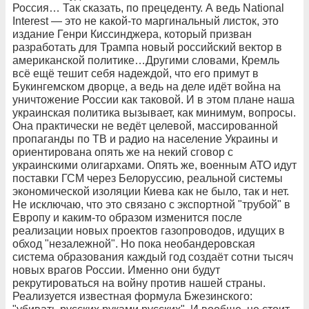
Россия… Так сказать, по прецеденту. А ведь National
Interest — это не какой-то маргинальный листок, это
издание Генри Киссинджера, который призван
разработать для Трампа новый российский вектор в
американской политике…Другими словами, Кремль
всё ещё тешит себя надеждой, что его примут в
Букингемском дворце, а ведь на деле идёт война на
уничтожение России как таковой. И в этом плане наша
украинская политика вызывает, как минимум, вопросы.
Она практически не ведёт целевой, массированной
пропаганды по ТВ и радио на население Украины и
ориентирована опять же на некий сговор с
украинскими олигархами. Опять же, военным АТО идут
поставки ГСМ через Белоруссию, реальной системы
экономической изоляции Киева как не было, так и нет.
Не исключаю, что это связано с экспортной "трубой" в
Европу и каким-то образом изменится после
реализации новых проектов газопроводов, идущих в
обход "незалежной". Но пока необандеровская
система образования каждый год создаёт сотни тысяч
новых врагов России. Именно они будут
рекрутироваться на войну против нашей страны.
Реализуется известная формула Бжезинского: