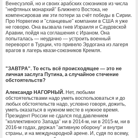
Венесуэлой, но и своих арабских союзников из числа
"нефтяных монархий" Ближнего Востока, не
компенсировав им эти потери за счёт победы в Сирии.
Про Норвегию и "сланцевые" компании в США я уже
не говорю. Она вызвала гнев Израиля и Саудовской
Аравии, пойдя на соглашения с Ираном. Она
попыталась — неудачно — устроить военный
переворот в Турции, что привело Эрдогана из лагеря
врагов в лагерь квази-союзников Кремля.
"ЗАВТРА". То есть всё происходящее
— это не
личная заслуга Путина, а случайное стечение
обстоятельств?
Александр НАГОРНЫЙ.
Нет, любыми
обстоятельствами надо уметь воспользоваться и до
любых обстоятельств надо, условно говоря, дожить,
уметь оказаться в нужном месте в нужное время.
Президент России не сдался под давлением
"коллективного Запада" ни в 2014-м, ни в 2015-м, ни в
2016-м годах, держал "активную оборону" и внутри
страны, и на международной арене. И, судя по всему,