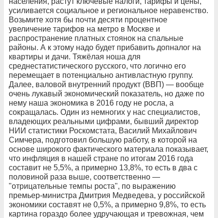
населения, растут ключевые налоги, тарифы и цены,
усиливается социальное и региональное неравенство.
Возьмите хотя бы почти десяти процентное
увеличение тарифов на метро в Москве и
распространение платных стоянок на спальные
районы. А к этому надо будет прибавить допналог на
квартиры и дачи. Тяжёлая ноша для
среднестатистического русского, что логично его
перемещает в потенциально антивластную группу.
Далее, валовой внутренний продукт (ВВП) — вообще
очень лукавый экономический показатель, но даже по
нему наша экономика в 2016 году не росла, а
сокращалась. Один из немногих у нас специалистов,
владеющих реальными цифрами, бывший директор
НИИ статистики Роскомстата, Василий Михайлович
Симчера, подготовил большую работу, в которой на
основе широкого фактического материала показывает,
что инфляция в нашей стране по итогам 2016 года
составит не 5,5%, а примерно 13,8%, то есть в два с
половиной раза выше, соответственно —
"отрицательные темпы роста", по выражению
премьер-министра Дмитрия Медведева, у российской
экономики составят не 0,5%, а примерно 9,8%, то есть
картина гораздо более удручающая и тревожная, чем