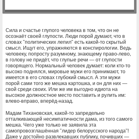
Сила и счастье глупого человека в том, что он не
осознаёт своей глупости. Люди порой думают, что в
словах "политических лепил" есть какой-то скрытый
смысл. Ищут его, упражняются в конспирологии. Ведь
человеку, попросту разумному, знающему право-лево,
в голову не придёт, что глупые речи — от глупости
говорящего. Нормальный человек думает: коли кто-то
высоко поднялся, мировые мужи его принимают, то
имеется в его словах глубокий смысл. А эти мужи
порой сами того же мешка картошка, и он для них —
свой среди своих. Или же им выгодно идиота на
высокое должностное место поставить и рулить им:
влево-вправо, вперёд-назад.
Мадам Тихановская, какой-то запредельно
отталкивающей несимпатичности дама, из того самого
мешка. Чего уже только не заявила эта
самопровозглашённая "лидер белорусского народа"!
Даже у достойно развлекавших публику, почивших —