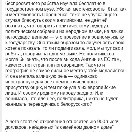
беспросветного рабства изучала бесплатно в
государственном вузе. Убогая местечковость тётки, как
и местечковость Порошенко, тоже не упускающего
случая блеснуть своим английским, не даёт ей
осознать, что говорить политическому лидеру в
политическом собрании на неродном языке, на языке
негосударственном — это презрение к родному языку,
к государству. Она таким образом то ли учёность свою
хотела показать, то ли подмигивала, мол, мы тут свои
ребята, говорим на одном языке. Но политикесса
могла бы знать, что после выхода Англии из ЕС там,
кажется, нет стран англоговорящих. Так что и
география не самое сильное место у этой медалистки.
И она метала аглицкую речь — одинаково
иностранную для всех немногочисленных
присутствующих, и тем плюнула в их европейские
лица. И своему родному народу заодно. Или
понимала, что для неё, политфрика, никто не будет
нанимать переводчика с белорусского?
А чего стоят её откровения относительно 900 тысяч
долларов, найденных "в семейном дачном доме"