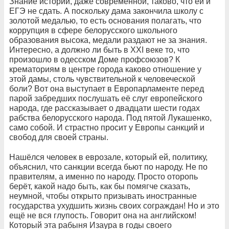
Знание истории, даже современной, таково, что ей и
ЕГЭ не сдать. А поскольку дама закончила школу с
золотой медалью, то есть основания полагать, что
коррупция в сфере белорусского школьного
образования высока, медали раздают не за знания.
Интересно, а должно ли быть в XXI веке то, что
произошло в одесском Доме профсоюзов? К
крематориям в центре города каково отношение у
этой дамы, столь чувствительной к человеческой
боли? Вот она выступает в Европарламенте перед
парой забредших послушать её слуг европейского
народа, где рассказывает о двадцати шести годах
рабства белорусского народа. Под пятой Лукашенко,
само собой. И страстно просит у Европы санкций и
свобод для своей страны.
Нашёлся человек в еврозале, который ей, политику,
объяснил, что санкции всегда бьют по народу. Не по
правителям, а именно по народу. Просто оторопь
берёт, какой надо быть, как бы помягче сказать,
неумной, чтобы открыто призывать иностранные
государства ухудшить жизнь своих сограждан! Но и это
ещё не вся глупость. Говорит она на английском!
Который эта рабыня Изаура в годы своего