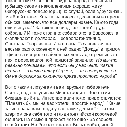
Тихановских! Свекровь "лидера народа" объявила
кубышку своими накоплениями (хорошо живут
белорусские пенсионеры!) на случай, если вдруг жизнь
тяжёлой станет. Кстати, на видео, сделанном во время
обыска, заметно, что все доллары новые. Какого года
они выпуска? За какой период "честного" труда
собраны? И тоже странно: собираются в Евросоюз, а
скапливают в долларах. Неевропатриотично,
Светлана Георгиевна. И вот сама Тихановская на
весьма расположенном к ней радио "Дождь" в прямом
эфире на вопрос о найденных деньгах, отрекшись от
них, с революционной прямотой заявила:
"Но мы-то
реально понимаем, что если бы у нас были такие
деньги — в семье или у Сергея, — то наверняка он
бы не боролся за какие-то права простого народа".
Вот с какими лозунгами вам, друзья и избиратели
Светы, надо по улицам Минска ходить. Золотыми
буквами выбить. Интерпретации тоже приветствуются:
"Плевать бы мы на вас хотели, простой народ", "Какие
такие права вам, когда у нас такие деньги!" С таким
азартом она себя того и гляди английской королевой
объявит. На языке шпрехает, чего ещё? За свободы
горой стоит. На Россию тявкает. Весь необходимый