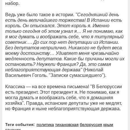
набор.
Ведь уже было такое в истории.
"Сегодняшний день
есть день величайшего торжества! В Испании есть
король. Он отыскался. Этот король я. Именно
только сегодня об этом узнал я… Я не понимаю, как
я мог думать и воображать себе, что я титулярный
советник…. До сих пор нет депутации из Испании.
Без депутатов неприлично. Никакого не будет веса
моему достоинству… Удивляет меня чрезвычайно
медленность депутатов. Какие бы причины могли их
остановить? Неужели Франция? Да, это самая
неблагоприятствующая держава"
(Николай
Васильевич Гоголь. "Записки сумасшедшего").
Классика — на все времена письмена! "В Белоруссии
есть президент. Этот президент я. Не понимаю, как я
могла думать и воображать себе, что я домашняя
хозяйка". Правда, испанские депутаты уже не медлят,
но Франция и ныне неблагоприятствующая держава.
Теги события:
политика
тихановская
белоруссия
крым
санкции