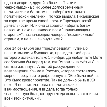
одна в декрете, другой в бозе — Псаки и
Черномырдина с их более долговременным
политическим багажом не наберётся столько
политической нетленки, что уже выдала Тихановская
за короткое время своей пред- и "президентской"
деятельности. Или она старается набрать багаж
нетленки, пока не надоела всем "принимающим
сторонам", назначающим лидеров "независимым"
странам, и не вышвырнута ими?
Уже 14 сентября она "предупредила" Путина о
нелегитимности Лукашенко, президентский срок
которого истекал только 5 ноября. Да любая тётя Мотя
сообразила бы перед тем, как "ставить на счётчик", в
святцы заглянуть. А вот её рассуждения о
возвращении Крыма в Россию, которое состоялось
мирно, в результате референдума: "Это была война.
Это было кровопролитие. Так не должно быть в XXI
веке. Я не вникала тогда в политические
взаимоотношения, я видела тогда только
человеческую боль, которую люди испытывают из-за
всей этой ситуации".