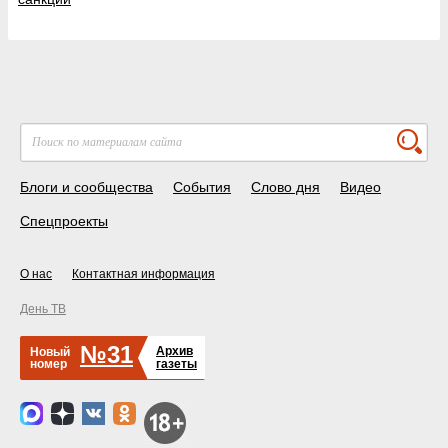
Блоги и сообщества
События
Слово дня
Видео
Спецпроекты
О нас
Контактная информация
День ТВ
№31
Архив
Новый
номер
газеты