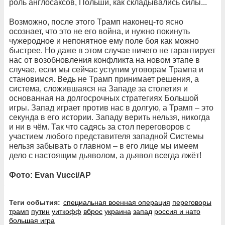
роль англосаксов, Польши, как складывались силы...
Возможно, после этого Трамп наконец-то ясно
осознает, что это не его война, и нужно покинуть
чужеродное и непонятное ему поле боя как можно
быстрее. Но даже в этом случае ничего не гарантирует
нас от возобновления конфликта на новом этапе в
случае, если мы сейчас уступим уговорам Трампа и
становимся. Ведь не Трамп принимает решения, а
система, сложившаяся на Западе за столетия и
основанная на долгосрочных стратегиях Большой
игры. Запад играет против нас в долгую, а Трамп – это
секунда в его истории. Западу верить нельзя, никогда
и ни в чём. Так что садясь за стол переговоров с
участием любого представителя западной Системы
нельзя забывать о главном – в его лице мы имеем
дело с настоящим дьяволом, а дьявол всегда лжёт!
Фото: Evan Vucci/AP
Теги события:
специальная военная операция
переговоры
трамп
путин
уиткофф
вброс
украина
запад
россия и нато
большая игра