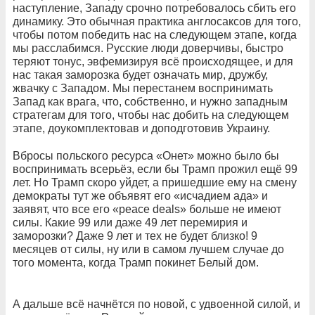
наступление, Западу срочно потребовалось сбить его
динамику. Это обычная практика англосаксов для того,
чтобы потом победить нас на следующем этапе, когда
мы расслабимся. Русские люди доверчивы, быстро
теряют тонус, эвфемизируя всё происходящее, и для
нас такая заморозка будет означать мир, дружбу,
жвачку с Западом. Мы перестанем воспринимать
Запад как врага, что, собственно, и нужно западным
стратегам для того, чтобы нас добить на следующем
этапе, доукомплектовав и доподготовив Украину.
Вбросы польского ресурса «Онет» можно было бы
воспринимать всерьёз, если бы Трамп прожил ещё 99
лет. Но Трамп скоро уйдет, а пришедшие ему на смену
демократы тут же объявят его «исчадием ада» и
заявят, что все его «peace deals» больше не имеют
силы. Какие 99 или даже 49 лет перемирия и
заморозки? Даже 9 лет и тех не будет близко! 9
месяцев от силы, ну или в самом лучшем случае до
того момента, когда Трамп покинет Белый дом.
А дальше всё начнётся по новой, с удвоенной силой, и