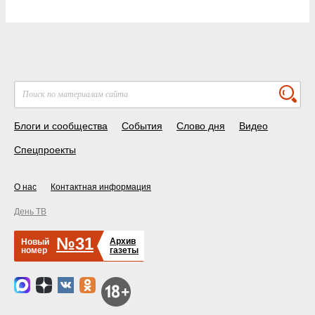
Блоги и сообщества
События
Слово дня
Видео
Спецпроекты
О нас
Контактная информация
День ТВ
№31
Архив
Новый
номер
газеты