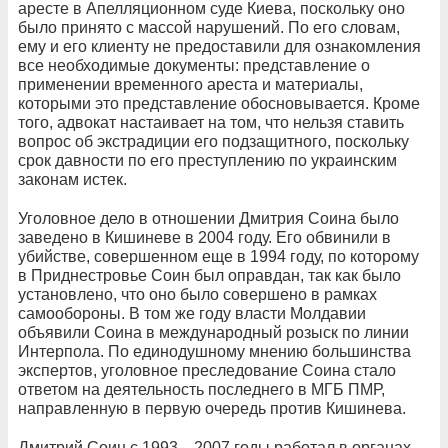
аресте в Апелляционном суде Киева, поскольку оно
было принято с массой нарушений. По его словам,
ему и его клиенту не предоставили для ознакомления
все необходимые документы: представление о
применении временного ареста и материалы,
которыми это представление обосновывается. Кроме
того, адвокат настаивает на том, что нельзя ставить
вопрос об экстрадиции его подзащитного, поскольку
срок давности по его преступлению по украинским
законам истек.
Уголовное дело в отношении Дмитрия Соина было
заведено в Кишиневе в 2004 году. Его обвинили в
убийстве, совершенном еще в 1994 году, по которому
в Приднестровье Соин был оправдан, так как было
установлено, что оно было совершено в рамках
самообороны. В том же году власти Молдавии
объявили Соина в международный розыск по линии
Интерпола. По единодушному мнению большинства
экспертов, уголовное преследование Соина стало
ответом на деятельность последнего в МГБ ПМР,
направленную в первую очередь против Кишинева.
Дмитрий Соин с 1993—2007 годы работал в органах