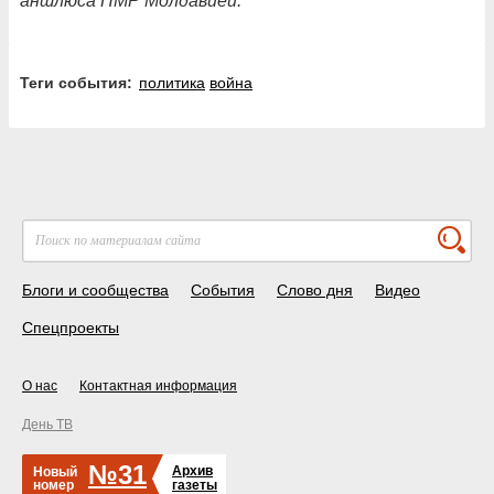
аншлюса ПМР Молдавией.
Теги события:
политика
война
Блоги и сообщества
События
Слово дня
Видео
Спецпроекты
О нас
Контактная информация
День ТВ
№31
Архив
Новый
номер
газеты