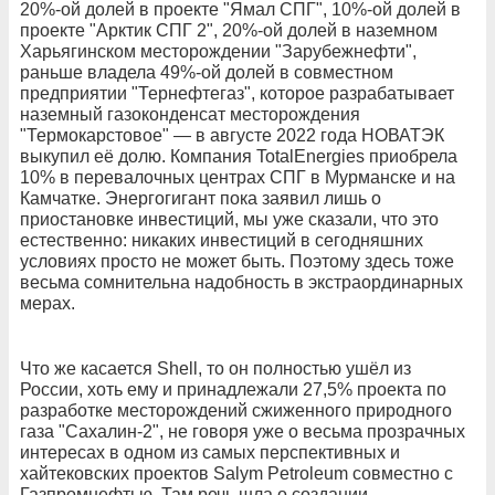
20%-ой долей в проекте "Ямал СПГ", 10%-ой долей в
проекте "Арктик СПГ 2", 20%-ой долей в наземном
Харьягинском месторождении "Зарубежнефти",
раньше владела 49%-ой долей в совместном
предприятии "Тернефтегаз", которое разрабатывает
наземный газоконденсат месторождения
"Термокарстовое" — в августе 2022 года НОВАТЭК
выкупил её долю. Компания TotalEnergies приобрела
10% в перевалочных центрах СПГ в Мурманске и на
Камчатке. Энергогигант пока заявил лишь о
приостановке инвестиций, мы уже сказали, что это
естественно: никаких инвестиций в сегодняшних
условиях просто не может быть. Поэтому здесь тоже
весьма сомнительна надобность в экстраординарных
мерах.
Что же касается Shell, то он полностью ушёл из
России, хоть ему и принадлежали 27,5% проекта по
разработке месторождений сжиженного природного
газа "Сахалин-2", не говоря уже о весьма прозрачных
интересах в одном из самых перспективных и
хайтековских проектов Salym Petroleum совместно с
Газпромнефтью. Там речь шла о создании