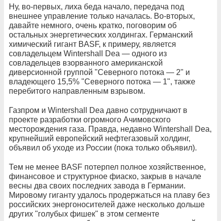
Ну, во-первых, лиха беда начало, передача под
внешнее управление только началась. Во-вторых,
давайте немного, очень кратко, поговорим об
остальных энергетических холдингах. Германский
химический гигант BASF, к примеру, является
совладельцем Wintershall Dea — одного из
совладельцев взорванного американской
диверсионной группой "Северного потока — 2" и
владеющего 15,5% "Северного потока — 1", также
перебитого направленным взрывом.
Газпром и Wintershall Dea давно сотрудничают в
проекте разработки огромного Ачимовского
месторождения газа. Правда, недавно Wintershall Dea,
крупнейший европейский нефтегазовый холдинг,
объявил об уходе из России (пока только объявил).
Тем не менее BASF потерпел полное хозяйственное,
финансовое и структурное фиаско, закрыв в начале
весны два своих последних завода в Германии.
Мировому гиганту удалось продержаться на плаву без
российских энергоносителей даже несколько дольше
других "голубых фишек" в этом сегменте