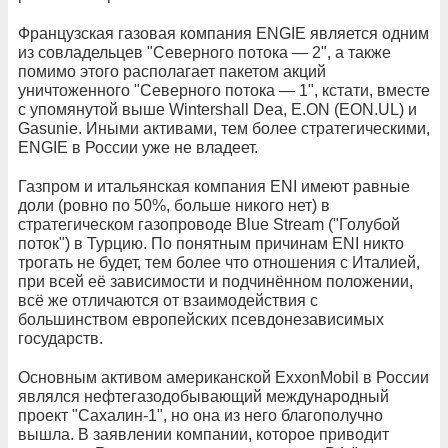
Французская газовая компания ENGIE является одним
из совладельцев "Северного потока — 2", а также
помимо этого располагает пакетом акций
уничтоженного "Северного потока — 1", кстати, вместе
с упомянутой выше Wintershall Dea, E.ON (EON.UL) и
Gasunie. Иными активами, тем более стратегическими,
ENGIE в России уже не владеет.
Газпром и итальянская компания ENI имеют равные
доли (ровно по 50%, больше никого нет) в
стратегическом газопроводе Blue Stream ("Голубой
поток") в Турцию. По понятным причинам ENI никто
трогать не будет, тем более что отношения с Италией,
при всей её зависимости и подчинённом положении,
всё же отличаются от взаимодействия с
большинством европейских псевдонезависимых
государств.
Основным активом американской ExxonMobil в России
являлся нефтегазодобывающий международный
проект "Сахалин-1", но она из него благополучно
вышла. В заявлении компании, которое приводит