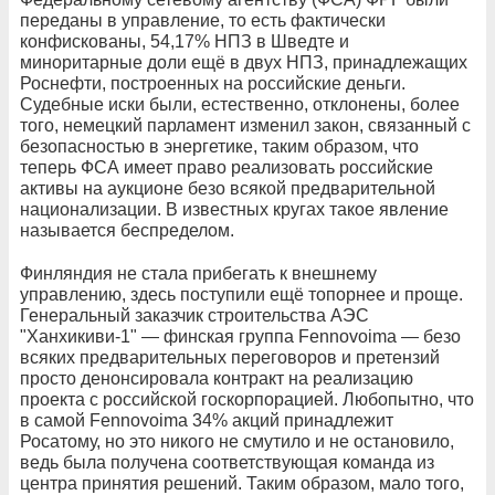
переданы в управление, то есть фактически
конфискованы, 54,17% НПЗ в Шведте и
миноритарные доли ещё в двух НПЗ, принадлежащих
Роснефти, построенных на российские деньги.
Судебные иски были, естественно, отклонены, более
того, немецкий парламент изменил закон, связанный с
безопасностью в энергетике, таким образом, что
теперь ФСА имеет право реализовать российские
активы на аукционе безо всякой предварительной
национализации. В известных кругах такое явление
называется беспределом.
Финляндия не стала прибегать к внешнему
управлению, здесь поступили ещё топорнее и проще.
Генеральный заказчик строительства АЭС
"Ханхикиви-1" — финская группа Fennovoima — безо
всяких предварительных переговоров и претензий
просто денонсировала контракт на реализацию
проекта с российской госкорпорацией. Любопытно, что
в самой Fennovoima 34% акций принадлежит
Росатому, но это никого не смутило и не остановило,
ведь была получена соответствующая команда из
центра принятия решений. Таким образом, мало того,