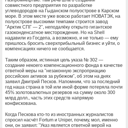
совместного предприятия по разработке
углеводородов на Гыданском полуострове в Карском
море. В этом месте уже вовсю работает НОВАТЭК, на
полуострове высокими темпами строится завод
"Арктик СПГ — 2", неподалёку открыто гигантское
газоконденсатное месторождение. Но на Shell
надавили из Госдепа, а возможно, и не только — ему
пришлось бросить сверхприбыльный бизнес и уйти, о
компенсациях ничего не сообщается.
Таким образом, истинная цель указа № 302 —
создание некоего компенсационного фонда в качестве
ответной меры на "незаконную экспроприацию
российских активов за рубежом", об этом на днях
заявил Дмитрий Песков. Напомним, что за последний
год наша страна в той или иной форме потеряла почти
45% золотовалютных резервов на сумму около 300
млрд долл., часть этих средств напрямую
конфискована.
Когда Пескова кто-то из иностранных журналистов
спросил насчёт Fortum и Uniper, почему, мол, именно
они, он заявил: "Указ является ответной мерой на