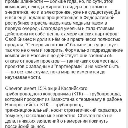
промышленности — больше года, но, по сути, этой
компании, некогда мирового лидера не только в
энергетике, но и в электронике, уже не существует. Да
и вся ещё недавно процветающая в Федеративной
республике отрасль накрылась медным тазом в
первую очередь благодаря умелым и талантливым
действиям их собственных американских партнёров.
Свой бизнес и доли в нём они практически полностью
продали, "Северных потоков" больше не существует,
так что не о чем и говорить. Формально подразделение
компании в России ещё действует, они заявили об
отказе от новых проектов — так никаких совместных
проектов с западными "партнёрами" и не может быть
— во всяком случае, пока мир не изменится до
неузнаваемости.
Chevron имеет 15% акций Каспийского
трубопроводного консорциума (КТК) — трубопровода,
который проходит из Казахстана к терминалу в районе
Новороссийска. КТК — трубопровод
транснациональный, носит стратегический характер, к
тому же, насколько мне известно, Chevron пока не
делал никаких заявлений о намерении покинуть
российский рынок.