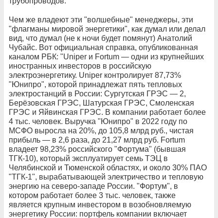
трубопроводов.
Чем же владеют эти "волшебные" менеджеры, эти
"флагманы мировой энергетики", как думал или делал
вид, что думал (не к ночи будет помянут) Анатолий
Чубайс. Вот официальная справка, опубликованная
каналом РБК: "Uniper и Fortum — одни из крупнейших
иностранных инвесторов в российскую
электроэнергетику. Uniper контролирует 87,73%
"Юнипро", которой принадлежат пять тепловых
электростанций в России: Сургутская ГРЭС — 2,
Берёзовская ГРЭС, Шатурская ГРЭС, Смоленская
ГРЭС и Яйвинская ГРЭС. В компании работает более
4 тыс. человек. Выручка "Юнипро" в 2022 году по
МСФО выросла на 20%, до 105,8 млрд руб., чистая
прибыль — в 2,6 раза, до 21,27 млрд руб. Fortum
владеет 98,23% российского "Фортума" (бывшая
ТГК-10), который эксплуатирует семь ТЭЦ в
Челябинской и Тюменской областях, и около 30% ПАО
"ТГК-1", вырабатывающей электричество и тепловую
энергию на северо-западе России. "Фортум", в
котором работает более 3 тыс. человек, также
является крупным инвестором в возобновляемую
энергетику России: портфель компании включает