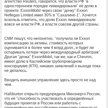
агентство Reuters, говорится, что власти РФ "в
одностороннем порядке ликвидировали" её долю в
проекте. ExxonMobil через свою "дочку" Exxon
Neftegas Limited имел 30% в "Сахалине-1". Хочется
вскользь отметить, что долю Exxon ликвидировали
вовсе не власти РФ, а власти совсем другой страны.
СМИ пишут, что непонятно, "получила ли Exxon
компенсацию за активы, стоимость которых
оценивается в более чем 4 млрд долл., и будет ли
оспаривать потери через международный арбитраж".
Другая "дочка" ExxonMobil, так же, как и Chevron,
имеет долю в Каспийском трубопроводном
консорциуме (КТК), никаких заявлений о выходе пока
не делалось.
Вводить внешнее управление здесь просто не над
чем.
Halliburton открыто предупредила Минэнерго России,
что её "способность участвовать в определённых
будущих проектах в России или работать с
определёнными российскими клиентами зависит от