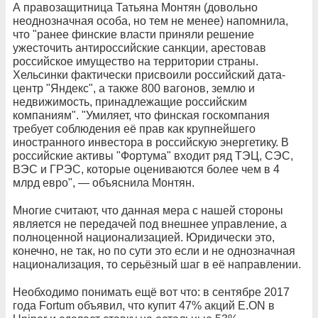
А правозащитница Татьяна Монтян (довольно
неоднозначная особа, но тем не менее) напомнила,
что "ранее финские власти приняли решение
ужесточить антироссийские санкции, арестовав
российское имущество на территории страны.
Хельсинки фактически присвоили российский дата-
центр "Яндекс", а также 800 вагонов, землю и
недвижимость, принадлежащие российским
компаниям". "Умиляет, что финская госкомпания
требует соблюдения её прав как крупнейшего
иностранного инвестора в российскую энергетику. В
российские активы "Фортума" входит ряд ТЭЦ, СЭС,
ВЭС и ГРЭС, которые оцениваются более чем в 4
млрд евро", — объяснила Монтян.
Многие считают, что данная мера с нашей стороны
является не передачей под внешнее управление, а
полноценной национализацией. Юридически это,
конечно, не так, но по сути это если и не однозначная
национализация, то серьёзный шаг в её направлении.
Необходимо понимать ещё вот что: в сентябре 2017
года Fortum объявил, что купит 47% акций E.ON в