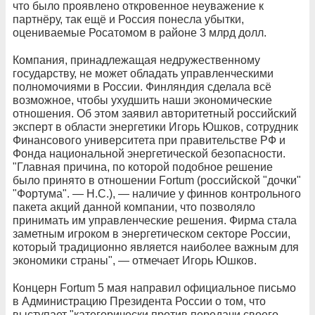
что было проявлено откровенное неуважение к
партнёру, так ещё и Россия понесла убытки,
оцениваемые Росатомом в районе 3 млрд долл.
Компания, принадлежащая недружественному
государству, не может обладать управленческими
полномочиями в России. Финляндия сделала всё
возможное, чтобы ухудшить наши экономические
отношения. Об этом заявил авторитетный российский
эксперт в области энергетики Игорь Юшков, сотрудник
Финансового университета при правительстве РФ и
Фонда национальной энергетической безопасности.
"Главная причина, по которой подобное решение
было принято в отношении Fortum (российской "дочки"
"Фортума". — Н.С.), — наличие у финнов контрольного
пакета акций данной компании, что позволяло
принимать им управленческие решения. Фирма стала
заметным игроком в энергетическом секторе России,
который традиционно является наиболее важным для
экономики страны", — отмечает Игорь Юшков.
Концерн Fortum 5 мая направил официальное письмо
в Администрацию Президента России о том, что
выступает "категорически против передачи своего