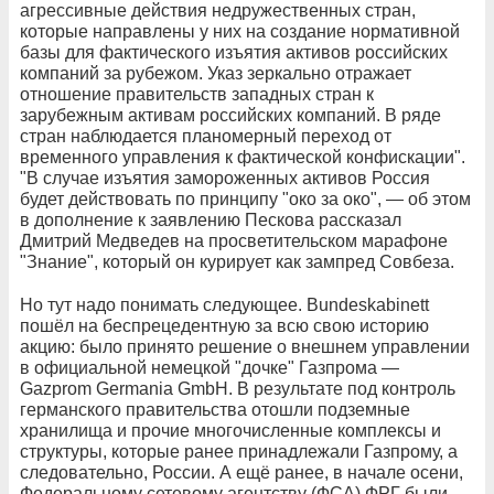
агрессивные действия недружественных стран,
которые направлены у них на создание нормативной
базы для фактического изъятия активов российских
компаний за рубежом. Указ зеркально отражает
отношение правительств западных стран к
зарубежным активам российских компаний. В ряде
стран наблюдается планомерный переход от
временного управления к фактической конфискации".
"В случае изъятия замороженных активов Россия
будет действовать по принципу "око за око", — об этом
в дополнение к заявлению Пескова рассказал
Дмитрий Медведев на просветительском марафоне
"Знание", который он курирует как зампред Совбеза.
Но тут надо понимать следующее. Bundeskabinett
пошёл на беспрецедентную за всю свою историю
акцию: было принято решение о внешнем управлении
в официальной немецкой "дочке" Газпрома —
Gazprom Germania GmbH. В результате под контроль
германского правительства отошли подземные
хранилища и прочие многочисленные комплексы и
структуры, которые ранее принадлежали Газпрому, а
следовательно, России. А ещё ранее, в начале осени,
Федеральному сетевому агентству (ФСА) ФРГ были