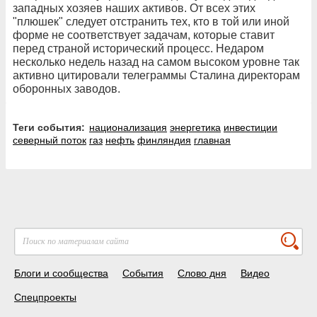
западных хозяев наших активов. От всех этих
"плюшек" следует отстранить тех, кто в той или иной
форме не соответствует задачам, которые ставит
перед страной исторический процесс. Недаром
несколько недель назад на самом высоком уровне так
активно цитировали телеграммы Сталина директорам
оборонных заводов.
Теги события:
национализация
энергетика
инвестиции
северный поток
газ
нефть
финляндия
главная
Блоги и сообщества
События
Слово дня
Видео
Спецпроекты