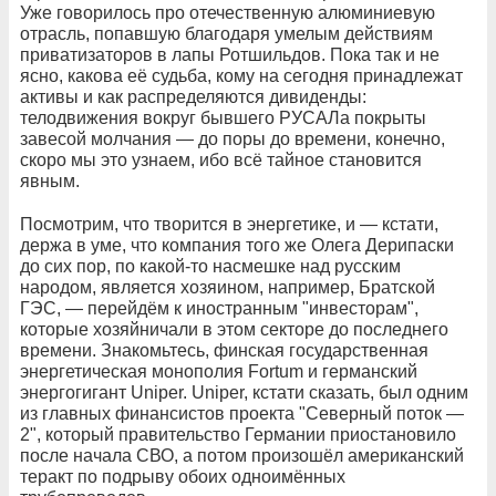
Уже говорилось про отечественную алюминиевую
отрасль, попавшую благодаря умелым действиям
приватизаторов в лапы Ротшильдов. Пока так и не
ясно, какова её судьба, кому на сегодня принадлежат
активы и как распределяются дивиденды:
телодвижения вокруг бывшего РУСАЛа покрыты
завесой молчания — до поры до времени, конечно,
скоро мы это узнаем, ибо всё тайное становится
явным.
Посмотрим, что творится в энергетике, и — кстати,
держа в уме, что компания того же Олега Дерипаски
до сих пор, по какой-то насмешке над русским
народом, является хозяином, например, Братской
ГЭС, — перейдём к иностранным "инвесторам",
которые хозяйничали в этом секторе до последнего
времени. Знакомьтесь, финская государственная
энергетическая монополия Fortum и германский
энергогигант Uniper. Uniper, кстати сказать, был одним
из главных финансистов проекта "Северный поток —
2", который правительство Германии приостановило
после начала СВО, а потом произошёл американский
теракт по подрыву обоих одноимённых