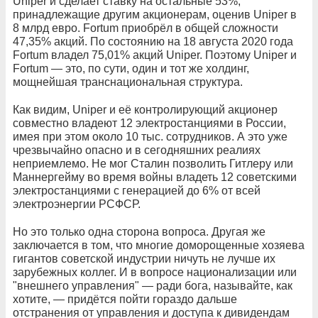
Uniper и сделает ставку на остальные 53%,
принадлежащие другим акционерам, оценив Uniper в
8 млрд евро. Fortum приобрёл в общей сложности
47,35% акций. По состоянию на 18 августа 2020 года
Fortum владел 75,01% акций Uniper. Поэтому Uniper и
Fortum — это, по сути, один и тот же холдинг,
мощнейшая транснациональная структура.
Как видим, Uniper и её контролирующий акционер
совместно владеют 12 электростанциями в России,
имея при этом около 10 тыс. сотрудников. А это уже
чрезвычайно опасно и в сегодняшних реалиях
неприемлемо. Не мог Сталин позволить Гитлеру или
Маннергейму во время войны владеть 12 советскими
электростанциями с генерацией до 6% от всей
электроэнергии РСФСР.
Но это только одна сторона вопроса. Другая же
заключается в том, что многие доморощенные хозяева
гигантов советской индустрии ничуть не лучше их
зарубежных коллег. И в вопросе национализации или
"внешнего управления" — ради бога, называйте, как
хотите, — придётся пойти гораздо дальше
отстранения от управления и доступа к дивидендам