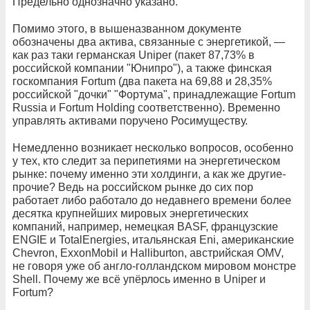
Предельно однозначно указано.
Помимо этого, в вышеназванном документе
обозначены два актива, связанные с энергетикой, —
как раз таки германская Uniper (пакет 87,73% в
российской компании "Юнипро"), а также финская
госкомпания Fortum (два пакета на 69,88 и 28,35%
российской "дочки" "Фортума", принадлежащие Fortum
Russia и Fortum Holding соответственно). Временно
управлять активами поручено Росимуществу.
Немедленно возникает несколько вопросов, особенно
у тех, кто следит за перипетиями на энергетическом
рынке: почему именно эти холдинги, а как же другие-
прочие? Ведь на российском рынке до сих пор
работает либо работало до недавнего времени более
десятка крупнейших мировых энергетических
компаний, например, немецкая BASF, французские
ENGIE и TotalEnergies, итальянская Eni, американские
Chevron, ExxonMobil и Halliburton, австрийская OMV,
не говоря уже об англо-голландском мировом монстре
Shell. Почему же всё упёрлось именно в Uniper и
Fortum?