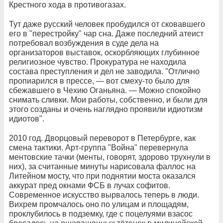
Крестного хода в противогазах.
Тут даже русский человек пробудился от сковавшего
его в "перестройку" чар сна. Даже последний атеист
потребовал возбуждения в суде дела на
организаторов выставок, оскорбляющих глубинное
религиозное чувство. Прокуратура не находила
состава преступления и дел не заводила. "Отлично
пропиарился в прессе, — вот смеху-то было для
сбежавшего в Чехию Оганьяна. — Можно спокойно
снимать сливки. Мои работы, собственно, и были для
этого созданы и очень наглядно проявили идиотизм
идиотов".
2010 год. Дворцовый переворот в Петербурге, как
смена тактики. Арт-группа "Война" перевернула
ментовские тачки (менты, говорят, здорово трухнули в
них), за считанные минуты нарисовала фаллос на
Литейном мосту, что при поднятии моста оказался
аккурат пред окнами ФСБ в лучах софитов.
Современное искусство вырвалось теперь в люди.
Вихрем промчалось оно по улицам и площадям,
проклубилось в подземку, где с поцелуями взасос