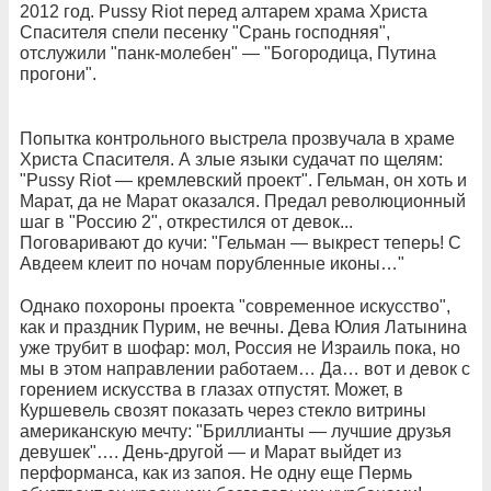
2012 год. Pussy Riot перед алтарем храма Христа
Спасителя спели песенку "Срань господняя",
отслужили "панк-молебен" — "Богородица, Путина
прогони".
Попытка контрольного выстрела прозвучала в храме
Христа Спасителя. А злые языки судачат по щелям:
"Pussy Riot — кремлевский проект". Гельман, он хоть и
Марат, да не Марат оказался. Предал революционный
шаг в "Россию 2", открестился от девок...
Поговаривают до кучи: "Гельман — выкрест теперь! С
Авдеем клеит по ночам порубленные иконы…"
Однако похороны проекта "современное искусство",
как и праздник Пурим, не вечны. Дева Юлия Латынина
уже трубит в шофар: мол, Россия не Израиль пока, но
мы в этом направлении работаем… Да… вот и девок с
горением искусства в глазах отпустят. Может, в
Куршевель свозят показать через стекло витрины
американскую мечту: "Бриллианты — лучшие друзья
девушек"…. День-другой — и Марат выйдет из
перформанса, как из запоя. Не одну еще Пермь