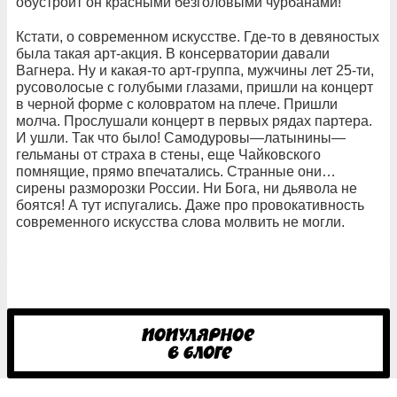
обустроит он красными безголовыми чурбанами!
Кстати, о современном искусстве. Где-то в девяностых
была такая арт-акция. В консерватории давали
Вагнера. Ну и какая-то арт-группа, мужчины лет 25-ти,
русоволосые с голубыми глазами, пришли на концерт
в черной форме с коловратом на плече. Пришли
молча. Прослушали концерт в первых рядах партера.
И ушли. Так что было! Самодуровы—латынины—
гельманы от страха в стены, еще Чайковского
помнящие, прямо впечатались. Странные они…
сирены разморозки России. Ни Бога, ни дьявола не
боятся! А тут испугались. Даже про провокативность
современного искусства слова молвить не могли.