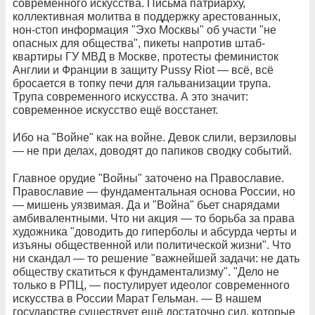
современного искусства. Письма патриарху,
коллективная молитва в поддержку арестованных,
нон-стоп информация "Эхо Москвы" об участи "не
опасных для общества", пикеты напротив штаб-
квартиры ГУ МВД в Москве, протесты феминисток
Англии и Франции в защиту Pussy Riot — всё, всё
бросается в топку печи для гальванизации трупа.
Трупа современного искусства. А это значит:
современное искусство ещё восстанет.
Ибо на "Войне" как на войне. Девок слили, верзиловы
— не при делах, доводят до папиков сводку событий.
Главное орудие "Войны" заточено на Православие.
Православие — фундаментальная основа России, но
— мишень уязвимая. Да и "Война" бьет снарядами
амбивалентными. Что ни акция — то борьба за права
художника "доводить до гиперболы и абсурда черты и
изъяны общественной или политической жизни". Что
ни скандал — то решение "важнейшей задачи: не дать
обществу скатиться к фундаментализму". "Дело не
только в РПЦ, — постулирует идеолог современного
искусства в России Марат Гельман. — В нашем
государстве существует ещё достаточно сил, которые