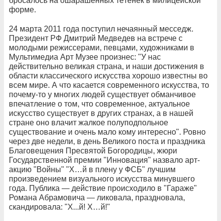
бросалось на ошарашенных тётенек в милицейской
форме.
24 марта 2011 года поступил нечаянный месседж.
Президент РФ Дмитрий Медведев на встрече с
молодыми режиссерами, певцами, художниками в
Мультимедиа Арт Музее произнес: "У нас
действительно великая страна, и наши достижения в
области классического искусства хорошо известны во
всем мире. А что касается современного искусства, то
почему-то у многих людей существует обманчивое
впечатление о том, что современное, актуальное
искусство существует в других странах, а в нашей
стране оно влачит жалкое полуподпольное
существование и очень мало кому интересно". Ровно
через две недели, в день Великого поста и праздника
Благовещения Пресвятой Богородицы, жюри
Государственной премии "Инновация" назвало арт-
акцию "Войны" "Х…й в плену у ФСБ" лучшим
произведением визуального искусства минувшего
года. Публика — действие происходило в "Гараже"
Романа Абрамовича — ликовала, праздновала,
скандировала: "Х...й! Х…й!"