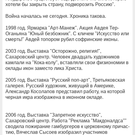
хотели бы закрыть страну, подморозить Россию".
Война началась не сегодня. Хроника такова.
1998 год. Ярмарка "Арт-Манеж". Акция Авдея Тер-
Оганьяна "Юный безбожник". С кличем "Искусство или
смерть!" Авдей топором рубил софринские иконы.
2003 год. Выставка "Осторожно, религия!",
Сахаровский центр. Человек двадцать художников
камлали на "Кока-колу", вставляли свои физиономии в
оклады икон заместо лика Христа.
2005 год. Выставка "Русский поп-арт", Третьяковская
галерея. Русский художник, живущий в Америке,
Александр Косолапов представил работу, на которой
черная икра изображена в иконном окладе.
2006 год. Выставка "Запретное искусство",
Сахаровский центр. Работа "Реклама "Макдоналдса""
сводила пожирание гамбургеров к церковному причас-
тию, Вячеслав Сысоев изобразил участников