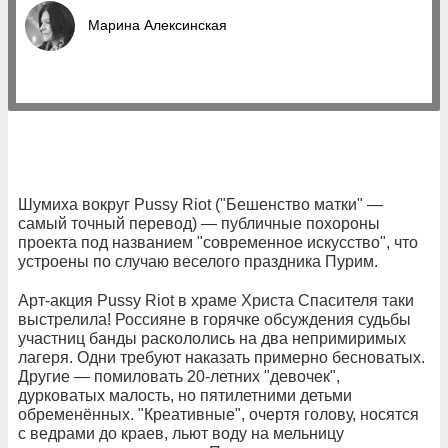
Марина Алексинская
Шумиха вокруг Pussy Riot ("Бешенство матки" —
самый точный перевод) — публичные похороны
проекта под названием "современное искусство", что
устроены по случаю веселого праздника Пурим.
Арт-акция Pussy Riot в храме Христа Спасителя таки
выстрелила! Россияне в горячке обсуждения судьбы
участниц банды раскололись на два непримиримых
лагеря. Одни требуют наказать примерно бесноватых.
Другие — помиловать 20-летних "девочек",
дурковатых малость, но пятилетними детьми
обременённых. "Креативные", очертя голову, носятся
с ведрами до краев, льют воду на мельницу