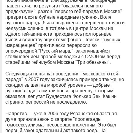
пооригинальничать, или зарубежные "бойфренды"
нашептали, но результат "оказался немного
предсказуем": разгон "первого гей-парада в Москве"
превратился в буйные народные гуляния. Воля
русского народа была выражена совершенно точно и
недвусмысленно: в тот день в центре Москвы на
одного гей-активиста приходилось полторы-две
тысячи воинствующих гомофобов. Поиски "гнусных
извращенцев" практически переросли во
внеочередной "Русский марш", закончившийся
столкновением правой молодёжи с ОМОНом перед
старейшим гей-клубом Москвы "Три обезьяны".
Следующая попытка проведения "московского гей-
парада" в 2007 году закончилась примерно так же, но
скандал вышел на мировой уровень — добрые
русские люди сломали нос извращенцу, которым
оказался депутат Бундестага Фолькер Бек. Как ни
странно, репрессий не последовало.
Напротив — уже в 2006 году Рязанская областная
дума приняла закон о запрете "пропаганды
гомосексуализма" несовершеннолетним. Это был
первый законодательный акт такого рода. На