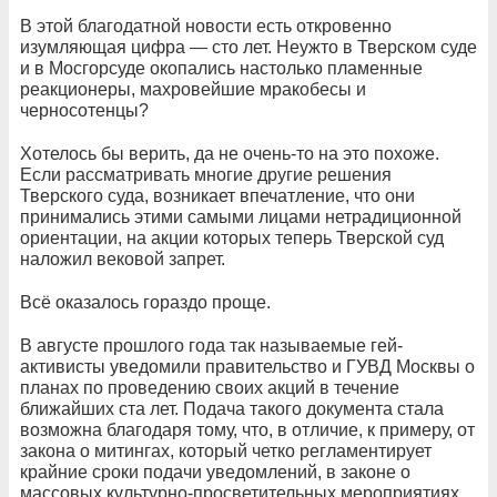
В этой благодатной новости есть откровенно
изумляющая цифра — сто лет. Неужто в Тверском суде
и в Мосгорсуде окопались настолько пламенные
реакционеры, махровейшие мракобесы и
черносотенцы?
Хотелось бы верить, да не очень-то на это похоже.
Если рассматривать многие другие решения
Тверского суда, возникает впечатление, что они
принимались этими самыми лицами нетрадиционной
ориентации, на акции которых теперь Тверской суд
наложил вековой запрет.
Всё оказалось гораздо проще.
В августе прошлого года так называемые гей-
активисты уведомили правительство и ГУВД Москвы о
планах по проведению своих акций в течение
ближайших ста лет. Подача такого документа стала
возможна благодаря тому, что, в отличие, к примеру, от
закона о митингах, который четко регламентирует
крайние сроки подачи уведомлений, в законе о
массовых культурно-просветительных мероприятиях