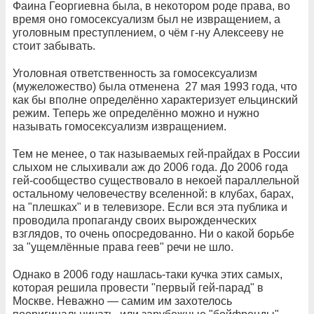
Фаина Георгиевна была, в некотором роде права, во
время оно гомосексуализм был не извращением, а
уголовным преступлением, о чём г-ну Алексееву не
стоит забывать.
Уголовная ответственность за гомосексуализм
(мужеложество) была отменена 27 мая 1993 года, что
как бы вполне определённо характеризует ельцинский
режим. Теперь же определённо можно и нужно
называть гомосексуализм извращением.
Тем не менее, о так называемых гей-прайдах в России
слыхом не слыхивали аж до 2006 года. До 2006 года
гей-сообщество существовало в некоей параллельной
остальному человечеству вселенной: в клубах, барах,
на "плешках" и в телевизоре. Если вся эта публика и
проводила пропаганду своих вырожденческих
взглядов, то очень опосредованно. Ни о какой борьбе
за "ущемлённые права геев" речи не шло.
Однако в 2006 году нашлась-таки кучка этих самых,
которая решила провести "первый гей-парад" в
Москве. Неважно — самим им захотелось