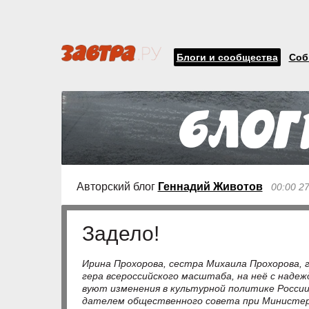
Блоги и сообщества
Соб
Авторский блог
Геннадий Животов
00:00 2
Задело!
Ири­на Про­хо­ро­ва, се­с­т­ра Ми­ха­и­ла Про­хоро­в
ге­ра все­рос­сий­ско­го мас­шта­ба, на неё с на­деж
ву­ют из­ме­не­ния в куль­тур­ной по­ли­ти­ке Рос­с
да­те­лем об­ще­ст­вен­но­го со­ве­та при Ми­ни­с­тер