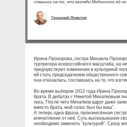
слав­шись на то, что взгля­ды Ме­дин­ско­го ей не 
Геннадий Животов
Ири­на Про­хо­ро­ва, се­с­т­ра Ми­ха­и­ла Про­хоро
тур­тре­ге­ра все­рос­сий­ско­го мас­шта­ба, на н
пред­чув­ст­ву­ют из­ме­не­ния в куль­тур­ной по­
ей стать пред­се­да­те­лем об­ще­ст­вен­но­го со­в
она от­ка­за­лась, со­слав­шись на то, что взгля
Во вре­мя вы­бо­ров 2012 го­да Ири­на Про­хо­р
бра­та. В де­ба­тах с Ни­ки­той Ми­хал­ко­вым он
лась. По­сле че­го Ми­хал­ков вдруг да­же за­яв­
вме­с­то бра­та, мой го­лос был бы ваш".
А теперь од­на фра­за, про­из­не­сён­ная сес
впечатление от неё. Суть вы­ска­зы­ва­ния сво­д
необходимо за­ме­нить "куль­ту­рой". Сра­зу ж