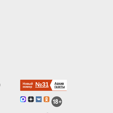
№31
Архив
Новый
й
номер
газеты