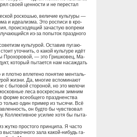
е­рял сво­ей цен­но­с­ти и не пе­ре­стал
че­с­кой рос­ко­шью, ве­ли­чие куль­ту­ры —
ма и иде­а­лиз­ма. Это рос­пи­си в кро­
ия, про­ис­хо­дя­щий за­ча­с­тую во­пре­ки
слу­ча­ю­щий­ся из-за по­пы­ток пра­зд­но­го
о­ве­тизм куль­ту­рой. Ос­та­вив пу­га­ю­
сто­ит уточ­нить, о ка­кой куль­ту­ре идёт
ны Про­хо­ро­вой, — это Гриш­ко­вец, Ма­
дукт, ко­то­рый пы­та­ет­ся нам на­саж­дать
о и плот­но впле­те­но по­ня­тие мен­таль­
ту­рой жиз­ни. Да, мно­гие вспо­ми­на­ют
ые с бы­то­вой сто­ро­ной, но это ме­ло­чи
о­с­ков­ные ле­са вос­крес­ным зим­ним
 фор­ме все­об­ще­го пра­зд­нен­ст­ва
это толь­ко один при­мер из ты­ся­чи. Всё
рав­лен­ность, он буд­то бы чув­ст­во­вал
ру. Кол­лек­тив­ное уси­лие хо­тя бы пы­та­
из жут­ко про­сто­го прин­ци­па. Я ча­с­то
 вы­ста­воч­но­го за­ла ка­кой-ни­будь га­