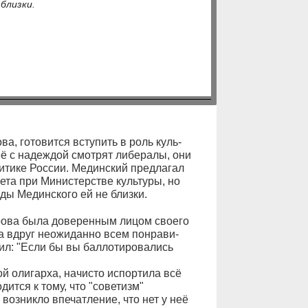
близ­ки.
­ва, го­то­вит­ся всту­пить в роль куль­
её с на­деж­дой смо­т­рят ли­бе­ра­лы, они
ли­ти­ке Рос­сии. Ме­дин­ский пред­ла­гал
е­та при Ми­ни­с­тер­ст­ве куль­ту­ры, но
­ды Ме­дин­ско­го ей не близ­ки.
о­ва бы­ла до­ве­рен­ным ли­цом сво­е­го
а вдруг не­о­жи­дан­но всем по­нра­ви­
ил: "Ес­ли бы вы бал­ло­ти­ро­ва­лись
трой олигарха, начисто испортила всё
ит­ся к то­му, что "со­ве­тизм"
е возникло впечатле­ние, что нет у неё