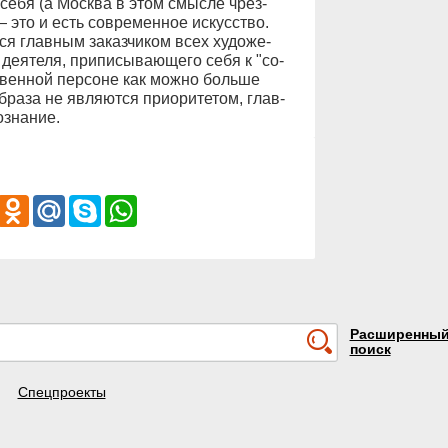
г се­бя (а Моск­ва в этом смыс­ле чрез­
 это и есть со­вре­мен­ное ис­кус­ст­во.
­ся глав­ным за­каз­чи­ком всех ху­до­же­
е­я­те­ля, при­пи­сы­ва­ю­ще­го се­бя к "со­
т­вен­ной пер­со­не как мож­но боль­ше
б­ра­за не яв­ля­ют­ся при­ори­те­том, глав­
­зна­ние.
iber
Odnoklassniki
Mail.Ru
Skype
WhatsApp
Расширенны
поиск
Спецпроекты