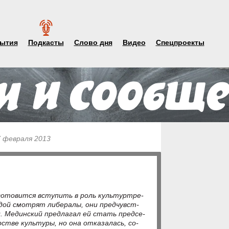
ытия
Подкасты
Слово дня
Видео
Спецпроекты
7 февраля 2013
а, го­то­вит­ся всту­пить в роль куль­тур­тре­
­дой смо­т­рят ли­бе­ра­лы, они пред­чув­ст­
ии. Ме­дин­ский пред­ла­гал ей стать пред­се­
­ст­ве куль­ту­ры, но она от­ка­за­лась, со­