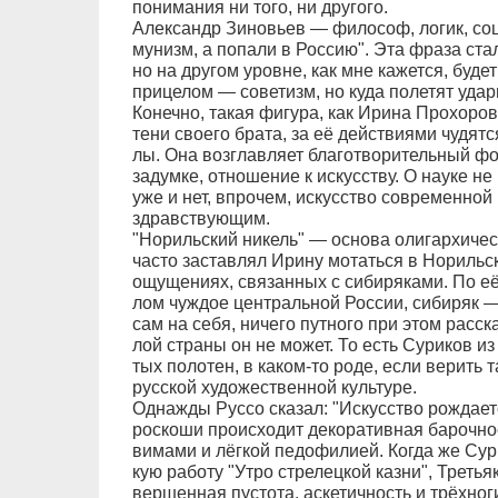
по­ни­ма­ния ни то­го, ни дру­го­го.
Алек­сандр Зи­но­вь­ев — фи­ло­соф, ло­гик, со­ци
му­низм, а по­па­ли в Рос­сию". Эта фра­за ста­
но на дру­гом уров­не, как мне ка­жет­ся, бу­дет
при­це­лом — со­ве­тизм, но ку­да по­ле­тят уда­
Ко­неч­но, та­кая фи­гу­ра, как Ири­на Про­хо­ро
те­ни сво­е­го бра­та, за её дей­ст­ви­я­ми чу­дят­с
лы. Она воз­глав­ля­ет бла­го­тво­ри­тель­ный ф
за­дум­ке, от­но­ше­ние к ис­кус­ст­ву. О на­уке не
уже и нет, впро­чем, ис­кус­ст­во со­вре­мен­но
здрав­ст­ву­ю­щим.
"Но­риль­ский ни­кель" — ос­но­ва оли­гар­хи­че­с­к
ча­с­то за­став­лял Ири­ну мо­тать­ся в Но­рильс
ощу­ще­ни­ях, свя­зан­ных с си­би­ря­ка­ми. По е
лом чуж­дое цен­т­раль­ной Рос­сии, си­би­ряк — 
сам на се­бя, ни­че­го пут­но­го при этом рас­ска­
лой стра­ны он не мо­жет. То есть Су­ри­ков из 
тых по­ло­тен, в ка­ком-то ро­де, ес­ли ве­рить т
рус­ской ху­до­же­ст­вен­ной куль­ту­ре.
Од­наж­ды Рус­со ска­зал: "Ис­кус­ст­во рож­да­ет
рос­ко­ши про­ис­хо­дит де­ко­ра­тив­ная ба­роч­н
ви­ма­ми и лёг­кой пе­до­фи­ли­ей. Ког­да же Су­
кую ра­бо­ту "Ут­ро стре­лец­кой каз­ни", Тре­ть­я­
вер­шен­ная пу­с­то­та, ас­ке­тич­ность и трёх­но­