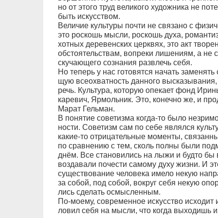
но от это­го труд ве­ли­ко­го ху­дож­ни­ка не по­т
быть ис­кус­ст­вом.
Ве­ли­чие куль­ту­ры поч­ти не свя­за­но с фи­зи­
это рос­кошь мыс­ли, рос­кошь ду­ха, ро­ман­тиз­
хот­ных де­ре­вен­ских церк­вях, это акт тво­ре­н
об­сто­я­тель­ст­вам, во­пре­ки ли­ше­ни­ям, а не 
ску­ча­ю­ще­го со­зна­ния раз­влечь се­бя.
Но те­перь у нас го­то­вят­ся на­чать за­ме­нять с
щую все­о­хват­ность дан­но­го вы­ска­зы­ва­ния, 
речь. Куль­ту­ра, ко­то­рую опе­ка­ет фонд Ири­
ка­ре­вич, Яр­моль­ник. Это, ко­неч­но же, и про­
Ма­рат Гель­ман.
В по­ня­тие со­ве­тиз­ма ког­да-то бы­ло не­зри­м
но­с­ти. Со­ве­тизм сам по се­бе яв­лял­ся куль­
ка­кие-то от­ри­ца­тель­ные мо­мен­ты, свя­зан­н
по срав­не­нию с тем, сколь пол­ны бы­ли под­м
днём. Все ста­но­ви­лись на лы­жи и буд­то бы в
воз­да­ва­ли по­че­с­ти са­мо­му ду­ху жиз­ни. И 
су­ще­ст­во­ва­ние че­ло­ве­ка име­ло не­кую на­п
за со­бой, под со­бой, во­круг се­бя не­кую опо­
лись сде­лать ос­мыс­лен­ным.
По-мо­е­му, со­вре­мен­ное ис­кус­ст­во ис­хо­дит 
ло­вил се­бя на мыс­ли, что ког­да вы­хо­дишь из