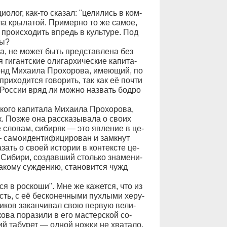
­о­лог, как-то ска­зал: "це­ли­лись в ком­
ла кры­ла­той. При­мер­но то же са­мое,
 про­ис­хо­дить впредь в куль­ту­ре. Под
ры?
­ва, не мо­жет быть пред­став­ле­на без
я ги­гант­ские оли­гар­хи­че­с­кие ка­пи­та­
онд Ми­ха­и­ла Про­хо­ро­ва, име­ю­щий, по
 при­хо­дит­ся го­во­рить, так как её поч­ти
й Рос­сии вряд ли мож­но на­звать бо­д­ро
о­го ка­пи­та­ла Ми­ха­и­ла Про­хо­ро­ва,
к. Поз­же она рас­ска­зы­ва­ла о сво­их
ё сло­вам, си­би­ряк — это яв­ле­ние в це­
са­мо­иден­ти­фи­ци­ро­ван и за­мк­нут
зать о сво­ей ис­то­рии в кон­тек­с­те це­
Си­би­ри, со­здав­ший столь­ко зна­ме­ни­
а­ко­му суж­де­нию, ста­но­вит­ся чужд
­ся в рос­ко­ши". Мне же ка­жет­ся, что из
ость, с её бес­ко­неч­ны­ми пух­лы­ми хе­ру­
ри­ков за­кан­чи­вал свою пер­вую ве­ли­
ко­ва по­ра­зи­ли в его ма­с­тер­ской со­
гий та­бу­рет — од­ной нож­ки не хва­та­ло,