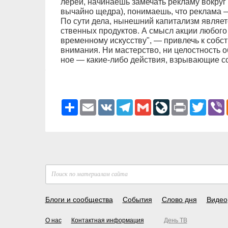
ле­реи, на­чи­на­ешь за­ме­чать рек­ла­му во­кру
вы­чай­но ще­д­ра), по­ни­ма­ешь, что рек­ла­ма —
По су­ти де­ла, ны­неш­ний ка­пи­та­лизм яв­ля­ет
ст­вен­ных про­дук­тов. А смысл ак­ции лю­бо­го д
вре­мен­но­му ис­кус­ст­ву", — при­влечь к соб­с
вни­ма­ния. Ни ма­с­тер­ст­во, ни це­ло­ст­ность о
ное — ка­кие-ли­бо дей­ст­вия, взры­ва­ю­щие со
Ресурс
Email
VK
Telegram
Gmail
LiveJournal
Print
Twitter
V
Блоги и сообщества
События
Слово дня
Видео
О нас
Контактная информация
День ТВ