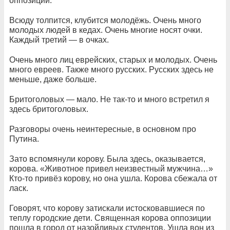
оппозиции.
Всюду толпится, клубится молодёжь. Очень много
молодых людей в кедах. Очень многие носят очки.
Каждый третий — в очках.
Очень много лиц еврейских, старых и молодых. Очень
много евреев. Также много русских. Русских здесь не
меньше, даже больше.
Бритоголовых — мало. Не так-то и много встретил я
здесь бритоголовых.
Разговоры очень неинтересные, в основном про
Путина.
Зато вспомянули корову. Была здесь, оказывается,
корова. «Животное привел неизвестный мужчина…»
Кто-то привёз корову, но она ушла. Корова сбежала от
ласк.
Говорят, что корову затискали истосковавшиеся по
теплу городские дети. Священная корова оппозиции
пошла в город от назойливых студентов. Ушла вон из