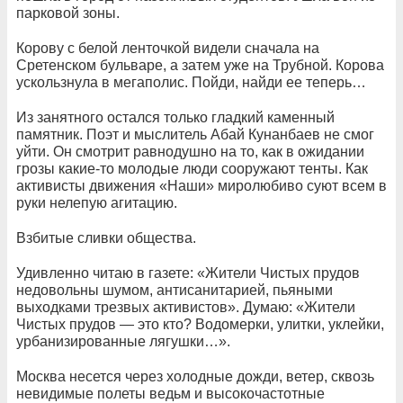
парковой зоны.
Корову с белой ленточкой видели сначала на
Сретенском бульваре, а затем уже на Трубной. Корова
ускользнула в мегаполис. Пойди, найди ее теперь…
Из занятного остался только гладкий каменный
памятник. Поэт и мыслитель Абай Кунанбаев не смог
уйти. Он смотрит равнодушно на то, как в ожидании
грозы какие-то молодые люди сооружают тенты. Как
активисты движения «Наши» миролюбиво суют всем в
руки нелепую агитацию.
Взбитые сливки общества.
Удивленно читаю в газете: «Жители Чистых прудов
недовольны шумом, антисанитарией, пьяными
выходками трезвых активистов». Думаю: «Жители
Чистых прудов — это кто? Водомерки, улитки, уклейки,
урбанизированные лягушки…».
Москва несется через холодные дожди, ветер, сквозь
невидимые полеты ведьм и высокочастотные