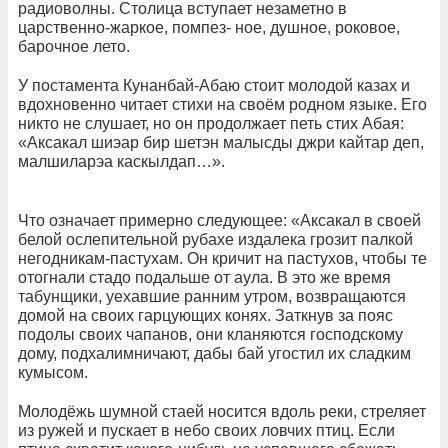
радиоволны. Столица вступает незаметно в
царственно-жаркое, помпез- ное, душное, роковое,
барочное лето.
У постамента Кунанбай-Абаю стоит молодой казах и
вдохновенно читает стихи на своём родном языке. Его
никто не слушает, но он продолжает петь стих Абая:
«Аксакал шиэар бир шетэн малысды джри кайтар деп,
малшиларэа каскылдап…».
Что означает примерно следующее: «Аксакал в своей
белой ослепительной рубахе издалека грозит палкой
негодникам-пастухам. Он кричит на пастухов, чтобы те
отогнали стадо подальше от аула. В это же время
табунщики, уехавшие ранним утром, возвращаются
домой на своих гарцующих конях. Заткнув за пояс
подолы своих чапанов, они кланяются господскому
дому, подхалимничают, дабы бай угостил их сладким
кумысом.
Молодёжь шумной стаей носится вдоль реки, стреляет
из ружей и пускает в небо своих ловчих птиц. Если