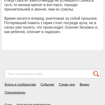
птица схватит какого-нибудь не успевшего сбежать
гуся, то юноши кричат в восторге, гораздо
пронзительней и звонче, чем их соколы.
Время несется вперед, уничтожая за собой прошлое.
Потерявший память старик стоит посреди аула, не в
силах уже понять, что происходит. Хохочет безумно и,
как ребенок, хлопает в ладоши».
Блоги и сообщества
События
Слово дня
Видео
Спецпроекты
О нас
Контактная информация