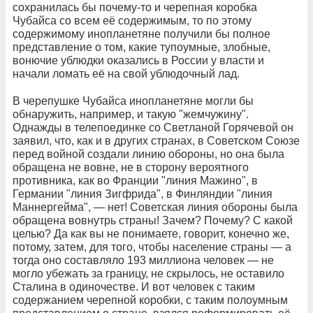
сохранилась бы почему-то и черепная коробка
Чубайса со всем её содержимым, то по этому
содержимому инопланетяне получили бы полное
представление о том, какие тупоумные, злобные,
вонючие ублюдки оказались в России у власти и
начали ломать её на свой ублюдочный лад.
В черепушке Чубайса инопланетяне могли бы
обнаружить, например, и такую "жемчужину".
Однажды в телепоединке со Светланой Горячевой он
заявил, что, как и в других странах, в Советском Союзе
перед войной создали линию обороны, но она была
обращена не вовне, не в сторону вероятного
противника, как во Франции "линия Мажино", в
Германии "линия Зигфрида", в Финляндии "линия
Маннергейма", — нет! Советская линия обороны была
обращена вовнутрь страны! Зачем? Почему? С какой
целью? Да как вы не понимаете, говорит, конечно же,
потому, затем, для того, чтобы население страны — а
тогда оно составляло 193 миллиона человек — не
могло убежать за границу, не скрылось, не оставило
Сталина в одиночестве. И вот человек с таким
содержанием черепной коробки, с таким полоумным