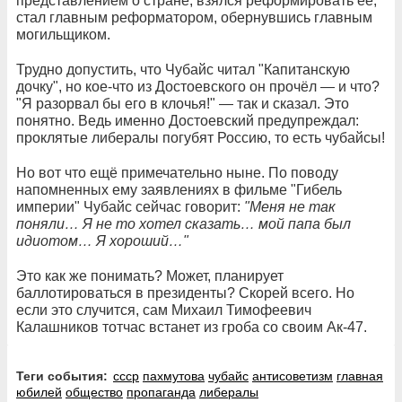
представлением о стране, взялся реформировать её,
стал главным реформатором, обернувшись главным
могильщиком.
Трудно допустить, что Чубайс читал "Капитанскую
дочку", но кое-что из Достоевского он прочёл — и что?
"Я разорвал бы его в клочья!" — так и сказал. Это
понятно. Ведь именно Достоевский предупреждал:
проклятые либералы погубят Россию, то есть чубайсы!
Но вот что ещё примечательно ныне. По поводу
напомненных ему заявлениях в фильме "Гибель
империи" Чубайс сейчас говорит:
"Меня не так
поняли… Я не то хотел сказать… мой папа был
идиотом… Я хороший…"
Это как же понимать? Может, планирует
баллотироваться в президенты? Скорей всего. Но
если это случится, сам Михаил Тимофеевич
Калашников тотчас встанет из гроба со своим Ак-47.
Теги события:
ссср
пахмутова
чубайс
антисоветизм
главная
юбилей
общество
пропаганда
либералы