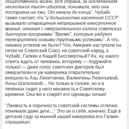
общественной жизни. Вся страна, за исключением
нескольких тысяч идиотов, понимала, что она
построена на лжи. От начала до конца".
Чубайс
также считает, что
"у большинства населения СССР
вызывало отвращение непрерывное ежесуточное
враньё, начиная с омерзительного голоса советских
дикторов программы "Время", которые радуют
телезрителей новыми трудовыми успехами"
. А что,
никаких успехов не было? Что, Америке наступали на
пятки не Советский Союз, не советский народ, а
Чубайс, Галкин и Кащей Бессмертный? Ах, ну, какого
ответа ждать от человека, которому — подумайте
только! — даже голос советских дикторов был
омерзителен и уж наверняка отвратительна
внешность Азы Лихитченко, Валентины Леонтьевой,
Анны Шатиловой… Не только в голове, но и в
печёнках сидит у него ненависть к Советскому
времени. Она же и сожрёт его однажды ночью!
"Лживость и порочность советской системы отлично
понимали даже дети…" Это он о себе, конечно. Ещё в
детском саду за манной кашей наверняка его Галкин
спрашивал: