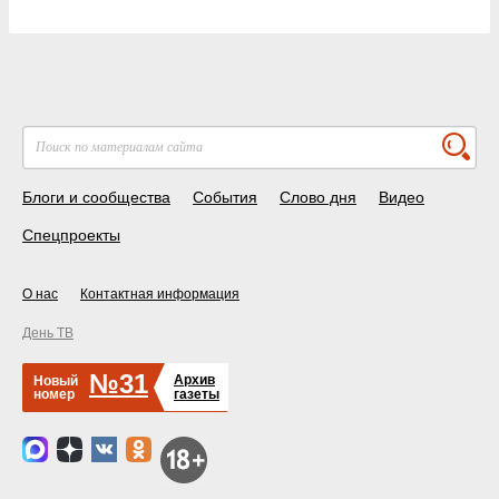
Блоги и сообщества
События
Слово дня
Видео
Спецпроекты
О нас
Контактная информация
День ТВ
№31
Архив
Новый
номер
газеты