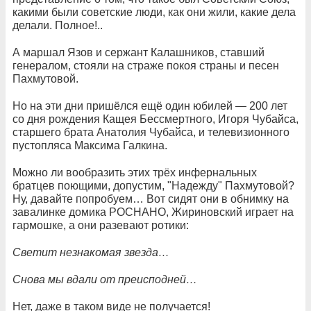
какими были советские люди, как они жили, какие дела
делали. Полное!..
А маршал Язов и сержант Калашников, ставший
генералом, стояли на страже покоя страны и песен
Пахмутовой.
Но на эти дни пришёлся ещё один юбилей — 200 лет
со дня рождения Кащея Бессмертного, Игоря Чубайса,
старшего брата Анатолия Чубайса, и телевизионного
пустопляса Максима Галкина.
Можно ли вообразить этих трёх инфернальных
братцев поющими, допустим, "Надежду" Пахмутовой?
Ну, давайте попробуем… Вот сидят они в обнимку на
завалинке домика РОСНАНО, Жириновский играет на
гармошке, а они разевают ротики:
Светит незнакомая звезда…
Снова мы вдали от преисподней…
Нет, даже в таком виде не получается!