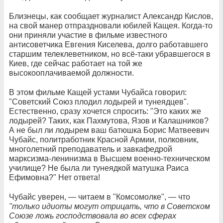
Близнецы, как сообщает журналист Александр Кислов,
на свой манер отпраздновали юбилей Кащея. Когда-то
они приняли участие в фильме известного
антисоветчика Евгения Киселева, долго работавшего
старшим телеклеветником, но всё-таки убравшегося в
Киев, где сейчас работает на той же
высокооплачиваемой должности.
В этом фильме Кащей устами Чубайса говорил:
"Советский Союз плодил лодырей и тунеядцев".
Естественно, сразу хочется спросить: "Это каких же
лодырей? Таких, как Пахмутова, Язов и Калашников?
А не был ли лодырем ваш батюшка Борис Матвеевич
Чубайс, политработник Красной Армии, полковник,
многолетний преподаватель и зав­кафедрой
марксизма-ленинизма в Высшем военно-техническом
училище? Не была ли тунеядкой матушка Раиса
Ефимовна?" Нет ответа!
Чубайс уверен, — читаем в "Комсомолке", — что
"только идиоты могут отрицать, что в Советском
Союзе ложь господствовала во всех сферах