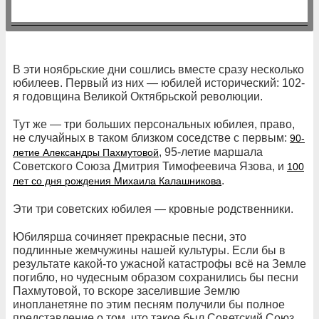
В эти ноябрьские дни сошлись вместе сразу несколько
юбилеев. Первый из них — юбилей исторический: 102-
я годовщина Великой Октябрьской революции.
Тут же — три больших персональных юбилея, право,
не случайных в таком близком соседстве с первым:
90-
, 95-летие маршала
летие Александры Пахмутовой
Советского Союза Дмитрия Тимофеевича Язова, и
100
.
лет со дня рождения Михаила Калашникова
Эти три советских юбилея — кровные родственники.
Юбилярша сочиняет прекрасные песни, это
подлинные жемчужины нашей культуры. Если бы в
результате какой-то ужасной катастрофы всё на Земле
погибло, но чудесным образом сохранились бы песни
Пахмутовой, то вскоре заселившие Землю
инопланетяне по этим песням получили бы полное
представление о том, что такое был Советский Союз,