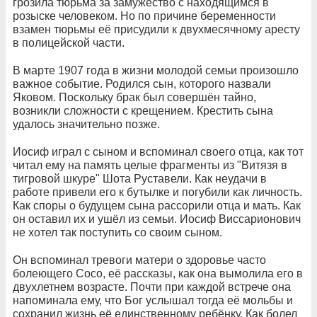
грозила тюрьма за замужество с находящимся в
розыске человеком. Но по причине беременности
взамен тюрьмы её присудили к двухмесячному аресту
в полицейской части.
В марте 1907 года в жизни молодой семьи произошло
важное событие. Родился сын, которого назвали
Яковом. Поскольку брак был совершён тайно,
возникли сложности с крещением. Крестить сына
удалось значительно позже.
Иосиф играл с сыном и вспоминал своего отца, как тот
читал ему на память целые фрагменты из "Витязя в
тигровой шкуре" Шота Руставели. Как неудачи в
работе привели его к бутылке и погубили как личность.
Как споры о будущем сына рассорили отца и мать. Как
он оставил их и ушёл из семьи. Иосиф Виссарионович
не хотел так поступить со своим сыном.
Он вспоминал тревоги матери о здоровье часто
болеющего Сосо, её рассказы, как она вымолила его в
двухлетнем возрасте. Почти при каждой встрече она
напоминала ему, что Бог услышал тогда её мольбы и
сохранил жизнь её единственному ребёнку. Как болел