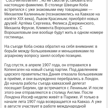
"Сосо-интеллигент", но не смогли установить его
настоящую фамилию. В столице Швеции Коба
встретился с уже знакомыми ему товарищами —
Михаилом Калининым (познакомились на Кавказе на
излёте XIX века), Львом Красиным; приобрёл новых
друзей: Артёма Сергеева, Феликса Дзержинского,
Михаила Фрунзе, Климента Ворошилова. С
Ворошиловым они вообще будут жить в одном номере
гостиницы.
На съезде Коба снова обратил на себя внимание: в
борьбе между большевиками и меньшевиками по
аграрному вопросу занял особую позицию.
Год спустя, в апреле 1907 года, он отправился в
Копенгаген на новый съезд партии. Под давлением
царского правительства Дания отказала большевикам
в приёме, и они вынужденно перебрались в Лондон.
До начала работы съезда кавказский делегат
посещает Берлин, где встречается с Лениным. И после
этого они отправляются в столицу Англии. После
Лондона Иосиф неделю живёт в Париже. И только в
начале лета 1907 года возвращается на Кавказ. А уже
в августе участвует в работе международной