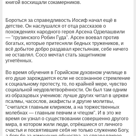
книгой восхищали сокамерников.
Бороться за справедливость Иосиф начал ещё в
детстве. Он наслушался от отца рассказов о
похождениях народного героя Арсена Одзелашвили
— "грузинского Робин Гуда". Арсен воевал против
богатых, которые притесняли бедных тружеников, и
всё добытое добро раздавал крестьянам, себе ничего
не оставлял. Сосо мечтал стать защитником
угнетённых.
Во время обучения в Горийском духовном училище в
его душе зарождается если не осознанное стремление
к социальному протесту, то, по крайней мере, чувство
социальной неудовлетворённости. Он был там одним
из образцовых учеников: лучше других читал в церкви
псалмы, часослов, акафисты и другие молитвы,
"считался главным клириком, а на торжественных
молебнах — главным певчим и чтецом". И в это же
время он узнал о существовании совершенно другого
мира, в котором жили люди, отрёкшиеся от личного
счастья и посвятившие себя не только служению Богу,
а борьбе за изменение общества, за справедливое