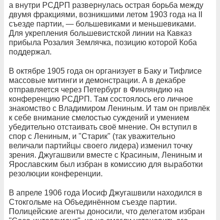
а внутри РСДРП развернулась острая борьба между
двумя фракциями, возникшими летом 1903 года на II
съезде партии, — большевиками и меньшевиками.
Для укрепления большевистской линии на Кавказ
прибыла Розалия Землячка, позицию которой Коба
поддержал.
В октябре 1905 года он организует в Баку и Тифлисе
массовые митинги и демонстрации. А в декабре
отправляется через Петербург в Финляндию на
конференцию РСДРП. Там состоялось его личное
знакомство с Владимиром Лениным. И там он привлёк
к себе внимание смелостью суждений и умением
убедительно отстаивать своё мнение. Он вступил в
спор с Лениным, и "Старик" (так уважительно
величали партийцы своего лидера) изменил точку
зрения. Джугашвили вместе с Красиным, Лениным и
Ярославским был избран в комиссию для выработки
резолюции конференции.
В апреле 1906 года Иосиф Джугашвили находился в
Стокгольме на Объединённом съезде партии.
Полицейские агенты доносили, что делегатом избран