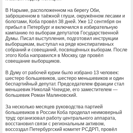
В Нарыме, расположенном на берегу Оби,
заброшенном в таёжной глуши, окружённом лесами и
болотами, Коба провёл 38 дней. Уже 12 сентября он
прибыл в Петербург и включился в избирательную
кампанию по выборам депутатов Государственной
Думы. Писал выступления, подготовил инструкции
выборщикам, выступал на ряде конспиративных
собраний и совещаний, посвящённых выборам. После
этого Коба направился в Москву, где провёл
совещание выборщиков.
В Думу от рабочей курии было избрано 13 человек:
шестеро большевиков, шестеро меньшевиков и один
беспартийный депутат. Председателем фракции стал
меньшевик Николай Чхеидзе, его заместителем —
большевик Роман Малиновский.
За несколько месяцев руководства партией
большевиков в России Коба проделал неимоверный
труд: организовал работу центрального аппарата,
восстановил связи с региональным активом,
воссоздал Петербургский комитет РСДРП, провёл