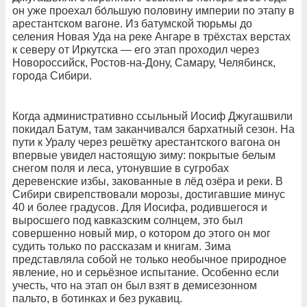
он уже проехал бо́льшую половину империи по этапу в
арестантском вагоне. Из батумской тюрьмы до
селения Новая Уда на реке Ангаре в трёхстах верстах
к северу от Иркутска — его этап проходил через
Новороссийск, Ростов-на-Дону, Самару, Челябинск,
города Сибири.
Когда административно ссыльный Иосиф Джугашвили
покидал Батум, там заканчивался бархатный сезон. На
пути к Уралу через решётку арестантского вагона он
впервые увидел настоящую зиму: покрытые белым
снегом поля и леса, утонувшие в сугробах
деревенские избы, закованные в лёд озёра и реки. В
Сибири свирепствовали морозы, достигавшие минус
40 и более градусов. Для Иосифа, родившегося и
выросшего под кавказским солнцем, это был
совершенно новый мир, о котором до этого он мог
судить только по рассказам и книгам. Зима
представляла собой не только необычное природное
явление, но и серьёзное испытание. Особенно если
учесть, что на этап он был взят в демисезонном
пальто, в ботинках и без рукавиц.