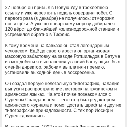
27 ноября он прибыл в Новую Уду в трёхлетнюю
ссылку и уже через пять недель совершил побег. С
первого раза (в декабре) не получилось: отморозил
нос и щёки. А уже по январскому морозу добирался
120 вёрст до ближайшей железнодорожной станции и
устремился обратно в Тифлис.
К тому времени на Кавказе он стал легендарным
человеком. Ещё до своего ареста он организовал
массовую забастовку на заводе Ротшильдов в Батуме
и смог добиться выполнения условий бастующих: был
сменён директор, рабочим выплатили премию,
установили выходной день в воскресенье.
Он создал первую нелегальную типографию, наладил
выпуск и распространение листовок на грузинском и
армянском языках. На этой почве познакомился с
Суреном Спандаряном — его отец был редактором
армянского журнала и помог достать шрифты и другие
типографские принадлежности. С тех пор Иосиф и
Сурен сдружились.
В начале апреля 1902 года Иосиф Джугашвили был