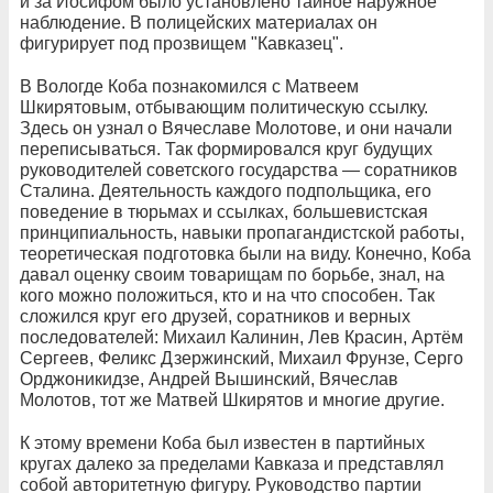
и за Иосифом было установлено тайное наружное
наблюдение. В полицейских материалах он
фигурирует под прозвищем "Кавказец".
В Вологде Коба познакомился с Матвеем
Шкирятовым, отбывающим политическую ссылку.
Здесь он узнал о Вячеславе Молотове, и они начали
переписываться. Так формировался круг будущих
руководителей советского государства — соратников
Сталина. Деятельность каждого подпольщика, его
поведение в тюрьмах и ссылках, большевистская
принципиальность, навыки пропагандистской работы,
теоретическая подготовка были на виду. Конечно, Коба
давал оценку своим товарищам по борьбе, знал, на
кого можно положиться, кто и на что способен. Так
сложился круг его друзей, соратников и верных
последователей: Михаил Калинин, Лев Красин, Артём
Сергеев, Феликс Дзержинский, Михаил Фрунзе, Серго
Орджоникидзе, Андрей Вышинский, Вячеслав
Молотов, тот же Матвей Шкирятов и многие другие.
К этому времени Коба был известен в партийных
кругах далеко за пределами Кавказа и представлял
собой авторитетную фигуру. Руководство партии