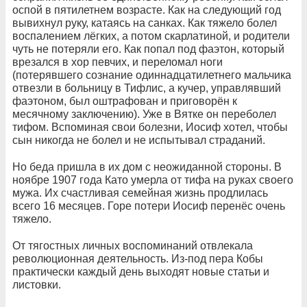
оспой в пятилетнем возрасте. Как на следующий год
вывихнул руку, катаясь на санках. Как тяжело болел
воспалением лёгких, а потом скарлатиной, и родители
чуть не потеряли его. Как попал под фаэтон, который
врезался в хор певчих, и переломал ноги
(потерявшего сознание одиннадцатилетнего мальчика
отвезли в больницу в Тифлис, а кучер, управлявший
фаэтоном, был оштрафован и приговорён к
месячному заключению). Уже в Вятке он переболел
тифом. Вспоминая свои болезни, Иосиф хотел, чтобы
сын никогда не болел и не испытывал страданий.
Но беда пришла в их дом с неожиданной стороны. В
ноябре 1907 года Като умерла от тифа на руках своего
мужа. Их счастливая семейная жизнь продлилась
всего 16 месяцев. Горе потери Иосиф перенёс очень
тяжело.
От тягостных личных воспоминаний отвлекала
революционная деятельность. Из-под пера Кобы
практически каждый день выходят новые статьи и
листовки.