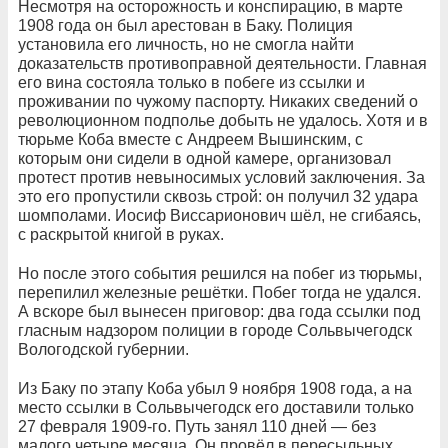
Несмотря на осторожность и конспирацию, в марте
1908 года он был арестован в Баку. Полиция
установила его личность, но не смогла найти
доказательств противоправной деятельности. Главная
его вина состояла только в побеге из ссылки и
проживании по чужому паспорту. Никаких сведений о
революционном подполье добыть не удалось. Хотя и в
тюрьме Коба вместе с Андреем Вышинским, с
которым они сидели в одной камере, организовал
протест против невыносимых условий заключения. За
это его пропустили сквозь строй: он получил 32 удара
шомполами. Иосиф Виссарионович шёл, не сгибаясь,
с раскрытой книгой в руках.
Но после этого события решился на побег из тюрьмы,
перепилил железные решётки. Побег тогда не удался.
А вскоре был вынесен приговор: два года ссылки под
гласным надзором полиции в городе Сольвычегодск
Вологодской губернии.
Из Баку по этапу Коба убыл 9 ноября 1908 года, а на
место ссылки в Сольвычегодск его доставили только
27 февраля 1909-го. Путь занял 110 дней — без
малого четыре месяца. Он провёл в пересыльных