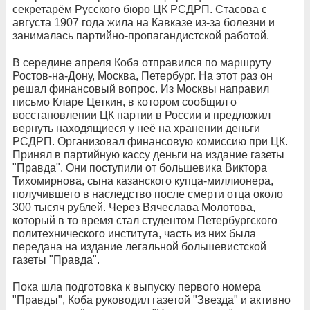
секретарём Русского бюро ЦК РСДРП. Стасова с
августа 1907 года жила на Кавказе из-за болезни и
занималась партийно-пропагандистской работой.
В середине апреля Коба отправился по маршруту
Ростов-на-Дону, Москва, Петербург. На этот раз он
решал финансовый вопрос. Из Москвы направил
письмо Кларе Цеткин, в котором сообщил о
восстановлении ЦК партии в России и предложил
вернуть находящиеся у неё на хранении деньги
РСДРП. Организовал финансовую комиссию при ЦК.
Принял в партийную кассу деньги на издание газеты
"Правда". Они поступили от большевика Виктора
Тихомирнова, сына казанского купца-миллионера,
получившего в наследство после смерти отца около
300 тысяч рублей. Через Вячеслава Молотова,
который в то время стал студентом Петербургского
политехнического института, часть из них была
передана на издание легальной большевистской
газеты "Правда".
Пока шла подготовка к выпуску первого номера
"Правды", Коба руководил газетой "Звезда" и активно