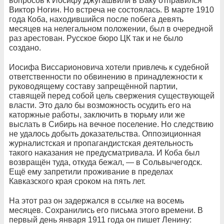
вопросов к Иосифу Джугашвили в Баку отправился
Виктор Ногин. Но встреча не состоялась. В марте 1910
года Коба, находившийся после побега девять
месяцев на нелегальном положении, был в очередной
раз арестован. Русское бюро ЦК так и не было
создано.
Иосифа Виссарионовича хотели привлечь к судебной
ответственности по обвинению в принадлежности к
руководящему составу запрещённой партии,
ставящей перед собой цель свержения существующей
власти. Это дало бы возможность осудить его на
каторжные работы, заключить в тюрьму или же
выслать в Сибирь на вечное поселение. Но следствию
не удалось добыть доказательства. Оппозиционная
журналистская и пропагандистская деятельность
такого наказания не предусматривала. И Коба был
возвращён туда, откуда бежал, — в Сольвычегодск.
Ещё ему запретили проживание в пределах
Кавказского края сроком на пять лет.
На этот раз он задержался в ссылке на восемь
месяцев. Сохранились его письма этого времени. В
первый день января 1911 года он пишет Ленину: