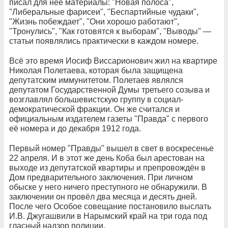
писал для неё материалы: "Новая полоса",
"Либеральные фарисеи", "Беспартийные чудаки",
"Жизнь побеждает", "Они хорошо работают",
"Тронулись", "Как готовятся к выборам", "Выводы" —
статьи появлялись практически в каждом номере.
Всё это время Иосиф Виссарионович жил на квартире
Николая Полетаева, которая была защищена
депутатским иммунитетом. Полетаев являлся
депутатом Государственной Думы третьего созыва и
возглавлял большевистскую группу в социал-
демократической фракции. Он же считался и
официальным издателем газеты "Правда" с первого
её номера и до декабря 1912 года.
Первый номер "Правды" вышел в свет в воскресенье
22 апреля. И в этот же день Коба был арестован на
выходе из депутатской квартиры и препровождён в
Дом предварительного заключения. При личном
обыске у него ничего преступного не обнаружили. В
заключении он провёл два месяца и десять дней.
После чего Особое совещание постановило выслать
И.В. Джугашвили в Нарымский край на три года под
гласный надзор полиции.