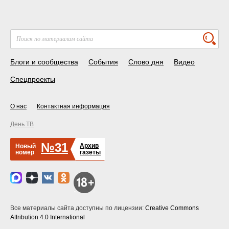
Блоги и сообщества
События
Слово дня
Видео
Спецпроекты
О нас
Контактная информация
День ТВ
№31
Архив
Новый
номер
газеты
Все материалы сайта доступны по лицензии:
Creative Commons
Attribution 4.0 International