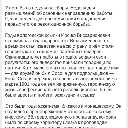
У него была неделя на сборы. Неделя для
размышлений об основных направлениях работы.
Целая неделя для воспоминаний и подведения
первых итогов революционной борьбы.
Годы вологодской ссылки Иосиф Виссарионович
вспоминал с благодарностью. Ведь именно в это
время он стал известен на всю страну, о нём стали
говорить как об одном из партийных лидеров.
Одиннадцать лет работы в подполье дали свои
результаты: его лидерство признали товарищи по
партии. Хотя мало кто из них знал его настоящее имя
— для друзей он был Сосо, а для подпольщиков —
Коба. Со дня перехода на нелегальное положение в
марте 1901 года он вёл напряжённую, героическую
жизнь профессионального революционера. В ней
были аресты и побеги, экзекуции и ссылки.
Это были годы аскетизма, близкого к монашескому. Он
научился с пренебрежением относиться ко всему
мирскому. Вёл революционную пропаганду, которая
была по своему характеру близка к проповедям
раннехристианских подвижников. Его путь