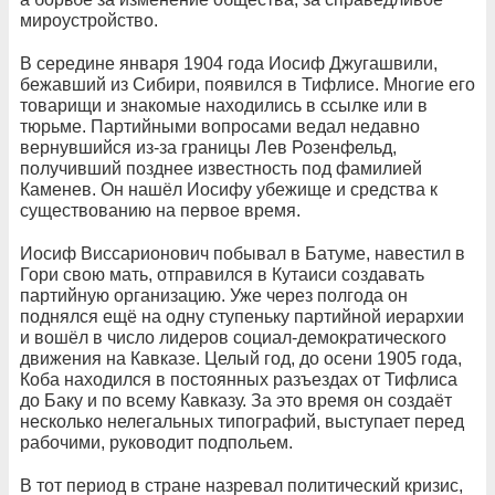
мироустройство.
В середине января 1904 года Иосиф Джугашвили,
бежавший из Сибири, появился в Тифлисе. Многие его
товарищи и знакомые находились в ссылке или в
тюрьме. Партийными вопросами ведал недавно
вернувшийся из-за границы Лев Розенфельд,
получивший позднее известность под фамилией
Каменев. Он нашёл Иосифу убежище и средства к
существованию на первое время.
Иосиф Виссарионович побывал в Батуме, навестил в
Гори свою мать, отправился в Кутаиси создавать
партийную организацию. Уже через полгода он
поднялся ещё на одну ступеньку партийной иерархии
и вошёл в число лидеров социал-демократического
движения на Кавказе. Целый год, до осени 1905 года,
Коба находился в постоянных разъездах от Тифлиса
до Баку и по всему Кавказу. За это время он создаёт
несколько нелегальных типографий, выступает перед
рабочими, руководит подпольем.
В тот период в стране назревал политический кризис,