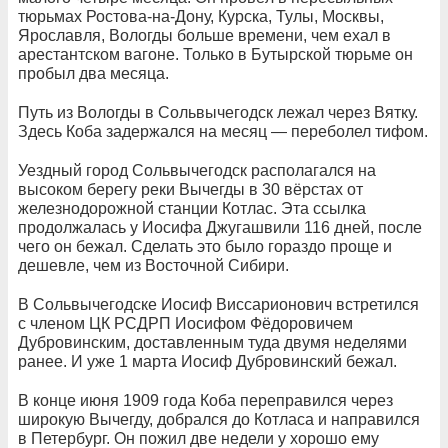
тюрьмах Ростова-на-Дону, Курска, Тулы, Москвы,
Ярославля, Вологды больше времени, чем ехал в
арестантском вагоне. Только в Бутырской тюрьме он
пробыл два месяца.
Путь из Вологды в Сольвычегодск лежал через Вятку.
Здесь Коба задержался на месяц — переболел тифом.
Уездный город Сольвычегодск располагался на
высоком берегу реки Вычегды в 30 вёрстах от
железнодорожной станции Котлас. Эта ссылка
продолжалась у Иосифа Джугашвили 116 дней, после
чего он бежал. Сделать это было гораздо проще и
дешевле, чем из Восточной Сибири.
В Сольвычегодске Иосиф Виссарионович встретился
с членом ЦК РСДРП Иосифом Фёдоровичем
Дубровинским, доставленным туда двумя неделями
ранее. И уже 1 марта Иосиф Дубровинский бежал.
В конце июня 1909 года Коба переправился через
широкую Вычегду, добрался до Котласа и направился
в Петербург. Он пожил две недели у хорошо ему