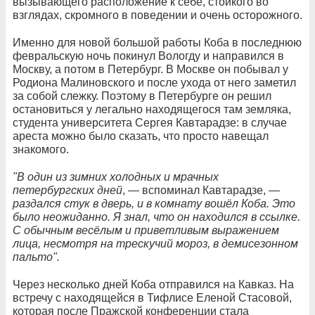
вызывающего расположение к себе, стойкого во
взглядах, скромного в поведении и очень осторожного.
Именно для новой большой работы Коба в последнюю
февральскую ночь покинул Вологду и направился в
Москву, а потом в Петербург. В Москве он побывал у
Родиона Малиновского и после ухода от него заметил
за собой слежку. Поэтому в Петербурге он решил
остановиться у легально находящегося там земляка,
студента университета Сергея Кавтарадзе: в случае
ареста можно было сказать, что просто навещал
знакомого.
"В один из зимних холодных и мрачных
петербургских дней
, — вспоминал Кавтарадзе, —
раздался стук в дверь, и в комнату вошёл Коба. Это
было неожиданно. Я знал, что он находился в ссылке.
С обычным весёлым и приветливым выражением
лица, несмотря на трескучий мороз, в демисезонном
пальто".
Через несколько дней Коба отправился на Кавказ. На
встречу с находящейся в Тифлисе Еленой Стасовой,
которая после Пражской конференции стала