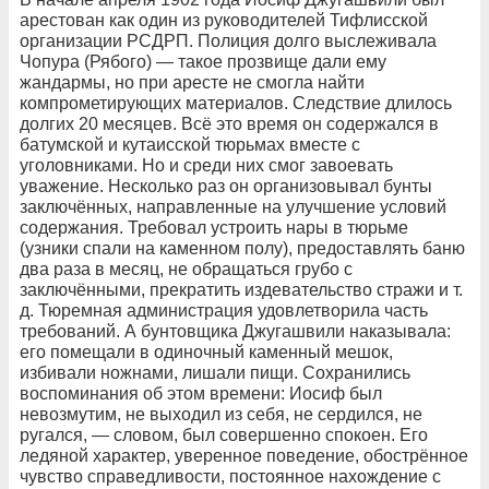
арестован как один из руководителей Тифлисской
организации РСДРП. Полиция долго выслеживала
Чопура (Рябого) — такое прозвище дали ему
жандармы, но при аресте не смогла найти
компрометирующих материалов. Следствие длилось
долгих 20 месяцев. Всё это время он содержался в
батумской и кутаисской тюрьмах вместе с
уголовниками. Но и среди них смог завоевать
уважение. Несколько раз он организовывал бунты
заключённых, направленные на улучшение условий
содержания. Требовал устроить нары в тюрьме
(узники спали на каменном полу), предоставлять баню
два раза в месяц, не обращаться грубо с
заключёнными, прекратить издевательство стражи и т.
д. Тюремная администрация удовлетворила часть
требований. А бунтовщика Джугашвили наказывала:
его помещали в одиночный каменный мешок,
избивали ножнами, лишали пищи. Сохранились
воспоминания об этом времени: Иосиф был
невозмутим, не выходил из себя, не сердился, не
ругался, — словом, был совершенно спокоен. Его
ледяной характер, уверенное поведение, обострённое
чувство справедливости, постоянное нахождение с