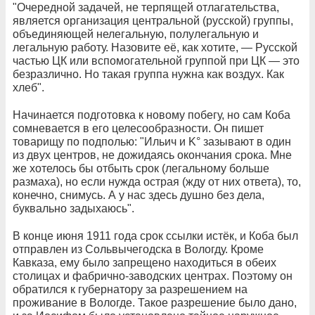
"Очередной задачей, не терпящей отлагательства,
является организация центральной (русской) группы,
объединяющей нелегальную, полулегальную и
легальную работу. Назовите её, как хотите, — Русской
частью ЦК или вспомогательной группой при ЦК — это
безразлично. Но такая группа нужна как воздух. Как
хлеб".
Начинается подготовка к новому побегу, но сам Коба
сомневается в его целесообразности. Он пишет
товарищу по подполью: "Ильич и K° зазывают в один
из двух центров, не дожидаясь окончания срока. Мне
же хотелось бы отбыть срок (легальному больше
размаха), но если нужда острая (жду от них ответа), то,
конечно, снимусь. А у нас здесь душно без дела,
буквально задыхаюсь".
В конце июня 1911 года срок ссылки истёк, и Коба был
отправлен из Сольвычегодска в Вологду. Кроме
Кавказа, ему было запрещено находиться в обеих
столицах и фабрично-заводских центрах. Поэтому он
обратился к губернатору за разрешением на
проживание в Вологде. Такое разрешение было дано,