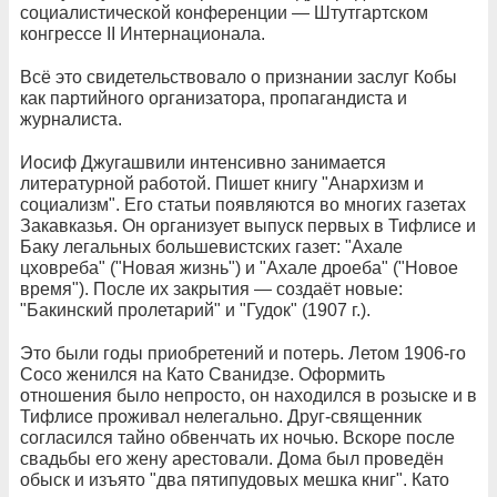
социалистической конференции — Штутгартском
конгрессе II Интернационала.
Всё это свидетельствовало о признании заслуг Кобы
как партийного организатора, пропагандиста и
журналиста.
Иосиф Джугашвили интенсивно занимается
литературной работой. Пишет книгу "Анархизм и
социализм". Его статьи появляются во многих газетах
Закавказья. Он организует выпуск первых в Тифлисе и
Баку легальных большевистских газет: "Ахале
цховреба" ("Новая жизнь") и "Ахале дроеба" ("Новое
время"). После их закрытия — создаёт новые:
"Бакинский пролетарий" и "Гудок" (1907 г.).
Это были годы приобретений и потерь. Летом 1906-го
Сосо женился на Като Сванидзе. Оформить
отношения было непросто, он находился в розыске и в
Тифлисе проживал нелегально. Друг-священник
согласился тайно обвенчать их ночью. Вскоре после
свадьбы его жену арестовали. Дома был проведён
обыск и изъято "два пятипудовых мешка книг". Като