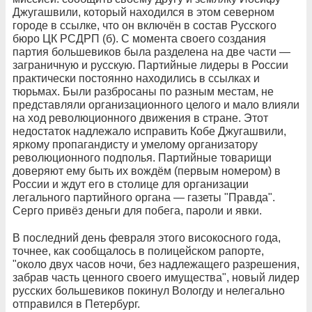
Джугашвили, который находился в этом северном
городе в ссылке, что он включён в состав Русского
бюро ЦК РСДРП (б). С момента своего создания
партия большевиков была разделена на две части —
заграничную и русскую. Партийные лидеры в России
практически постоянно находились в ссылках и
тюрьмах. Были разбросаны по разным местам, не
представляли организационного целого и мало влияли
на ход революционного движения в стране. Этот
недостаток надлежало исправить Кобе Джугашвили,
яркому пропагандисту и умелому организатору
революционного подполья. Партийные товарищи
доверяют ему быть их вождём (первым номером) в
России и ждут его в столице для организации
легального партийного органа — газеты "Правда".
Серго привёз деньги для побега, пароли и явки.
В последний день февраля этого високосного года,
точнее, как сообщалось в полицейском рапорте,
"около двух часов ночи, без надлежащего разрешения,
забрав часть ценного своего имущества", новый лидер
русских большевиков покинул Вологду и нелегально
отправился в Петербург.