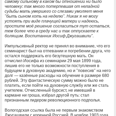
самому сильному в каком бы отношении ни было
человеку: так много потерпевшая от неладной
судьбы мать умершего со слезами умоляет меня
"быть сыном хоть на неделю". Никак я не могу
устоять при виде плачущей матери и надеюсь,
простите моё решение согласиться тут остаться,
тем более что в среду нас и так отпускаете к
болящим. Воспитанник Иосиф Джугашвили".
Импульсивный ректор не принял во внимание, что его
семинарист был на отпевании и погребении друга, что
остался поддержать его безутешную мать. Он
отчислил Иосифа из семинарии 29 мая 1899 года,
лишив его не только возможности поступления в
будущем в духовную академию, но и "повесив" на него
долг — казённые расходы на обучение в размере 680
рублей. Эту фантастическую сумму можно было не
платить, если пойти на духовную службу или же стать
учителем. Отчисленный бурсист, не имевший в
кармане ни гроша, избрал другой путь: стал
признанным лидером революционного подполья.
Вологодская ссылка была не первым знакомством
Джугашвили с коренной Россией. В ноябре 1903 года