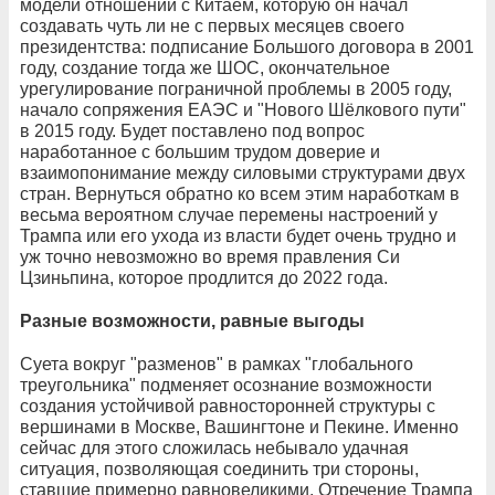
модели отношений с Китаем, которую он начал
создавать чуть ли не с первых месяцев своего
президентства: подписание Большого договора в 2001
году, создание тогда же ШОС, окончательное
урегулирование пограничной проблемы в 2005 году,
начало сопряжения ЕАЭС и "Нового Шёлкового пути"
в 2015 году. Будет поставлено под вопрос
наработанное с большим трудом доверие и
взаимопонимание между силовыми структурами двух
стран. Вернуться обратно ко всем этим наработкам в
весьма вероятном случае перемены настроений у
Трампа или его ухода из власти будет очень трудно и
уж точно невозможно во время правления Си
Цзиньпина, которое продлится до 2022 года.
Разные возможности, равные выгоды
Суета вокруг "разменов" в рамках "глобального
треугольника" подменяет осознание возможности
создания устойчивой равносторонней структуры с
вершинами в Москве, Вашингтоне и Пекине. Именно
сейчас для этого сложилась небывало удачная
ситуация, позволяющая соединить три стороны,
ставшие примерно равновеликими. Отречение Трампа