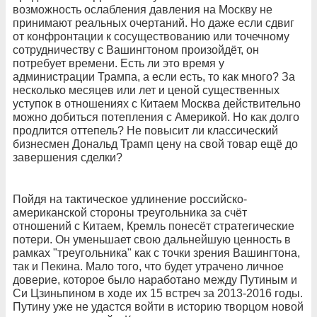
возможность ослабления давления на Москву не
принимают реальных очертаний. Но даже если сдвиг
от конфронтации к сосуществованию или точечному
сотрудничеству с Вашингтоном произойдёт, он
потребует времени. Есть ли это время у
администрации Трампа, а если есть, то как много? За
несколько месяцев или лет и ценой существенных
уступок в отношениях с Китаем Москва действительно
можно добиться потепления с Америкой. Но как долго
продлится оттепель? Не повысит ли классический
бизнесмен Дональд Трамп цену на свой товар ещё до
завершения сделки?
Пойдя на тактическое удлинение российско-
американской стороны треугольника за счёт
отношений с Китаем, Кремль понесёт стратегические
потери. Он уменьшает свою дальнейшую ценность в
рамках "треугольника" как с точки зрения Вашингтона,
так и Пекина. Мало того, что будет утрачено личное
доверие, которое было наработано между Путиным и
Си Цзиньпином в ходе их 15 встреч за 2013-2016 годы.
Путину уже не удастся войти в историю творцом новой