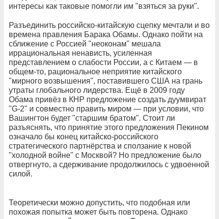
интересы как таковые помогли им "взяться за руки".
Разъединить российско-китайскую сцепку мечтали и во
времена правления Барака Обамы. Однако пойти на
сближение с Россией "неоконам" мешала
иррациональная ненависть, усиленная
представлением о слабости России, а с Китаем — в
общем-то, рациональное неприятие китайского
"мирного возвышения", поставившего США на грань
утраты глобального лидерства. Ещё в 2009 году
Обама привёз в КНР предложение создать дуумвират
"G-2" и совместно править миром — при условии, что
Вашингтон будет "старшим братом". Стоит ли
разъяснять, что принятие этого предложения Пекином
означало бы конец китайско-российского
стратегического партнёрства и сползание к новой
"холодной войне" с Москвой? Но предложение было
отвергнуто, а сдерживание продолжилось с удвоенной
силой.
Теоретически можно допустить, что подобная или
похожая попытка может быть повторена. Однако