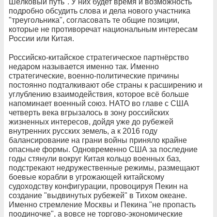
Шёлковый путь". У них будет время и возможность
подробно обсудить слова и дела нового участника
"треугольника", согласовать те общие позиции,
которые не противоречат национальным интересам
России или Китая.
Российско-китайское стратегическое партнёрство
недаром называется именно так. Именно
стратегические, военно-политические причины
постоянно подталкивают обе страны к расширению и
углублению взаимодействия, которое всё больше
напоминает военный союз. НАТО во главе с США
четверть века вгрызалось в зону российских
жизненных интересов, дойдя уже до рубежей
внутренних русских земель, а к 2016 году
балансирование на грани войны приняло крайне
опасные формы. Одновременно США за последние
годы стянули вокруг Китая кольцо военных баз,
подстрекают недружественные режимы, размещают
боевые корабли в угрожающей китайскому
судоходству конфигурации, провоцируя Пекин на
создание "выдвинутых рубежей" в Тихом океане.
Именно стремление Москвы и Пекина "не пропасть
поодиночке", а вовсе не торгово-экономические