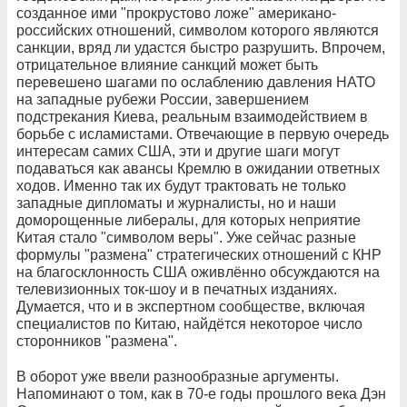
созданное ими "прокрустово ложе" американо-
российских отношений, символом которого являются
санкции, вряд ли удастся быстро разрушить. Впрочем,
отрицательное влияние санкций может быть
перевешено шагами по ослаблению давления НАТО
на западные рубежи России, завершением
подстрекания Киева, реальным взаимодействием в
борьбе с исламистами. Отвечающие в первую очередь
интересам самих США, эти и другие шаги могут
подаваться как авансы Кремлю в ожидании ответных
ходов. Именно так их будут трактовать не только
западные дипломаты и журналисты, но и наши
доморощенные либералы, для которых неприятие
Китая стало "символом веры". Уже сейчас разные
формулы "размена" стратегических отношений с КНР
на благосклонность США оживлённо обсуждаются на
телевизионных ток-шоу и в печатных изданиях.
Думается, что и в экспертном сообществе, включая
специалистов по Китаю, найдётся некоторое число
сторонников "размена".
В оборот уже ввели разнообразные аргументы.
Напоминают о том, как в 70-е годы прошлого века Дэн