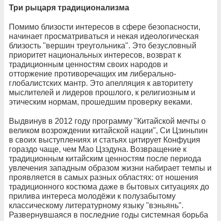
Три рыцаря традиционализма
Помимо близости интересов в сфере безопасности,
начинает просматриваться и некая идеологическая
близость "вершин треугольника". Это безусловный
приоритет национальных интересов, возврат к
традиционным ценностям своих народов и
отторжение противоречащих им либерально-
глобалистских мантр. Это апелляция к авторитету
мыслителей и лидеров прошлого, к религиозным и
этическим нормам, прошедшим проверку веками.
Выдвинув в 2012 году программу "Китайской мечты о
великом возрождении китайской нации", Си Цзиньпин
в своих выступлениях и статьях цитирует Конфуция
гораздо чаще, чем Мао Цзэдуна. Возвращение к
традиционным китайским ценностям после периода
увлечения западным образом жизни набирает темпы и
проявляется в самых разных областях: от ношения
традиционного костюма даже в бытовых ситуациях до
прилива интереса молодёжи к полузабытому
классическому литературному языку "вэньянь".
Развернувшаяся в последние годы системная борьба