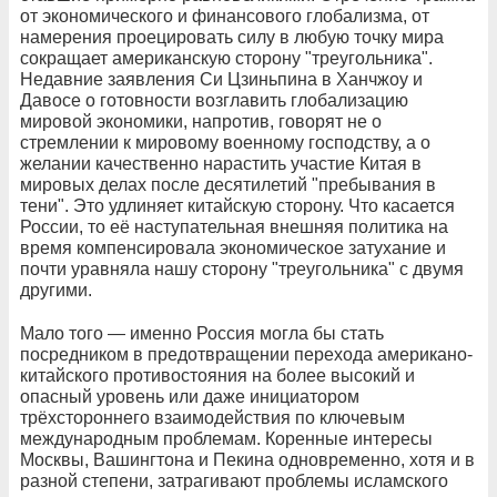
от экономического и финансового глобализма, от
намерения проецировать силу в любую точку мира
сокращает американскую сторону "треугольника".
Недавние заявления Си Цзиньпина в Ханчжоу и
Давосе о готовности возглавить глобализацию
мировой экономики, напротив, говорят не о
стремлении к мировому военному господству, а о
желании качественно нарастить участие Китая в
мировых делах после десятилетий "пребывания в
тени". Это удлиняет китайскую сторону. Что касается
России, то её наступательная внешняя политика на
время компенсировала экономическое затухание и
почти уравняла нашу сторону "треугольника" с двумя
другими.
Мало того — именно Россия могла бы стать
посредником в предотвращении перехода американо-
китайского противостояния на более высокий и
опасный уровень или даже инициатором
трёхстороннего взаимодействия по ключевым
международным проблемам. Коренные интересы
Москвы, Вашингтона и Пекина одновременно, хотя и в
разной степени, затрагивают проблемы исламского