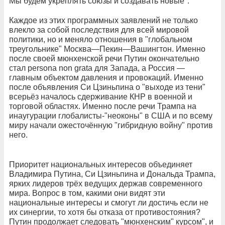
Мы будем укреплять союзы и создавать новые".
Каждое из этих программных заявлений не только
влекло за собой последствия для всей мировой
политики, но и меняло отношения в "глобальном
треугольнике" Москва—Пекин—Вашингтон. Именно
после своей мюнхенской речи Путин окончательно
стал persona non grata для Запада, а Россия —
главным объектом давления и провокаций. Именно
после объявления Си Цзиньпина о "выходе из тени"
всерьёз началось сдерживание КНР в военной и
торговой областях. Именно после речи Трампа на
инаугурации глобалисты-"неоконы" в США и по всему
миру начали ожесточённую "гибридную войну" против
него.
Приоритет национальных интересов объединяет
Владимира Путина, Си Цзиньпина и Дональда Трампа,
ярких лидеров трёх ведущих держав современного
мира. Вопрос в том, какими они видят эти
национальные интересы и смогут ли достичь если не
их синергии, то хотя бы отказа от противостояния?
Путин продолжает следовать "мюнхенским" курсом", и