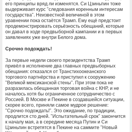
его принципы вряд ли изменятся. Си Цзиньпин тоже
выдерживает курс "следования коренным интересам
государства". Неизвестной величиной в этом
уравнении пока остаётся Трамп. Ему ещё предстоит
продемонстрировать серьёзность обещаний, которые
он давал в ходе предвыборной кампании и в первых
заявлениях уже внутри Белого дома.
Срочно подождать!
За первые недели своего президентства Трамп
привёл в исполнение два главных предвыборных
обещания: отказался от Транстихоокеанского
торгового партнёрства и приступил к сооружению
"Великой мексиканской стены". При этом пока не
разразилась обещанная торговая война с КНР, и не
началось хотя бы ограниченное сотрудничество с
Россией. В Москве и Пекине в создавшейся ситуации,
скорее всего, приняли самое мудрое решение:
"Срочно подождать!". Это ожидание, по традиции,
продлится сто дней. "Испытательный срок" закончится
к началу мая, а в середине месяца Путин и Си
Цзиньпин встретятся в Пекине на саммите "Новый