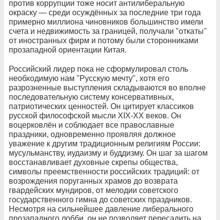
против коррупции тоже носит антилиберальную
окраску — среди осуждённых за последние три года
примерно миллиона чиновников большинство имели
счета и недвижимость за границей, получали "откаты"
от иностранных фирм и потому были сторонниками
прозападной ориентации Китая.
Российский лидер пока не сформулировал столь
необходимую нам "Русскую мечту", хотя его
разрозненные выступления складываются во вполне
последовательную систему консервативных,
патриотических ценностей. Он цитирует классиков
русской философской мысли XIX-XX веков. Он
воцерковлён и соблюдает все православные
праздники, одновременно проявляя должное
уважение к другим традиционным религиям России:
мусульманству, иудаизму и буддизму. Он шаг за шагом
восстанавливает духовные скрепы общества,
символы преемственности российских традиций: от
возрождения поруганных храмов до возврата
гвардейских мундиров, от мелодии советского
государственного гимна до советских праздников.
Несмотря на сильнейшее давление либерального
прозападного лобби, он не позволяет пересадить на