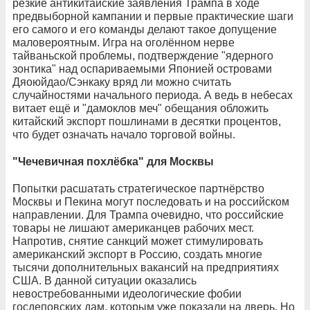
резкие антикитайские заявления Трампа в ходе
предвыборной кампании и первые практические шаги
его самого и его команды делают такое допущение
маловероятным. Игра на оголённом нерве
тайваньской проблемы, подтверждение "ядерного
зонтика" над оспариваемыми Японией островами
Дяоюйдао/Сэнкаку вряд ли можно считать
случайностями начального периода. А ведь в небесах
витает ещё и "дамоклов меч" обещания обложить
китайский экспорт пошлинами в десятки процентов,
что будет означать начало торговой войны.
"
Чечевичная похлёбка" для Москвы
Попытки расшатать стратегическое партнёрство
Москвы и Пекина могут последовать и на российском
направлении. Для Трампа очевидно, что российские
товары не лишают американцев рабочих мест.
Напротив, снятие санкций может стимулировать
американский экспорт в Россию, создать многие
тысячи дополнительных вакансий на предприятиях
США. В данной ситуации оказались
невостребованными идеологические фобии
госдеповских дам, которым уже показали на дверь. Но