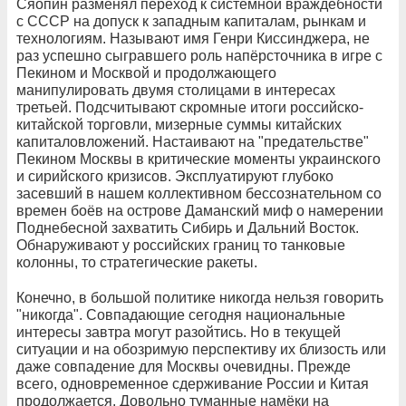
Сяопин разменял переход к системной враждебности
с СССР на допуск к западным капиталам, рынкам и
технологиям. Называют имя Генри Киссинджера, не
раз успешно сыгравшего роль напёрсточника в игре с
Пекином и Москвой и продолжающего
манипулировать двумя столицами в интересах
третьей. Подсчитывают скромные итоги российско-
китайской торговли, мизерные суммы китайских
капиталовложений. Настаивают на "предательстве"
Пекином Москвы в критические моменты украинского
и сирийского кризисов. Эксплуатируют глубоко
засевший в нашем коллективном бессознательном со
времен боёв на острове Даманский миф о намерении
Поднебесной захватить Сибирь и Дальний Восток.
Обнаруживают у российских границ то танковые
колонны, то стратегические ракеты.
Конечно, в большой политике никогда нельзя говорить
"никогда". Совпадающие сегодня национальные
интересы завтра могут разойтись. Но в текущей
ситуации и на обозримую перспективу их близость или
даже совпадение для Москвы очевидны. Прежде
всего, одновременное сдерживание России и Китая
продолжается. Довольно туманные намёки на