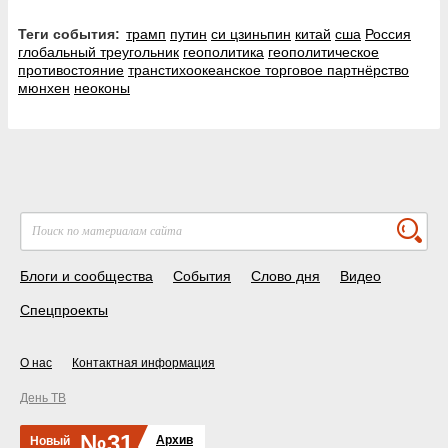
Теги события:
трамп
путин
си цзиньпин
китай
сша
Россия
глобальный треугольник
геополитика
геополитическое
противостояние
транстихоокеанское торговое партнёрство
мюнхен
неоконы
Блоги и сообщества
События
Слово дня
Видео
Спецпроекты
О нас
Контактная информация
День ТВ
№31
Архив
Новый