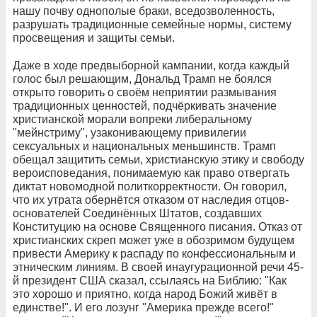
нашу почву однополые браки, вседозволенность,
разрушать традиционные семейные нормы, систему
просвещения и защиты семьи.
Даже в ходе предвыборной кампании, когда каждый
голос был решающим, Дональд Трамп не боялся
открыто говорить о своём неприятии размывания
традиционных ценностей, подчёркивать значение
христианской морали вопреки либеральному
"мейнстриму", узаконивающему привилегии
сексуальных и национальных меньшинств. Трамп
обещал защитить семьи, христианскую этику и свободу
вероисповедания, понимаемую как право отвергать
диктат новомодной политкорректности. Он говорил,
что их утрата обернётся отказом от наследия отцов-
основателей Соединённых Штатов, создавших
Конституцию на основе Священного писания. Отказ от
христианских скреп может уже в обозримом будущем
привести Америку к распаду по конфессиональным и
этническим линиям. В своей инаугурационной речи 45-
й президент США сказал, ссылаясь на Библию: "Как
это хорошо и приятно, когда народ Божий живёт в
единстве!". И его лозунг "Америка прежде всего!"