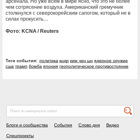
арсенала. Но уже всем в мире ясно, что это не более
чем сотрясение воздуха. Американский гремучник
столкнулся с северокорейским сапогом, который не в
силах прокусить…
Фото: KCNA / Reuters
Теги события:
политика
кндр
ким чен ын
ядерное оружие
сша
трамп
бомба
япония
геополитическое противостояние
Блоги и сообщества
События
Слово дня
Видео
Спецпроекты