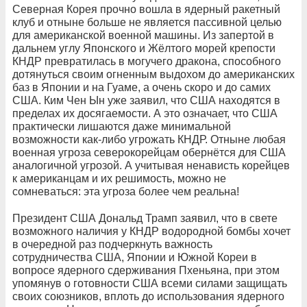
Cеверная Корея прочно вошла в ядерный ракетный
клуб и отныне больше не является пассивной целью
для американской военной машины. Из запертой в
дальнем углу Японского и Жёлтого морей крепости
КНДР превратилась в могучего дракона, способного
дотянуться своим огненным выдохом до американских
баз в Японии и на Гуаме, а очень скоро и до самих
США. Ким Чен Ын уже заявил, что США находятся в
пределах их досягаемости. А это означает, что США
практически лишаются даже минимальной
возможности как-либо угрожать КНДР. Отныне любая
военная угроза северокорейцам обернётся для США
аналогичной угрозой. А учитывая ненависть корейцев
к американцам и их решимость, можно не
сомневаться: эта угроза более чем реальна!
Президент США Дональд Трамп заявил, что в свете
возможного наличия у КНДР водородной бомбы хочет
в очередной раз подчеркнуть важность
сотрудничества США, Японии и Южной Кореи в
вопросе ядерного сдерживания Пхеньяна, при этом
упомянув о готовности США всеми силами защищать
своих союзников, вплоть до использования ядерного