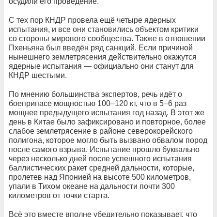
осудили его проведение.
С тех пор КНДР провела ещё четыре ядерных
испытания, и все они становились объектом критики
со стороны мирового сообщества. Также в отношении
Пхеньяна был введён ряд санкций. Если причиной
нынешнего землетрясения действительно окажутся
ядерные испытания — официально они станут для
КНДР шестыми.
По мнению большинства экспертов, речь идёт о
боеприпасе мощностью 100–120 кт, что в 5–6 раз
мощнее предыдущего испытания год назад. В этот же
день в Китае было зафиксировано и повторное, более
слабое землетрясение в районе северокорейского
полигона, которое могло быть вызвано обвалом пород
после самого взрыва. Испытание прошло буквально
через несколько дней после успешного испытания
баллистических ракет средней дальности, которые,
пролетев над Японией на высоте 500 километров,
упали в Тихом океане на дальности почти 300
километров от точки старта.
Всё это вместе вполне убедительно показывает, что