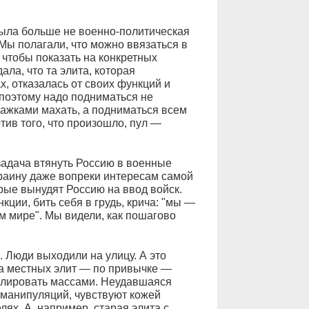
ла больше не военно-политическая
Мы полагали, что можно ввязаться в
 чтобы показать на конкретных
ала, что та элита, которая
, отказалась от своих функций и
поэтому надо подниматься не
ажками махать, а подниматься всем
ив того, что произошло, пул —
задача втянуть Россию в военные
раину даже вопреки интересам самой
рые вынудят Россию на ввод войск.
кции, бить себя в грудь, крича: "мы —
м мире". Мы видели, как пошагово
 Люди выходили на улицу. А это
ка местных элит — по привычке —
пулировать массами. Неудавшаяся
 манипуляций, чувствуют кожей
ях. А, например, старая элита с