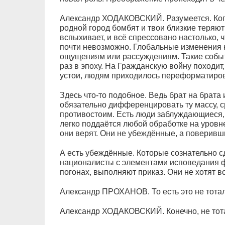
Александр ХОДАКОВСКИЙ. Разумеется. Когда
родной город бомбят и твои близкие теряют
вспыхивает, и всё спрессовано настолько,
почти невозможно. Глобальные изменения 
ощущениям или рассуждениям. Такие событи
раз в эпоху. На Гражданскую войну походит
устои, людям приходилось переформатиров
Здесь что-то подобное. Ведь брат на брата 
обязательно дифференцировать ту массу, с
противостоим. Есть люди заблуждающиеся,
легко поддаётся любой обработке на уровн
они верят. Они не убеждённые, а поверивш
А есть убеждённые. Которые сознательно с
националисты с элементами исповедания ф
погонах, выполняют приказ. Они не хотят в
Александр ПРОХАНОВ. То есть это не тота
Александр ХОДАКОВСКИЙ. Конечно, не тот