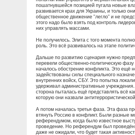
пошатнувшейся позицией пугала новые влас
развивается крах для Украины, и только они
общественное движение "легло" и не предс
этого надо было взять под контроль лидер
них управлять массами.
Не получилось. Элита с того момента полно
роль. Это всё развивалось на этапе полити
Дальше по развитию сценария нужно предп
перевели общественно-политическую фазу 
началось обострение конфликта. Это ещё н
задействованы силы специального назначе
внутренних войск, СБУ. Это попытка локализ
удерживал административные учреждения. Э
сторона пыталась ещё представлять всё к
которую они назвали антитеррористической
А потом началась третья фаза. Эта фаза п
втянуть Россию в конфликт. Были разные 
референдумом, когда было известное высту
проведение. Но референдум был проведён,
даже не ожидали, что будет такая активнос