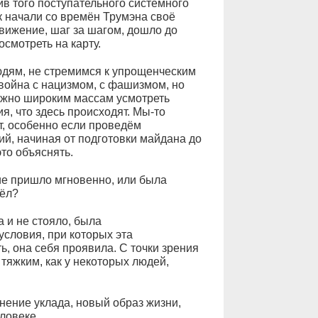
в того поступательного системного
к начали со времён Трумэна своё
движение, шаг за шагом, дошло до
смотреть на карту.
юдям, не стремимся к упрощенческим
о война с нацизмом, с фашизмом, но
ожно широким массам усмотреть
, что здесь происходят. Мы-то
т, особенно если проведём
й, начиная от подготовки майдана до
то объяснять.
е пришло мгновенно, или была
ёл?
и не стояло, была
условия, при которых эта
, она себя проявила. С точки зрения
тяжким, как у некоторых людей,
ение уклада, новый образ жизни,
ловеке.