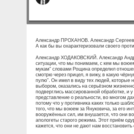
Александр ПРОХАНОВ. Александр Сергеевич
А как бы вы охарактеризовали своего прот
Александр ХОДАКОВСКИЙ. Александр Андрее
ситуации, что мы понимаем, с кем мы воюе
мукам" словами Рощина определил отношени
смотрю через прицел, я вижу, в какую чёр
пулю". Он имел в виду тех людей, которые 
выбором, оказались на серьёзном жизненном
подверглись массированной обработке, и у
представление о реальности, во многом да
потому что у противника каких только шаб
того, что мы воюем за Януковича, за его и
вооружённых сил, им внушается, что они в
апологеты старого режима. Этот приём од
кажется, что они не дают нам восстановить 