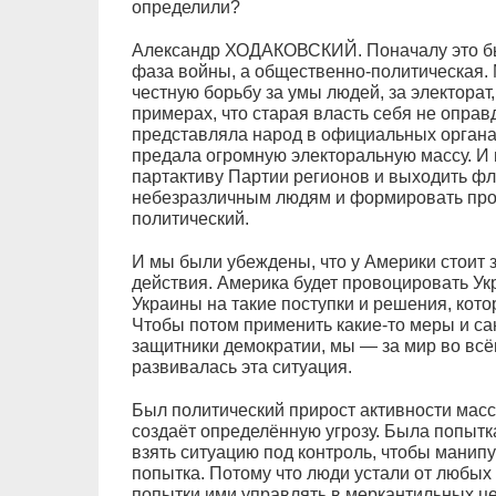
определили?
Александр ХОДАКОВСКИЙ. Поначалу это бы
фаза войны, а общественно-политическая. 
честную борьбу за умы людей, за электорат,
примерах, что старая власть себя не оправд
представляла народ в официальных органах
предала огромную электоральную массу. И 
партактиву Партии регионов и выходить фл
небезразличным людям и формировать прот
политический.
И мы были убеждены, что у Америки стоит 
действия. Америка будет провоцировать Ук
Украины на такие поступки и решения, кото
Чтобы потом применить какие-то меры и сан
защитники демократии, мы — за мир во всё
развивалась эта ситуация.
Был политический прирост активности масс.
создаёт определённую угрозу. Была попыт
взять ситуацию под контроль, чтобы мани
попытка. Потому что люди устали от любых
попытки ими управлять в меркантильных цел