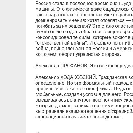
Россия стала в последнее время очень уд
машины. Это физически даже ощущалось. С
как сепаратистах-террористах уже не работ
доминировать мнения: хотят отделяться — 
погибать за их решения? Это стало опасным
нужно было создать образ настоящего враг
консолидировал те силы, которые воюют в р
"отечественной войны". И сколько понятий
война, война глобальная России и Америки
вот о чём говорит украинская сторона.
Александр ПРОХАНОВ. Это всё их опреде
Александр ХОДАКОВСКИЙ. Гражданская вой
определение. Но это формальный подход к 
причины и истоки этого конфликта. Ведь он 
глобальные, создали условия для него. Рос
вмешивалась во внутреннюю политику Укр
которые должны заниматься этими вопрос
выстраивали взаимоотношения с Украиной, ч
спровоцировать какие-то последствия.