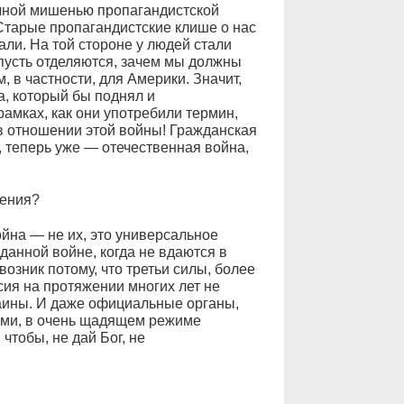
ачной мишенью пропагандистской
тарые пропагандистские клише о нас
али. На той стороне у людей стали
пусть отделяются, зачем мы должны
, в частности, для Америки. Значит,
а, который бы поднял и
амках, как они употребили термин,
 в отношении этой войны! Гражданская
, теперь уже — отечественная война,
ления?
на — не их, это универсальное
данной войне, когда не вдаются в
возник потому, что третьи силы, более
сия на протяжении многих лет не
аины. И даже официальные органы,
ами, в очень щадящем режиме
тобы, не дай Бог, не