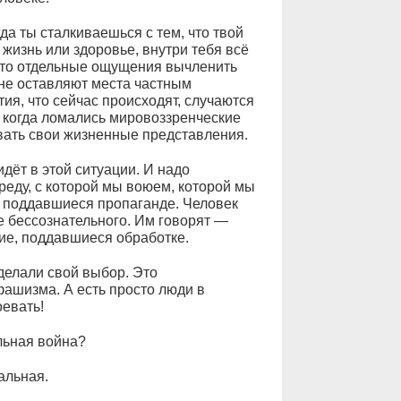
 ты сталкиваешься с тем, что твой
 жизнь или здоровье, внутри тебя всё
 что отдельные ощущения вычленить
не оставляют места частным
я, что сейчас происходят, случаются
, когда ломались мировоззренческие
ать свои жизненные представления.
идёт в этой ситуации. И надо
реду, с которой мы воюем, которой мы
 поддавшиеся пропаганде. Человек
е бессознательного. Им говорят —
ие, поддавшиеся обработке.
делали свой выбор. Это
ашизма. А есть просто люди в
оевать!
льная война?
альная.