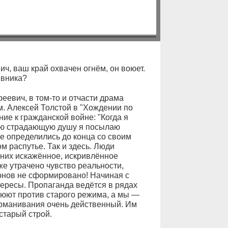
, ваш край охвачен огнём, он воюет.
ивника?
вич, в том-то и отчасти драма
м. Алексей Толстой в "Хождении по
е к гражданской войне: "Когда я
ную страдающую душу я посылаю
не определились до конца со своим
 распутье. Так и здесь. Люди
 них искажённое, искривлённое
же утрачено чувство реальности,
лонов не сформировано! Начиная с
нтересы. Пропаганда ведётся в рядах
оюют против старого режима, а мы —
урманивания очень действенный. Им
старый строй.