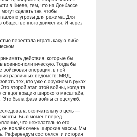
ти в Киеве, тем, что на Донбассе
 могут сделать так, чтобы
тавляло угрозы для режима. Для
ов общественного движения. И через
стью перестала играть какую-либо
ческом.
ринимать действия, которые бы
в военно-политическую. Тогда бы
е войсковая операция, в ней
ния различных ведомств: МВД,
овать тех, кто уже с оружием в руках
то второй этап этой войны, когда та
ак спецоперацию широкого масштаба,
. Это была фаза войны спецслужб.
реследовала окончательную цель —
моменты. Был момент перед
пление, что нежелательно его
 он вовлёк очень широкие массы. Мы
ть. Референдум состоялся, и история