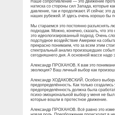
Наше сопротивление — это движение проти
натиска со стороны сил Запада, которые ка
давление, так и продолжают. И сейчас это 
наших рубежей. И здесь очень хорошо бы по
Мы стараемся это постоянно разъяснять л
подходам. Можно, конечно, сказать, что эт
это идеологизированный подход. Очень сл
подспудное воздействие Америки на события
прекрасно понимаем, что за всем этим стои
спектральный анализ произошедших событи
сегодняшнего дня. А основной массе надо э
Александр ПРОХАНОВ. К вам это понимани
эволюция? Ваш личный выбор как произош
Александр ХОДАКОВСКИЙ. Особого выбора 
предопределённость. Как только создались 
предопределённость должна была сработать
психо-эмоциональной выбор у меня не был 
которые вошли в протестное движение.
Александр ПРОХАНОВ. Всё равно это измен
новая роль. Преображение происходит в че