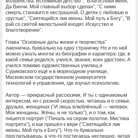
волшебства. Вспоминая детство", "Благослови меня,
Да Винчи. Мой главный выбор сделан", "С ними
смерть становится нестрашной. О детях с любовью и
грустью", "Светящийся лик иконы. Мой путь к Богу", "В
рай со святой милостыней входят. Искусство и
благотворение".
Глава "Основные даты жизни и творчества"
лаконична, буквально на одну страничку. Но и по ней
можно узнать многое из биографии и характера: где, в
какой семье родился, учился, звания, коих удостоен. А
учился помимо художественных училищ и
Суриковского ещё и в мореходном училище,
Московском государственном университете
технологий и управления, где изучал психологию.
Автор — прекрасный рассказчик. И ты с одинаковым
интересом, но с разной скоростью, читаешь и о семье,
друзьях, женщинах ("И лишь влюблённый — человек.
Мои женщины. Жёны, и не только"), и о том, как
пишется портрет ("Печаль на сером полотне. Мистика
портрета"), и как пришёл к вере ("Светящийся лик
иконы. Мой путь к Богу"). Что-то буквально
проглатываешь, а что-то постигаешь неспешно, читая