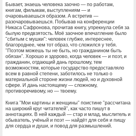
Бывает, знаешь человека заочно — по работам,
книгам, фильмам, выступлениям — и
очаровываешься образом. А встретив —
разочаровываешься. Побывав на конференции
Никаса Сафронова, прочитав книгу, упрекнула себя за
былую предвзятость. Моё заочное впечатление было
"сбитым с мушки": человек глубже, интереснее,
благороднее, чем тот образ, что сложился у тебя.
"Поэтом можешь ты не быть, но гражданином быть
обязан". Хорошо и здорово, когда человек — и поэт, и
гражданин, отдающий дань прошлому, тем
возможностям, которые государство предоставляло
всем в равной степени, заботилось не только о
материальной стороне жизни людей, но и духовной
сфере. И дань настоящему — сложному,
противоречивому, но — твоему.
Книга "Мои картины и женщины" поистине "рассчитана
на широкий круг читателей", как часто пишут в
аннотациях. В ней каждый — стар и млад, мыслитель и
обыватель, учёный и поэт — найдёт для себя и пищу
для сердца и души, и повод для размышлений.