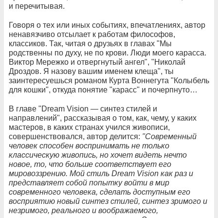
и перечитывая.
Говоря о тех или иных событиях, впечатлениях, автор
ненавязчиво отсылает к работам философов,
классиков. Так, читая о друзьях в главах "Мы
родственны по духу, не по крови. Люди моего карасса.
Виктор Мережко и отвергнутый ангел", "Николай
Дроздов. Я назову вашим именем клеща", ты
заинтересуешься романом Курта Воннегута "Колыбель
для кошки", откуда понятие "карасс" и почерпнуто…
В главе "Dream Vision — синтез стилей и
направлений", рассказывая о том, как, чему, у каких
мастеров, в каких странах учился живописи,
совершенствовался, автор делится:
"Современный
человек способен воспринимать не только
классическую живопись, но хочет видеть нечто
новое, то, что больше соответствует его
мировоззрению. Мой стиль Dream Vision как раз и
представляет собой попытку войти в мир
современного человека, сделать доступным его
восприятию новый синтез стилей, синтез зримого и
незримого, реального и воображаемого,