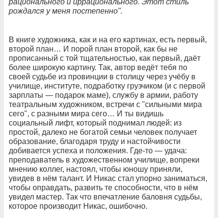
рационального и иррационального. Этот стиль
рождался у меня постепенно".
В книге художника, как и на его картинах, есть первый,
второй план… И порой план второй, как бы не
прописанный с той тщательностью, как первый, даёт
более широкую картину. Так, автор ведёт тебя по
своей судьбе из провинции в столицу через учёбу в
училище, институте, подработку грузчиком (и с первой
зарплаты — подарок маме), службу в армии, работу
театральным художником, встречи с "сильными мира
сего", с разными мира сего… И ты видишь
социальный лифт, который поднимал людей: из
простой, далеко не богатой семьи человек получает
образование, благодаря труду и настойчивости
добивается успеха и положения. Где-то — удача:
преподаватель в художественном училище, вопреки
мнению коллег, настоял, чтобы юношу приняли,
увидев в нём талант. И Никас стал упорно заниматься,
чтобы оправдать, развить те способности, что в нём
увидел мастер. Так что впечатление баловня судьбы,
которое производит Никас, ошибочно.