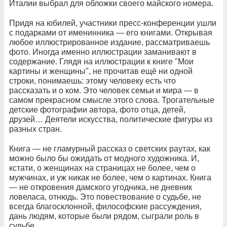
Италии выбрал для обложки своего майского номера.
Придя на юбилей, участники пресс-конференции ушли
с подарками от именинника — его книгами. Открывая
любое иллюстрированное издание, рассматриваешь
фото. Иногда именно иллюстрации заманивают в
содержание. Глядя на иллюстрации к книге "Мои
картины и женщины", не прочитав ещё ни одной
строки, понимаешь: этому человеку есть что
рассказать и о ком. Это человек семьи и мира — в
самом прекрасном смысле этого слова. Трогательные
детские фотографии автора, фото отца, детей,
друзей… Деятели искусства, политические фигуры из
разных стран.
Книга — не гламурный рассказ о светских раутах, как
можно было бы ожидать от модного художника. И,
кстати, о женщинах на страницах не более, чем о
мужчинах, и уж никак не более, чем о картинах. Книга
— не откровения дамского угодника, не дневник
ловеласа, отнюдь. Это повествование о судьбе, не
всегда благосклонной, философские рассуждения,
дань людям, которые были рядом, сыграли роль в
судьбе…