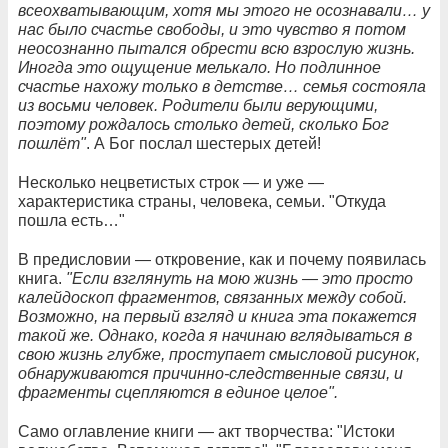
всеохватывающим, хотя мы этого не осознавали… у
нас было счастье свободы, и это чувство я потом
неосознанно пытался обрести всю взрослую жизнь.
Иногда это ощущение мелькало. Но подлинное
счастье нахожу только в детстве… семья состояла
из восьми человек. Родители были верующими,
поэтому рождалось столько детей, сколько Бог
пошлёт"
. А Бог послал шестерых детей!
Несколько нецветистых строк — и уже —
характеристика страны, человека, семьи. "Откуда
пошла есть…"
В предисловии — откровение, как и почему появилась
книга.
"Если взглянуть на мою жизнь — это просто
калейдоскоп фрагментов, связанных между собой.
Возможно, на первый взгляд и книга эта покажется
такой же. Однако, когда я начинаю вглядываться в
свою жизнь глубже, проступает смысловой рисунок,
обнаруживаются причинно-следственные связи, и
фрагменты сцепляются в единое целое".
Само оглавление книги — акт творчества: "Истоки