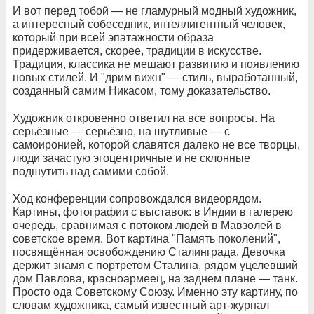
И вот перед тобой — не гламурный модный художник,
а интересный собеседник, интеллигентный человек,
который при всей эпатажности образа
придерживается, скорее, традиции в искусстве.
Традиция, классика не мешают развитию и появлению
новых стилей. И "дрим вижн" — стиль, выработанный,
созданный самим Никасом, тому доказательство.
Художник откровенно ответил на все вопросы. На
серьёзные — серьёзно, на шутливые — с
самоиронией, которой славятся далеко не все творцы,
люди зачастую эгоцентричные и не склонные
подшутить над самими собой.
Ход конференции сопровождался видеорядом.
Картины, фотографии с выставок: в Индии в галерею
очередь, сравнимая с потоком людей в Мавзолей в
советское время. Вот картина "Память поколений",
посвящённая освобождению Сталинграда. Девочка
держит знамя с портретом Сталина, рядом уцелевший
дом Павлова, красноармеец, на заднем плане — танк.
Просто ода Советскому Союзу. Именно эту картину, по
словам художника, самый известный арт-журнал