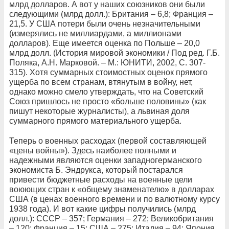
млрд долларов. А вот у наших союзников они были
следующими (млрд долл.): Британия – 6,8; Франция –
21,5. У США потери были очень незначительными
(измерялись не миллиардами, а миллионами
долларов). Еще имеется оценка по Польше – 20,0
млрд долл. (История мировой экономики / Под ред. Г.Б.
Поляка, А.Н. Марковой. – М.: ЮНИТИ, 2002, С. 307-
315). Хотя суммарных стоимостных оценок прямого
ущерба по всем странам, втянутым в войну, нет,
однако можно смело утверждать, что на Советский
Союз пришлось не просто «больше половины» (как
пишут некоторые журналисты), а львиная доля
суммарного прямого материального ущерба.
Теперь о военных расходах (первой составляющей
«цены войны»). Здесь наиболее полными и
надежными являются оценки западногерманского
экономиста Б. Эндрукса, который постарался
привести бюджетные расходы на военные цели
воюющих стран к «общему знаменателю» в долларах
США (в ценах военного времени и по валютному курсу
1938 года). И вот какие цифры получились (млрд
долл.): СССР – 357; Германия – 272; Великобритания
– 120; Франция – 15; США – 275; Италия – 94; Япония