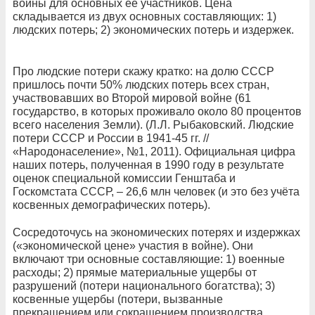
войны для основных ее участников. Цена
складывается из двух основных составляющих: 1)
людских потерь; 2) экономических потерь и издержек.
Про людские потери скажу кратко: на долю СССР
пришлось почти 50% людских потерь всех стран,
участвовавших во Второй мировой войне (61
государство, в которых проживало около 80 процентов
всего населения Земли). (Л.Л. Рыбаковский. Людские
потери СССР и России в 1941-45 гг. //
«Народонаселение», №1, 2011). Официальная цифра
наших потерь, полученная в 1990 году в результате
оценок специальной комиссии Генштаба и
Госкомстата СССР, – 26,6 млн человек (и это без учёта
косвенных демографических потерь).
Сосредоточусь на экономических потерях и издержках
(«экономической цене» участия в войне). Они
включают три основные составляющие: 1) военные
расходы; 2) прямые материальные ущербы от
разрушений (потери национального богатства); 3)
косвенные ущербы (потери, вызванные
прекращением или сокращением производства