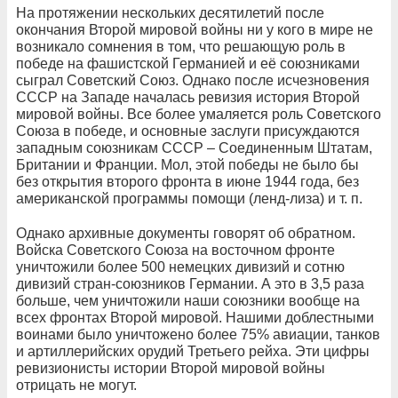
На протяжении нескольких десятилетий после
окончания Второй мировой войны ни у кого в мире не
возникало сомнения в том, что решающую роль в
победе на фашистской Германией и её союзниками
сыграл Советский Союз. Однако после исчезновения
СССР на Западе началась ревизия история Второй
мировой войны. Все более умаляется роль Советского
Союза в победе, и основные заслуги присуждаются
западным союзникам СССР – Соединенным Штатам,
Британии и Франции. Мол, этой победы не было бы
без открытия второго фронта в июне 1944 года, без
американской программы помощи (ленд-лиза) и т. п.
Однако архивные документы говорят об обратном.
Войска Советского Союза на восточном фронте
уничтожили более 500 немецких дивизий и сотню
дивизий стран-союзников Германии. А это в 3,5 раза
больше, чем уничтожили наши союзники вообще на
всех фронтах Второй мировой. Нашими доблестными
воинами было уничтожено более 75% авиации, танков
и артиллерийских орудий Третьего рейха. Эти цифры
ревизионисты истории Второй мировой войны
отрицать не могут.