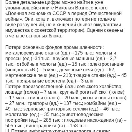
Более детальные цифры можно найти в уже
упоминавшейся книге Николая Вознесенского
«Военная экономика СССР в период Отечественной
войны». Они, кстати, включают потери не только в
виде разрушений, но и хищений (вывоз оккупантами
имущества с советской территории). Оценки сведены
в четыре основных блока.
Потери основных фондов промышленности:
металлорежущие станки (ед.) – 175 тыс.; молоты и
прессы (ед.) -34 тыс.; врубовые машины (ед.) – 2,7
тыс.; отбойные молоты (ед.) – 15 тыс.; электростанции
(мощность кВт) – 5 млн.; доменные печи (ед.) – 62;
мартеновские печи (ед.) – 213; ткацкие станки (ед.) – 45
тыс.; прядильные веретена (ед.) – 3 млн.
Потери производственной базы сельского хозяйства:
лошади (голов) – 7 млн.; крупный рогатый скот (голов)
– 17 млн.; свиньи (голов) – 20 млн.; козы и овцы (голов)
– 27 млн.; тракторы (ед.) – 137 тыс.; комбайны (ед.) –
49 тыс.; зерновые тракторные сеялки (ед.) – 46 тыс.;
молотилки (ед.) – 35 тыс.; животноводческие
постройки (ед.) – 285 тыс.; плодовые насаждения (га) –
505 тыс.; виноградники (га) – 153 тыс.
III. Потери инфраструктуры транспорта и связи: