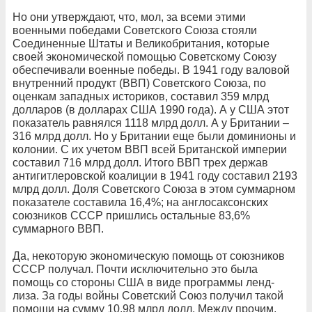
Но они утверждают, что, мол, за всеми этими
военными победами Советского Союза стояли
Соединенные Штаты и Великобритания, которые
своей экономической помощью Советскому Союзу
обеспечивали военные победы. В 1941 году валовой
внутренний продукт (ВВП) Советского Союза, по
оценкам западных историков, составил 359 млрд
долларов (в долларах США 1990 года). А у США этот
показатель равнялся 1118 млрд долл. А у Британии –
316 млрд долл. Но у Британии еще были доминионы и
колонии. С их учетом ВВП всей Британской империи
составил 716 млрд долл. Итого ВВП трех держав
антигитлеровской коалиции в 1941 году составил 2193
млрд долл. Доля Советского Союза в этом суммарном
показателе составила 16,4%; на англосаксонских
союзников СССР пришлись остальные 83,6%
суммарного ВВП.
Да, некоторую экономическую помощь от союзников
СССР получал. Почти исключительно это была
помощь со стороны США в виде программы ленд-
лиза. За годы войны Советский Союз получил такой
помощи на сумму 10,98 млрд долл. Между прочим,