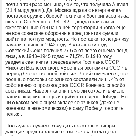
почти в три раза меньше, чем то, что получила Англия
(31,4 млрд долл.). Да, Москва ждала с нетерпением
поставок оружия, боевой техники и боеприпасов из-за
океана. Особенно в 1941-42 гг., когда шли самые
ожесточенные бои на нашей территории и когда еще
не все советские оборонные предприятия сумели
выйти на полную мощность. Но поставки по ленд-лизу
начались лишь в 1942 году. В указанном году
Советский Союз получил 27,6% от всего объёма ленд-
лиза, а в 1943–1945 годах – 71,5%. В 1948 году
увидела свет книга председателя Госплана СССР
Николая Вознесенского «Военная экономика СССР в
период Отечественной войны». В ней отмечается, что
военные поставки союзников составили лишь 4% от
собственного производства СССР. Конечно, спасибо
союзникам. Наверняка они помогли сократить число
наших людских потерь и приблизить день Победы. Но
ни о каком решающем вкладе союзников (даже не
военном, а экономическом) в саму Победу говорить
нельзя.
Пользуясь случаем, хочу дать некоторые цифры,
дающие представление о том, какова была цена