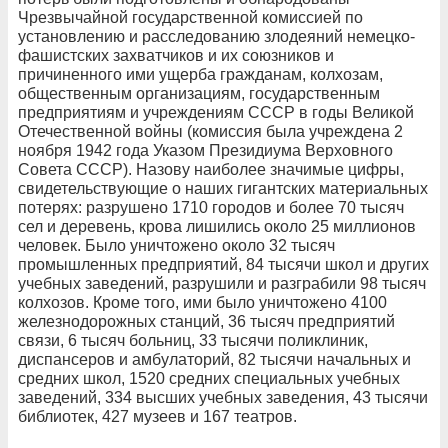
Чрезвычайной государственной комиссией по
установлению и расследованию злодеяний немецко-
фашистских захватчиков и их союзников и
причиненного ими ущерба гражданам, колхозам,
общественным организациям, государственным
предприятиям и учреждениям СССР в годы Великой
Отечественной войны (комиссия была учреждена 2
ноября 1942 года Указом Президиума Верховного
Совета СССР). Назову наиболее значимые цифры,
свидетельствующие о наших гигантских материальных
потерях: разрушено 1710 городов и более 70 тысяч
сел и деревень, крова лишились около 25 миллионов
человек. Было уничтожено около 32 тысяч
промышленных предприятий, 84 тысячи школ и других
учебных заведений, разрушили и разграбили 98 тысяч
колхозов. Кроме того, ими было уничтожено 4100
железнодорожных станций, 36 тысяч предприятий
связи, 6 тысяч больниц, 33 тысячи поликлиник,
диспансеров и амбулаторий, 82 тысячи начальных и
средних школ, 1520 средних специальных учебных
заведений, 334 высших учебных заведения, 43 тысячи
библиотек, 427 музеев и 167 театров.