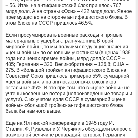
– 56. Итак, на антифашистский блок пришлось 767
млрд долл. А на страны «Оси» – 422 млрд долл. Явное
преимущество на стороне антифашистского блока. В
этом блоке на СССР пришлось 46,5%.
Если просуммировать военные расходы и прямые
материальные ущербы стран-участниц Второй
мировой войны, то мы получим следующие значения
«цены войны» по основным участникам (в ценах 1938
года или ценах времен войны, млрд долл.): СССР –
485; Германия – 320; Великобритания – 126,8; США –
275. В «большой тройке» антифашистского блока на
Советский Союз пришлось примерно 55% суммарной
«цены войны», а на англосаксонских союзников –
остальные 45%. И это при том, что в «цене войны» не
учтены косвенные потери (непроизведенные товары и
услуги). С их учетом доля СССР в суммарной «цене
войны» «большой тройки» антифашистского блока
была бы намного выше.
Еще на Ялтинской конференции в 1945 году И.
Сталин, Ф. Рузвельт и У. Черчилль обсуждали вопрос о
возможной величине репараций, которые Германия