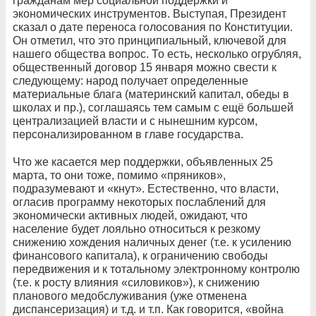
гражданам мер социальной поддержки и
экономических инструментов. Выступая, Президент
сказал о дате переноса голосования по Конституции.
Он отметил, что это принципиальный, ключевой для
нашего общества вопрос. То есть, несколько огрубляя,
общественный договор 15 января можно свести к
следующему: народ получает определенные
материальные блага (материнский капитал, обеды в
школах и пр.), соглашаясь тем самым с ещё большей
централизацией власти и с нынешним курсом,
персонализированном в главе государства.
Что же касается мер поддержки, объявленных 25
марта, то они тоже, помимо «пряников»,
подразумевают и «кнут». Естественно, что власти,
огласив программу некоторых послаблений для
экономически активных людей, ожидают, что
население будет лояльно относиться к резкому
снижению хождения наличных денег (т.е. к усилению
финансового капитала), к ограничению свободы
передвижения и к тотальному электронному контролю
(т.е. к росту влияния «силовиков»), к снижению
планового медобслуживания (уже отменена
диспансеризация) и т.д. и т.п. Как говорится, «война