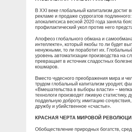
В XXI веке глобальный капитализм достиг 
рекламе и продаже суррогатов подлинного: 
апокалипсиса весной 2020 года заняла боя
профилактический укол против него предс
Апофеоз глобального обмана и самообмана
интеллекте», который якобы то ли будет вы
ненужными, то ли поработит их. Глобальны
уровень автоматизации производства на сл
превращает в источник сладостных болезн
кошмаров.
Вместо чудесного преображения мира и че
трудом глобальный капитализм уродует, фа
«Вмешательства в выборы власти» − мелка
технологи производят лживую статистику, д
поддельную доброту, имитацию сочувствия
дружбу и убийственное «счастье».
КРАСНАЯ ЧЕРТА МИРОВОЙ РЕВОЛЮЦИ
Обобществление природных богатств, сред