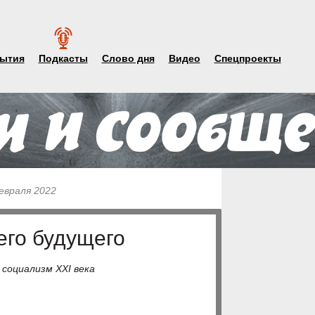
ытия
Подкасты
Слово дня
Видео
Спецпроекты
евраля 2022
го будущего
социализм XXI века