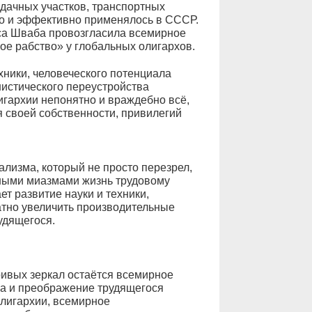
 дачных участков, транспортных
вно и эффективно применялось в СССР.
уса Шваба провозгласила всемирное
ое рабство» у глобальных олигархов.
хники, человеческого потенциала
истического переустройства
игархии непонятно и враждебно всё,
 своей собственности, привилегий
ализма, который не просто перезрел,
льными миазмами жизнь трудовому
т развитие науки и техники,
атно увеличить производительные
удящегося.
ривых зеркал остаётся всемирное
а и преображение трудящегося
олигархии, всемирное