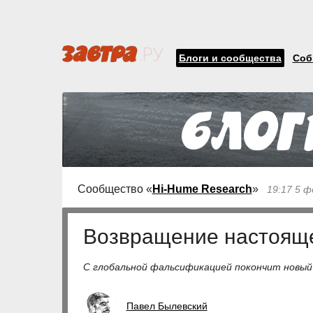
Блоги и сообщества
Соб
Сообщество «
Hi-Hume Research
»
19:17 5 ф
Возвращение настояще
С глобальной фальсификацией покончит новый 
Павел Былевский