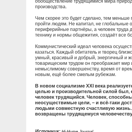
обобществление трудящимися мира природн
производства.
Чем скорее это будет сделано, тем меньше 
пройти людям. Не капитал, не глобальные о
периферийные партнёры, а человек труда 
технику и нормы общежития, создаёт все бо
Коммунистический идеал человека осуществ
казаться. Каждый обитатель и творец близк
умный, красивый и добрый, энергичный и 
товарищеским трудом он преображает мир и
немыслимому совершенству, время от време
новым, ещё более смелым рубежам.
В новом социализме XXI века реализует
целью и производительной силой был, е
человек трудящийся. Человек, способны
неосуществимые цели, − и всё-таки дост
людьми совместную счастливую жизнь.
возвращены трудящемуся человечеству, 
Источник:
Hi-Hume Journal