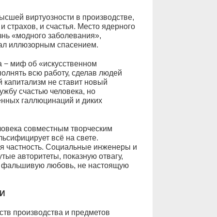
высшей виртуозности в производстве,
и страхов, и счастья. Место ядерного
знь «модного заболевания»,
тал иллюзорным спасением.
 − миф об «искусственном
полнять всю работу, сделав людей
й капитализм не ставит новый
ужбу счастью человека, но
енных галлюцинаций и диких
ловека совместным творческим
льсифицирует всё на свете.
я частность. Социальные инженеры и
утые авторитеты, показную отвагу,
, фальшивую любовь, не настоящую
И
ств производства и предметов