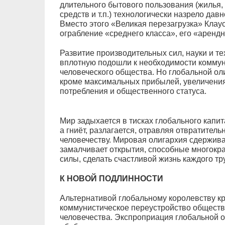
длительного бытового пользования (жилья,
средств и т.п.) технологически назрело да
Вместо этого «Великая перезагрузка» Кла
ограбление «среднего класса», его «арендн
Развитие производительных сил, науки и те
вплотную подошли к необходимости коммун
человеческого общества. Но глобальной ол
кроме максимальных прибылей, увеличения
потребления и общественного статуса.
Мир задыхается в тисках глобального капит
а гниёт, разлагается, отравляя отвратите
человечеству. Мировая олигархия сдерживае
замалчивает открытия, способные многокр
силы, сделать счастливой жизнь каждого тр
К НОВОЙ ПОДЛИННОСТИ
Альтернативой глобальному королевству к
коммунистическое переустройство обществ
человечества. Экспроприация глобальной 