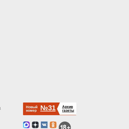
№31
Архив
Новый
й
номер
газеты