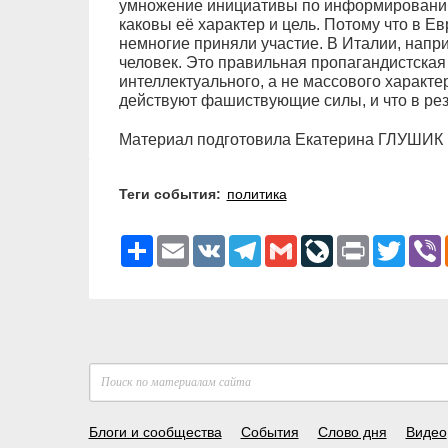
умножение инициативы по информированию л
каковы её характер и цель. Потому что в Ев
немногие приняли участие. В Италии, напри
человек. Это правильная пропагандистская 
интеллектуального, а не массового характер
действуют фашиствующие силы, и что в рез
Материал подготовила Екатерина ГЛУШИК
Теги события:
политика
Ресурс
Email
VK
Telegram
Gmail
LiveJournal
Print
Twitter
V
Блоги и сообщества
События
Слово дня
Видео