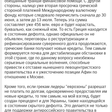
обещанные транши финансовой помощи. С другой
стороны, налицо уже вторая просрочка греческой
стороной платежей Международному валютному
фонду, которые следовало перечислить сначала до 30
июня, а затем до 13 июля. Теперь эта сумма
составляет уже 456 млн. евро и будет нарастать,
буквально, как снежный ком. То есть Греция находится
в состоянии дефолта, однако официально он не
объявлен, переговоры о реструктуризации и
рефинансировании суверенного долга продолжаются,
греческие банки получают новые кредиты. Тем самым
формируется почва для дестабилизации обстановки в
этой стране, где по данному вопросу неизбежны
серьезные социальные волнения, способные
привести к отставке нынешнего левоцентристского
правительства и к ужесточению позиции Афин по
отношению к Москве.
Кроме того, если грекам лидеры "еврозоны" разрешат
не платить по долгам, одновременно предоставляя им
новые кредиты, то тем самым, на мой взгляд, будет
создан прецедент и для Украины, также находящейся
в состоянии скрытого дефолта. Это делается не только
для поддержки антироссийского правительства в