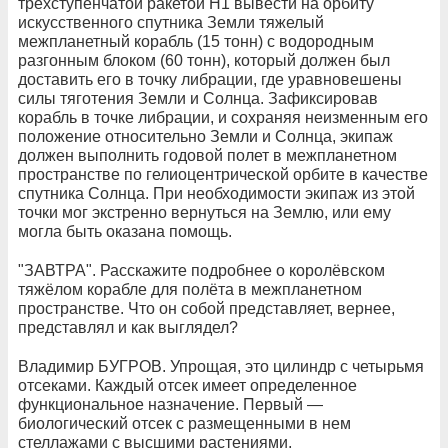
трехступенчатой ракетой Н1 вывести на орбиту
искусственного спутника Земли тяжелый
межпланетный корабль (15 тонн) с водородным
разгонным блоком (60 тонн), который должен был
доставить его в точку либрации, где уравновешены
силы тяготения Земли и Солнца. Зафиксировав
корабль в точке либрации, и сохраняя неизменным его
положение относительно Земли и Солнца, экипаж
должен выполнить годовой полет в межпланетном
пространстве по гелиоцентрической орбите в качестве
спутника Солнца. При необходимости экипаж из этой
точки мог экстренно вернуться на Землю, или ему
могла быть оказана помощь.
"ЗАВТРА". Расскажите подробнее о королёвском
тяжёлом корабле для полёта в межпланетном
пространстве. Что он собой представляет, вернее,
представлял и как выглядел?
Владимир БУГРОВ. Упрощая, это цилиндр с четырьмя
отсеками. Каждый отсек имеет определенное
функциональное назначение. Первый —
биологический отсек с размещенными в нем
стеллажами с высшими растениями,