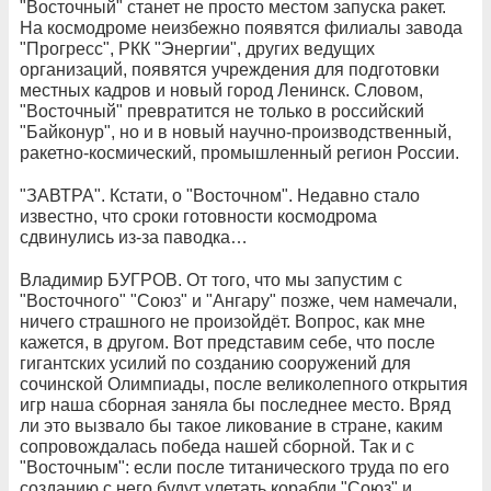
"Восточный" станет не просто местом запуска ракет.
На космодроме неизбежно появятся филиалы завода
"Прогресс", РКК "Энергии", других ведущих
организаций, появятся учреждения для подготовки
местных кадров и новый город Ленинск. Словом,
"Восточный" превратится не только в российский
"Байконур", но и в новый научно-производственный,
ракетно-космический, промышленный регион России.
"ЗАВТРА". Кстати, о "Восточном". Недавно стало
известно, что сроки готовности космодрома
сдвинулись из-за паводка…
Владимир БУГРОВ. От того, что мы запустим с
"Восточного" "Союз" и "Ангару" позже, чем намечали,
ничего страшного не произойдёт. Вопрос, как мне
кажется, в другом. Вот представим себе, что после
гигантских усилий по созданию сооружений для
сочинской Олимпиады, после великолепного открытия
игр наша сборная заняла бы последнее место. Вряд
ли это вызвало бы такое ликование в стране, каким
сопровождалась победа нашей сборной. Так и с
"Восточным": если после титанического труда по его
созданию с него будут улетать корабли "Союз" и