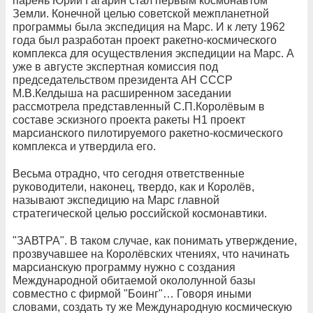
парень Юрий Гагарин стал первым космонавтом
Земли. Конечной целью советской межпланетной
программы была экспедиция на Марс. И к лету 1962
года был разработан проект ракетно-космического
комплекса для осуществления экспедиции на Марс. А
уже в августе экспертная комиссия под
председательством президента АН СССР
М.В.Келдыша на расширенном заседании
рассмотрела представленный С.П.Королёвым в
составе эскизного проекта ракеты Н1 проект
марсианского пилотируемого ракетно-космического
комплекса и утвердила его.
Весьма отрадно, что сегодня ответственные
руководители, наконец, твердо, как и Королёв,
называют экспедицию на Марс главной
стратегической целью российской космонавтики.
"ЗАВТРА". В таком случае, как понимать утверждение,
прозвучавшее на Королёвских чтениях, что начинать
марсианскую программу нужно с создания
Международной обитаемой окололунной базы
совместно с фирмой "Боинг"… Говоря иными
словами, создать ту же Международную космическую