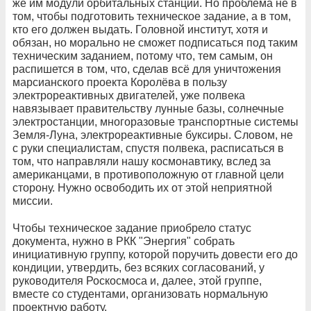
же им модули орбитальных станций. Но проблема не в
том, чтобы подготовить техническое задание, а в том,
кто его должен выдать. Головной институт, хотя и
обязан, но морально не сможет подписаться под таким
техническим заданием, потому что, тем самым, он
распишется в том, что, сделав всё для уничтожения
марсианского проекта Королёва в пользу
электрореактивных двигателей, уже полвека
навязывает правительству лунные базы, солнечные
электростанции, многоразовые транспортные системы
Земля-Луна, электрореактивные буксиры. Словом, не
с руки специалистам, спустя полвека, расписаться в
том, что направляли нашу космонавтику, вслед за
американцами, в противоположную от главной цели
сторону. Нужно освободить их от этой неприятной
миссии.
Чтобы техническое задание приобрело статус
документа, нужно в РКК "Энергия" собрать
инициативную группу, которой поручить довести его до
кондиции, утвердить, без всяких согласований, у
руководителя Роскосмоса и, далее, этой группе,
вместе со студентами, организовать нормальную
проектную работу.