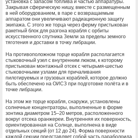
установка с запасом топлива и частью аппаратуры.
Закрывая сферическую нишу, вместе с размещенным
в ней оборудованием, в паре с возвращаемым
аппаратом они увеличивают радиационную защиту
экипажа. С этого же торца через ферму пристыкован
ракетный блок для разгона корабля с орбиты
искусственного спутника Земли за пределы земного
тяготения и доставки в точку либрации.
На противоположном торце корабля располагается
стыковочный узел с внутренним люком, к которому
пристыкован монтажный отсек с четырьмя-шестью
стыковочными узлами для причаливания
пилотируемых и грузовых кораблей, которое должно
быть обеспечено на ОИСЗ при подготовке полёта и в
точке либрации.
На этом же торце корабля, снаружи, установлены
солнечные концентраторы, выполненные в форме
зонтика диаметром 15–20 метров, расположенного
вокруг отсека оранжереи. Внутренняя их поверхность,
ориентированная на Солнце, выполнена в виде
отдельных секций (от 12 до 24). Форма поверхности
каждой секции представляет собой часть параболоида