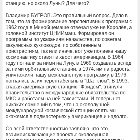
станцию, но около Луны? Для чего?
Владимир БУГРОВ. Это правильный вопрос. Дело в
том, что за формирование перспективных программ с
1962 года в Минобщемаше отвечал уже не Королёв, а
головной институт ЦНИИмаш. Формировал он
программы по указаниям начальства, по советам
закулисных кукловодов, по собственным
пристрастиям, так или иначе, вот уже полвека нашу
космонавтику ставят в хвост американцам. В 1964
году погнали за ними на Луну, в 1969 создавать вслед
за ними орбитальные станции, в 1974, им на радость,
уничтожили нашу межпланетную программу, в 1976
погнались за их нерентабельным "Шаттлом". В 1993,
спасая американскую станцию "Фридом", втянули
правительство в международные обязательства по
МКС и работаем на ней таксистами. И теперь нет
никаких сомнений в том, что на окололунной
международной космической станции опять мы
окажемся в подмастерьях у американцев и надолго.
Со всей ответственностью заявляю, что это
взаимоисключающие проекты: окололунная