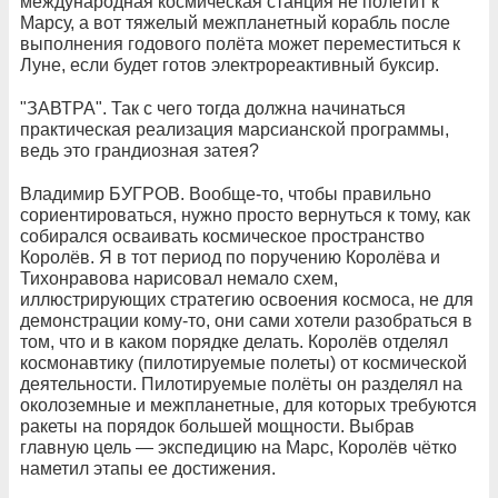
международная космическая станция не полетит к
Марсу, а вот тяжелый межпланетный корабль после
выполнения годового полёта может переместиться к
Луне, если будет готов электрореактивный буксир.
"ЗАВТРА". Так с чего тогда должна начинаться
практическая реализация марсианской программы,
ведь это грандиозная затея?
Владимир БУГРОВ. Вообще-то, чтобы правильно
сориентироваться, нужно просто вернуться к тому, как
собирался осваивать космическое пространство
Королёв. Я в тот период по поручению Королёва и
Тихонравова нарисовал немало схем,
иллюстрирующих стратегию освоения космоса, не для
демонстрации кому-то, они сами хотели разобраться в
том, что и в каком порядке делать. Королёв отделял
космонавтику (пилотируемые полеты) от космической
деятельности. Пилотируемые полёты он разделял на
околоземные и межпланетные, для которых требуются
ракеты на порядок большей мощности. Выбрав
главную цель — экспедицию на Марс, Королёв чётко
наметил этапы ее достижения.