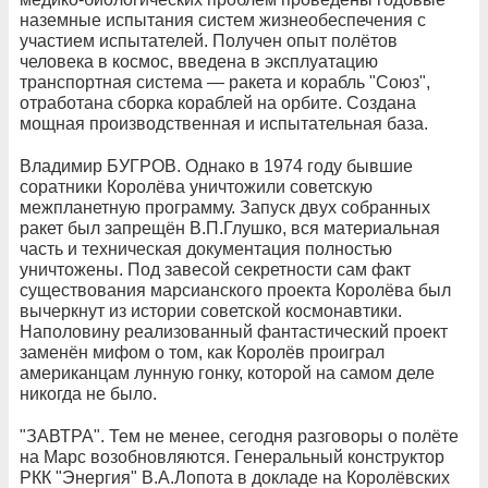
наземные испытания систем жизнеобеспечения с
участием испытателей. Получен опыт полётов
человека в космос, введена в эксплуатацию
транспортная система — ракета и корабль "Союз",
отработана сборка кораблей на орбите. Создана
мощная производственная и испытательная база.
Владимир БУГРОВ. Однако в 1974 году бывшие
соратники Королёва уничтожили советскую
межпланетную программу. Запуск двух собранных
ракет был запрещён В.П.Глушко, вся материальная
часть и техническая документация полностью
уничтожены. Под завесой секретности сам факт
существования марсианского проекта Королёва был
вычеркнут из истории советской космонавтики.
Наполовину реализованный фантастический проект
заменён мифом о том, как Королёв проиграл
американцам лунную гонку, которой на самом деле
никогда не было.
"ЗАВТРА". Тем не менее, сегодня разговоры о полёте
на Марс возобновляются. Генеральный конструктор
РКК "Энергия" В.А.Лопота в докладе на Королёвских