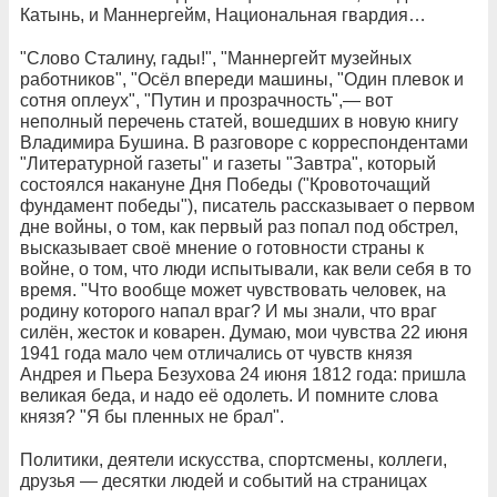
Катынь, и Маннергейм, Национальная гвардия…
"Слово Сталину, гады!", "Маннергейт музейных
работников", "Осёл впереди машины, "Один плевок и
сотня оплеух", "Путин и прозрачность",— вот
неполный перечень статей, вошедших в новую книгу
Владимира Бушина. В разговоре с корреспондентами
"Литературной газеты" и газеты "Завтра", который
состоялся накануне Дня Победы ("Кровоточащий
фундамент победы"), писатель рассказывает о первом
дне войны, о том, как первый раз попал под обстрел,
высказывает своё мнение о готовности страны к
войне, о том, что люди испытывали, как вели себя в то
время. "Что вообще может чувствовать человек, на
родину которого напал враг? И мы знали, что враг
силён, жесток и коварен. Думаю, мои чувства 22 июня
1941 года мало чем отличались от чувств князя
Андрея и Пьера Безухова 24 июня 1812 года: пришла
великая беда, и надо её одолеть. И помните слова
князя? "Я бы пленных не брал".
Политики, деятели искусства, спортсмены, коллеги,
друзья — десятки людей и событий на страницах