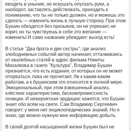
вводить в уныние, не искушать опускать руки, а
наоборот, заставлять действовать, приходить к
пониманию, что ты не только должен, но и можешь это
сделать — изменить жизнь в лучшую сторону. При этом
Бушин обходится без призывов, он не упрекает, не
корит, но ты чувствуешь в себе это желание —
изменить! И само название убеждает: выход есть!
В статье "Два брата и две сестры", где анализ
злободневных событий автор начинает, отталкиваясь
от хвалебных статей в адрес фильма Никиты
Михалкова в газете "Культура", Владимир Бушин
признаётся, что есть издания, от которых он не может
оторваться, пока не прочитает. Уж к каким-каким
работам, а к бушинским это относится в полной мере.
Эмоциональный, при этом взвешенный анализ,
хлёсткие характеристики, бескомпромиссность
позиции. И невероятная эрудиция: кажется, что Бушин
знает обо всём на свете. Сам Владимир Сергеевич
говорит: у меня нет энциклопедических знаний. Но я
знаю, где можно нужную мне информацию добыть.
В своей долгой насыщенной жизни Бушин был не