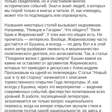
только свидетелем, но и участником многих
исторических событий. Знал и знает людей, о которых
мы порой только в книгах и читали. И, как очевидец,
может что-то подтвердить или опровергнуть.
Названия некоторых статей вызывают недоумение.
Например, "Немцов и Гагарин". Что общего? "Лиля
Брик и Жириновский". У этих кое-что общее есть. Но
прочитать — интересно. Вообще, Жириновскому часто
достаётся от Бушина, и всегда — по делу. Вот и в этой
книге автор разбирает лживость и мошенничество
политического деятеля, его антисоветизм. Так, в статье
"Поединок жизни с древом смерти" Бушин камня на
камне не оставляет от аргументов Жириновского,
которые тот приводил в дискуссии с Александром
Прохановым на одной из телепередач. Статья "Новый
шаг в ту же сторону" начинается с описания
торжественного открытия Года литературы. И, как
всегда у Бушина, через это мероприятие — видение
современных событий, фиглярство политиканов всех
уровней. В работе, посвящённой литературе,
затрагивается не только вопрос национального
перекоса, когда на вечере открытия звучали стихи в
основном поэтов одной национальности, но здесь и