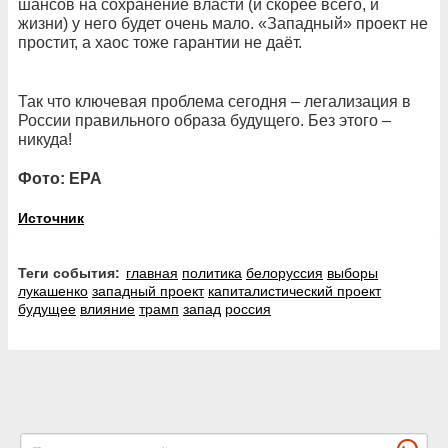
шансов на сохранение власти (и скорее всего, и
жизни) у него будет очень мало. «Западный» проект не
простит, а хаос тоже гарантии не даёт.
Так что ключевая проблема сегодня – легализация в
России правильного образа будущего. Без этого –
никуда!
Фото: EPA
Источник
Теги события:
главная
политика
белоруссия
выборы
лукашенко
западный проект
капиталистический проект
будущее
влияние
трамп
запад
россия