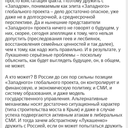
просто констатация факта. Поэтому дружить с
«Западом», понимаемым как элита «Западного»
глобального проекта – дело достаточно опасное, уже
даже не в долгосрочной, а среднесрочной
перспективе. Да и нынешние представители
«Западного» проекта ничего не говорят о будущем, у
них, скорее, сегодня апелляции к тому, чего нельзя
допустить (преследования геев и лесбиянок,
восстановления семейных ценностей и так далее),
чем к тому, как надо жить правильно. И в результате, у
Лукашенко серьёзные проблемы – поскольку
объяснить, как будет выглядеть будущее, он, в общем,
не может.
А кто может? В России до сих пор сильны позиции
«Западного» глобального проекта, он контролирует и
финансовую, и экономическую политику, и СМИ, и
систему образования, и даже модель
государственного управления. Альтернативные
механизмы носят достаточно ситуационный характер
(типа строительства моста в Крым) и даже в случае
успеха подвергаются активным атакам в либеральных
СМИ. И тогда зачем абстрактному «Лукашенко»
дружить с Россией, если он может попытаться дружить