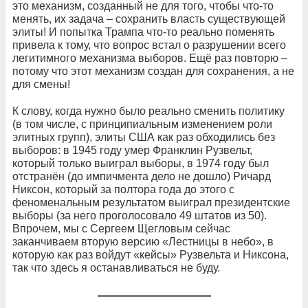
это механизм, созданный не для того, чтобы что-то
менять, их задача – сохранить власть существующей
элиты! И попытка Трампа что-то реально поменять
привела к тому, что вопрос встал о разрушении всего
легитимного механизма выборов. Ещё раз повторю –
потому что этот механизм создан для сохранения, а не
для смены!
К слову, когда нужно было реально сменить политику
(в том числе, с принципиальным изменением роли
элитных групп), элиты США как раз обходились без
выборов: в 1945 году умер Франклин Рузвельт,
который только выиграл выборы, в 1974 году был
отстранён (до импичмента дело не дошло) Ричард
Никсон, который за полтора года до этого с
феноменальным результатом выиграл президентские
выборы (за него проголосовало 49 штатов из 50).
Впрочем, мы с Сергеем Щегловым сейчас
заканчиваем вторую версию «Лестницы в небо», в
которую как раз войдут «кейсы» Рузвельта и Никсона,
так что здесь я останавливаться не буду.