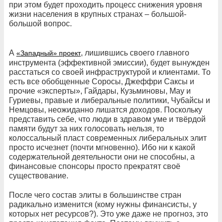
при этом будет проходить процесс снижения уровня
жизни населения в крупных странах – большой-
большой вопрос.
А
, лишившись своего главного
«Западный» проект
инструмента (эффективной эмиссии), будет вынужден
расстаться со своей инфраструктурой и клиентами. То
есть все обобщенные Соросы, Джеффри Саксы и
прочие «эксперты», Гайдары, Кузьминовы, Мау и
Гуриевы, правые и либеральные политики, Чубайсы и
Немцовы, неожиданно лишатся доходов. Поскольку
представить себе, что люди в здравом уме и твёрдой
памяти будут за них голосовать нельзя, то
колоссальный пласт современных либеральных элит
просто исчезнет (почти мгновенно). Ибо ни к какой
содержательной деятельности они не способны, а
финансовые спонсоры просто прекратят своё
существование.
После чего состав элиты в большинстве стран
радикально изменится (кому нужны финансисты, у
которых нет ресурсов?). Это уже даже не прогноз, это