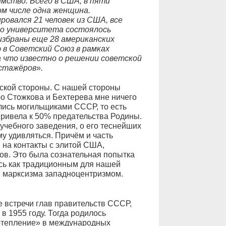
мство. Всего в США, в пяти
ом числе одна женщина.
овался 21 человек из США, все
го университета состоялось
избраны еще 28 американских
 в Советский Союз в рамках
 что известно о решении советской
 стажёров
»
.
кой стороны. С нашей стороны
ро Стожкова и Бехтерева мне ничего
ались могильщиками СССР, то есть
привела к 50% предательства Родины.
 учебного заведения, о его теснейших
му удивляться. Причём и часть
 на контакты с элитой США,
ов. Это была сознательная попытка
сь как традиционным для нашей
я марксизма западноцентризмом.
 встречи глав правительств СССР,
 1955 году. Тогда родилось
отепление» в международных