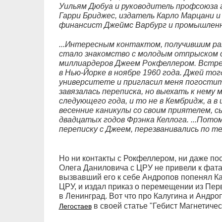
Уильям Дюбуа и руководитель профсоюза 
Гарри Бриджес, издатель Карло Марцани и
финансист Джеймс Варбург и промышленн
...Интересным контактом, получившим раз
стало знакомство с молодым отпрыском 
миллиардеров Джеем Рокфеллером. Встре
в Нью-Йорке в ноябре 1960 года. Джей тог
университете и пригласил меня погостит
завязалась переписка, но выехать к нему 
следующего года, и то не в Кембридж, а в
весенние каникулы со своим приятелем, 
двадцатых годов Фрэнка Келлога. ...Пото
переписку с Джеем, перезванивались по т
Но ни контакты с Рокфеллером, ни даже 
Олега Даниловича с ЦРУ не привели к фата
вызвавший его к себе Андропов попенял Кал
ЦРУ, и издал приказ о перемещении из Пе
в Ленинград. Вот что про Калугина и Андро
в своей статье "Гебист Магнетичес
Легостаев