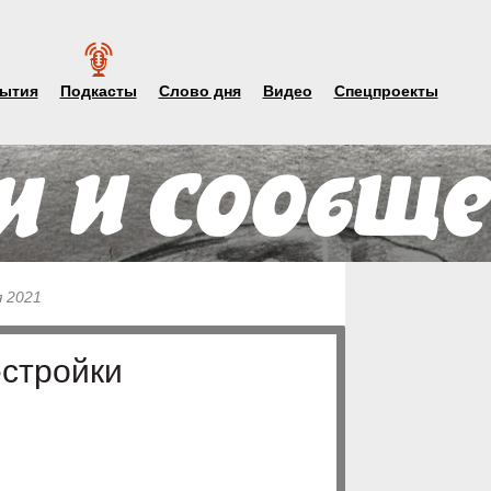
ытия
Подкасты
Слово дня
Видео
Спецпроекты
я 2021
стройки