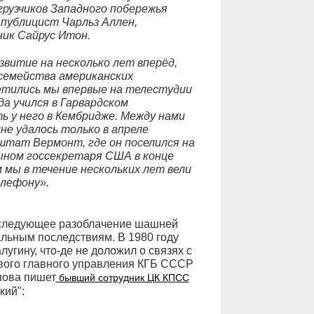
грузчиков Западного побережья
 публицист Чарльз Аллен,
ик Сайрус Итон.
витие на несколько лет вперёд,
семейства американских
тились мы впервые на телестудии
да учился в Гарвардском
ь у него в Кембридже. Между нами
мне удалось только в апреле
 штат Вермонт, где он поселился на
сыном госсекретаря США в конце
м мы в течение нескольких лет вели
елефону».
последующее разоблачение шашней
льным последствиям. В 1980 году
угину, что-де не доложил о связях с
рвого главного управления КГБ СССР
пова пишет
бывший сотрудник ЦК КПСС
кий":