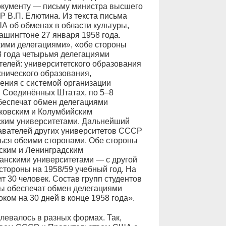
окументу — письму министра высшего
 В.П. Елютина. Из текста письма
А об обменах в области культуры,
ашингтоне 27 января 1958 года.
кими делегациями», «обе стороны
8 года четырьмя делегациями
елей: университетского образования
нического образования,
ения с системой организации
 Соединённых Штатах, по 5–8
обеспечат обмен делегациями
ковским и Колумбийским
ским университетами. Дальнейший
авателей других университетов СССР
ься обеими сторонами. Обе стороны
ским и Ленинградским
канскими университетами — с другой
 стороны на 1958/59 учебный год. На
т 30 человек. Состав групп студентов
ны обеспечат обмен делегациями
ком на 30 дней в конце 1958 года».
евалось в разных формах. Так,