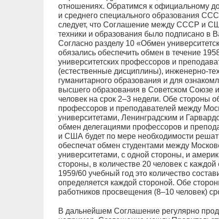
отношениях. Обратимся к официальному д
и среднего специального образования СССР
следует, что Соглашение между СССР и СШ
техники и образования было подписано в В
Согласно разделу 10 «Обмен университетс
обязались обеспечить обмен в течение 195
университетских профессоров и преподават
(естественные дисциплины), инженерно-тех
гуманитарного образования и для ознакомл
высшего образования в Советском Союзе и
человек на срок 2–3 недели. Обе стороны 
профессоров и преподавателей между Мос
университетами, Ленинградским и Гарвард
обмен делегациями профессоров и препод
и США будет по мере необходимости решат
обеспечат обмен студентами между Москов
университетами, с одной стороны, и амери
стороны, в количестве 20 человек с каждой
1959/60 учебный год это количество состави
определяется каждой стороной. Обе сторо
работников просвещения (8–10 человек) сро
В дальнейшем Соглашение регулярно продл