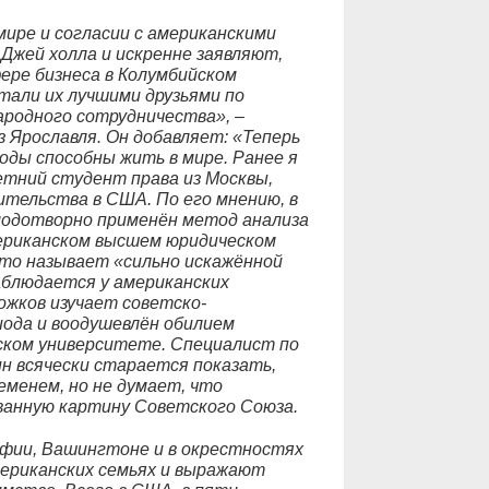
мире и согласии с американскими
жей холла и искренне заявляют,
ере бизнеса в Колумбийском
тали их лучшими друзьями по
родного сотрудничества», –
з Ярославля. Он добавляет: «Теперь
роды способны жить в мире. Ранее я
летний студент права из Москвы,
тельства в США. По его мнению, в
одотворно применён метод анализа
мериканском высшем юридическом
что называет «сильно искажённой
аблюдается у американских
ожков изучает советско-
ода и воодушевлён обилием
ском университете. Специалист по
ин всячески старается показать,
еменем, но не думает, что
ванную картину Советского Союза.
фии, Вашингтоне и в окрестностях
мериканских семьях и выражают