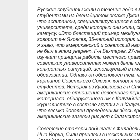
Русские студенты жили в течение года в 
студентами на двенадцатом этаже Джон Д
что аспиранты, специализирующиеся в сф
университете, среди которых они жили, с
кампусу. «Это блестящий пример междуна
говорит г-н Яковлев, 35-летний историк и
я знаю, что американский и советский на
не был в этом уверен». Г-н Бехтерев, 27-
изучает принципы работы местного прави
советских университетах может быть пл
конкретных ситуаций, используемый в а
образовании. Однако он обеспокоен тем, 
картиной Советского Союза», которая н
студентов. Историк из Куйбышева г-н Ст
американские отношения довоенного пери
материала, обнаруженного им в Колумбий
журналистике в составе группы г-н Калуг
что весьма доволен проведённым здесь вр
американские газеты рисуют сбалансиро
Советские стажёры побывали в Филадель
Нью-Йорка, были приняты в нескольких а