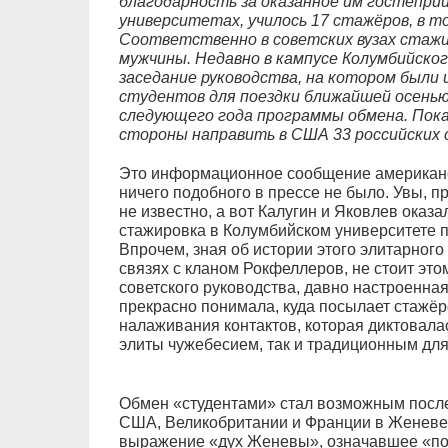
благодарность за оказанное им гостеприи
университетах, училось 17 стажёров, в т
Соответственно в советских вузах стажир
мужчины. Недавно в кампусе Колумбийско
заседание руководства, на котором были 
студентов для поездки ближайшей осенью
следующего года программы обмена. Пока
стороны направить в США 33 российских
Это информационное сообщение американс
ничего подобного в прессе не было. Увы, п
не известно, а вот Калугин и Яковлев оказ
стажировка в Колумбийском университете 
Впрочем, зная об истории этого элитарного
связях с кланом Рокфеллеров, не стоит это
советского руководства, давно настроенная
прекрасно понимала, куда посылает стажёр
налаживания контактов, которая диктовала
элиты чужебесием, так и традиционным дл
Обмен «студентами» стал возможным после
США, Великобритании и Франции в Женеве в
выражение «дух Женевы», означавшее «п