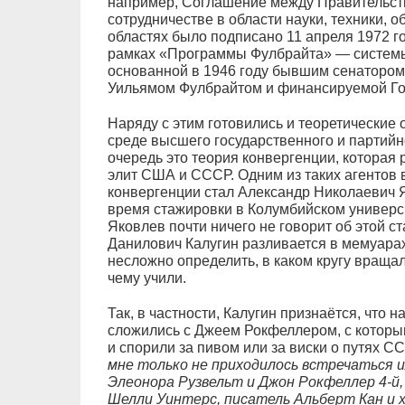
например, Соглашение между Правительс
сотрудничестве в области науки, техники, о
областях было подписано 11 апреля 1972 г
рамках «Программы Фулбрайта» — системы
основанной в 1946 году бывшим сенатором
Уильямом Фулбрайтом и финансируемой Го
Наряду с этим готовились и теоретические
среде высшего государственного и партийн
очередь это теория конвергенции, которая
элит США и СССР. Одним из таких агентов 
конвергенции стал Александр Николаевич Я
время стажировки в Колумбийском универси
Яковлев почти ничего не говорит об этой ст
Данилович Калугин разливается в мемуара
несложно определить, в каком кругу вращал
чему учили.
Так, в частности, Калугин признаётся, что
сложились с Джеем Рокфеллером, с которы
и спорили за пивом или за виски о путях С
мне только не приходилось встречаться и
Элеонора Рузвельт и Джон Рокфеллер 4-й
Шелли Уинтерс, писатель Альберт Кан и х