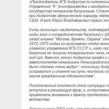
«Председатель КГБ Андропов по-отечески
Управления "К" (контрразведка и внедрени
государств) генералом Калугиным. Стало 
при Андропове феерическую карьеру, явл
США. И вот Юрий Владимирович журил ген
Есть несколько свидетельств, подтвержд
годы знал о сотрудничестве Калугина с Ц
своей книжке "Москва. Кремль. Охрана" ге
1972–1975 годах он возглавлял отдел вне
главного управления КГБ СССР и, надо по
Калугина не лишили генеральского чина, 
под суд. Вместо этого Андропов провёл с 
заместителем начальника Ленинградского
было сделано очень мудро", поскольку Анд
исправится и станет на путь честного от
своим гражданским обязанностям".
Политический контекст этой ситуации по
вступала в решающую фазу, и, естественн
привлекать внимание к факту предательс
ведомства.
Только в июне 2002 года, уже при президе