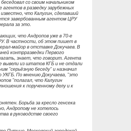
 беседовал со своим начальником
е агентов в разведку зарубежных
известно, что Калугин, сделавший
яется завербованным агентом ЦРУ
ерала за это.
ающих, что Андропов уже в 70-е
РУ. В частности, об этом пишет в
нерал-майор в отставке Докучаев. В
шней контрразведки Первого
лагать, знает, что говорит. Агента
не вывели из штатов КГБ и не отдали
ним "серьёзную беседу" и назначил
 УКГБ. По мнению Докучаева, "это
ропов "полагал, что Калугин
ношения к порученному делу и к
нятен. Борьба за кресло генсека
о, Андропову не хотелось
тва в руководстве своего
нте Путине, Московский городской