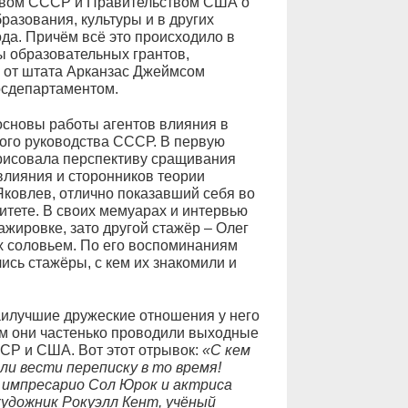
твом СССР и Правительством США о
бразования, культуры и в других
ода. Причём всё это происходило в
 образовательных грантов,
 от штата Арканзас Джеймсом
сдепартаментом.
 основы работы агентов влияния в
ого руководства СССР. В первую
 рисовала перспективу сращивания
влияния и сторонников теории
ковлев, отлично показавший себя во
тете. В своих мемуарах и интервью
ажировке, зато другой стажёр – Олег
х соловьем. По его воспоминаниям
ись стажёры, с кем их знакомили и
 наилучшие дружеские отношения у него
м они частенько проводили выходные
ССР и США. Вот этот отрывок:
«С кем
ли вести переписку в то время!
, импресарио Сол Юрок и актриса
удожник Рокуэлл Кент, учёный