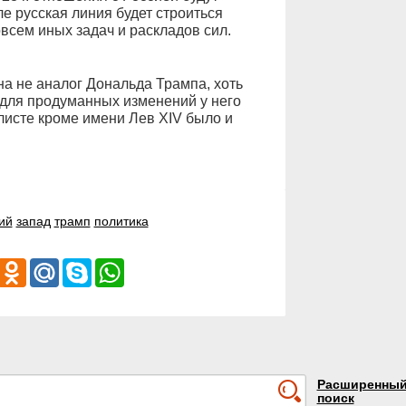
е русская линия будет строиться
овсем иных задач и раскладов сил.
ана не аналог Дональда Трампа, хоть
 для продуманных изменений у него
листе кроме имени Лев XIV было и
ий
запад
трамп
политика
iber
Odnoklassniki
Mail.Ru
Skype
WhatsApp
Расширенны
поиск