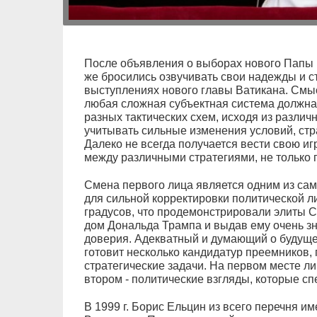
После объявления о выборах нового Папы Р
же бросились озвучивать свои надежды и с
выступлениях нового главы Ватикана. Смы
любая сложная субъектная система должна 
разных тактических схем, исходя из разли
учитывать сильные изменения условий, стра
Далеко не всегда получается вести свою иг
между различными стратегиями, не только 
Смена первого лица является одним из са
для сильной корректировки политической ли
градусов, что продемонстрировали элиты СШ
дом Дональда Трампа и выдав ему очень зн
доверия. Адекватный и думающий о будуще
готовит несколько кандидатур преемников,
стратегические задачи. На первом месте л
втором - политические взгляды, которые сп
В 1999 г. Борис Ельцин из всего перечня 