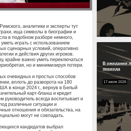
имского, аналитики и эксперты тут
трахи, ища символы в биографии и
сла в подобном разборе немного,
уметь играть с использованием
чных сценарных условий, оперативно
тегии и действия других игроков.
ру, крайне важно уметь переключаться
В ожидании 
приобретая, но и минимизируя потери.
периода
мых очевидных и простых способов
нии, вплоть до разворота на 180
17 июля 2026
А в конце 2024 г., вернув в Белый
ачительный карт-бланш и кредит
м руководитель всегда воспитывает и
 под различные ситуации и
ичные отношения и обязательства, на
ециально могут не совпадать.
имеющихся кандидатов выбрал