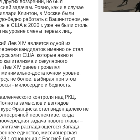
 других воззрений, но был
ией задачам. Ровно, как и в случае
Хиллари Клинтон, в Москве были
до-бедно работать с Вашингтоном, не
ы в США в 2020 г. уже не были столь
 на уровне смены первых лиц.
ий Лев XIV является одной из
перечня кандидатов именно он стал
урса элит США, которые явно и
о капитализма и секулярного
т. Лев XIV ранее проявлял
а минимально-достаточном уровне,
су, не более, выбирая при этом
росы - милосердие и бедность.
авленческого контроля над РКЦ,
Полнота замыслов и взглядов
 курс Франциска стал виден далеко не
долгосрочной перспективе, когда
воочередная задача нового главы –
 элитами распадающегося Запада,
треннее единство, миссионерская
28 г. отношения с Россией будут