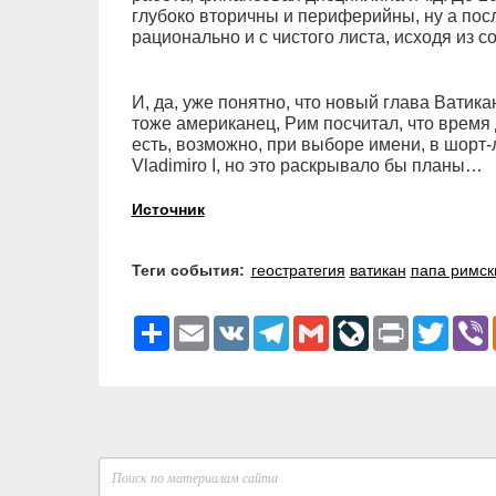
глубоко вторичны и периферийны, ну а посл
рационально и с чистого листа, исходя из с
И, да, уже понятно, что новый глава Ватик
тоже американец, Рим посчитал, что время
есть, возможно, при выборе имени, в шорт-
Vladimiro I, но это раскрывало бы планы…
Источник
Теги события:
геостратегия
ватикан
папа римск
Ресурс
Email
VK
Telegram
Gmail
LiveJournal
Print
Twitter
V