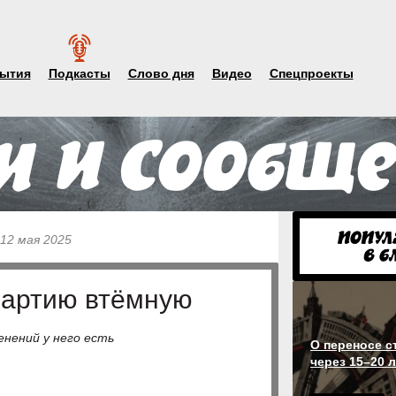
ытия
Подкасты
Слово дня
Видео
Спецпроекты
 12 мая 2025
партию втёмную
енений у него есть
О переносе 
через 15–20 л