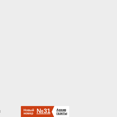
№31
Архив
Новый
й
номер
газеты