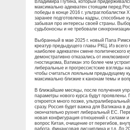
Владимира Путина, который придерживался
максимально адекватен стоящим перед Росс
победы в конце 2016 г. ультраглобалистки 
заранее подготовлены кадры, способные ху
забывая про интересы своей страны. Выбор
судьбоносны и не требовали синхронизации
Выбранный в мае 2025 г. новый Папа Римск
креатур предыдущего главы РКЦ. Из всего 
наиболее адекватен смене политического к
демонстративно отказались от инклюзивног
гностицизма, Ватикан это более чем устрои
либеральные и прогрессистские взгляды н
чтобы считаться лояльным предыдущему кур
максимально близкие к канонам темы и воп
В ближайшие месяцы, после получения упр
параметры нового курса будут проявлены. 
откроется много позже, ультралиберальный
сразу. Россия будет важна для Ватикана в 
окончательно рухнет либеральный ЕС. Пер
новая конфигурация отношений с силами и
вопрос Китая, очищение от перегибов, вну
работа, финансовая дисциплина и т.д. До 20