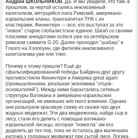
Андрей ШКОЛЬНИКОВ.
Да. И мы увидели, что там, в
прошлом, за чертой остались инклюзивный
капитализм, мятущийся папа Римский, американо-
израильские кланы, транскапитал ТНК с их
кластерами, Фининтерн — все, кто выступал за это
"новое" старое глобалистское единое. Шваб со своими
плоскими анекдотами осёкся уже на октябрьском
римском саммите G-20. Далее проходил "шабаш" в
Глазго на Хэллоуин, где фитилёк инклюзивного
капитализма уже еле тлел.
Почему к этому пришли? Ещё до
сфальсифицированной победы Байдена друг другу
противостояли Фининтерн и Америка great again
(промышленники, реальная экономика "отцов-
основателей"). Между ними барахтались сетевые
структуры Ватикана и американо-израильских
организаций, не имевших жёсткого влияния. Однако
они разыграли красивую схему из сказки про двух
жадных медвежат. Эти два медвежонка, найдя сыр в
лесу, стали его делить с помощью ватикано-
израильской лисицы, которая "помогла" им его
доделить до тех пор, пока не осталось два маленьких
кусочка у голодных медвежат при сытой лисе. Логика