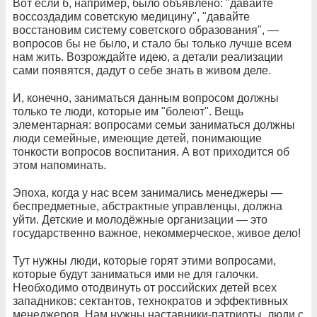
Вот если б, например, было объявлено: "давайте
воссоздадим советскую медицину", "давайте
восстановим систему советского образования", —
вопросов бы не было, и стало бы только лучше всем
нам жить. Возрождайте идею, а детали реализации
сами появятся, дадут о себе знать в живом деле.
И, конечно, заниматься данным вопросом должны
только те люди, которые им "болеют". Вещь
элементарная: вопросами семьи заниматься должны
люди семейные, имеющие детей, понимающие
тонкости вопросов воспитания. А вот приходится об
этом напоминать.
Эпоха, когда у нас всем занимались менеджеры —
беспредметные, абстрактные управленцы, должна
уйти. Детские и молодёжные организации — это
государственно важное, некоммерческое, живое дело!
Тут нужны люди, которые горят этими вопросами,
которые будут заниматься ими не для галочки.
Необходимо отодвинуть от российских детей всех
западников: сектантов, технократов и эффективных
менеджеров. Нам нужны наставники-патриоты, люди с