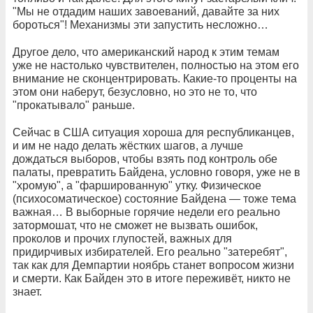
"Мы не отдадим наших завоеваний, давайте за них
бороться"! Механизмы эти запустить несложно…
Другое дело, что американский народ к этим темам
уже не настолько чувствителен, полностью на этом его
внимание не сконцентрировать. Какие-то проценты на
этом они наберут, безусловно, но это не то, что
"прокатывало" раньше.
Сейчас в США ситуация хороша для республиканцев,
и им не надо делать жёстких шагов, а лучше
дождаться выборов, чтобы взять под контроль обе
палаты, превратить Байдена, условно говоря, уже не в
"хромую", а "фаршированную" утку. Физическое
(психосоматическое) состояние Байдена — тоже тема
важная… В выборные горячие недели его реально
затормошат, что не сможет не вызвать ошибок,
проколов и прочих глупостей, важных для
придирчивых избирателей. Его реально "затеребят",
так как для Демпартии ноябрь станет вопросом жизни
и смерти. Как Байден это в итоге переживёт, никто не
знает.