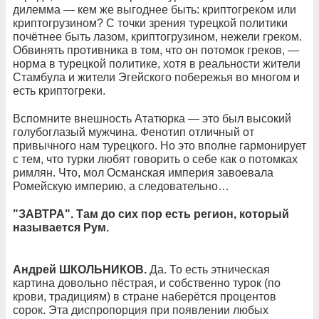
дилемма — кем же выгоднее быть: криптогреком или
криптогрузином? С точки зрения турецкой политики
почётнее быть лазом, криптогрузином, нежели греком.
Обвинять противника в том, что он потомок греков, —
норма в турецкой политике, хотя в реальности жители
Стамбула и жители Эгейского побережья во многом и
есть криптогреки.
Вспомните внешность Ататюрка — это был высокий
голубоглазый мужчина. Фенотип отличный от
привычного нам турецкого. Но это вполне гармонирует
с тем, что турки любят говорить о себе как о потомках
римлян. Что, мол Османская империя завоевала
Ромейскую империю, а следовательно…
"ЗАВТРА". Там до сих пор есть регион, который
называется Рум.
Андрей ШКОЛЬНИКОВ.
Да. То есть этническая
картина довольно пёстрая, и собственно турок (по
крови, традициям) в стране наберётся процентов
сорок. Эта диспропорция при появлении любых