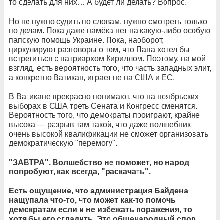
то сделать для них… А будет ли делать? Вопрос.
Но не нужно судить по словам, нужно смотреть только
по делам. Пока даже намёка нет на какую-либо особую
папскую помощь Украине. Пока, наоборот,
циркулируют разговоры о том, что Папа хотел бы
встретиться с патриархом Кириллом. Поэтому, на мой
взгляд, есть вероятность того, что часть западных элит,
а конкретно Ватикан, играет не на США и ЕС.
В Ватикане прекрасно понимают, что на ноябрьских
выборах в США треть Сената и Конгресс сменятся.
Вероятность того, что демократы проиграют, крайне
высока — разрыв там такой, что даже волшебник
очень высокой квалификации не сможет организовать
демократическую "перемогу".
"ЗАВТРА". Волшебство не поможет, но народ
попробуют, как всегда, "раскачать".
Есть ощущение, что администрация Байдена
нащупала что-то, что может как-то помочь
демократам если и не избежать поражения, то
хотя бы его сгладить. Это общенародный спор.