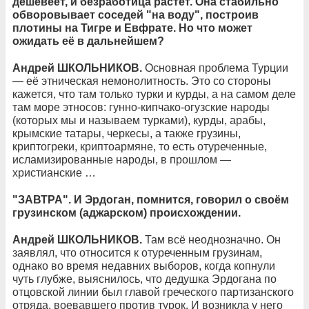
дешевеет, и безработица растёт. Она стабильно
обворовывает соседей "на воду", построив
плотины на Тигре и Евфрате. Но что может
ожидать её в дальнейшем?
Андрей ШКОЛЬНИКОВ.
Основная проблема Турции
— её этническая немонолитность. Это со стороны
кажется, что там только турки и курды, а на самом деле
там море этносов: гунно-кипчако-огузские народы
(которых мы и называем турками), курды, арабы,
крымские татары, черкесы, а также грузины,
криптогреки, криптоармяне, то есть отуреченные,
исламизированные народы, в прошлом —
христианские …
"ЗАВТРА". И Эрдоган, помнится, говорил о своём
грузинском (аджарском) происхождении.
Андрей ШКОЛЬНИКОВ.
Там всё неоднозначно. Он
заявлял, что относится к отуреченным грузинам,
однако во время недавних выборов, когда копнули
чуть глубже, выяснилось, что дедушка Эрдогана по
отцовской линии был главой греческого партизанского
отряда, воевавшего против турок. И возникла у него