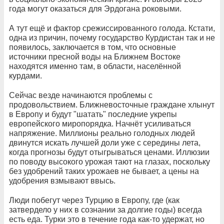
года могут оказаться для Эрдогана роковыми.
А тут ещё и фактор срежиссированного голода. Кстати,
одна из причин, почему государство Курдистан так и не
появилось, заключается в том, что основные
источники пресной воды на Ближнем Востоке
находятся именно там, в области, населённой
курдами.
Сейчас везде начинаются проблемы с
продовольствием. Ближневосточные граждане хлынут
в Европу и будут "шатать" последние укрепы
европейского миропорядка. Начнёт усиливаться
напряжение. Миллионы реально голодных людей
двинутся искать лучшей доли уже с середины лета,
когда прогнозы будут отыгрываться ценами. Иллюзии
по поводу высокого урожая тают на глазах, поскольку
без удобрений таких урожаев не бывает, а цены на
удобрения взмывают ввысь.
Люди побегут через Турцию в Европу, где (как
затвердело у них в сознании за долгие годы) всегда
есть еда. Турки это в течение года как-то удержат, но