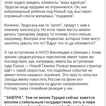
этом трудно увидеть элементы "игры вдолгую".
Эрдоган ведь курдами не ограничился. Он, как
избалованный ребёнок под Новый год, выставил
огромный список желаемых "подарков".
Конечно, Эрдогана как-то "купят", придут с ним к
некоему консенсусу. Но если такие жесты можно
делать турецкому лидеру, то почему этого нельзя,
например, Венгрии или Хорватии, которые тоже могут
захотеть урвать что-то? Вдруг что-то да обломится?
А так вступление в НАТО Финляндии и Швеции с точки
зрения среднесрочных перспектив имеет такие же
последствия, как, например, имело бы вступление
туда Папуа — Новой Гвинеи. Развал мировых структур
идёт с такой скоростью, что подобные события не
имеют почти никакого значения. Это просто попытка
Запада мелко пакостить России на фоне его
откровенного провала на других направлениях.
Потому такая спокойная реакция у нас.
"ЗАВТРА". Тем не менее Турция сейчас кажется
вполне стабильным государством, хоть и лира