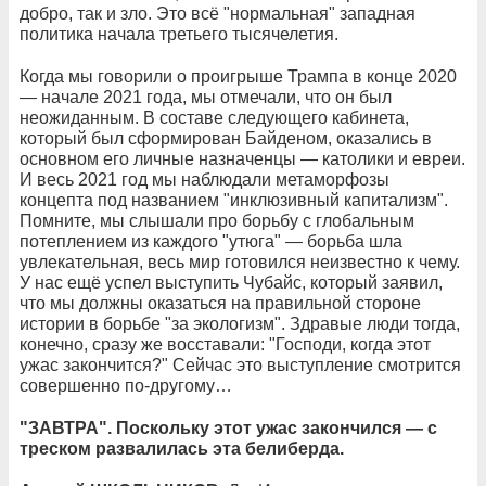
добро, так и зло. Это всё "нормальная" западная
политика начала третьего тысячелетия.
Когда мы говорили о проигрыше Трампа в конце 2020
— начале 2021 года, мы отмечали, что он был
неожиданным. В составе следующего кабинета,
который был сформирован Байденом, оказались в
основном его личные назначенцы — католики и евреи.
И весь 2021 год мы наблюдали метаморфозы
концепта под названием "инклюзивный капитализм".
Помните, мы слышали про борьбу с глобальным
потеплением из каждого "утюга" — борьба шла
увлекательная, весь мир готовился неизвестно к чему.
У нас ещё успел выступить Чубайс, который заявил,
что мы должны оказаться на правильной стороне
истории в борьбе "за экологизм". Здравые люди тогда,
конечно, сразу же восставали: "Господи, когда этот
ужас закончится?" Сейчас это выступление смотрится
совершенно по-другому…
"ЗАВТРА". Поскольку этот ужас закончился — с
треском развалилась эта белиберда.