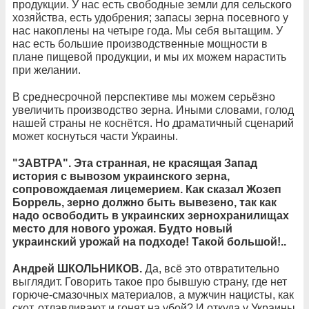
продукции. У нас есть свободные земли для сельского
хозяйства, есть удобрения; запасы зерна посевного у
нас накоплены на четыре года. Мы себя вытащим. У
нас есть большие производственные мощности в
плане пищевой продукции, и мы их можем нарастить
при желании.
В среднесрочной перспективе мы можем серьёзно
увеличить производство зерна. Иными словами, голод
нашей страны не коснётся. Но драматичный сценарий
может коснуться части Украины.
"ЗАВТРА". Эта странная, не красящая Запад
история с вывозом украинского зерна,
сопровождаемая лицемерием. Как сказал Жозеп
Боррель, зерно должно быть вывезено, так как
надо освободить в украинских зернохранилищах
место для нового урожая. Будто новый
украинский урожай на подходе! Такой большой!..
Андрей ШКОЛЬНИКОВ.
Да, всё это отвратительно
выглядит. Говорить такое про бывшую страну, где нет
горюче-смазочных материалов, а мужчин нацисты, как
скот, отлавливают и гонят на убой? И откуда у Украины