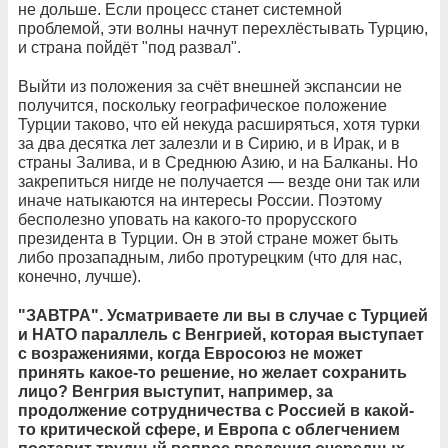
не дольше. Если процесс станет системной
проблемой, эти волны начнут перехлёстывать Турцию,
и страна пойдёт "под развал".
Выйти из положения за счёт внешней экспансии не
получится, поскольку географическое положение
Турции таково, что ей некуда расширяться, хотя турки
за два десятка лет залезли и в Сирию, и в Ирак, и в
страны Залива, и в Среднюю Азию, и на Балканы. Но
закрепиться нигде не получается — везде они так или
иначе натыкаются на интересы России. Поэтому
бесполезно уповать на какого-то прорусского
президента в Турции. Он в этой стране может быть
либо прозападным, либо протурецким (что для нас,
конечно, лучше).
"ЗАВТРА". Усматриваете ли вы в случае с Турцией
и НАТО параллель с Венгрией, которая выступает
с возражениями, когда Евросоюз не может
принять какое-то решение, но желает сохранить
лицо? Венгрия выступит, например, за
продолжение сотрудничества с Россией в какой-
то критической сфере, и Европа с облегчением