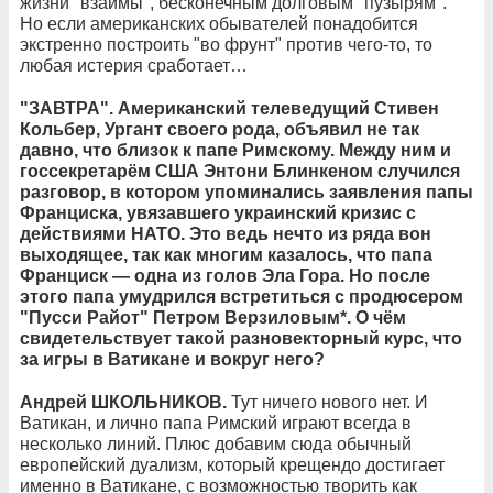
жизни "взаймы", бесконечным долговым "пузырям".
Но если американских обывателей понадобится
экстренно построить "во фрунт" против чего-то, то
любая истерия сработает…
"ЗАВТРА". Американский телеведущий Стивен
Кольбер, Ургант своего рода, объявил не так
давно, что близок к папе Римскому. Между ним и
госсекретарём США Энтони Блинкеном случился
разговор, в котором упоминались заявления папы
Франциска, увязавшего украинский кризис с
действиями НАТО. Это ведь нечто из ряда вон
выходящее, так как многим казалось, что папа
Франциск — одна из голов Эла Гора. Но после
этого папа умудрился встретиться с продюсером
"Пусси Райот" Петром Верзиловым*. О чём
свидетельствует такой разновекторный курс, что
за игры в Ватикане и вокруг него?
Андрей ШКОЛЬНИКОВ.
Тут ничего нового нет. И
Ватикан, и лично папа Римский играют всегда в
несколько линий. Плюс добавим сюда обычный
европейский дуализм, который крещендо достигает
именно в Ватикане, с возможностью творить как