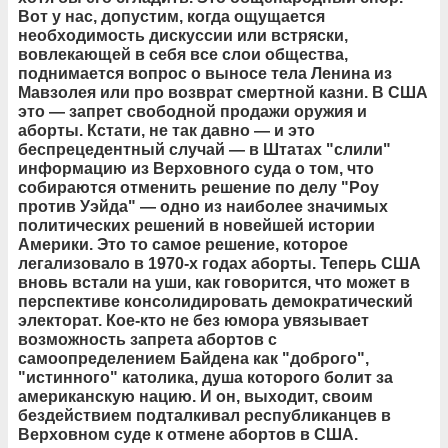
Вот у нас, допустим, когда ощущается
необходимость дискуссии или встряски,
вовлекающей в себя все слои общества,
поднимается вопрос о выносе тела Ленина из
Мавзолея или про возврат смертной казни. В США
это — запрет свободной продажи оружия и
аборты. Кстати, не так давно — и это
беспрецедентный случай — в Штатах "слили"
информацию из Верховного суда о том, что
собираются отменить решение по делу "Роу
против Уэйда" — одно из наиболее значимых
политических решений в новейшей истории
Америки. Это то самое решение, которое
легализовало в 1970-х годах аборты. Теперь США
вновь встали на уши, как говорится, что может в
перспективе консолидировать демократический
электорат. Кое-кто не без юмора увязывает
возможность запрета абортов с
самоопределением Байдена как "доброго",
"истинного" католика, душа которого болит за
американскую нацию. И он, выходит, своим
бездействием подталкивал республиканцев в
Верховном суде к отмене абортов в США.