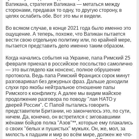
Ватикана, стратегия Ватикана — метаться между
сторонами, предавая то одну, то другую сторону, в
целях ослабить обе. Вот это мы и видели.
Во всяком случае, в конце 2021 года было именно это
ощущение. А теперь, похоже, что Ватикан пытается
вести свою отдельную политику или, по крайней мере,
пытается представить дело именно таким образом.
Когда начались события на Украине, папа Римский 25
февраля приехал в российское посольство самолично
— это выглядело как нонсенс, полное обрушение
протокола. Ведь папа Римский Франциск сорок минут
разговаривал без дежурных фраз. Дальше доходили
слухи про якобы нейтральное отношение папы
Римского к конфликту. А далее мы видим майское
продолжение разговора по поводу "лая НАТО у
дверей России". С Папой пытались говорить
представители Британии, но закончилось это, по сути,
ничем. Да, конечно, он встретился с зиговавшими
жёнами бойцов полка "Азов"**, которые ему плакались
о своих "белых и пушистых" мужьях. Он, же, мол, за
милость к падшим и мир во всём мире, должен же что-