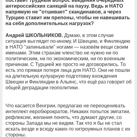
поставит трудный вопрос введения очередных
антироссийских санкций на паузу. Ведь и НАТО
напрямую не "отшивает" скандинавов, а через
Турцию ставит им препоны, чтобы не навешивать
на себя дополнительных нагрузок?
Андрей ШКОЛЬНИКОВ.
Думаю, в этом случае
ситуация выглядит по-иному. И Швецию, и Финляндию
в НАТО "запинывали" ногами — назовём вещи своим
именами. Этим странам членство не нужно ни по
политическим, ни по экономическим, ни по военным
причинам. С Турцией же просто не договорились. То
есть это прямая потеря лица для НАТО. Они не пошли
на длительную кулуарную подготовку вхождения
Швеции и Финляндии в Альянс, что ещё раз говорит об
общей деградации геополитики.
Что касается Венгрии, предлагаю не переоценивать
интеллект евробюрократов. Никаких попыток эмпатии,
рефлексии, желания понять, что думают другие, со
стороны Запада мы не видим. Так что я бы не стал
искать везде и всюду каких-то хитроумных планов с их
стороны.