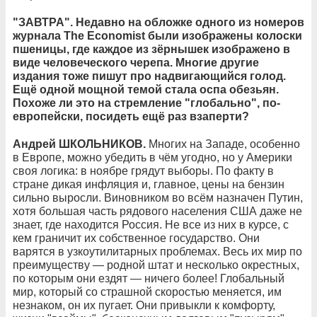
"ЗАВТРА". Недавно на обложке одного из номеров
журнала The Economist были изображены колоски
пшеницы, где каждое из зёрнышек изображено в
виде человеческого черепа. Многие другие
издания тоже пишут про надвигающийся голод.
Ещё одной мощной темой стала оспа обезьян.
Похоже ли это на стремление "глобально", по-
европейски, посидеть ещё раз взаперти?
Андрей ШКОЛЬНИКОВ.
Многих на Западе, особенно
в Европе, можно убедить в чём угодно, но у Америки
своя логика: в ноябре грядут выборы. По факту в
стране дикая инфляция и, главное, цены на бензин
сильно выросли. Виновником во всём назначен Путин,
хотя большая часть рядового населения США даже не
знает, где находится Россия. Не все из них в курсе, с
кем граничит их собственное государство. Они
варятся в узкоутилитарных проблемах. Весь их мир по
преимуществу — родной штат и несколько окрестных,
по которым они ездят — ничего более! Глобальный
мир, который со страшной скоростью меняется, им
незнаком, он их пугает. Они привыкли к комфорту,