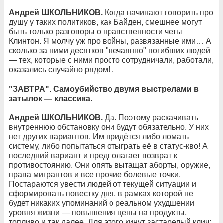
Андрей ШКОЛЬНИКОВ.
Когда начинают говорить про
душу у таких политиков, как Байден, смешнее могут
быть только разговоры о нравственности четы
Клинтон. Я молчу уж про войны, развязанные ими… А
сколько за ними десятков "нечаянно" погибших людей
— тех, которые с ними просто сотрудничали, работали,
оказались случайно рядом!..
"ЗАВТРА". Самоубийство двумя выстрелами в
затылок — классика.
Андрей ШКОЛЬНИКОВ.
Да. Поэтому раскачивать
внутреннюю обстановку они будут обязательно. У них
нет других вариантов. Им придётся либо ломать
систему, либо попытаться отыграть её в статус-кво! А
последний вариант и предполагает возврат к
противостоянию. Они опять вытащат аборты, оружие,
права мигрантов и все прочие болевые точки.
Постараются увести людей от текущей ситуации и
сформировать повестку дня, в рамках которой не
будет никаких упоминаний о реальном ухудшении
уровня жизни — повышения цены на продукты,
топливо и так далее. Для этого кинут застарелый клич: