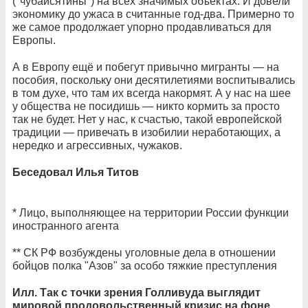
("чубайсятины") на всех значимых объектах. И довели
экономику до ужаса в считанные год-два. Примерно то
же самое продолжает упорно продавливаться для
Европы.
А в Европу ещё и побегут привычно мигранты — на
пособия, поскольку они десятилетиями воспитывались
в том духе, что там их всегда накормят. А у нас на шее
у общества не посидишь — никто кормить за просто
так не будет. Нет у нас, к счастью, такой европейской
традиции — привечать в изобилии неработающих, а
нередко и агрессивных, чужаков.
Беседовал Илья Титов
* Лицо, выполняющее на территории России функции
иностранного агента
** СК РФ возбуждены уголовные дела в отношении
бойцов полка "Азов" за особо тяжкие преступления
Илл. Так с точки зрения Голливуда выглядит
мировой продовольственный кризис на фоне