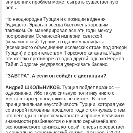
внутренних проблем может сыграть существенную
роль.
Но неоднородна Турция и с позиции ви́дения
будущего. Эрдоган всегда был очень хорошим
тактиком. Он маневрировал все эти годы между
построением Османской империи, светской
(кемалистской) Турции, созданием халифата
(всемирного объединения исламских стран под эгидой
Турции) и строительством Тюркского каганата. Идеи
эти жёстко противоречат одна другой, однако Реджеп
Тайип Эрдоган умудрялся удерживать баланс.
"ЗАВТРА". А если он сойдёт с дистанции?
Андрей ШКОЛЬНИКОВ.
Турция пойдёт вразнос —
однозначно. Ибо такую сильную политику никто с
места в карьер продолжить не сможет. В этом
принципиальная неустойчивость Турции, которая уже
со второй половины прошлого года столкнулась с тем,
что легенды о Тюркском каганате и прочем величии и
значимости разбиваются о начало серьёзнейшего
экономического кризиса, который теперь перерастает
в социально-экономический кризис. И выборы 2023