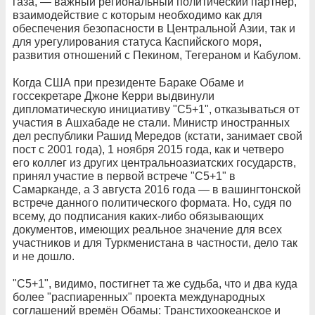
газа, — важный региональный политический партнёр,
взаимодействие с которым необходимо как для
обеспечения безопасности в Центральной Азии, так и
для урегулирования статуса Каспийского моря,
развития отношений с Пекином, Тегераном и Кабулом.
Когда США при президенте Бараке Обаме и
госсекретаре Джоне Керри выдвинули
дипломатическую инициативу "С5+1", отказываться от
участия в Ашхабаде не стали. Министр иностранных
дел республики Рашид Мередов (кстати, занимает свой
пост с 2001 года), 1 ноября 2015 года, как и четверо
его коллег из других центральноазиатских государств,
принял участие в первой встрече "С5+1" в
Самарканде, а 3 августа 2016 года — в вашингтонской
встрече данного политического формата. Но, судя по
всему, до подписания каких-либо обязывающих
документов, имеющих реальное значение для всех
участников и для Туркменистана в частности, дело так
и не дошло.
"С5+1", видимо, постигнет та же судьба, что и два куда
более "распиаренных" проекта международных
соглашений времён Обамы: Транстихоокеанское и