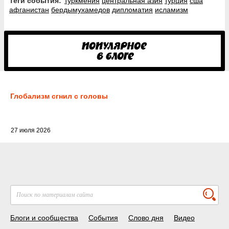
Теги события:
туркмения
центральная азия
турция
сша
афганистан
бердымухамедов
дипломатия
исламизм
Глобализм сгнил с головы
27 июля 2026
Блоги и сообщества
События
Слово дня
Видео