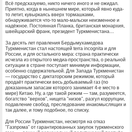
Всё предсказуемо, никто ничего иного и не ожидал.
Приятно, когда в нынешнем мире, который явно куда-
то летит, кувыркаясь вверх тормашками,
обнаруживается что-то мало-мальски неизменное и
надёжное. Постоянная Планка, британская монархия,
швейцарский франк, президент Туркменистана…
За десять лет правления Бердымухамедова
Туркменистан стал настоящей terra incognita и для
России, и для остального мира: страна практически
исчезла из открытого медиа-пространства, о реальной
ситуации в стране поступает минимум информации,
особенно содержательной. Для Запада Туркменистан
— государство с диктаторским режимом, который
продаёт практически весь добываемый газ (по
доказанным запасам которого занимает 4-е место в
мире) Китаю. Ну, а где такой режим — там, разумеется,
богатство "верхов", нищета "низов", разгул коррупции,
подавление свобод, преследование инакомыслящих и
так далее, и тому подобное, по списку.
Для России Туркменистан, несмотря на отказ
"Газпрома" от гарантированных закупок туркменского