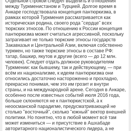
Отдельной строкой следует выделить и отношения
между Туркменистаном и Турцией. Долгое время в
Анкаре господствовала концепция пантюркизма, в
рамках которой Туркмения рассматривается как
историческая родина, своего рода "сердце" всех
тюркских этносов. По отношению к России концепция
пантюркизма может считаться агрессивной, поскольку
затрагивает не только тюркские этносы государств
Закавказья и Центральной Азии, включая собственно
туркмен, но также тюркские этносы в составе РФ:
татар, башкир, якутов и другие (всего — до 12 млн.
человек). Следует отдать должное руководителям
Туркмении: как бывшему, так и действующему, — при
всём их национализме, к идеям пантюркизма они
относились достаточно настороженно и прохладно,
прекрасно понимая, чем это им грозит и внутри
страны, и на международной арене. Сегодня в Анкаре,
особенно после известных событий июля 2016 года,
больше склоняются не к пантюркистской, а к
неоосманской парадигме, предусматривающей не
столько "восточный", сколько "южный" вектор внешней
политики. Но понятно, что в любой момент всё там
может измениться — и присутствие в Ашхабаде
авторитарного националистического лидера, а не