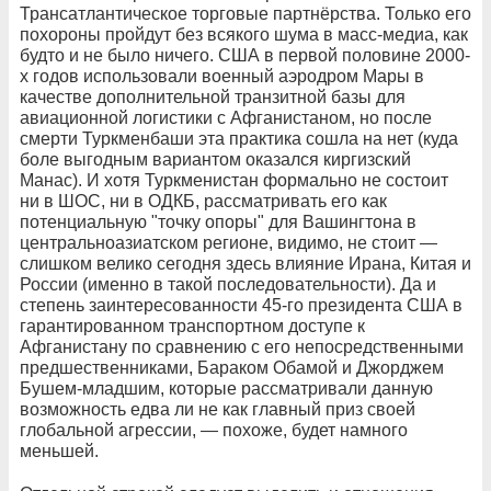
Трансатлантическое торговые партнёрства. Только его
похороны пройдут без всякого шума в масс-медиа, как
будто и не было ничего. США в первой половине 2000-
х годов использовали военный аэродром Мары в
качестве дополнительной транзитной базы для
авиационной логистики с Афганистаном, но после
смерти Туркменбаши эта практика сошла на нет (куда
боле выгодным вариантом оказался киргизский
Манас). И хотя Туркменистан формально не состоит
ни в ШОС, ни в ОДКБ, рассматривать его как
потенциальную "точку опоры" для Вашингтона в
центральноазиатском регионе, видимо, не стоит —
слишком велико сегодня здесь влияние Ирана, Китая и
России (именно в такой последовательности). Да и
степень заинтересованности 45‑го президента США в
гарантированном транспортном доступе к
Афганистану по сравнению с его непосредственными
предшественниками, Бараком Обамой и Джорджем
Бушем-младшим, которые рассматривали данную
возможность едва ли не как главный приз своей
глобальной агрессии, — похоже, будет намного
меньшей.