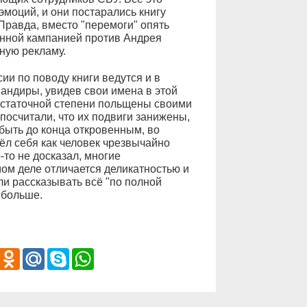
эмоций, и они постарались книгу
 Правда, вместо "перемоги" опять
онной кампанией против Андрея
ную рекламу.
ии по поводу книги ведутся и в
мандиры, увидев свои имена в этой
достаточной степени польщены своими
посчитали, что их подвиги занижены,
быть до конца откровенным, во
ёл себя как человек чрезвычайно
-то не досказал, многие
мом деле отличается деликатностью и
ли рассказывать всё "по полной
 больше.
iber
Odnoklassniki
Mail.Ru
Skype
WhatsApp