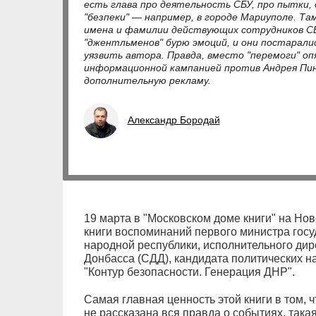
есть глава про деятельность СБУ, про пытки
"безпеки" — например, в городе Мариуполе. Та
имена и фамилии действующих сотрудников СБ
"джентльменов" бурю эмоций, и они постаралис
уязвить автора. Правда, вместо "перемоги" опя
информационной кампанией против Андрея Пинч
дополнительную рекламу.
Александр Бородай
19 марта в "Московском доме книги" на Но
книги воспоминаний первого министра гос
народной республики, исполнительного ди
Донбасса (СДД), кандидата политических н
"Контур безопасности. Генерация ДНР".
Самая главная ценность этой книги в том, ч
не рассказана вся правда о событиях, така