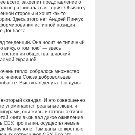
рее всего, закрепит представление о
еально развивалась история. Обычно у
лённой стороны и хочет как-то
рии. Здесь этого нет. Андрей Пинчук
я формирования истинной позиции
е Донбасса.
ряд тенденций. Она носит не типичный
о вижу, о том пою" — здесь
 состояния общества, широкий
ываемой Украиной.
очень тепло, собралось множество
ия, членов Союза добровольцев
онбассе. Выступал депутат Госдумы
некоторый скандал. И это совершенно
иге упоминаются реальные люди, и
игурами, они живы и готовы активно
 этой книги вызывал дикое оживление
ть СБУ, про пытки, осуществляемые
оде Мариуполе. Там даны конкретные
ющих сотрудников СБУ. Всё это