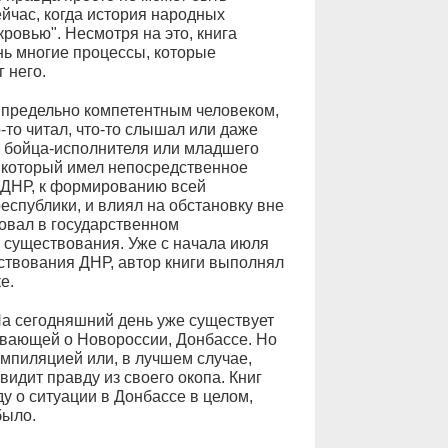
ейчас, когда история народных
ровью". Несмотря на это, книга
нь многие процессы, которые
 него.
а предельно компетентным человеком,
-то читал, что-то слышал или даже
о бойца-исполнителя или младшего
, который имел непосредственное
 ДНР, к формированию всей
еспублики, и влиял на обстановку вне
овал в государственном
 существования. Уже с начала июля
ествования ДНР, автор книги выполнял
е.
 На сегодняшний день уже существует
ывающей о Новороссии, Донбассе. Но
омпиляцией или, в лучшем случае,
идит правду из своего окопа. Книг
у о ситуации в Донбассе в целом,
было.