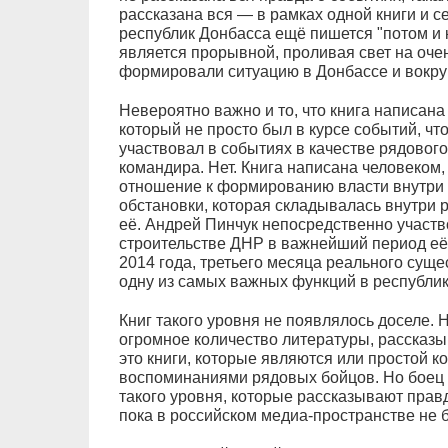
рассказана вся — в рамках одной книги и с
республик Донбасса ещё пишется "потом и к
является прорывной, проливая свет на оче
формировали ситуацию в Донбассе и вокруг
Невероятно важно и то, что книга написан
который не просто был в курсе событий, что
участвовал в событиях в качестве рядовог
командира. Нет. Книга написана человеком
отношение к формированию власти внутри
обстановки, которая складывалась внутри р
её. Андрей Пинчук непосредственно участв
строительстве ДНР в важнейший период её
2014 года, третьего месяца реального сущ
одну из самых важных функций в республик
Книг такого уровня не появлялось доселе.
огромное количество литературы, рассказ
это книги, которые являются или простой к
воспоминаниями рядовых бойцов. Но боец в
такого уровня, которые рассказывают правд
пока в российском медиа-пространстве не 