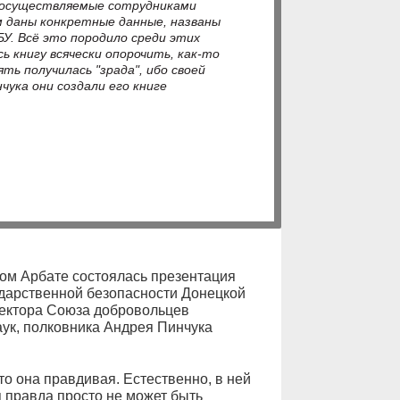
, осуществляемые сотрудниками
м даны конкретные данные, названы
У. Всё это породило среди этих
ь книгу всячески опорочить, как-то
ть получилась "зрада", ибо своей
ука они создали его книге
вом Арбате состоялась презентация
ударственной безопасности Донецкой
ректора Союза добровольцев
аук, полковника Андрея Пинчука
то она правдивая. Естественно, в ней
я правда просто не может быть