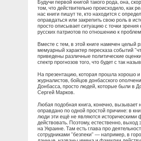
Будучи первой книгой такого рода, она, ско
том, что действительно происходило, как р
нас книги пишут те, кто находится с опреде
оправдаться или закрепить свою роль в исто
просто описывает ситуацию с точки зрени
русских патриотов по отношению к проблем
Вместе с тем, в этой книге намечен целый 
мемуарный характер пересказа событий "чт
приведены различные политические оценки
спектр прогнозов того, что будет с так наз
На презентацию, которая прошла хорошо и 
журналистов, бойцов донбасского ополчен
Донбасса, просто людей, которые были в Д
Сергей Марков.
Любая подобная книга, конечно, вызывает 
оправдано по одной простой причине: в кн
люди эти ещё не являются историческими ф
действовать. Поэтому, естественно, выход
на Украине. Там есть глава про деятельнос
сотрудниками "безпеки" — например, в гор
данные, названы имена и фамилии действу