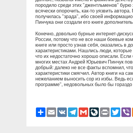
породило среди этих "джентльменов" бурю 
всячески опорочить, как-то уязвить автора.
получилась "зрада", ибо своей информаци
Пинчука они создали его книге дополнитель
Конечно, довольно бурные интернет-дискусс
России, потому что не все наши боевые ко
книге или просто узнав себя, оказались в 
характеристиками. Нашлись люди, которые 
что их недостаточно хорошо описали. Если 
многих местах Андрей Юрьевич Пинчук пов
добрый: далеко не все факты вспомнил, что
характеристики смягчил. Автор книги на са
нежеланием выносить сор из избы. Ведь ес
программе", недовольных было бы гораздо
Ресурс
Email
VK
Telegram
Gmail
LiveJournal
Print
Twitter
V