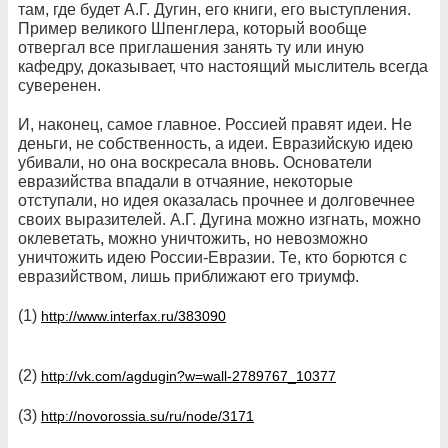
там, где будет А.Г. Дугин, его книги, его выступления.
Пример великого Шпенглера, который вообще
отвергал все приглашения занять ту или иную
кафедру, доказывает, что настоящий мыслитель всегда
суверенен.
И, наконец, самое главное. Россией правят идеи. Не
деньги, не собственность, а идеи. Евразийскую идею
убивали, но она воскресала вновь. Основатели
евразийства впадали в отчаяние, некоторые
отступали, но идея оказалась прочнее и долговечнее
своих выразителей. А.Г. Дугина можно изгнать, можно
оклеветать, можно уничтожить, но невозможно
уничтожить идею России-Евразии. Те, кто борются с
евразийством, лишь приближают его триумф.
(1)
http://www.interfax.ru/383090
(2)
http://vk.com/agdugin?w=wall-2789767_10377
(3)
http://novorossia.su/ru/node/3171