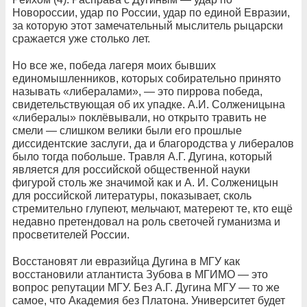
Новороссии, удар по России, удар по единой Евразии,
за которую этот замечательный мыслитель рыцарски
сражается уже столько лет.
Но все же, победа лагеря моих бывших
единомышленников, которых собирательно принято
называть «либералами», — это пиррова победа,
свидетельствующая об их упадке. А.И. Солженицына
«либералы» поклёвывали, но открыто травить не
смели — слишком велики были его прошлые
диссидентские заслуги, да и благородства у либералов
было тогда побольше. Травля А.Г. Дугина, который
является для российской общественной науки
фигурой столь же значимой как и А. И. Солженицын
для российской литературы, показывает, сколь
стремительно глупеют, мельчают, матереют те, кто ещё
недавно претендовал на роль светочей гуманизма и
просветителей России.
Восстановят ли евразийца Дугина в МГУ как
восстановили атлантиста Зубова в МГИМО — это
вопрос репутации МГУ. Без А.Г. Дугина МГУ — то же
самое, что Академия без Платона. Университет будет