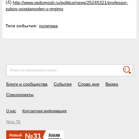
(4)
http://www.vedomosti.ru/politics/news/25245321/professor-
zubov-vosstanovlen-v-mgimo
Теги события:
политика
Блоги и сообщества
События
Слово дня
Видео
Спецпроекты
О нас
Контактная информация
День ТВ
№31
Архив
Новый